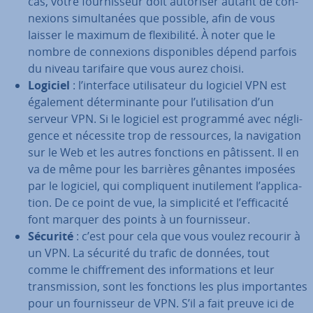
cas, votre four­nis­seur doit autoriser autant de con­
nexions si­mul­ta­nées que possible, afin de vous
laisser le maximum de flexi­bi­lité. À noter que le
nombre de con­nexions dis­po­nibles dépend parfois
du niveau tarifaire que vous aurez choisi.
Logiciel
: l’interface uti­li­sa­teur du logiciel VPN est
également dé­ter­mi­nante pour l’uti­li­sa­tion d’un
serveur VPN. Si le logiciel est programmé avec né­gli­
gence et nécessite trop de res­sources, la na­vi­ga­tion
sur le Web et les autres fonctions en pâtissent. Il en
va de même pour les barrières gênantes imposées
par le logiciel, qui com­pli­quent inu­ti­le­ment l’ap­pli­ca­
tion. De ce point de vue, la sim­pli­cité et l’ef­fi­ca­cité
font marquer des points à un four­nis­seur.
Sécurité
: c’est pour cela que vous voulez recourir à
un VPN. La sécurité du trafic de données, tout
comme le chif­fre­ment des in­for­ma­tions et leur
trans­mis­sion, sont les fonctions les plus im­por­tantes
pour un four­nis­seur de VPN. S’il a fait preuve ici de