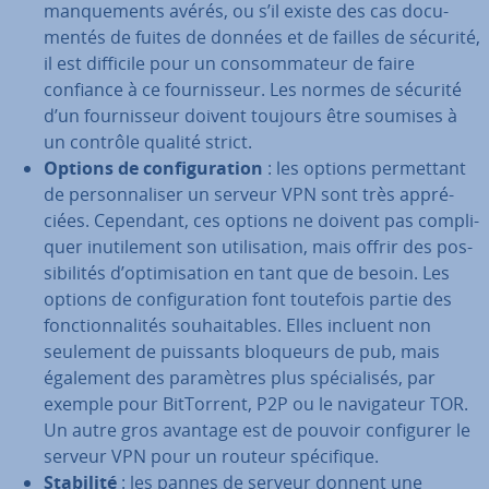
man­que­ments avérés, ou s’il existe des cas do­cu­
men­tés de fuites de données et de failles de sécurité,
il est difficile pour un con­som­ma­teur de faire
confiance à ce four­nis­seur. Les normes de sécurité
d’un four­nis­seur doivent toujours être soumises à
un contrôle qualité strict.
Options de con­fi­gu­ra­tion
: les options per­met­tant
de per­son­na­li­ser un serveur VPN sont très ap­pré­
ciées. Cependant, ces options ne doivent pas com­pli­
quer inu­ti­le­ment son uti­li­sa­tion, mais offrir des pos­
si­bi­li­tés d’op­ti­mi­sa­tion en tant que de besoin. Les
options de con­fi­gu­ra­tion font toutefois partie des
fonc­tion­na­li­tés sou­hai­tables. Elles incluent non
seulement de puissants bloqueurs de pub, mais
également des pa­ra­mètres plus spé­cia­li­sés, par
exemple pour Bit­Tor­rent, P2P ou le na­vi­ga­teur TOR.
Un autre gros avantage est de pouvoir con­fi­gu­rer le
serveur VPN pour un routeur spé­ci­fique.
Stabilité
: les pannes de serveur donnent une