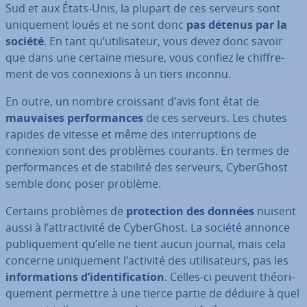
Sud et aux États-Unis, la plupart de ces serveurs sont
uni­que­ment loués et ne sont donc
pas détenus par la
société
. En tant qu’uti­li­sa­teur, vous devez donc savoir
que dans une certaine mesure, vous confiez le chif­fre­
ment de vos con­nexions à un tiers inconnu.
En outre, un nombre croissant d’avis font état de
mauvaises per­for­mances
de ces serveurs. Les chutes
rapides de vitesse et même des in­ter­rup­tions de
connexion sont des problèmes courants. En termes de
per­for­mances et de stabilité des serveurs, Cy­ber­Ghost
semble donc poser problème.
Certains problèmes de
pro­tec­tion des données
nuisent
aussi à l’at­trac­ti­vité de Cy­ber­Ghost. La société annonce
pu­bli­que­ment qu’elle ne tient aucun journal, mais cela
concerne uni­que­ment l’activité des uti­li­sa­teurs, pas les
in­for­ma­tions d’iden­ti­fi­ca­tion
. Celles-ci peuvent théo­ri­
que­ment permettre à une tierce partie de déduire à quel