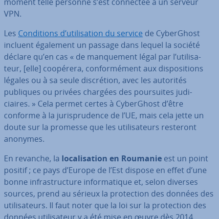
moment telle personne s’est connectée à un serveur
VPN.
Les
Con­di­tions d’uti­li­sa­tion du service
de Cy­ber­Ghost
incluent également un passage dans lequel la société
déclare qu’en cas « de man­que­ment légal par l’uti­li­sa­
teur, [elle] coopérera, con­for­mé­ment aux dis­po­si­tions
légales ou à sa seule dis­cré­tion, avec les autorités
publiques ou privées chargées des pour­suites ju­di­
ciaires. » Cela permet certes à Cy­ber­Ghost d’être
conforme à la ju­ris­pru­dence de l’UE, mais cela jette un
doute sur la promesse que les uti­li­sa­teurs resteront
anonymes.
En revanche, la
lo­ca­li­sa­tion en Roumanie
est un point
positif ; ce pays d’Europe de l’Est dispose en effet d’une
bonne in­fras­truc­ture in­for­ma­tique et, selon diverses
sources, prend au sérieux la pro­tec­tion des données des
uti­li­sa­teurs. Il faut noter que la loi sur la pro­tec­tion des
données uti­li­sa­teur y a été mise en œuvre dès 2014.