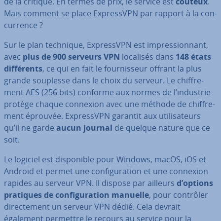
de la critique. En termes de prix, le service est
coûteux
.
Mais comment se place Ex­pressVPN par rapport à la con­
cur­rence ?
Sur le plan technique, Ex­pressVPN est im­pres­sion­nant,
avec
plus de 900 serveurs VPN
localisés dans
148 états
dif­fé­rents
, ce qui en fait le four­nis­seur offrant la plus
grande souplesse dans le choix du serveur. Le chif­fre­
ment AES (256 bits) conforme aux normes de l’industrie
protège chaque connexion avec une méthode de chif­fre­
ment éprouvée. Ex­pressVPN garantit aux uti­li­sa­teurs
qu’il ne garde
aucun journal
de quelque nature que ce
soit.
Le logiciel est dis­po­nible pour Windows, macOS, iOS et
Android et permet une con­fi­gu­ra­tion et une connexion
rapides au serveur VPN. Il dispose par ailleurs
d’options
pratiques de con­fi­gu­ra­tion manuelle
, pour contrôler
di­rec­te­ment un serveur VPN dédié. Cela devrait
également permettre le recours au service pour la