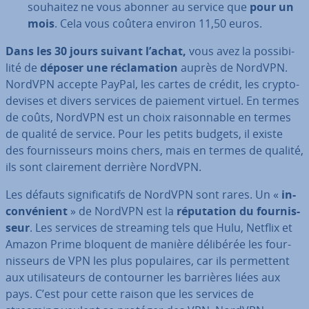
souhaitez ne vous abonner au service que
pour un
mois
. Cela vous coûtera environ 11,50 euros.
Dans les 30 jours suivant l’achat,
vous avez la pos­si­bi­
lité de
déposer une ré­cla­ma­tion
auprès de NordVPN.
NordVPN accepte PayPal, les cartes de crédit, les crypto-
devises et divers services de paiement virtuel. En termes
de coûts, NordVPN est un choix rai­son­nable en termes
de qualité de service. Pour les petits budgets, il existe
des four­nis­seurs moins chers, mais en termes de qualité,
ils sont clai­re­ment derrière NordVPN.
Les défauts sig­ni­fi­ca­tifs de NordVPN sont rares. Un «
in­
con­vé­nient
» de NordVPN est la
ré­pu­ta­tion du four­nis­
seur
. Les services de streaming tels que Hulu, Netflix et
Amazon Prime bloquent de manière délibérée les four­
nis­seurs de VPN les plus po­pu­laires, car ils per­met­tent
aux uti­li­sa­teurs de con­tour­ner les barrières liées aux
pays. C’est pour cette raison que les services de