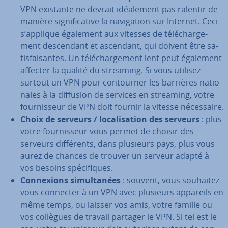
VPN existante ne devrait idéa­le­ment pas ralentir de
manière sig­ni­fi­ca­tive la na­vi­ga­tion sur Internet. Ceci
s’applique également aux vitesses de té­lé­char­ge­
ment des­cen­dant et ascendant, qui doivent être sa­
tis­fai­santes. Un té­lé­char­ge­ment lent peut également
affecter la qualité du streaming. Si vous utilisez
surtout un VPN pour con­tour­ner les barrières na­tio­
nales à la diffusion de services en streaming, votre
four­nis­seur de VPN doit fournir la vitesse né­ces­saire.
Choix
de serveurs / lo­ca­li­sa­tion des serveurs
: plus
votre four­nis­seur vous permet de choisir des
serveurs dif­fé­rents, dans plusieurs pays, plus vous
aurez de chances de trouver un serveur adapté à
vos besoins spé­ci­fiques.
Con­nexions si­mul­ta­nées
: souvent, vous souhaitez
vous connecter à un VPN avec plusieurs appareils en
même temps, ou laisser vos amis, votre famille ou
vos collègues de travail partager le VPN. Si tel est le