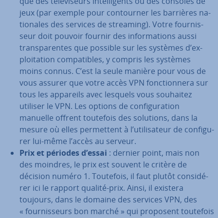
que des té­lé­vi­seurs in­tel­li­gents ou des consoles de
jeux (par exemple pour con­tour­ner les barrières na­
tio­nales des services de streaming). Votre four­nis­
seur doit pouvoir fournir des in­for­ma­tions aussi
trans­pa­rentes que possible sur les systèmes d’ex­
ploi­ta­tion com­pa­tibles, y compris les systèmes
moins connus. C’est la seule manière pour vous de
vous assurer que votre accès VPN fonc­tion­nera sur
tous les appareils avec lesquels vous souhaitez
utiliser le VPN. Les options de con­fi­gu­ra­tion
manuelle offrent toutefois des solutions, dans la
mesure où elles per­met­tent à l’uti­li­sa­teur de con­fi­gu­
rer lui-même l’accès au serveur.
Prix et périodes d’essai
: dernier point, mais non
des moindres, le prix est souvent le critère de
décision numéro 1. Toutefois, il faut plutôt con­si­dé­
rer ici le rapport qualité-prix. Ainsi, il existera
toujours, dans le domaine des services VPN, des
« four­nis­seurs bon marché » qui proposent toutefois