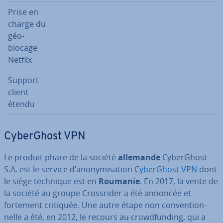
Prise en
charge du
géo-
blocage
Netflix
Support
client
étendu
Cy­ber­Ghost VPN
Le produit phare de la société
allemande
Cy­ber­Ghost
S.A. est le service d’ano­ny­mi­sa­tion
Cy­ber­Ghost VPN
dont
le siège technique est en
Roumanie
. En 2017, la vente de
la société au groupe Cross­ri­der a été annoncée et
fortement critiquée. Une autre étape non con­ven­tion­
nelle a été, en 2012, le recours au crowd­fun­ding, qui a