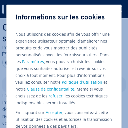
Digital Guide
Informations sur les cookies
Aller au contenu principal
Com­pa­rai­son des four­nis­
Nous utilisons des cookies afin de vous offrir une
seurs de VPN
expérience utilisateur optimale, d’améliorer nos
L'équipe édi­to­riale IONOS
produits et de vous montrer des publicités
26/06/2019
personnalisées avec des fournisseurs tiers. Dans
Partager sur Facebook
Partager sur Twitter
Partager sur LinkedIn
les
Paramètres
, vous pouvez choisir les cookies
que vous souhaitez autoriser et revenir sur vos
choix à tout moment. Pour plus d'informations,
veuillez consulter notre
Politique d'utilisation
et
Sommaire
notre
Clause de confidentialité
. Même si vous
La pro­tec­tion des données est un sujet de plus en plus
choisissez de les
refuser
, les cookies techniques
important dans le monde actuel. De nom­breuses
indispensables seront installés.
données sensibles, telles que les in­for­ma­tions per­son­
En cliquant sur
Accepter
, vous consentez à cette
nelles, les coor­don­nées bancaires ou des in­for­ma­tions
utilisation des cookies et autorisez la transmission
con­fi­den­tielles, sont partagées sur Internet – certaines
de vos données à des pays tiers.