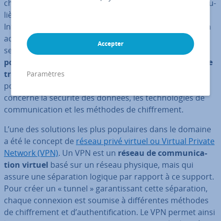
chiffrées, d’autres non chiffrées. Ce média a tout par­ti­cu­
liè­re­ment ré­vo­lu­tionné le monde du travail : d’une part,
Internet permet de dé­cen­tra­li­ser le travail en offrant un
accès théorique aux pla­te­formes de travail et aux
Accepter
serveurs, d’où qu’on se trouve dans le monde. Les
postes de
travail à domicile
, tout comme les
postes de
travail mobile
, tirent profit de cette flexi­bi­lité, mais ils
Paramètres
posent également de nouveaux défis pour ce qui
concerne la sécurité des données, les tech­no­lo­gies de
com­mu­ni­ca­tion et les méthodes de chif­fre­ment.
L’une des solutions les plus po­pu­laires dans le domaine
a été le concept de
réseau privé virtuel ou Virtual Private
Network (VPN)
. Un VPN est un
réseau de com­mu­ni­ca­
tion virtuel
basé sur un réseau physique, mais qui
assure une sé­pa­ra­tion logique par rapport à ce support.
Pour créer un « tunnel » ga­ran­tis­sant cette sé­pa­ra­tion,
chaque connexion est soumise à dif­fé­rentes méthodes
de chif­fre­ment et d’au­then­ti­fi­ca­tion. Le VPN permet ainsi