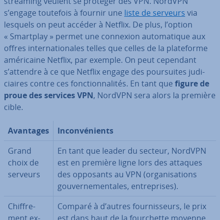
streaming veulent se protéger des VPN. NordVPN
s’engage toutefois à fournir une
liste de serveurs
via
lesquels on peut accéder à Netflix. De plus, l’option
« Smartplay » permet une connexion au­to­ma­tique aux
offres in­ter­na­tio­nales telles que celles de la pla­te­forme
amé­ri­caine Netflix, par exemple. On peut cependant
s’attendre à ce que Netflix engage des pour­suites ju­di­
ciaires contre ces fonc­tion­na­li­tés. En tant que
figure de
proue des services VPN
, NordVPN sera alors la première
cible.
Avantages
In­con­vé­nients
Grand
En tant que leader du secteur, NordVPN
choix de
est en première ligne lors des attaques
serveurs
des opposants au VPN (or­ga­ni­sa­tions
gou­ver­ne­men­tales, en­tre­prises).
Chif­fre­
Comparé à d’autres four­nis­seurs, le prix
ment ex­
est dans haut de la four­chette moyenne