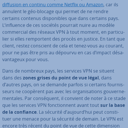
diffusion en continu comme Netflix ou Amazon
, car ils
annulent le géo-blocage qui permet de ne rendre
certains contenus dis­po­nibles que dans certains pays.
L’influence de ces sociétés pourrait nuire au modèle
com­mer­cial des réseaux VPN à tout moment, en par­ti­cu­
lier si elles rem­por­tent des procès en justice. En tant que
client, restez conscient de cela et tenez-vous au courant,
pour ne pas être pris au dépourvu en cas d’impact dé­sa­
van­ta­geux pour vous.
Dans de nombreux pays, les services VPN se situent
dans des
zones grises du point de vue légal
, dans
d’autres pays, on se demande parfois si certains four­nis­
seurs ne coopèrent pas avec les or­ga­ni­sa­tions gou­ver­ne­
men­tales. Par con­sé­quent, il convient de noter à ce stade
que les services VPN fonc­tion­nent avant tout
sur la base
de la confiance
. La sécurité d’aujourd’hui peut cons­ti­
tuer une menace pour la sécurité de demain. Le VPN est
encore très récent du point de vue de cette dimension