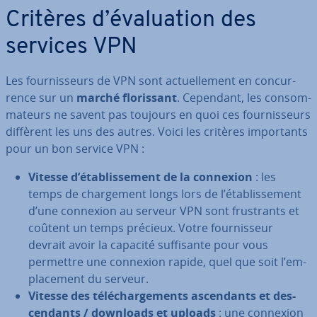
Critères d’éva­lua­tion des
services VPN
Les four­nis­seurs de VPN sont ac­tuel­le­ment en con­cur­
rence sur un
marché flo­ris­sant
. Cependant, les con­som­
ma­teurs ne savent pas toujours en quoi ces four­nis­seurs
diffèrent les uns des autres. Voici les critères im­por­tants
pour un bon service VPN :
Vitesse d’éta­blis­se­ment de la connexion
: les
temps de char­ge­ment longs lors de l’éta­blis­se­ment
d’une connexion au serveur VPN sont frus­trants et
coûtent un temps précieux. Votre four­nis­seur
devrait avoir la capacité suf­fi­sante pour vous
permettre une connexion rapide, quel que soit l’em­
pla­ce­ment du serveur.
Vitesse des té­lé­char­ge­ments as­cen­dants et des­
cen­dants / downloads et uploads
: une connexion