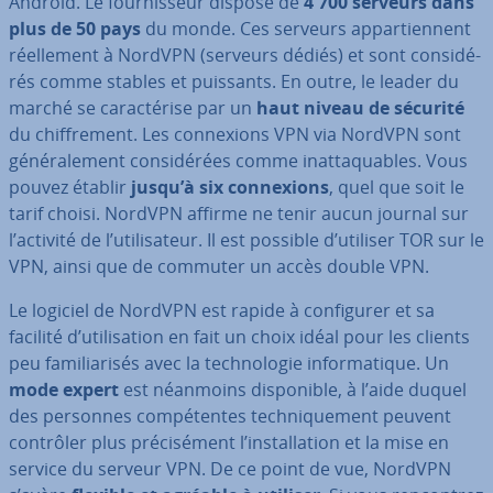
Android. Le four­nis­seur dispose de
4 700 serveurs dans
plus de 50 pays
du monde. Ces serveurs ap­par­tien­nent
réel­le­ment à NordVPN (serveurs dédiés) et sont con­si­dé­
rés comme stables et puissants. En outre, le leader du
marché se ca­rac­té­rise par un
haut niveau de sécurité
du chif­fre­ment. Les con­nexions VPN via NordVPN sont
gé­né­ra­le­ment con­si­dé­rées comme inat­ta­quables. Vous
pouvez établir
jusqu’à six con­nexions
, quel que soit le
tarif choisi. NordVPN affirme ne tenir aucun journal sur
l’activité de l’uti­li­sa­teur. Il est possible d’utiliser TOR sur le
VPN, ainsi que de commuter un accès double VPN.
Le logiciel de NordVPN est rapide à con­fi­gu­rer et sa
facilité d’uti­li­sa­tion en fait un choix idéal pour les clients
peu fa­mi­lia­ri­sés avec la tech­no­lo­gie in­for­ma­tique. Un
mode expert
est néanmoins dis­po­nible, à l’aide duquel
des personnes com­pé­tentes tech­ni­que­ment peuvent
contrôler plus pré­ci­sé­ment l’ins­tal­la­tion et la mise en
service du serveur VPN. De ce point de vue, NordVPN