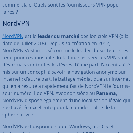
com­mer­ciale. Quels sont les four­nis­seurs VPN po­pu­
laires ?
NordVPN
NordVPN
est le
leader du marché
des logiciels VPN (à la
date de juillet 2018). Depuis sa création en 2012,
NordVPN s’est imposé comme le leader du secteur et est
tenu pour res­pon­sable du fait que les services VPN sont
désormais sur toutes les lèvres. D’une part, l’accent a été
mis sur un concept, à savoir la na­vi­ga­tion anonyme sur
Internet ; d’autre part, le battage mé­dia­tique sur Internet
qui en a résulté a ra­pi­de­ment fait de NordVPN le four­nis­
seur numéro 1 de VPN. Avec son siège au
Panama
,
NordVPN dispose également d’une lo­ca­li­sa­tion légale qui
s’est avérée ex­cel­lente pour la con­fi­den­tia­lité de la
sphère privée.
NordVPN est dis­po­nible pour Windows, macOS et