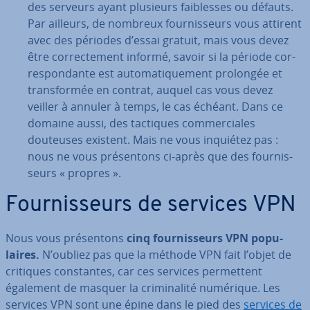
des serveurs ayant plusieurs fai­blesses ou défauts.
Par ailleurs, de nombreux four­nis­seurs vous attirent
avec des périodes d’essai gratuit, mais vous devez
être cor­rec­te­ment informé, savoir si la période cor­
res­pon­dante est au­to­ma­ti­que­ment prolongée et
trans­for­mée en contrat, auquel cas vous devez
veiller à annuler à temps, le cas échéant. Dans ce
domaine aussi, des tactiques com­mer­ciales
douteuses existent. Mais ne vous inquiétez pas :
nous ne vous pré­sen­tons ci-après que des four­nis­
seurs « propres ».
Four­nis­seurs de services VPN
Nous vous pré­sen­tons
cinq four­nis­seurs VPN po­pu­
laires.
N’oubliez pas que la méthode VPN fait l’objet de
critiques cons­tantes, car ces services per­met­tent
également de masquer la cri­mi­na­lité numérique. Les
services VPN sont une épine dans le pied des
services de