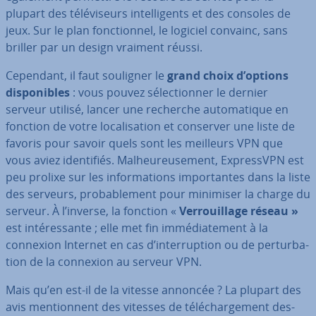
plupart des té­lé­vi­seurs in­tel­li­gents et des consoles de
jeux. Sur le plan fonc­tion­nel, le logiciel convainc, sans
briller par un design vraiment réussi.
Cependant, il faut souligner le
grand choix d’options
dis­po­nibles
: vous pouvez sé­lec­tion­ner le dernier
serveur utilisé, lancer une recherche au­to­ma­tique en
fonction de votre lo­ca­li­sa­tion et conserver une liste de
favoris pour savoir quels sont les meilleurs VPN que
vous aviez iden­ti­fiés. Mal­heu­reu­se­ment, Ex­pressVPN est
peu prolixe sur les in­for­ma­tions im­por­tantes dans la liste
des serveurs, pro­ba­ble­ment pour minimiser la charge du
serveur. À l’inverse, la fonction «
Ver­rouil­lage réseau »
est in­té­res­sante ; elle met fin im­mé­dia­te­ment à la
connexion Internet en cas d’in­ter­rup­tion ou de per­tur­ba­
tion de la connexion au serveur VPN.
Mais qu’en est-il de la vitesse annoncée ? La plupart des
avis men­tion­nent des vitesses de té­lé­char­ge­ment des­