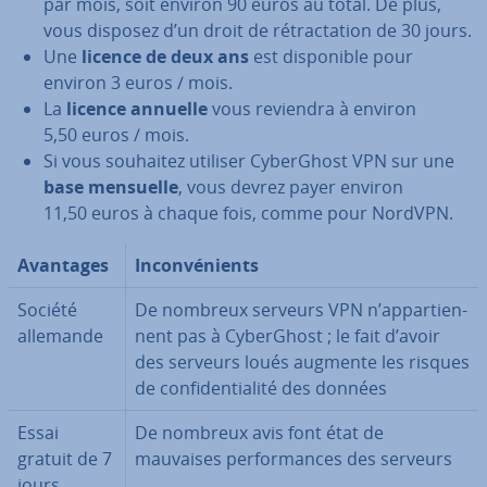
par mois, soit environ 90 euros au total. De plus,
vous disposez d’un droit de ré­trac­ta­tion de 30 jours.
Une
licence de deux ans
est dis­po­nible pour
environ 3 euros / mois.
La
licence annuelle
vous reviendra à environ
5,50 euros / mois.
Si vous souhaitez utiliser Cy­ber­Ghost VPN sur une
base mensuelle
, vous devrez payer environ
11,50 euros à chaque fois, comme pour NordVPN.
Avantages
In­con­vé­nients
Société
De nombreux serveurs VPN n’ap­par­tien­
allemande
nent pas à Cy­ber­Ghost ; le fait d’avoir
des serveurs loués augmente les risques
de con­fi­den­tia­lité des données
Essai
De nombreux avis font état de
gratuit de 7
mauvaises per­for­mances des serveurs
jours