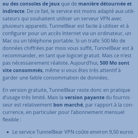
ou des consoles de jeux
que de
manière détournée et
indirecte
. De ce fait, le service est moins adapté aux uti­li­
sa­teurs qui sou­hai­tent utiliser un serveur VPN avec
plusieurs appareils. Tun­nel­Bear est facile à utiliser et à
con­fi­gu­rer pour un accès Internet via un or­di­na­teur, un
Mac ou un téléphone portable. Si un trafic 500 Mo de
données chiffrées par mois vous suffit, Tun­nel­Bear est à
re­com­man­der, en tant que logiciel gratuit. Mais ce n’est
pas né­ces­sai­re­ment réaliste. Aujourd’hui,
500 Mo sont
vite consommés
, même si vous êtes très attentif à
garder une faible con­som­ma­tion de données.
En version gratuite, Tun­nel­Bear reste donc en pratique
d’usage très limité. Mais la
version payante
du four­nis­
seur est re­la­ti­ve­ment
bon marché
, par rapport à la con­
cur­rence, en par­ti­cu­lier pour l’abon­ne­ment mensuel
flexible :
Le service Tun­nel­Bear VPN coûte environ 9,50 euros