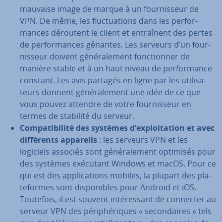
mauvaise image de marque à un four­nis­seur de
VPN. De même, les fluc­tua­tions dans les per­for­
mances déroutent le client et en­traî­nent des pertes
de per­for­mances gênantes. Les serveurs d’un four­
nis­seur doivent gé­né­ra­le­ment fonc­tion­ner de
manière stable et à un haut niveau de per­for­mance
constant. Les avis partagés en ligne par les uti­li­sa­
teurs donnent gé­né­ra­le­ment une idée de ce que
vous pouvez attendre de votre four­nis­seur en
termes de stabilité du serveur.
Com­pa­ti­bi­lité des systèmes d’ex­ploi­ta­tion et avec
dif­fé­rents appareils
: les serveurs VPN et les
logiciels associés sont gé­né­ra­le­ment optimisés pour
des systèmes exécutant Windows et macOS. Pour ce
qui est des ap­pli­ca­tions mobiles, la plupart des pla­
te­formes sont dis­po­nibles pour Android et iOS.
Toutefois, il est souvent in­té­res­sant de connecter au
serveur VPN des pé­ri­phé­riques « se­con­daires » tels