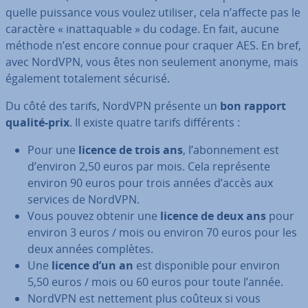
quelle puissance vous voulez utiliser, cela n’affecte pas le
caractère « inat­ta­quable » du codage. En fait, aucune
méthode n’est encore connue pour craquer AES. En bref,
avec NordVPN, vous êtes non seulement anonyme, mais
également to­ta­le­ment sécurisé.
Du côté des tarifs, NordVPN présente un
bon rapport
qualité-prix
. Il existe quatre tarifs dif­fé­rents :
Pour une
licence de trois ans
, l’abon­ne­ment est
d’environ 2,50 euros par mois. Cela re­pré­sente
environ 90 euros pour trois années d’accès aux
services de NordVPN.
Vous pouvez obtenir une
licence de deux ans
pour
environ 3 euros / mois ou environ 70 euros pour les
deux années complètes.
Une
licence d’un an
est dis­po­nible pour environ
5,50 euros / mois ou 60 euros pour toute l’année.
NordVPN est nettement plus coûteux si vous