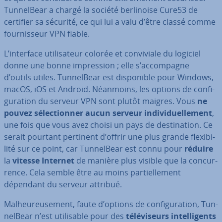
Tun­nel­Bear a chargé la société ber­li­noise Cure53 de
certifier sa sécurité, ce qui lui a valu d’être classé comme
four­nis­seur VPN fiable.
L’interface uti­li­sa­teur colorée et con­vi­viale du logiciel
donne une bonne im­pres­sion ; elle s’ac­com­pagne
d’outils utiles. Tun­nel­Bear est dis­po­nible pour Windows,
macOS, iOS et Android. Néanmoins, les options de con­fi­
gu­ra­tion du serveur VPN sont plutôt maigres. Vous
ne
pouvez sé­lec­tion­ner aucun serveur in­di­vi­duel­le­ment
,
une fois que vous avez choisi un pays de des­ti­na­tion. Ce
serait pourtant pertinent d’offrir une plus grande flexi­bi­
lité sur ce point, car Tun­nel­Bear est connu pour
réduire
la
vitesse Internet
de manière plus visible que la con­cur­
rence. Cela semble être au moins par­tiel­le­ment
dépendant du serveur attribué.
Mal­heu­reu­se­ment, faute d’options de con­fi­gu­ra­tion, Tun­
nel­Bear n’est uti­li­sable pour des
té­lé­vi­seurs in­tel­li­gents