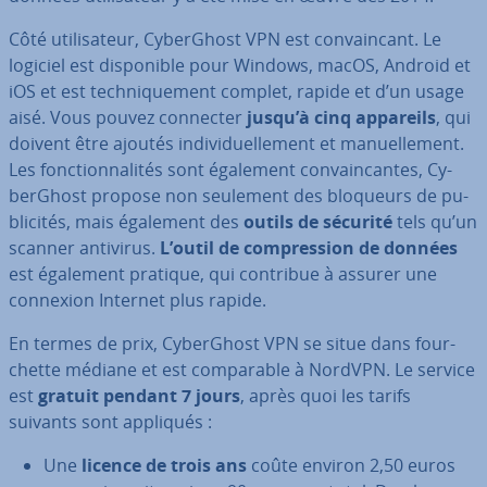
Côté uti­li­sa­teur, Cy­ber­Ghost VPN est con­vain­cant. Le
logiciel est dis­po­nible pour Windows, macOS, Android et
iOS et est tech­ni­que­ment complet, rapide et d’un usage
aisé. Vous pouvez connecter
jusqu’à cinq appareils
, qui
doivent être ajoutés in­di­vi­duel­le­ment et ma­nuel­le­ment.
Les fonc­tion­na­li­tés sont également con­vain­cantes, Cy­
ber­Ghost propose non seulement des bloqueurs de pu­
bli­ci­tés, mais également des
outils de sécurité
tels qu’un
scanner antivirus.
L’outil de com­pres­sion de données
est également pratique, qui contribue à assurer une
connexion Internet plus rapide.
En termes de prix, Cy­ber­Ghost VPN se situe dans four­
chette médiane et est com­pa­rable à NordVPN. Le service
est
gratuit pendant 7 jours
, après quoi les tarifs
suivants sont appliqués :
Une
licence de trois ans
coûte environ 2,50 euros