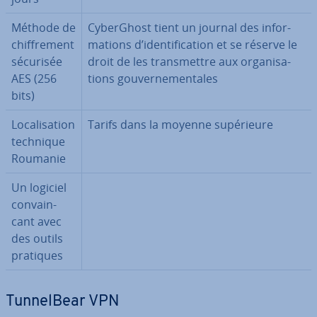
Méthode de
Cy­ber­Ghost tient un journal des in­for­
chif­fre­ment
ma­tions d’iden­ti­fi­ca­tion et se réserve le
sécurisée
droit de les trans­mettre aux or­ga­ni­sa­
AES (256
tions gou­ver­ne­men­tales
bits)
Lo­ca­li­sa­tion
Tarifs dans la moyenne su­pé­rieure
technique
Roumanie
Un logiciel
con­vain­
cant avec
des outils
pratiques
Tun­nel­Bear VPN