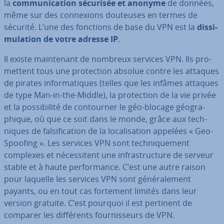
la
com­mu­ni­ca­tion sécurisée et anonyme
de données,
même sur des con­nexions douteuses en termes de
sécurité. L’une des fonctions de base du VPN est la
dis­si­
mu­la­tion de votre adresse IP
.
Il existe main­te­nant de nombreux services VPN. Ils pro­
met­tent tous une pro­tec­tion absolue contre les attaques
de pirates in­for­ma­tiques (telles que les infâmes attaques
de type Man-in-the-Middle), la pro­tec­tion de la vie privée
et la pos­si­bi­lité de con­tour­ner le géo-blocage géo­gra­
phique, où que ce soit dans le monde, grâce aux tech­
niques de fal­si­fi­ca­tion de la lo­ca­li­sa­tion appelées « Geo-
Spoofing ». Les services VPN sont tech­ni­que­ment
complexes et né­ces­si­tent une in­fras­truc­ture de serveur
stable et à haute per­for­mance. C’est une autre raison
pour laquelle les services VPN sont gé­né­ra­le­ment
payants, ou en tout cas fortement limités dans leur
version gratuite. C’est pourquoi il est pertinent de
comparer les dif­fé­rents four­nis­seurs de VPN.