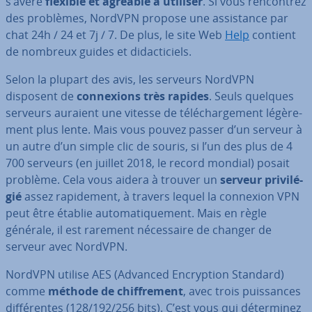
s’avère
flexible et agréable à utiliser
. Si vous ren­con­trez
des problèmes, NordVPN propose une as­sis­tance par
chat 24h / 24 et 7j / 7. De plus, le site Web
Help
contient
de nombreux guides et di­dac­ti­ciels.
Selon la plupart des avis, les serveurs NordVPN
disposent de
con­nexions très rapides
. Seuls quelques
serveurs auraient une vitesse de té­lé­char­ge­ment lé­gè­re­
ment plus lente. Mais vous pouvez passer d’un serveur à
un autre d’un simple clic de souris, si l’un des plus de 4
700 serveurs (en juillet 2018, le record mondial) posait
problème. Cela vous aidera à trouver un
serveur pri­vi­lé­
gié
assez ra­pi­de­ment, à travers lequel la connexion VPN
peut être établie au­to­ma­ti­que­ment. Mais en règle
générale, il est rarement né­ces­saire de changer de
serveur avec NordVPN.
NordVPN utilise AES (Advanced En­cryp­tion Standard)
comme
méthode de chif­fre­ment
, avec trois puis­sances
dif­fé­rentes (128/192/256 bits). C’est vous qui dé­ter­mi­nez