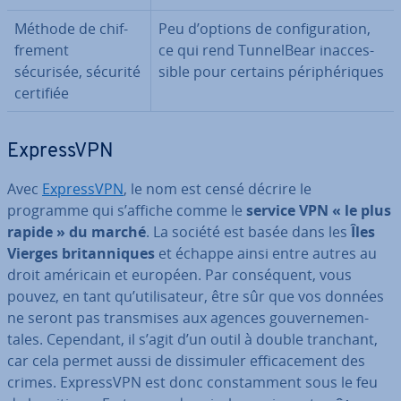
Méthode de chif­
Peu d’options de con­fi­gu­ra­tion,
fre­ment
ce qui rend Tun­nel­Bear inac­ces­
sécurisée, sécurité
sible pour certains pé­ri­phé­riques
certifiée
Ex­pressVPN
Avec
Ex­pressVPN
, le nom est censé décrire le
programme qui s’affiche comme le
service VPN « le plus
rapide » du marché
. La société est basée dans les
Îles
Vierges bri­tan­niques
et échappe ainsi entre autres au
droit américain et européen. Par con­sé­quent, vous
pouvez, en tant qu’uti­li­sa­teur, être sûr que vos données
ne seront pas trans­mises aux agences gou­ver­ne­men­
tales. Cependant, il s’agit d’un outil à double tranchant,
car cela permet aussi de dis­si­mu­ler ef­fi­ca­ce­ment des
crimes. Ex­pressVPN est donc cons­tam­ment sous le feu