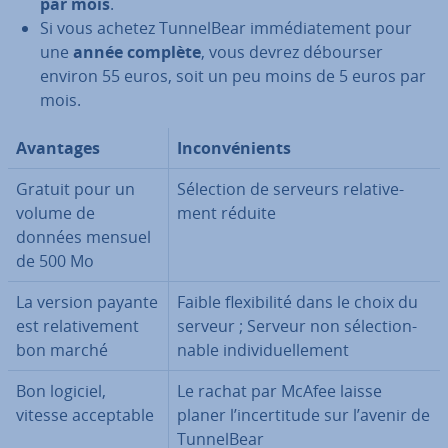
par mois
.
Si vous achetez Tun­nel­Bear im­mé­dia­te­ment pour
une
année complète
, vous devrez débourser
environ 55 euros, soit un peu moins de 5 euros par
mois.
Avantages
In­con­vé­nients
Gratuit pour un
Sélection de serveurs re­la­ti­ve­
volume de
ment réduite
données mensuel
de 500 Mo
La version payante
Faible flexi­bi­lité dans le choix du
est re­la­ti­ve­ment
serveur ; Serveur non sé­lec­tion­
bon marché
nable in­di­vi­duel­le­ment
Bon logiciel,
Le rachat par McAfee laisse
vitesse ac­cep­table
planer l’in­cer­ti­tude sur l’avenir de
Tun­nel­Bear