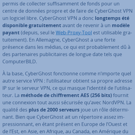
permis de collecter suf­fi­sam­ment de fonds pour un
centre de données propre et de faire de Cy­ber­Ghost VPN
un logiciel libre. Cy­ber­Ghost VPN a donc
longtemps été
dis­po­nible gra­tui­te­ment
avant de revenir à un
modèle
payant
(depuis, seul le
Web-Proxy-Tool
est uti­li­sable gra­
tui­te­ment). En Allemagne, Cy­ber­Ghost a une forte
présence dans les médias, ce qui est pro­ba­ble­ment dû à
des par­te­naires pu­bli­ci­taires de longue date tels que
Com­pu­ter­BILD.
À la base, Cy­ber­Ghost fonc­tionne comme n’importe quel
autre service VPN : l’uti­li­sa­teur obtient sa propre adresse
IP sur le serveur VPN, ce qui masque l’identité de l’uti­li­sa­
teur. La
méthode de chif­fre­ment AES (256 bits)
fournit
une connexion tout aussi sécurisée qu’avec NordVPN. La
qualité des
plus de 2000 serveurs
joue un rôle dé­ter­mi­
nant. Bien que Cy­ber­Ghost ait un ré­per­toire assez im­
pres­sion­nant, en étant présent en Europe de l’Ouest et
de l’Est, en Asie, en Afrique, au Canada, en Amérique du