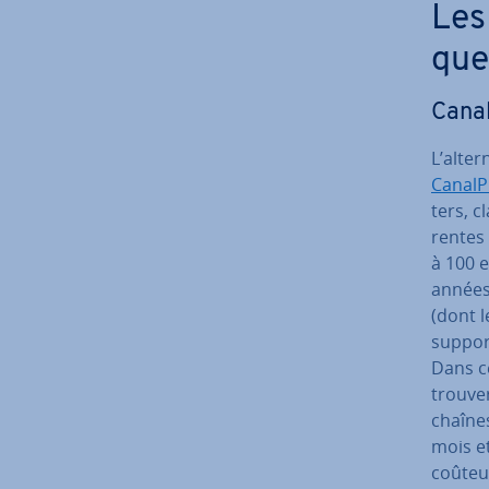
Les 
que
Cana
L’al­te
CanalP
ters, c
rentes 
à 100 
années
(dont 
suppor
Dans c
trouve
chaînes
mois et
coûteus