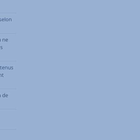
 selon
m ne
és
ontenus
nt
n de