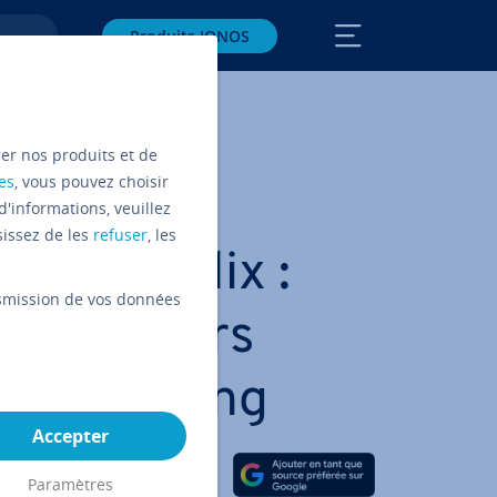
Produits IONOS
rer nos produits et de
es
, vous pouvez choisir
d'informations, veuillez
sissez de les
refuser
, les
ves à Netflix :
ansmission de vos données
s meilleurs
de streaming
Accepter
Partager sur Facebook
Partager sur Twitter
Partager sur LinkedIn
Paramètres