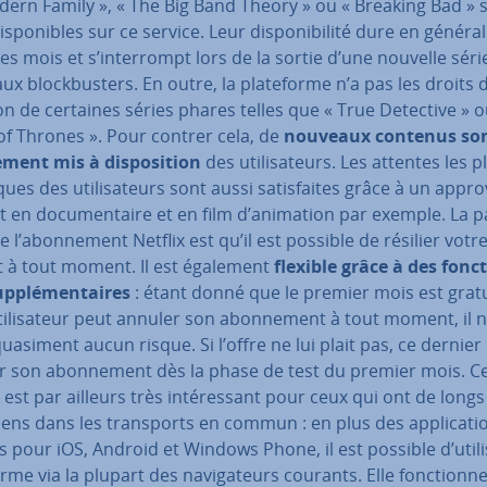
dern Family », « The Big Band Theory » ou « Breaking Bad » 
is­po­nibles sur ce service. Leur dis­po­ni­bi­lité dure en général
s mois et s’in­ter­rompt lors de la sortie d’une nouvelle sér
x block­bus­ters. En outre, la pla­te­forme n’a pas les droits 
on de certaines séries phares telles que « True Detective » o
f Thrones ». Pour contrer cela, de
nouveaux contenus son
re­ment mis à dis­po­si­tion
des uti­li­sa­teurs. Les attentes les p
iques des uti­li­sa­teurs sont aussi sa­tis­faites grâce à un ap­pro­
 en do­cu­men­taire et en film d’animation par exemple. La par
 de l’abon­ne­ment Netflix est qu’il est possible de résilier votr
t à tout moment. Il est également
flexible grâce à des fonc­
sup­plé­men­taires
: étant donné que le premier mois est gratu
ti­li­sa­teur peut annuler son abon­ne­ment à tout moment, il 
uasiment aucun risque. Si l’offre ne lui plait pas, ce dernier
r son abon­ne­ment dès la phase de test du premier mois. C
 est par ailleurs très in­té­res­sant pour ceux qui ont de longs
diens dans les trans­ports en commun : en plus des ap­pli­ca­ti
 pour iOS, Android et Windows Phone, il est possible d’utili
forme via la plupart des na­vi­ga­teurs courants. Elle fonc­tionn