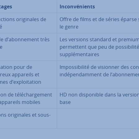
tages
In­con­vé­nients
c­tions ori­gi­nales de
Offre de films et de séries éparse
é
le genre
e d’abon­ne­ment très
Les versions standard et premiu
le
per­met­tent que peu de pos­si­bi­li­t
sup­plé­men­taires
­ca­tion pour de
Im­pos­si­bi­lité de visionner des c
eux appareils et
in­dé­pen­dam­ment de l’abon­ne­me
es d’ex­ploi­ta­tion
on de té­lé­char­ge­ment
HD non dis­po­nible dans la versio
appareils mobiles
base
ns ori­gi­nales et sous-