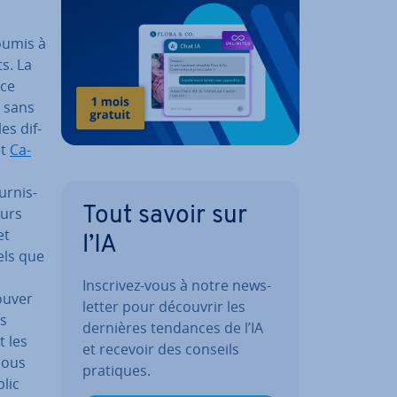
oumis à
ts. La
 ce
t sans
es dif­
et
Ca­
r­nis­
eurs
Tout savoir sur
et
l’IA
els que
Inscrivez-vous à notre news­
rouver
let­ter pour découvrir les
es
dernières tendances de l’IA
t les
et recevoir des conseils
Nous
pratiques.
lic