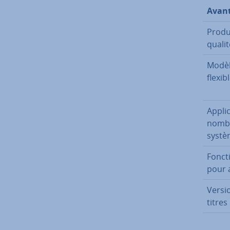
Avan
Pro­du
qualit
Modèl
flexib
Ap­pli
nombr
systèm
Foncti
pour 
Versio
titres