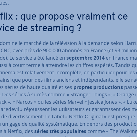
ques.
flix : que propose vraiment ce
vice de streaming ?
domine le marché de la té­lé­vi­sion à la demande selon Harris
e CNC, avec près de 900 000 abonnés en France (et 93 millio
e). Le service a été lancé en
septembre 2014
en France mai
ssi à court terme à atteindre les chiffres espérés. Tandis q
cinéma est re­la­ti­ve­ment in­com­plète, en par­ti­cu­lier pour les 
ainsi que pour des films anciens et in­dé­pen­dants, elle se r
s séries de haute qualité et ses
propres pro­duc­tions
pas­si
. Des séries à succès comme « Stranger Things », « Orange i
ck », « Narcos » ou les séries Marvel « Jessica Jones », « Luk
aredevil » ré­jouis­sent les uti­li­sa­teurs et ga­ran­tis­sent des m
 de di­ver­tis­se­ment. Le Label « Netflix Original » est presque
un gage de qualité sys­té­ma­tique. En dehors des pro­duc­ti
 à Netflix, des
séries très po­pu­laires
comme « The Walkin