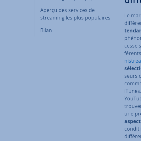
dif
Aperçu des services de
Le mar
streaming les plus po­pu­laires
dif­fé­
Bilan
tendan
phénom
cesse s
fé­rent
nis­tre
sélect
seurs 
comme 
iTunes
YouTube
trouver
une pré
aspect
con­di­
dif­fé­