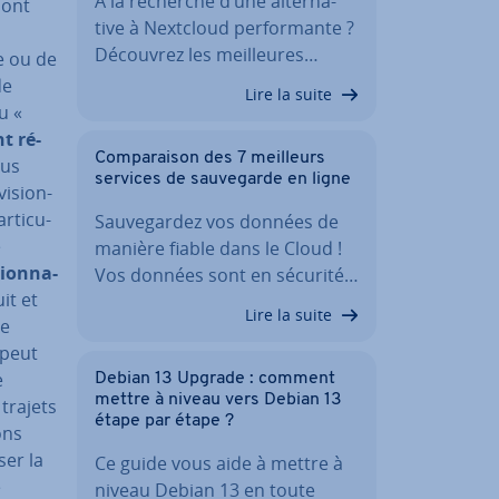
À la recherche d’une al­ter­na­
sont
tive à Nextcloud per­for­mante ?
Découvrez les meil­leures…
ie ou de
de
Lire la suite
u «
t ré­
Com­pa­rai­son des 7 meilleurs
lus
services de sau­ve­garde en ligne
vi­sion­
­ti­cu­
Sau­ve­gar­dez vos données de
e
manière fiable dans le Cloud !
tion­na­
Vos données sont en sécurité…
it et
Lire la suite
ne
 peut
e
Debian 13 Upgrade : comment
mettre à niveau vers Debian 13
 trajets
étape par étape ?
ons
ser la
Ce guide vous aide à mettre à
e
niveau Debian 13 en toute