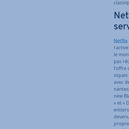
clas­si
Net
ser
Netflix
rac­tiv
le mond
pas réu
l’offre 
siques 
avec de
nantes
new Bla
» et « D
entiers
devenu 
propres