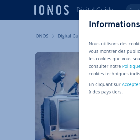
Digital Guide
Ch
Aller au contenu principal
Informations
IONOS
Digital Guide
Web marketing
Ve
Nous utilisons des cooki
vous montrer des public
les cookies que vous sou
consulter notre
Politique
cookies techniques indis
En cliquant sur
Accepte
à des pays tiers.