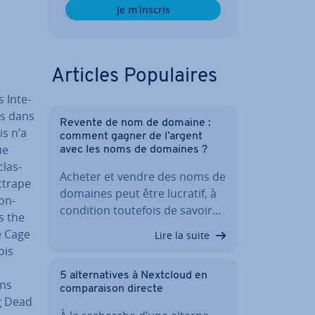
Je m’inscris
Articles Po­pu­laires
 In­te­
ns dans
Revente de nom de domaine :
s n’a
comment gagner de l’argent
ue
avec les noms de domaines ?
clas­
Acheter et vendre des noms de
attrape
domaines peut être lucratif, à
on­
condition toutefois de savoir…
s the
e Cage
Lire la suite
ois
5 al­ter­na­tives à Nextcloud en
ons
com­pa­rai­son directe
g Dead