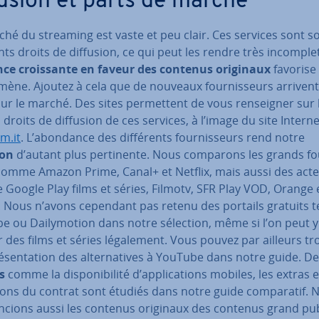
fusion et parts de marché
ché du streaming est vaste et peu clair. Ces services sont s
rents droits de diffusion, ce qui peut les rendre très in­com­ple
ce crois­sante en faveur des contenus originaux
favorise
ène. Ajoutez à cela que de nouveaux four­nis­seurs arriven
ur le marché. Des sites per­met­tent de vous ren­seig­ner sur l
s droits de diffusion de ces services, à l’image du site Intern
am.it
. L’abondance des dif­fé­rents four­nis­seurs rend notre
ion
d’autant plus per­ti­nente. Nous comparons les grands fou
comme Amazon Prime, Canal+ et Netflix, mais aussi des act
Google Play films et séries, Filmotv, SFR Play VOD, Orange 
. Nous n’avons cependant pas retenu des portails gratuits t
 ou Dai­ly­mo­tion dans notre sélection, même si l’on peut y
 des films et séries lé­ga­le­ment. Vous pouvez par ailleurs t
­sen­ta­tion des al­ter­na­tives à YouTube dans notre guide. D
s
comme la dis­po­ni­bi­lité d’ap­pli­ca­tions mobiles, les extras e
tions du contrat sont étudiés dans notre guide com­pa­ra­tif. 
ren­cions aussi les contenus originaux des contenus grand pub