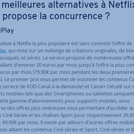
meil­leures al­ter­na­tives à Netfli
 propose la con­cur­rence ?
lPlay
r­na­tive à Netflix la plus populaire est sans conteste l’offre de
lay
, qui mise sur un mélange de créations ori­gi­nales, de blo
las­siques, et séries. Le service propose de nom­breuses offres
allant d’environ 20 euros par mois jusqu’à l’offre la plus co
euros par mois (79,90€ par mois pendant les deux première
). Le premier prix vous permet de visionner les contenus C
le service de VOD Canal à la demande) et Canal+ Décalé sur 
ts mobiles tels que des Smart­phones ou tablettes uni­que­m
ette gamme d’abon­ne­ments pour supports mobiles, vous
rez des offres plus onéreuses vous per­met­tant d’accéder a
 Ciné Séries et les chaînes Sport pour res­pec­ti­ve­ment 39,9
 49,90€ par mois. Il existe par ailleurs d’autres offres mobil
es alliant les contenus Ciné séries et Sport, Ciné séries et f