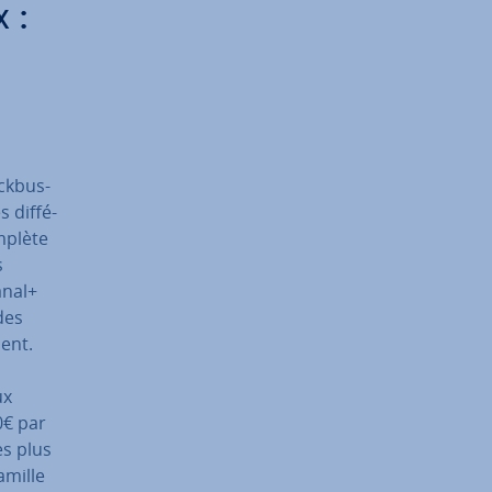
x :
ck­bus­
 dif­fé­
mplète
s
anal+
des
ent.
ux
0€ par
es plus
amille