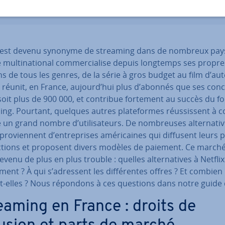
x est devenu synonyme de streaming dans de nombreux pay
mul­ti­na­tio­nal com­mer­cia­lise depuis longtemps ses propre
ns de tous les genres, de la série à gros budget au film d’aut
 réunit, en France, aujourd’hui plus d’abonnés que ses con­c
soit plus de 900 000, et contribue fortement au succès du f
ng. Pourtant, quelques autres pla­te­formes réus­sis­sent à c
 un grand nombre d’uti­li­sa­teurs. De nom­breuses al­ter­na­ti
 pro­vien­nent d’en­tre­prises amé­ri­caines qui diffusent leurs
c­tions et proposent divers modèles de paiement. Ce marché
venu de plus en plus trouble : quelles al­ter­na­tives à Netflix
aiment ? À qui s’adressent les dif­fé­rentes offres ? Et combien
t-elles ? Nous répondons à ces questions dans notre guide d
eaming en France : droits de