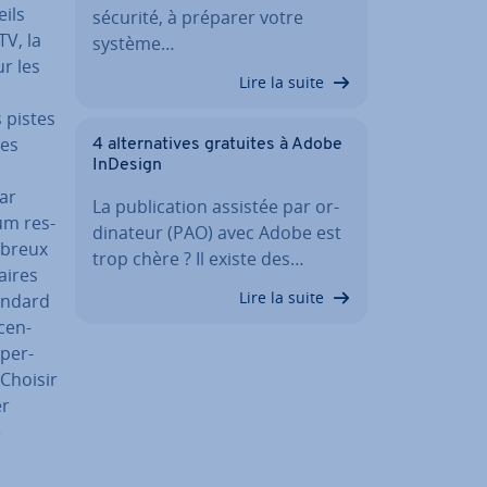
eils
sécurité, à préparer votre
TV, la
système…
ur les
Lire la suite
 pistes
des
4 al­ter­na­tives gratuites à Adobe
InDesign
par
La pu­bli­ca­tion assistée par or­
um res­
di­na­teur (PAO) avec Adobe est
ombreux
trop chère ? Il existe des…
aires
Lire la suite
tandard
­cen­
 per­
 Choisir
er
e