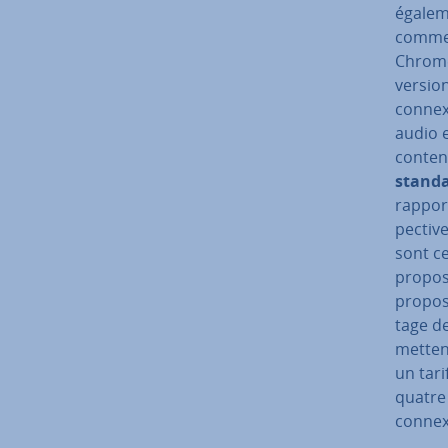
égalem
comme l
Chro­me
versio
connexi
audio e
conten
stand
rapport
pec­tiv
sont ce
proposé
propose
tage de
met­ten
un tari
quatre 
connex