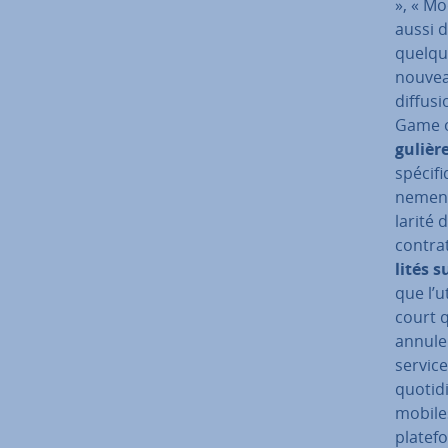
», « Mo
aussi d
quelque
nouveau
diffusi
Game o
gu­liè­
spé­ci­f
ne­ment
la­rité
contra
li­tés 
que l’u
court q
annule
service
quo­ti­
mobiles
pla­te­