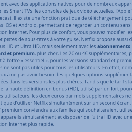
ent avec des ap­pli­ca­tions natives pour de nombreux appar
es Smart TVs, les consoles de jeux vidéo actuelles, l’Apple 
­cast. Il existe une fonction pratique de té­lé­char­ge­ment po
ns iOS et Android, per­met­tant de regarder un contenu sans
on Internet. Pour plus de confort, vous pouvez modifier les
t pistes de sous-titres à votre guise. Netflix propose aussi 
us HD et Ultra HD, mais seulement avec les
abon­ne­ments
ard et premium
, plus cher. Les 2€ ou 4€ sup­plé­men­taires, 
 à l’offre « essentiel », pour les versions standard et premi
es ne sont pas utiles pour tous les uti­li­sa­teurs. En effet, n
ux à ne pas avoir besoin des quelques options sup­plé­men­t
es dans les versions les plus chères. Tandis que le tarif s
 la haute dé­fi­ni­tion en bonus (HD), utilisé par un fort pour
s uti­li­sa­teurs, les deux euros par mois sup­plé­men­taires ne
t que d’utiliser Netflix si­mul­ta­né­ment sur un second écran.
f premium con­vien­dra aux familles qui sou­hai­te­raient utilis
appareils si­mul­ta­né­ment et disposer de l’ultra HD avec un
ion Internet plus rapide.