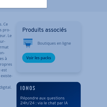
s. Ce
s pro­
Produits associés
eur. Le
ur­
Boutiques en ligne
ormat
on­
Voir les packs
ves à
 propres
 est
 existe-
igital.