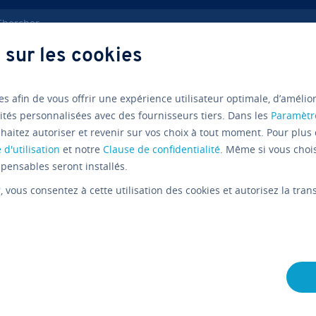
ercher
 sur les cookies
ndre sur internet
Al­ter­na­tives à Netflix : Amazon, Canal+ & Cie
es afin de vous offrir une expérience utilisateur optimale, d’amélio
ités personnalisées avec des fournisseurs tiers. Dans les
Paramètr
haitez autoriser et revenir sur vos choix à tout moment. Pour plus 
Nu­mé­ri­sa­tion
YouTube
 d'utilisation
et notre
Clause de confidentialité
. Même si vous choi
Al­ter­na­ti
pensables seront installés.
r
, vous consentez à cette utilisation des cookies et autorisez la tr
aperçu de
portails 
L'équipe édi­to­riale IONOS
05/08/2019