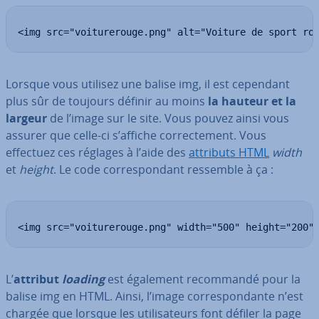
<img src="voiturerouge.png" alt="Voiture de sport ro
Lorsque vous utilisez une balise img, il est cependant
plus sûr de toujours définir au moins
la hauteur et la
largeur
de l’image sur le site. Vous pouvez ainsi vous
assurer que celle-ci s’affiche cor­rec­te­ment. Vous
effectuez ces réglages à l’aide des
attributs HTML
width
et
height
. Le code cor­res­pon­dant ressemble à ça :
<img src="voiturerouge.png" width="500" height="200"
L’
attribut
loading
est également re­com­mandé pour la
balise img en HTML. Ainsi, l’image cor­res­pon­dante n’est
chargée que lorsque les uti­li­sa­teurs font défiler la page