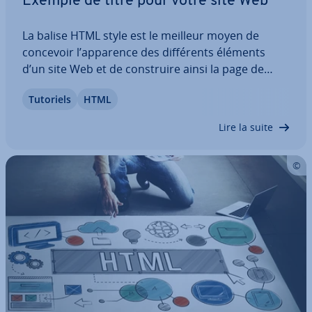
Exemple de titre pour votre site Web
La balise HTML style est le meilleur moyen de
concevoir l’apparence des dif­fé­rents éléments
d’un site Web et de cons­truire ainsi la page de
manière optimale. Vous ap­pren­drez ici à quoi sert
Tutoriels
HTML
exac­te­ment la balise style, comment elle est struc­
tu­rée et quels attributs HTML sont…
Lire la suite