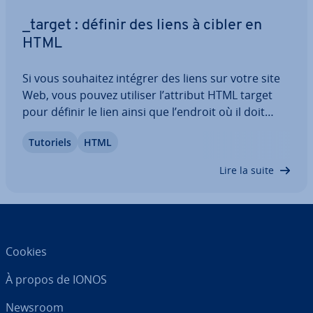
_target : définir des liens à cibler en
HTML
Si vous souhaitez intégrer des liens sur votre site
Web, vous pouvez utiliser l’attribut HTML target
pour définir le lien ainsi que l’endroit où il doit
s’ouvrir. Vous décidez ainsi si les uti­li­sa­teurs
Tutoriels
HTML
restent sur votre site Internet ou passent au
suivant. Vous ap­pren­drez dans…
Lire la suite
Cookies
À propos de IONOS
Newsroom