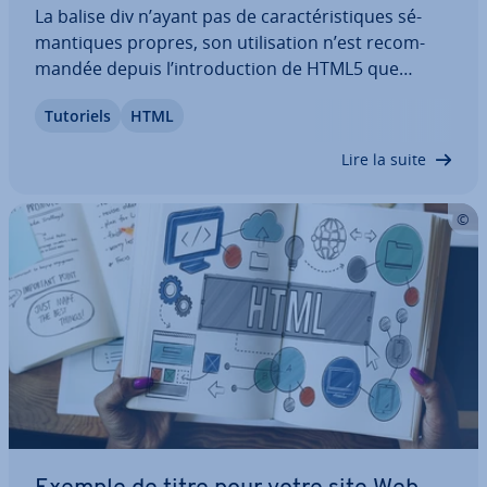
La balise div n’ayant pas de ca­rac­té­ris­tiques sé­
man­tiques propres, son uti­li­sa­tion n’est re­com­
man­dée depuis l’in­tro­duc­tion de HTML5 que
lorsqu’aucun élément plus approprié n’est dis­po­
Tutoriels
HTML
nible. Vous ap­pren­drez ici tout ce qu’il faut savoir
sur le conteneur div, comment l’utiliser à…
Lire la suite