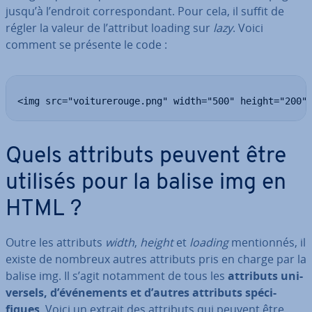
jusqu’à l’endroit cor­res­pon­dant. Pour cela, il suffit de
régler la valeur de l’attribut loading sur
lazy
. Voici
comment se présente le code :
<img src="voiturerouge.png" width="500" height="200"
Quels attributs peuvent être
utilisés pour la balise img en
HTML ?
Outre les attributs
width
,
height
et
loading
men­tion­nés, il
existe de nombreux autres attributs pris en charge par la
balise img. Il s’agit notamment de tous les
attributs uni­
ver­sels, d’évé­ne­ments et d’autres attributs spé­ci­
fiques
. Voici un extrait des attributs qui peuvent être