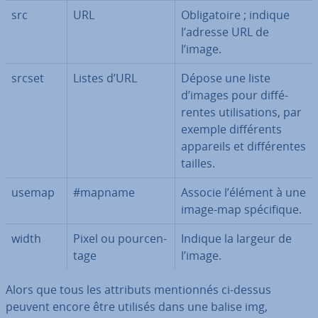
src
URL
Obli­ga­toire ; indique
l’adresse URL de
l’image.
srcset
Listes d’URL
Dépose une liste
d’images pour dif­fé­
rentes uti­li­sa­tions, par
exemple dif­fé­rents
appareils et dif­fé­rentes
tailles.
usemap
#mapname
Associe l’élément à une
image-map spé­ci­fique.
width
Pixel ou pour­cen­
Indique la largeur de
tage
l’image.
Alors que tous les attributs men­tion­nés ci-dessus
peuvent encore être utilisés dans une balise img,