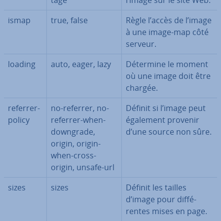
tage
l’image sur le site Web.
ismap
true, false
Règle l’accès de l’image
à une image-map côté
serveur.
loading
auto, eager, lazy
Détermine le moment
où une image doit être
chargée.
re­fer­rer­
no-referrer, no-
Définit si l’image peut
po­licy
referrer-when-
également provenir
downgrade,
d’une source non sûre.
origin, origin-
when-cross-
origin, unsafe-url
sizes
sizes
Définit les tailles
d’image pour dif­fé­
rentes mises en page.