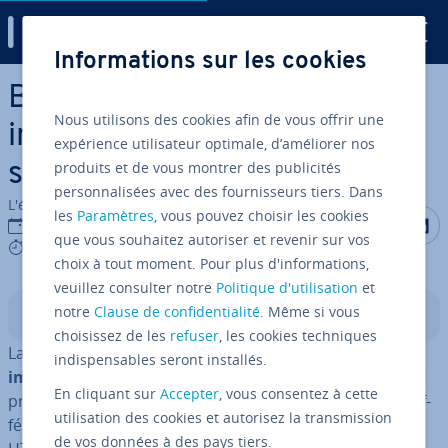
Digital Guide
Informations sur les cookies
Aller au contenu principal
Balise HTML img : comment
Nous utilisons des cookies afin de vous offrir une
insérer des images sur votre
expérience utilisateur optimale, d’améliorer nos
produits et de vous montrer des publicités
site Web ?
personnalisées avec des fournisseurs tiers. Dans
L'équipe édi­to­riale IONOS
les
Paramètres
, vous pouvez choisir les cookies
Partager s
Partag
P
17/08/2022
que vous souhaitez autoriser et revenir sur vos
4 mins
choix à tout moment. Pour plus d'informations,
veuillez consulter notre
Politique d'utilisation
et
notre
Clause de confidentialité
. Même si vous
Sommaire
choisissez de les
refuser
, les cookies techniques
La balise img vous permet d’
insérer fa­ci­le­ment des
indispensables seront installés.
images sur votre site Web
. De nombreux formats sont
En cliquant sur
Accepter
, vous consentez à cette
pris en charge. Grâce à un grand nombre d’attributs dif­
utilisation des cookies et autorisez la transmission
fé­rents, le tag s’intègre encore mieux dans le format
de vos données à des pays tiers.