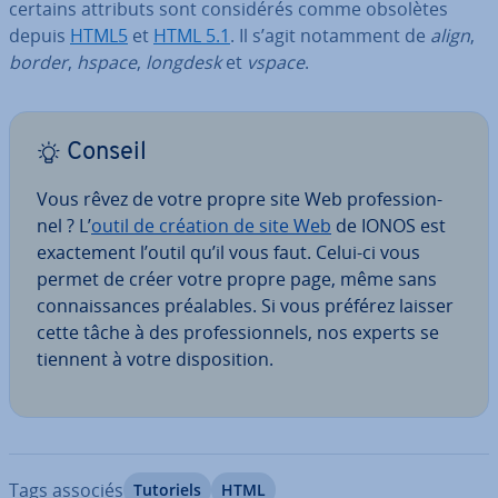
certains attributs sont con­si­dé­rés comme obsolètes
depuis
HTML5
et
HTML 5.1
. Il s’agit notamment de
align
,
border
,
hspace
,
longdesk
et
vspace
.
Conseil
Vous rêvez de votre propre site Web pro­fes­sion­
nel ? L’
outil de création de site Web
de IONOS est
exac­te­ment l’outil qu’il vous faut. Celui-ci vous
permet de créer votre propre page, même sans
con­nais­sances préa­lables. Si vous préférez laisser
cette tâche à des pro­fes­sion­nels, nos experts se
tiennent à votre dis­po­si­tion.
Tags associés
Tutoriels
HTML