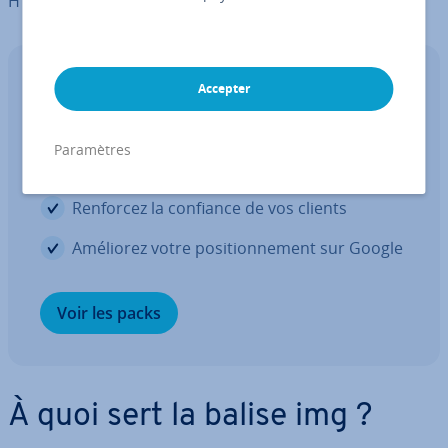
HTML.
Cer­ti­fi­cats SSL
Accepter
Faites le choix de la sécurité
Paramètres
Sécurisez vos trans­ferts de données
Renforcez la confiance de vos clients
Améliorez votre po­si­tion­ne­ment sur Google
Voir les packs
À quoi sert la balise img ?