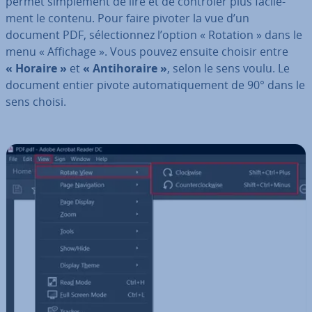
permet sim­ple­ment de lire et de contrôler plus fa­ci­le­
ment le contenu. Pour faire pivoter la vue d’un
document PDF, sé­lec­tion­nez l’option « Rotation » dans le
menu « Affichage ». Vous pouvez ensuite choisir entre
« Horaire »
et
« An­ti­ho­raire »
, selon le sens voulu. Le
document entier pivote au­to­ma­ti­que­ment de 90° dans le
sens choisi.