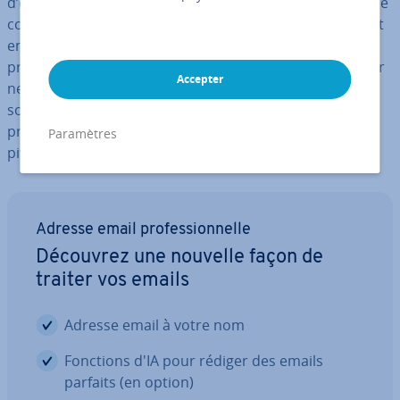
d’ex­ploi­ta­tion et du pé­ri­phé­rique. Il est donc conseillé de
convertir au préalable les formats tels que .docx ou .odt
en PDF. Par ailleurs, la nu­mé­ri­sa­tion des documents
produit gé­né­ra­le­ment un PDF. Mais que faire si le fichier
Accepter
ne s’affiche pas cor­rec­te­ment et que
certaines pages
sont
mal orientées
? Dans cet article, nous vous
proposons plusieurs solutions gratuites pour faire
Paramètres
pivoter et en­re­gis­trer un PDF.
Adresse email pro­fes­sion­nelle
Découvrez une nouvelle façon de
traiter vos emails
Adresse email à votre nom
Fonctions d'IA pour rédiger des emails
parfaits (en option)