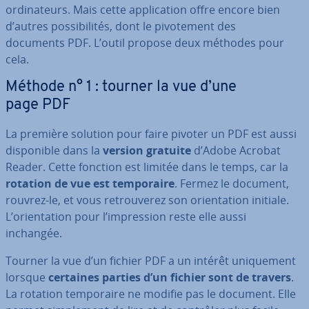
or­di­na­teurs. Mais cette ap­pli­ca­tion offre encore bien
d’autres pos­si­bi­li­tés, dont le pi­vo­te­ment des
documents PDF. L’outil propose deux méthodes pour
cela.
Méthode n° 1 : tourner la vue d’une
page PDF
La première solution pour faire pivoter un PDF est aussi
dis­po­nible dans la
version gratuite
d’Adobe Acrobat
Reader. Cette fonction est limitée dans le temps, car la
rotation de vue est tem­po­raire
. Fermez le document,
rouvrez-le, et vous re­trou­ve­rez son orien­ta­tion initiale.
L’orien­ta­tion pour l’im­pres­sion reste elle aussi
inchangée.
Tourner la vue d’un fichier PDF a un intérêt uni­que­ment
lorsque
certaines parties d’un fichier sont de travers
.
La rotation tem­po­raire ne modifie pas le document. Elle