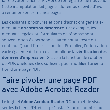
faire pivoter le fichier PDF et de l’en­re­gis­trer de nouveau.
Cette ma­ni­pu­la­tion fait gagner du temps et évite d’avoir
à re­nu­mé­ri­ser les mêmes pages.
Les dépliants, brochures et bons d’achat ont gé­né­ra­le­
ment une
orien­ta­tion dif­fé­rente
. Par exemple, les
mentions légales ou for­mu­laires de réponse sont
souvent orientés per­pen­di­cu­lai­re­ment au reste du
contenu. Quand l’im­pres­sion doit être pliée, l’orien­ta­tion
varie également. Tout cela complique la
vé­ri­fi­ca­tion des
données d’im­pres­sion
. Grâce à la fonction de rotation
de PDF, quelques clics suffisent pour modifier l’orien­ta­
tion d’une page PDF.
Faire pivoter une page PDF
avec Adobe Acrobat Reader
Le logiciel
Adobe Acrobat Reader DC
permet de vi­sua­li­
ser les fichiers PDF et est préins­tallé sur de nombreux