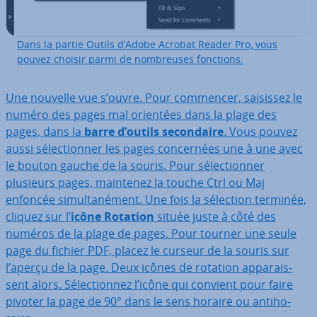
Dans la partie Outils d’Adobe Acrobat Reader Pro, vous
pouvez choisir parmi de nom­breuses fonctions.
Une nouvelle vue s’ouvre. Pour commencer, saisissez le
numéro des pages mal orientées dans la plage des
pages, dans la
barre d’outils se­con­daire
. Vous pouvez
aussi sé­lec­tion­ner les pages con­cer­nées une à une avec
le bouton gauche de la souris. Pour sé­lec­tion­ner
plusieurs pages, maintenez la touche Ctrl ou Maj
enfoncée si­mul­ta­né­ment. Une fois la sélection terminée,
cliquez sur l’
icône Rotation
située juste à côté des
numéros de la plage de pages. Pour tourner une seule
page du fichier PDF, placez le curseur de la souris sur
l’aperçu de la page. Deux icônes de rotation ap­pa­rais­
sent alors. Sé­lec­tion­nez l’icône qui convient pour faire
pivoter la page de 90° dans le sens horaire ou an­ti­ho­