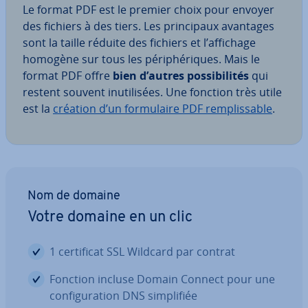
Le format PDF est le premier choix pour envoyer
des fichiers à des tiers. Les prin­ci­paux avantages
sont la taille réduite des fichiers et l’affichage
homogène sur tous les pé­ri­phé­riques. Mais le
format PDF offre
bien d’autres pos­si­bi­li­tés
qui
restent souvent inu­ti­li­sées. Une fonction très utile
est la
création d’un for­mu­laire PDF rem­plis­sable
.
Nom de domaine
Votre domaine en un clic
1 cer­ti­fi­cat SSL Wildcard par contrat
Fonction incluse Domain Connect pour une
con­fi­gu­ra­tion DNS sim­pli­fiée