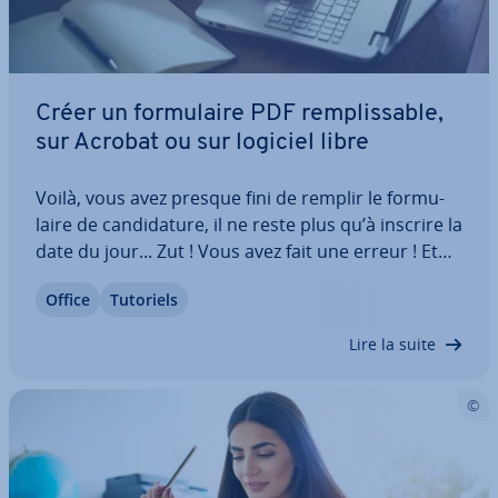
Créer un for­mu­laire PDF rem­plis­sable,
sur Acrobat ou sur logiciel libre
Voilà, vous avez presque fini de remplir le for­mu­
laire de can­di­da­ture, il ne reste plus qu’à inscrire la
date du jour... Zut ! Vous avez fait une erreur ! Et
comme vous ne voulez pas faire de ratures qui
Office
Tutoriels
risquent d’invalider votre can­di­da­ture, vous devez
re­com­men­cer depuis le…
Lire la suite