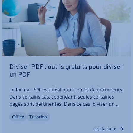
Diviser PDF : outils gratuits pour diviser
un PDF
Le format PDF est idéal pour l’envoi de documents.
Dans certains cas, cependant, seules certaines
pages sont per­ti­nentes. Dans ce cas, diviser un
fichier PDF est la solution optimale. Grâce à des
Office
Tutoriels
outils gratuits et faciles à utiliser, cela peut être ra­
pi­de­ment et fa­ci­le­ment fait…
Lire la suite