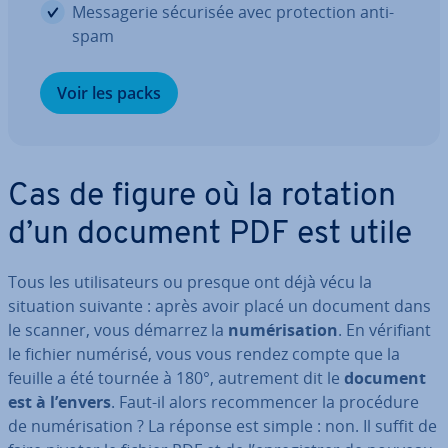
Mes­sa­ge­rie sécurisée avec pro­tec­tion anti-
spam
Voir les packs
Cas de figure où la rotation
d’un document PDF est utile
Tous les uti­li­sa­teurs ou presque ont déjà vécu la
situation suivante : après avoir placé un document dans
le scanner, vous démarrez la
nu­mé­ri­sa­tion
. En vérifiant
le fichier numérisé, vous vous rendez compte que la
feuille a été tournée à 180°, autrement dit le
document
est à l’envers
. Faut-il alors re­com­men­cer la procédure
de nu­mé­ri­sa­tion ? La réponse est simple : non. Il suffit de