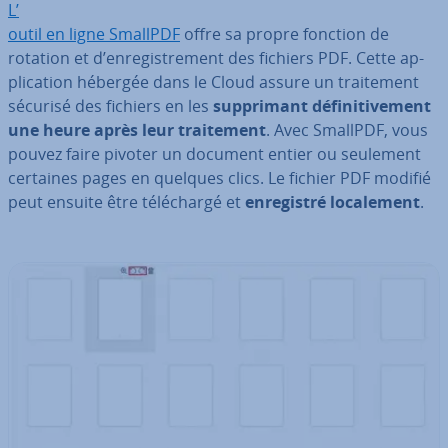
L’
outil en ligne SmallPDF
offre sa propre fonction de
rotation et d’en­re­gis­tre­ment des fichiers PDF. Cette ap­
pli­ca­tion hébergée dans le Cloud assure un trai­te­ment
sécurisé des fichiers
en les
sup­pri­mant dé­fi­ni­ti­ve­ment
une heure
après leur trai­te­ment
. Avec SmallPDF, vous
pouvez faire pivoter un document entier ou seulement
certaines pages en quelques clics. Le fichier PDF modifié
peut ensuite être té­lé­chargé et
en­re­gis­tré lo­ca­le­ment
.