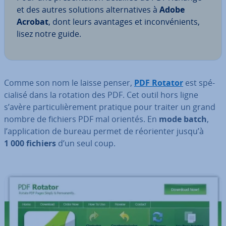
et des autres solutions al­ter­na­tives à
Adobe
Acrobat
, dont leurs avantages et in­con­vé­nients,
lisez notre guide.
Comme son nom le laisse penser,
PDF Rotator
est spé­
cia­lisé dans la rotation des PDF. Cet outil hors ligne
s’avère par­ti­cu­liè­re­ment pratique pour traiter un grand
nombre de fichiers PDF mal orientés. En
mode batch
,
l’ap­pli­ca­tion de bureau permet de réo­rien­ter jusqu’à
1 000 fichiers
d’un seul coup.