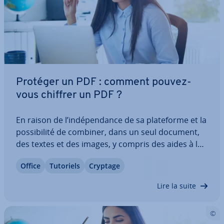
Protéger un PDF : comment pouvez-
vous chiffrer un PDF ?
En raison de l’in­dé­pen­dance de sa pla­te­forme et la
pos­si­bi­lité de combiner, dans un seul document,
des textes et des images, y compris des aides à la
na­vi­ga­tion, le PDF est l’un des formats les plus po­
Office
Tutoriels
Cryptage
pu­laires depuis des années. Cependant, lorsqu’il
s’agit de protéger le contenu,…
Lire la suite