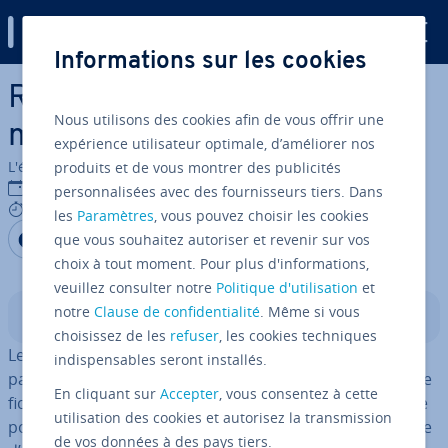
Digital Guide
Informations sur les cookies
Aller au contenu principal
Rotation de PDF : les
Nous utilisons des cookies afin de vous offrir une
meilleurs outils gratuits
expérience utilisateur optimale, d’améliorer nos
L'équipe édi­to­riale IONOS
produits et de vous montrer des publicités
02/09/2021
personnalisées avec des fournisseurs tiers. Dans
9 mins
les
Paramètres
, vous pouvez choisir les cookies
Partager sur Facebook
Partager sur Twitter
Partager sur LinkedIn
que vous souhaitez autoriser et revenir sur vos
choix à tout moment. Pour plus d'informations,
veuillez consulter notre
Politique d'utilisation
et
notre
Clause de confidentialité
. Même si vous
Sommaire
choisissez de les
refuser
, les cookies techniques
Le format PDF est le premier choix pour envoyer et
indispensables seront installés.
partager des documents avec des tiers. Il garantit que le
En cliquant sur
Accepter
, vous consentez à cette
fichier s’affichera cor­rec­te­ment et de manière uniforme
utilisation des cookies et autorisez la transmission
pour tous les uti­li­sa­teurs, in­dé­pen­dam­ment du système
de vos données à des pays tiers.