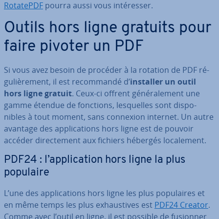
RotatePDF
pourra aussi vous in­té­res­ser.
Outils hors ligne gratuits pour
faire pivoter un PDF
Si vous avez besoin de procéder à la rotation de PDF ré­
gu­liè­re­ment, il est re­com­mandé d’
installer un outil
hors ligne gratuit
. Ceux-ci offrent gé­né­ra­le­ment une
gamme étendue de fonctions, les­quelles sont dis­po­
nibles à tout moment, sans connexion internet. Un autre
avantage des ap­pli­ca­tions hors ligne est de pouvoir
accéder di­rec­te­ment aux fichiers hébergés lo­ca­le­ment.
PDF24 : l’ap­pli­ca­tion hors ligne la plus
populaire
L’une des ap­pli­ca­tions hors ligne les plus po­pu­laires et
en même temps les plus ex­haus­tives est
PDF24 Creator
.
Comme avec l’outil en ligne, il est possible de fusionner