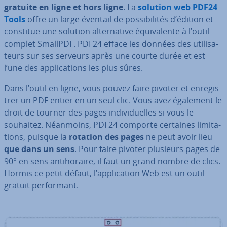
gratuite en ligne et hors ligne
. La
solution web PDF24
Tools
offre un large éventail de pos­si­bi­li­tés d’édition et
constitue une solution al­ter­na­tive équi­va­lente à l’outil
complet SmallPDF. PDF24 efface les données des uti­li­sa­
teurs sur ses serveurs après une courte durée et est
l’une des ap­pli­ca­tions les plus sûres.
Dans l’outil en ligne, vous pouvez faire pivoter et en­re­gis­
trer un PDF entier en un seul clic. Vous avez également le
droit de tourner des pages in­di­vi­duelles si vous le
souhaitez. Néanmoins, PDF24 comporte certaines li­mi­ta­
tions, puisque la
rotation des pages
ne peut avoir lieu
que dans un sens
. Pour faire pivoter plusieurs pages de
90° en sens an­ti­ho­raire, il faut un grand nombre de clics.
Hormis ce petit défaut, l’ap­pli­ca­tion Web est un outil
gratuit per­for­mant.