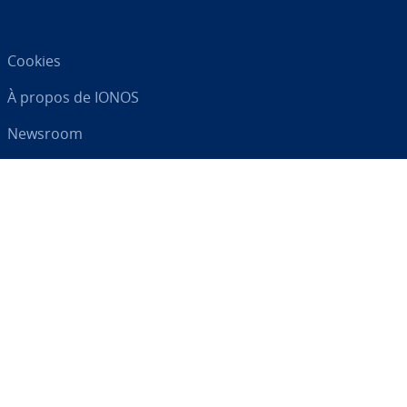
Cookies
À propos de IONOS
Newsroom
Centre d'As­sis­tance
CGV
Clause de con­fi­den­tia­lité
Votre par­te­naire digital