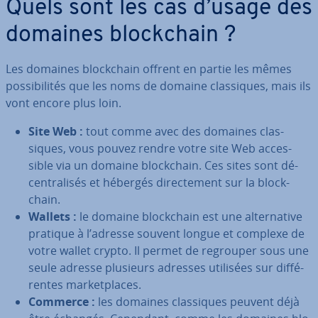
Quels sont les cas d’usage des
domaines blo­ck­chain ?
Les domaines blo­ck­chain offrent en partie les mêmes
pos­si­bi­li­tés que les noms de domaine clas­siques, mais ils
vont encore plus loin.
Site Web :
tout comme avec des domaines clas­
siques, vous pouvez rendre votre site Web ac­ces­
sible via un domaine blo­ck­chain. Ces sites sont dé­
cen­tra­li­sés et hébergés di­rec­te­ment sur la blo­ck­
chain.
Wallets :
le domaine blo­ck­chain est une al­ter­na­tive
pratique à l’adresse souvent longue et complexe de
votre wallet crypto. Il permet de regrouper sous une
seule adresse plusieurs adresses utilisées sur dif­fé­
rentes mar­ket­places.
Commerce :
les domaines clas­siques peuvent déjà