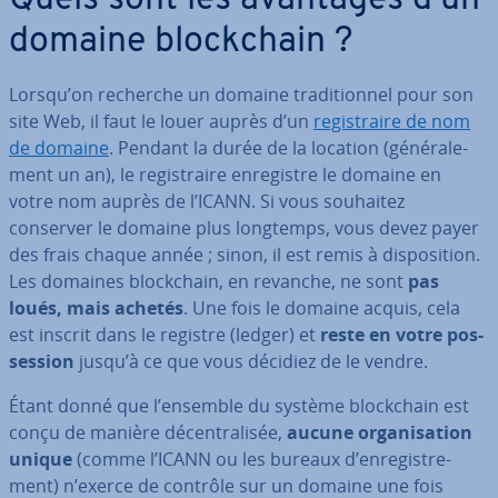
Quels sont les avantages d’un
domaine blo­ck­chain ?
Lorsqu’on recherche un domaine tra­di­tion­nel pour son
site Web, il faut le louer auprès d’un
re­gis­traire de nom
de domaine
. Pendant la durée de la location (gé­né­ra­le­
ment un an), le re­gis­traire en­re­gistre le domaine en
votre nom auprès de l’ICANN. Si vous souhaitez
conserver le domaine plus longtemps, vous devez payer
des frais chaque année ; sinon, il est remis à dis­po­si­tion.
Les domaines blo­ck­chain, en revanche, ne sont
pas
loués, mais achetés
. Une fois le domaine acquis, cela
est inscrit dans le registre (ledger) et
reste en votre pos­
ses­sion
jusqu’à ce que vous décidiez de le vendre.
Étant donné que l’ensemble du système blo­ck­chain est
conçu de manière dé­cen­tra­li­sée,
aucune or­ga­ni­sa­tion
unique
(comme l’ICANN ou les bureaux d’en­re­gis­tre­
ment) n’exerce de contrôle sur un domaine une fois