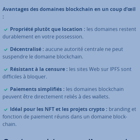
Avantages des domaines blo­ck­chain en un coup d’œil
:
✓
Propriété plutôt que location :
les domaines restent
du­ra­ble­ment en votre pos­ses­sion.
✓
Dé­cen­tra­lisé :
aucune autorité centrale ne peut
suspendre le domaine blo­ck­chain.
✓
Résistant à la censure :
les sites Web sur IPFS sont
dif­fi­ciles à bloquer.
✓
Paiements sim­pli­fiés :
les domaines blo­ck­chain
peuvent être di­rec­te­ment reliés à des wallets.
✓
Idéal pour les NFT et les projets crypto :
branding et
fonction de paiement réunis dans un domaine blo­ck­
chain.