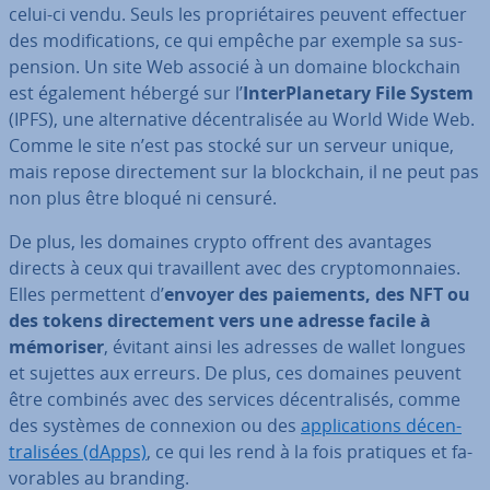
celui-ci vendu. Seuls les pro­prié­taires peuvent effectuer
des mo­di­fi­ca­tions, ce qui empêche par exemple sa sus­
pen­sion. Un site Web associé à un domaine blo­ck­chain
est également hébergé sur l’
In­ter­Pla­ne­tary File System
(IPFS), une al­ter­na­tive dé­cen­tra­li­sée au World Wide Web.
Comme le site n’est pas stocké sur un serveur unique,
mais repose di­rec­te­ment sur la blo­ck­chain, il ne peut pas
non plus être bloqué ni censuré.
De plus, les domaines crypto offrent des avantages
directs à ceux qui tra­vail­lent avec des cryp­to­mon­naies.
Elles per­met­tent d’
envoyer des paiements, des NFT ou
des tokens di­rec­te­ment vers une adresse facile à
mémoriser
, évitant ainsi les adresses de wallet longues
et sujettes aux erreurs. De plus, ces domaines peuvent
être combinés avec des services dé­cen­tra­li­sés, comme
des systèmes de connexion ou des
ap­pli­ca­tions dé­cen­
tra­li­sées (dApps)
, ce qui les rend à la fois pratiques et fa­
vo­rables au branding.