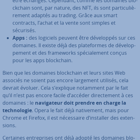
être échangés. Cependant, comme les domaines blo­
ck­chain sont, par nature, des NFT, ils sont par­ti­cu­liè­
re­ment adaptés au trading. Grâce aux smart
contracts, l’achat et la vente sont simples et
sécurisés.
Apps :
des logiciels peuvent être dé­ve­lop­pés sur ces
domaines. Il existe déjà des pla­te­formes de dé­ve­lop­
pe­ment et des fra­me­works spé­cia­le­ment conçus
pour les apps blo­ck­chain.
Bien que les domaines blo­ck­chain et leurs sites Web
associés ne soient pas encore largement utilisés, cela
devrait évoluer. Cela s’explique notamment par le fait
qu’il n’est pas encore facile d’accéder di­rec­te­ment à ces
domaines : le
na­vi­ga­teur doit prendre en charge la
tech­no­lo­gie
. Opera le fait déjà na­ti­ve­ment, mais pour
Chrome et Firefox, il est né­ces­saire d’installer des ex­ten­
sions.
Certaines en­tre­prises ont déjà adopté les domaines blo­