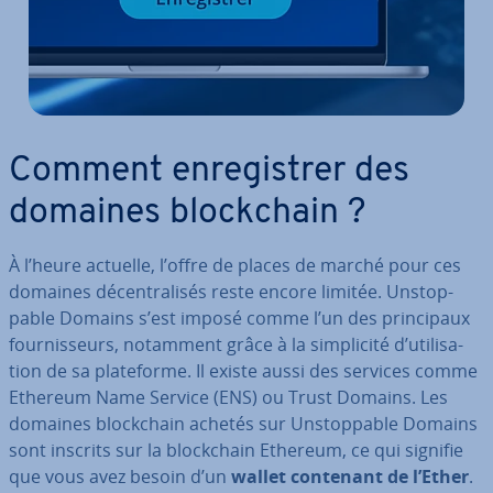
Comment en­re­gis­trer des
domaines blo­ck­chain ?
À l’heure actuelle, l’offre de places de marché pour ces
domaines dé­cen­tra­li­sés reste encore limitée. Uns­top­
pable Domains s’est imposé comme l’un des prin­ci­paux
four­nis­seurs, notamment grâce à la sim­pli­cité d’uti­li­sa­
tion de sa pla­te­forme. Il existe aussi des services comme
Ethereum Name Service (ENS) ou Trust Domains. Les
domaines blo­ck­chain achetés sur Uns­top­pable Domains
sont inscrits sur la blo­ck­chain Ethereum, ce qui signifie
que vous avez besoin d’un
wallet contenant de l’Ether
.