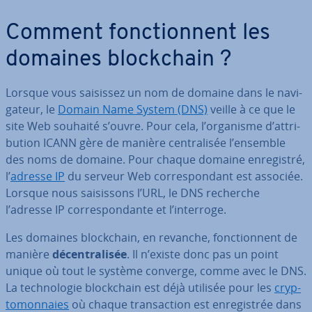
Comment fonc­tion­nent les
domaines blo­ck­chain ?
Lorsque vous saisissez un nom de domaine dans le na­vi­
ga­teur, le
Domain Name System (DNS)
veille à ce que le
site Web souhaité s’ouvre. Pour cela, l’organisme d’at­tri­
bu­tion ICANN gère de manière cen­tra­li­sée l’ensemble
des noms de domaine. Pour chaque domaine en­re­gis­tré,
l’
adresse IP
du serveur Web cor­res­pon­dant est associée.
Lorsque nous sai­sis­sons l’URL, le DNS recherche
l’adresse IP cor­res­pon­dante et l’interroge.
Les domaines blo­ck­chain, en revanche, fonc­tion­nent de
manière
dé­cen­tra­li­sée
. Il n’existe donc pas un point
unique où tout le système converge, comme avec le DNS.
La tech­no­lo­gie blo­ck­chain est déjà utilisée pour les
cryp­
to­mon­naies
où chaque tran­sac­tion est en­re­gis­trée dans