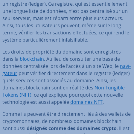
un registre (ledger). Ce registre, qui est es­sen­tiel­le­ment
une longue liste de données, n’est pas cen­tra­lisé sur un
seul serveur, mais est réparti entre plusieurs acteurs.
Ainsi, tous les uti­li­sa­teurs peuvent, même sur le long
terme, vérifier les tran­sac­tions ef­fec­tuées, ce qui rend le
système par­ti­cu­liè­re­ment in­fal­si­fiable.
Les droits de propriété du domaine sont en­re­gis­trés
dans la
blo­ck­chain
. Au lieu de consulter une base de
données cen­tra­li­sée lors de l’accès à un site Web, le
na­vi­
ga­teur
peut vérifier di­rec­te­ment dans le registre (ledger)
quels services sont associés au domaine. Ainsi, les
domaines blo­ck­chain sont en réalité des
Non-Fungible
Tokens (NFT)
, ce qui explique pourquoi cette nouvelle
tech­no­lo­gie est aussi appelée
domaines NFT
.
Comme ils peuvent être di­rec­te­ment liés à des wallets de
cryp­to­mon­naies, de nombreux domaines blo­ck­chain
sont aussi
désignés comme des domaines crypto
. Il est