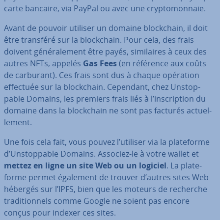
carte bancaire, via PayPal ou avec une cryp­to­mon­naie.
Avant de pouvoir utiliser un domaine blo­ck­chain, il doit
être transféré sur la blo­ck­chain. Pour cela, des frais
doivent gé­né­ra­le­ment être payés, si­mi­laires à ceux des
autres NFTs, appelés
Gas Fees
(en référence aux coûts
de carburant). Ces frais sont dus à chaque opération
effectuée sur la blo­ck­chain. Cependant, chez Uns­top­
pable Domains, les premiers frais liés à l’ins­crip­tion du
domaine dans la blo­ck­chain ne sont pas facturés ac­tuel­
le­ment.
Une fois cela fait, vous pouvez l’utiliser via la pla­te­forme
d’Uns­top­pable Domains. Associez-le à votre wallet et
mettez en ligne un site Web ou un logiciel
. La pla­te­
forme permet également de trouver d’autres sites Web
hébergés sur l’IPFS, bien que les moteurs de recherche
tra­di­tion­nels comme Google ne soient pas encore
conçus pour indexer ces sites.