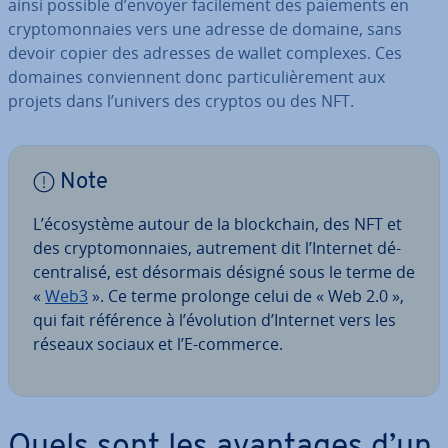
ainsi possible d’envoyer fa­ci­le­ment des paiements en
cryp­to­mon­naies vers une adresse de domaine, sans
devoir copier des adresses de wallet complexes. Ces
domaines con­vien­nent donc par­ti­cu­liè­re­ment aux
projets dans l’univers des cryptos ou des NFT.
Note
L’éco­sys­tème autour de la blo­ck­chain, des NFT et
des cryp­to­mon­naies, autrement dit l’Internet dé­
cen­tra­lisé, est désormais désigné sous le terme de
«
Web3
». Ce terme prolonge celui de « Web 2.0 »,
qui fait référence à l’évolution d’Internet vers les
réseaux sociaux et l’E-commerce.