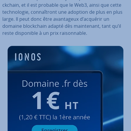
ck­chain, et il est probable que le Web3, ainsi que cette
tech­no­lo­gie, con­naî­tront une adoption de plus en plus
large. Il peut donc être avan­ta­geux d’acquérir un
domaine blo­ck­chain adapté dès main­te­nant, tant qu’il
reste dis­po­nible à un prix rai­son­nable.