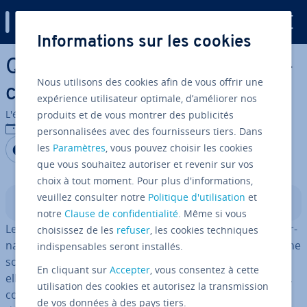
Digital Guide
Informations sur les cookies
Aller au contenu principal
Qu’est-ce qu’un domaine blo­
Nous utilisons des cookies afin de vous offrir une
ck­chain ?
expérience utilisateur optimale, d’améliorer nos
L'équipe édi­to­riale IONOS
produits et de vous montrer des publicités
08/06/2026
personnalisées avec des fournisseurs tiers. Dans
Partager sur Facebook
Partager sur Twitter
Partager sur LinkedIn
les
Paramètres
, vous pouvez choisir les cookies
que vous souhaitez autoriser et revenir sur vos
choix à tout moment. Pour plus d'informations,
veuillez consulter notre
Politique d'utilisation
et
Sommaire
notre
Clause de confidentialité
. Même si vous
Les domaines blo­ck­chain reposent sur un système al­ter­
choisissez de les
refuser
, les cookies techniques
na­tif de ré­so­lu­tion des noms. Bien que cette évolution ne
indispensables seront installés.
soit pas encore largement ac­ces­sible au grand public,
En cliquant sur
Accepter
, vous consentez à cette
elle offre déjà des avantages in­té­res­sants. Par exemple,
utilisation des cookies et autorisez la transmission
con­trai­re­ment aux domaines clas­siques, ces domaines
de vos données à des pays tiers.