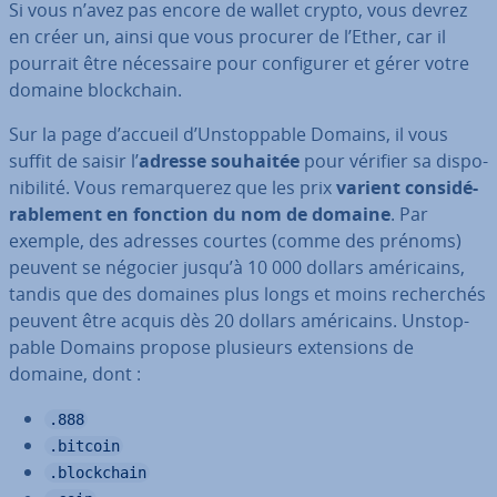
Si vous n’avez pas encore de wallet crypto, vous devrez
en créer un, ainsi que vous procurer de l’Ether, car il
pourrait être né­ces­saire pour con­fi­gu­rer et gérer votre
domaine blo­ck­chain.
Sur la page d’accueil d’Uns­top­pable Domains, il vous
suffit de saisir l’
adresse souhaitée
pour vérifier sa dis­po­
ni­bi­lité. Vous re­mar­que­rez que les prix
varient con­si­dé­
ra­ble­ment en fonction du nom de domaine
. Par
exemple, des adresses courtes (comme des prénoms)
peuvent se négocier jusqu’à 10 000 dollars amé­ri­cains,
tandis que des domaines plus longs et moins re­cher­chés
peuvent être acquis dès 20 dollars amé­ri­cains. Uns­top­
pable Domains propose plusieurs ex­ten­sions de
domaine, dont :
.888
.bitcoin
.blockchain