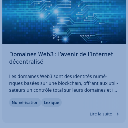
Domaines Web3 : l’avenir de l’Internet
dé­cen­tra­lisé
Les domaines Web3 sont des identités nu­mé­
riques basées sur une blo­ck­chain, offrant aux uti­li­
sa­teurs un contrôle total sur leurs domaines et in­
te­rac­tions dans le Web dé­cen­tra­lisé. Dans cet
Nu­mé­ri­sa­tion
Lexique
article, découvrez en quoi con­sis­tent les domaines
Web3 et quelles sont les ex­ten­sions de…
Lire la suite