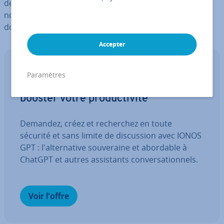
dé­cen­tra­li­sés peuvent être achetés, offrant ainsi de
nouvelles pos­si­bi­li­tés dans la gestion des noms de
domaine.
Accepter
IONOS GPT
Paramètres
Votre assistant IA souverain pour
booster votre pro­duc­ti­vité
Demandez, créez et re­cher­chez en toute
sécurité et sans limite de dis­cus­sion avec IONOS
GPT : l'al­ter­na­tive sou­ve­raine et abordable à
ChatGPT et autres as­sis­tants con­ver­sa­tion­nels.
Voir l'offre