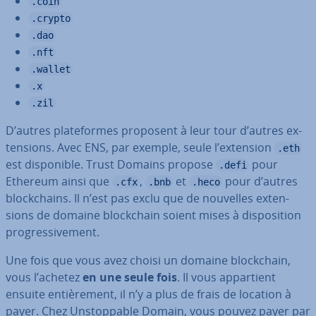
.coin
.crypto
.dao
.nft
.wallet
.x
.zil
D’autres pla­te­formes proposent à leur tour d’autres ex­
ten­sions. Avec ENS, par exemple, seule l’extension
.eth
est dis­po­nible. Trust Domains propose
pour
.defi
Ethereum ainsi que
,
et
pour d’autres
.cfx
.bnb
.heco
blo­ck­chains. Il n’est pas exclu que de nouvelles ex­ten­
sions de domaine blo­ck­chain soient mises à dis­po­si­tion
pro­gres­si­ve­ment.
Une fois que vous avez choisi un domaine blo­ck­chain,
vous l’achetez
en une seule fois
. Il vous ap­par­tient
ensuite en­tiè­re­ment, il n’y a plus de frais de location à
payer. Chez Uns­top­pable Domain, vous pouvez payer par