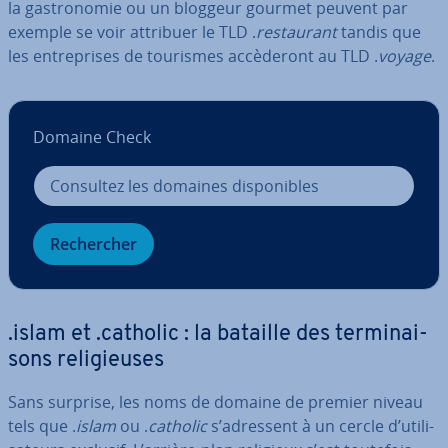
la gas­tro­no­mie ou un bloggeur gourmet peuvent par
exemple se voir attribuer le TLD .
res­tau­rant
tandis que
les en­tre­prises de tourismes ac­cè­de­ront au TLD .
voyage
.
Domaine Check
Re­cher­cher
.islam et .catholic : la bataille des ter­mi­nai­
sons re­li­gieuses
Sans surprise, les noms de domaine de premier niveau
tels que .
islam
ou .
catholic
s’adressent à un cercle d’uti­li­