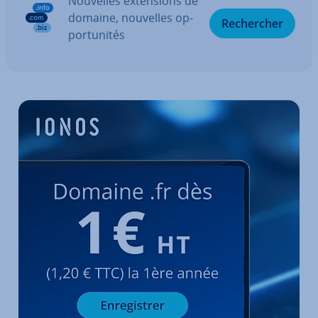
Nouvelles ex­ten­sions de
domaine, nouvelles op­
Re­cher­cher
por­tu­ni­tés