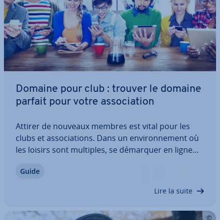
Domaine pour club : trouver le domaine
parfait pour votre as­so­cia­tion
Attirer de nouveaux membres est vital pour les
clubs et as­so­cia­tions. Dans un en­vi­ron­ne­ment où
les loisirs sont multiples, se démarquer en ligne
est crucial. Un domaine club pertinent peut
Guide
renforcer sa vi­si­bi­lité, son identité et son at­trac­ti­
vité. Découvrez dans cet article…
Lire la suite