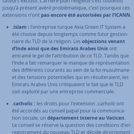
sa­teurs exclusif. L’arrière-plan religieux s’est toutefois
jusqu’à présent avéré pro­blé­ma­tique, c’est pourquoi ces
ex­ten­sions n’ont
pas encore été au­to­ri­sées par l’ICANN
.
.islam :
l’en­tre­prise turque Asia Green IT System a
été choisie depuis longtemps comme futur ges­tion­
naire du TLD de la religion. Les
ob­jec­tions venant
d’Inde ainsi que des Emirats Arabes Unis
ont
entrainé le gel de l’at­tri­bu­tion de ce TLD. Tandis que
l’Inde a fait remarquer le manque de re­pré­sen­ta­tion
des dif­fé­rents courants au sein de la foi musulmane
et des tensions po­ten­tielles qui en ré­sul­te­raient, les
Emirats Arabes Unis cri­ti­quaient le fait que le TLD
soit exploité par une en­tre­prise com­mer­ciale.
.catholic :
les droits pour l’extension
.catholic
ont
été accordés au conseil papal pour la com­mu­ni­ca­
tion sociale, un
dé­par­te­ment interne au Vatican
.
Le conseil se réserve la question des con­di­tions d’en­
re­gis­tre­ment du nouveau TLD et décide di­rec­te­ment