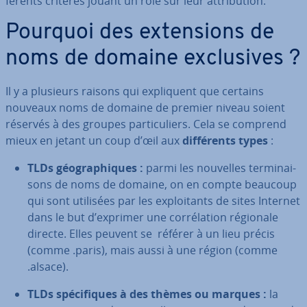
fé­rents critères jouant un rôle sur leur at­tri­bu­tion.
Pourquoi des ex­ten­sions de
noms de domaine ex­clu­sives ?
Il y a plusieurs raisons qui ex­pli­quent que certains
nouveaux noms de domaine de premier niveau soient
réservés à des groupes par­ti­cu­liers. Cela se comprend
mieux en jetant un coup d’œil aux
dif­fé­rents types
:
TLDs géo­gra­phiques :
parmi les nouvelles ter­mi­nai­
sons de noms de domaine, on en compte beaucoup
qui sont utilisées par les ex­ploi­tants de sites Internet
dans le but d’exprimer une cor­ré­la­tion régionale
directe. Elles peuvent se référer à un lieu précis
(comme .paris), mais aussi à une région (comme
.alsace).
TLDs spé­ci­fiques à des thèmes ou marques :
la