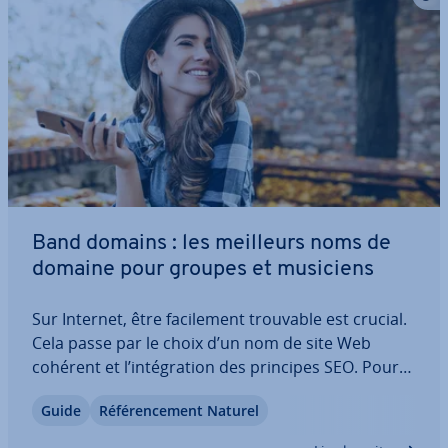
Band domains : les meilleurs noms de
domaine pour groupes et musiciens
Sur Internet, être fa­ci­le­ment trouvable est crucial.
Cela passe par le choix d’un nom de site Web
cohérent et l’in­té­gra­tion des principes SEO. Pour
les musiciens et les groupes, un band domain
Guide
Ré­fé­ren­ce­ment Naturel
adapté joue un rôle central dans la promotion de
leur musique et l’en­ga­ge­ment avec…