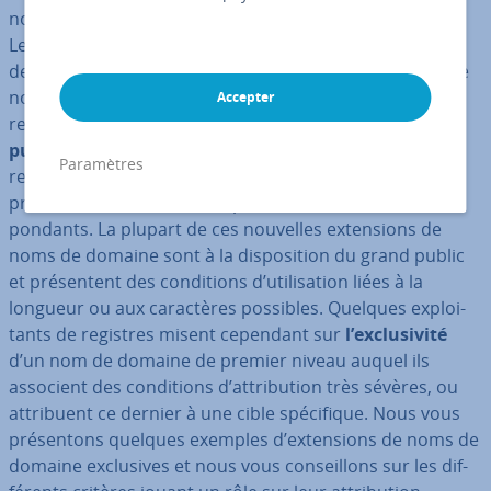
noms de domaine de premier niveau (TLD pour Top-
Level-Domains, appelés également ex­ten­sions de noms
de domaine). Une grande partie de ces ter­mi­nai­sons de
noms de domaine modernes sont dis­po­nibles sur les
Accepter
registres de noms de domaine pour une
uti­li­sa­tion
publique
. Les con­di­tions associées à l’im­ma­tri­cu­la­tion
Paramètres
res­pec­tive de ces nouveaux noms de domaine de
premier niveau sont fixées par les four­nis­seurs cor­res­
pon­dants. La plupart de ces nouvelles ex­ten­sions de
noms de domaine sont à la dis­po­si­tion du grand public
et pré­sen­tent des con­di­tions d’uti­li­sa­tion liées à la
longueur ou aux ca­rac­tères possibles. Quelques ex­ploi­
tants de registres misent cependant sur
l’ex­clu­si­vité
d’un nom de domaine de premier niveau auquel ils
associent des con­di­tions d’at­tri­bu­tion très sévères, ou
at­tri­buent ce dernier à une cible spé­ci­fique. Nous vous
pré­sen­tons quelques exemples d’ex­ten­sions de noms de
domaine ex­clu­sives et nous vous con­seil­lons sur les dif­