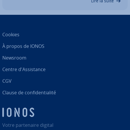
Lire la suite
Cookies
À propos de IONOS
Newsroom
Centre d'As­sis­tance
CGV
Clause de con­fi­den­tia­lité
Votre par­te­naire digital