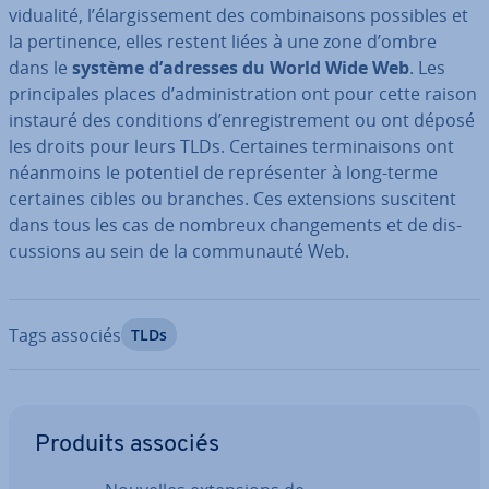
vi­dua­lité, l’élar­gis­se­ment des com­bi­nai­sons possibles et
la per­ti­nence, elles restent liées à une zone d’ombre
dans le
système d’adresses du World Wide Web
. Les
prin­ci­pales places d’ad­mi­nis­tra­tion ont pour cette raison
instauré des con­di­tions d’en­re­gis­tre­ment ou ont déposé
les droits pour leurs TLDs. Certaines ter­mi­nai­sons ont
néanmoins le potentiel de re­pré­sen­ter à long-terme
certaines cibles ou branches. Ces ex­ten­sions suscitent
dans tous les cas de nombreux chan­ge­ments et de dis­
cus­sions au sein de la com­mu­nauté Web.
Tags associés
TLDs
Aller au menu principal
Produits associés