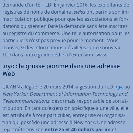
demande d’un tel TLD. En janvier 2016, les ex­ploi­tants de
registres de noms de domaine .
swiss
ont permis son im­
ma­tri­cu­la­tion publique pour que les as­so­cia­tions et fon­
da­tions puissent en faire la demande sans être inscrites
au registre du commerce. Une telle au­to­ri­sa­tion pour les
par­ti­cu­liers n’est pas prévue pour le moment. Vous
trouverez des in­for­ma­tions dé­tail­lées sur ce nouveau
TLD dans notre guide dédié à l’extension .swiss.
.nyc : la grosse pomme dans une adresse
Web
L’ICANN a légué le 20 mars 2014 la gestion du TLD
.nyc
au
New Yorker De­part­ment of In­for­ma­tion Tech­no­logy and
Te­le­com­mu­ni­ca­tions
, désormais res­pon­sable de son at­
tri­bu­tion. En tant qu’extension spé­ci­fique à une ville, elle
est attribuée à tout par­ti­cu­lier, en­tre­prise ou or­ga­ni­sa­
tion qui possède une adresse à New York. Une adresse
.nyc
coûte environ
entre 25 et 40 dollars par an
et