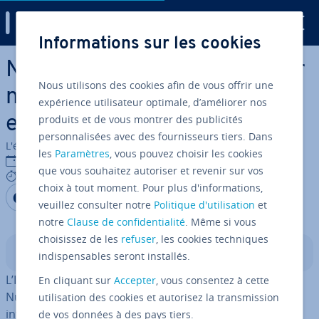
Digital Guide
Informations sur les cookies
Aller au contenu principal
Noms de domaine de premier
Nous utilisons des cookies afin de vous offrir une
niveau exclusifs : dessous et
expérience utilisateur optimale, d’améliorer nos
produits et de vous montrer des publicités
exemples
personnalisées avec des fournisseurs tiers. Dans
L'équipe édi­to­riale IONOS
les
Paramètres
, vous pouvez choisir les cookies
18/11/2016
que vous souhaitez autoriser et revenir sur vos
8 mins
choix à tout moment. Pour plus d'informations,
Partager sur Facebook
Partager sur Twitter
Partager sur LinkedIn
veuillez consulter notre
Politique d'utilisation
et
notre
Clause de confidentialité
. Même si vous
choisissez de les
refuser
, les cookies techniques
Sommaire
indispensables seront installés.
L’ICANN (Internet Cor­po­ra­tion for Assigned Names and
En cliquant sur
Accepter
, vous consentez à cette
Numbers), autorité de ré­gu­la­tion de l’Internet, a
utilisation des cookies et autorisez la transmission
introduit le 23 octobre 2013 plus de 1 000 nouveaux
de vos données à des pays tiers.