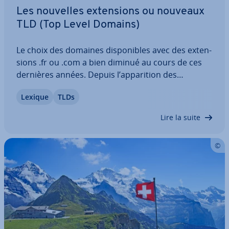
Les nouvelles ex­ten­sions ou nouveaux
TLD (Top Level Domains)
Le choix des domaines dis­po­nibles avec des ex­ten­
sions .fr ou .com a bien diminué au cours de ces
dernières années. Depuis l’ap­pa­ri­tion des
nouveaux domaines de premier niveau (Top Level
Lexique
TLDs
Domains), ce problème est résolu. Ces derniers
per­met­tent désormais d’éviter les adresses…
Lire la suite