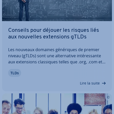
Conseils pour déjouer les risques liés
aux nouvelles ex­ten­sions gTLDs
Les nouveaux domaines gé­né­riques de premier
niveau (gTLDs) sont une al­ter­na­tive in­té­res­sante
aux ex­ten­sions clas­siques telles que .org, .com et à
celles ca­rac­té­ri­sant les pays tels que .fr et .ca. Mais
TLDs
restez vigilant, car l’uti­li­sa­tion des nouvelles ex­ten­
sions gTLDs comporte des…
Lire la suite