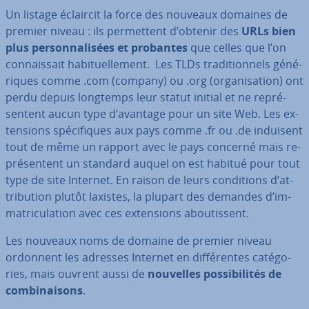
Un listage éclaircit la force des nouveaux domaines de
premier niveau : ils per­met­tent d’obtenir des
URLs bien
plus per­son­na­li­sées et probantes
que celles que l’on
con­nais­sait ha­bi­tuel­le­ment. Les TLDs tra­di­tion­nels gé­né­
riques comme .com (company) ou .org (or­ga­ni­sa­tion) ont
perdu depuis longtemps leur statut initial et ne re­pré­
sen­tent aucun type d’avantage pour un site Web. Les ex­
ten­sions spé­ci­fiques aux pays comme .fr ou .de induisent
tout de même un rapport avec le pays concerné mais re­
pré­sen­tent un standard auquel on est habitué pour tout
type de site Internet. En raison de leurs con­di­tions d’at­
tri­bu­tion plutôt laxistes, la plupart des demandes d’im­
ma­tri­cu­la­tion avec ces ex­ten­sions abou­tis­sent.
Les nouveaux noms de domaine de premier niveau
ordonnent les adresses Internet en dif­fé­rentes ca­té­go­
ries, mais ouvrent aussi de
nouvelles pos­si­bi­li­tés de
com­bi­nai­sons
.