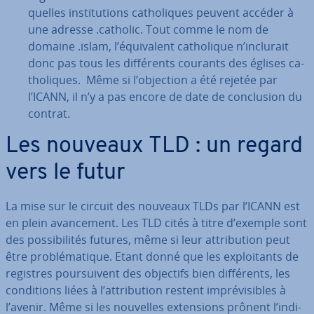
quelles ins­ti­tu­tions ca­tho­liques peuvent accéder à
une adresse .catholic. Tout comme le nom de
domaine .islam, l’équi­valent ca­tho­lique n’inclurait
donc pas tous les dif­fé­rents courants des églises ca­
tho­liques. Même si l’objection a été rejetée par
l’ICANN, il n’y a pas encore de date de con­clu­sion du
contrat.
Les nouveaux TLD : un regard
vers le futur
La mise sur le circuit des nouveaux TLDs par l’ICANN est
en plein avan­ce­ment. Les TLD cités à titre d’exemple sont
des pos­si­bi­li­tés futures, même si leur at­tri­bu­tion peut
être pro­blé­ma­tique. Etant donné que les ex­ploi­tants de
registres pour­sui­vent des objectifs bien dif­fé­rents, les
con­di­tions liées à l’at­tri­bu­tion restent im­pré­vi­sibles à
l’avenir. Même si les nouvelles ex­ten­sions prônent l’in­di­