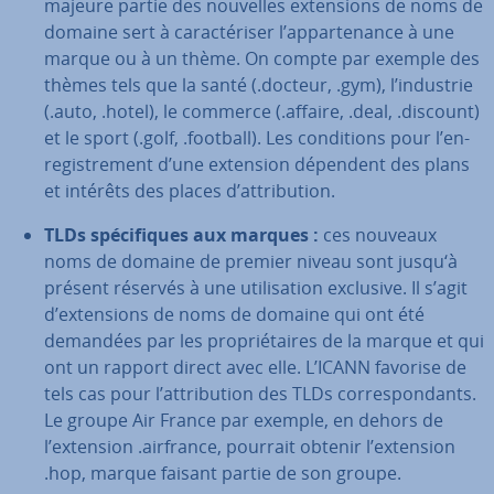
majeure partie des nouvelles ex­ten­sions de noms de
domaine sert à ca­rac­té­ri­ser l’ap­par­te­nance à une
marque ou à un thème. On compte par exemple des
thèmes tels que la santé (.docteur, .gym), l’industrie
(.auto, .hotel), le commerce (.affaire, .deal, .discount)
et le sport (.golf, .football). Les con­di­tions pour l’en­
re­gis­tre­ment d’une extension dépendent des plans
et intérêts des places d’at­tri­bu­tion.
TLDs spé­ci­fiques aux marques :
ces nouveaux
noms de domaine de premier niveau sont jusqu‘à
présent réservés à une uti­li­sa­tion exclusive. Il s’agit
d’ex­ten­sions de noms de domaine qui ont été
demandées par les pro­prié­taires de la marque et qui
ont un rapport direct avec elle. L’ICANN favorise de
tels cas pour l’at­tri­bu­tion des TLDs cor­res­pon­dants.
Le groupe Air France par exemple, en dehors de
l’extension .airfrance, pourrait obtenir l’extension
.hop, marque faisant partie de son groupe.