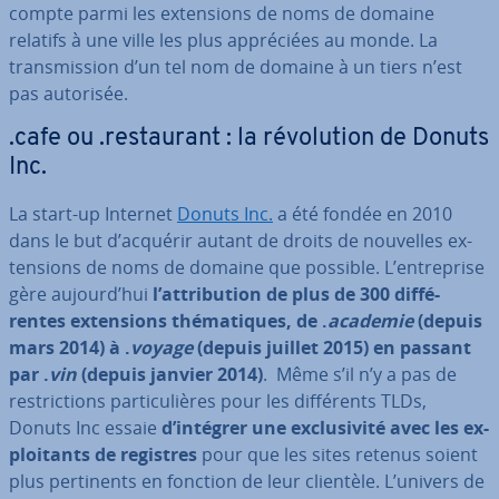
compte parmi les ex­ten­sions de noms de domaine
relatifs à une ville les plus ap­pré­ciées au monde. La
trans­mis­sion d’un tel nom de domaine à un tiers n’est
pas autorisée.
.cafe ou .res­tau­rant : la ré­vo­lu­tion de Donuts
Inc.
La start-up Internet
Donuts Inc.
a été fondée en 2010
dans le but d’acquérir autant de droits de nouvelles ex­
ten­sions de noms de domaine que possible. L’en­tre­prise
gère aujourd’hui
l’at­tri­bu­tion de plus de 300 dif­fé­
rentes ex­ten­sions thé­ma­tiques, de .
academie
(depuis
mars 2014) à .
voyage
(depuis juillet 2015) en passant
par .
vin
(depuis janvier 2014)
. Même s’il n’y a pas de
res­tric­tions par­ti­cu­lières pour les dif­fé­rents TLDs,
Donuts Inc essaie
d’intégrer une ex­clu­si­vité avec les ex­
ploi­tants de registres
pour que les sites retenus soient
plus per­ti­nents en fonction de leur clientèle. L’univers de