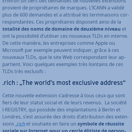
Environ un tiers des demandes de nouvelles ex­ten­sions
provient de pro­prié­taires de marques. L’ICANN a validé
plus de 600 demandes et a attribué les ter­mi­nai­sons cor­
res­pon­dantes. Ces pro­prié­taires disposent ainsi de la
totalité des noms de domaine de deuxième niveau
et
ont la pos­si­bi­lité d’utiliser ces nouveaux TLDs en interne.
De cette manière, les en­tre­prises comme Apple ou
Microsoft par exemple peuvent indiquer, grâce à ces
nouveaux TLDs, que le site Web cor­res­pon­dant leur ap­
par­tient. Voici quelques exemples très lointains de ces
TLDs très exclusifs :
.rich : „The world’s most exclusive address“
Cette nouvelle extension s’adresse à tous ceux qui sont
fiers de leur statut social et de leurs revenus. La société
I-REGISTRY, qui possède des im­plan­ta­tions à Berlin et
Londres, s’est assurée des droits d’at­tri­bu­tion des ex­ten­
sions
.rich
et souhaite en faire un
symbole de réussite
sociale sur Internet pour un cercle élitiste de per­son­