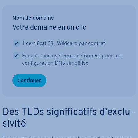
Nom de domaine
Votre domaine en un clic
1 cer­ti­fi­cat SSL Wildcard par contrat
Fonction incluse Domain Connect pour une
con­fi­gu­ra­tion DNS sim­pli­fiée
Continuer
Des TLDs sig­ni­fi­ca­tifs d’ex­clu­
si­vité