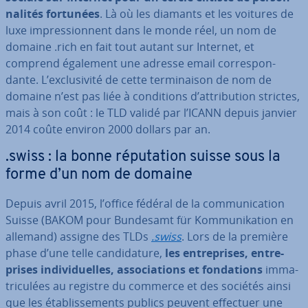
na­li­tés fortunées
. Là où les diamants et les voitures de
luxe im­pres­sion­nent dans le monde réel, un nom de
domaine .rich en fait tout autant sur Internet, et
comprend également une adresse email cor­res­pon­
dante. L’ex­clu­si­vité de cette ter­mi­nai­son de nom de
domaine n’est pas liée à con­di­tions d’at­tri­bu­tion strictes,
mais à son coût : le TLD validé par l’ICANN depuis janvier
2014 coûte environ 2000 dollars par an.
.swiss : la bonne ré­pu­ta­tion suisse sous la
forme d’un nom de domaine
Depuis avril 2015, l’office fédéral de la com­mu­ni­ca­tion
Suisse (BAKOM pour Bundesamt für Kom­mu­ni­ka­tion en
allemand) assigne des TLDs
.swiss
. Lors de la première
phase d’une telle can­di­da­ture,
les en­tre­prises, en­tre­
prises in­di­vi­duelles, as­so­cia­tions et fon­da­tions
im­ma­
tri­cu­lées au registre du commerce et des sociétés ainsi
que les éta­blis­se­ments publics peuvent effectuer une