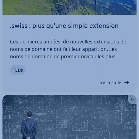
.swiss : plus qu’une simple extension
Ces dernières années, de nouvelles ex­ten­sions de
noms de domaine ont fait leur ap­pa­ri­tion. Les
noms de domaine de premier niveau les plus
parlants tels que .cafe, .reisen ou .zuerich ne
TLDs
doivent pas seulement apporter du chan­ge­ment
de un degré d’in­di­vi­dua­lité dans le carnet…
Lire la suite