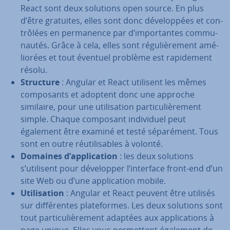
React sont deux solutions open source. En plus
d’être gratuites, elles sont donc dé­ve­lop­pées et con­
trô­lées en per­ma­nence par d’im­por­tantes com­mu­
nau­tés. Grâce à cela, elles sont ré­gu­liè­re­ment amé­
lio­rées et tout éventuel problème est ra­pi­de­ment
résolu.
Structure
: Angular et React utilisent les mêmes
com­po­sants et adoptent donc une approche
similaire, pour une uti­li­sa­tion par­ti­cu­liè­re­ment
simple. Chaque composant in­di­vi­duel peut
également être examiné et testé sé­pa­ré­ment. Tous
sont en outre réu­ti­li­sables à volonté.
Domaines d’ap­pli­ca­tion
: les deux solutions
s’utilisent pour dé­ve­lop­per l’interface front-end d’un
site Web ou d’une ap­pli­ca­tion mobile.
Uti­li­sa­tion
: Angular et React peuvent être utilisés
sur dif­fé­rentes pla­te­formes. Les deux solutions sont
tout par­ti­cu­liè­re­ment adaptées aux ap­pli­ca­tions à