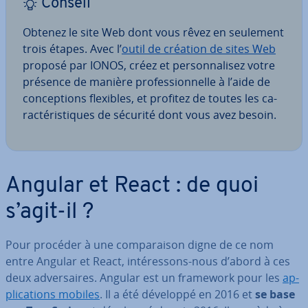
Conseil
Obtenez le site Web dont vous rêvez en seulement
trois étapes. Avec l’
outil de création de sites Web
proposé par IONOS, créez et per­son­na­li­sez votre
présence de manière pro­fes­sion­nelle à l’aide de
con­cep­tions flexibles, et profitez de toutes les ca­
rac­té­ris­tiques de sécurité dont vous avez besoin.
Angular et React : de quoi
s’agit-il ?
Pour procéder à une com­pa­rai­son digne de ce nom
entre Angular et React, in­té­res­sons-nous d’abord à ces
deux ad­ver­saires. Angular est un framework pour les
ap­
pli­ca­tions mobiles
. Il a été développé en 2016 et
se base