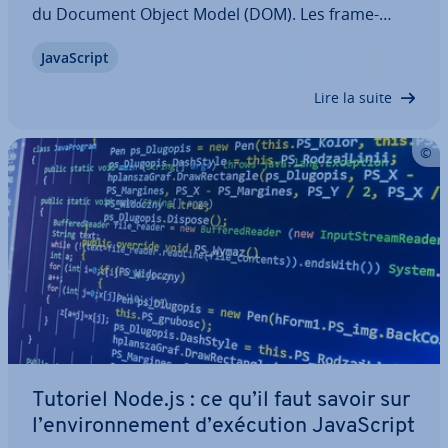
du Document Object Model (DOM). Les fra­me­
works et les bi­blio­thèques Ja­vaS­cript per­met­tent
Ja­vaS­cript
une prise en main facilitée et un large spectre de
fonc­tion­na­li­tés pratiques et visant à…
Lire la suite
Tutoriel Node.js : ce qu’il faut savoir sur
l’en­vi­ron­ne­ment d’exécution Ja­vaS­cript