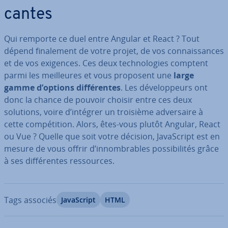
cantes
Qui remporte ce duel entre Angular et React ? Tout
dépend fi­na­le­ment de votre projet, de vos con­nais­sances
et de vos exigences. Ces deux tech­no­lo­gies comptent
parmi les meil­leures et vous proposent une
large
gamme d’options dif­fé­rentes
. Les dé­ve­lop­peurs ont
donc la chance de pouvoir choisir entre ces deux
solutions, voire d’intégrer un troisième ad­ver­saire à
cette com­pé­ti­tion. Alors, êtes-vous plutôt Angular, React
ou Vue ? Quelle que soit votre décision, Ja­vaS­cript est en
mesure de vous offrir d’in­nom­brables pos­si­bi­li­tés grâce
à ses dif­fé­rentes res­sources.
Tags associés
Ja­vaS­cript
HTML