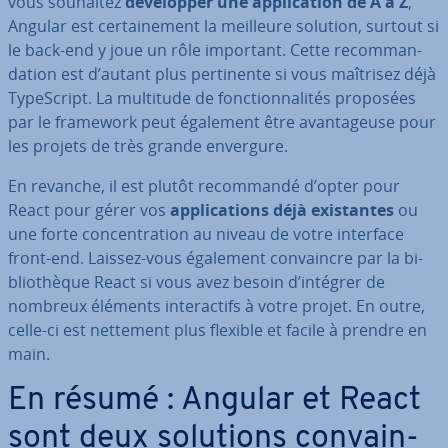
vous souhaitez
dé­ve­lop­per une ap­pli­ca­tion de A à Z
,
Angular est cer­tai­ne­ment la meilleure solution, surtout si
le back-end y joue un rôle important. Cette re­com­man­
da­tion est d’autant plus per­ti­nente si vous maîtrisez déjà
Ty­peS­cript. La multitude de fonc­tion­na­li­tés proposées
par le framework peut également être avan­ta­geuse pour
les projets de très grande envergure.
En revanche, il est plutôt re­com­mandé d’opter pour
React pour gérer vos
ap­pli­ca­tions déjà exis­tantes
ou
une forte con­cen­tra­tion au niveau de votre interface
front-end. Laissez-vous également con­vaincre par la bi­
blio­thèque React si vous avez besoin d’intégrer de
nombreux éléments in­te­rac­tifs à votre projet. En outre,
celle-ci est nettement plus flexible et facile à prendre en
main.
En résumé : Angular et React
sont deux solutions con­vain­