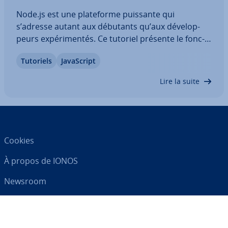
Node.js est une pla­te­forme puissante qui
s’adresse autant aux débutants qu’aux dé­ve­lop­
peurs ex­pé­ri­men­tés. Ce tutoriel présente le fonc­
tion­ne­ment de l’en­vi­ron­ne­ment d’exécution, l’ins­
Tutoriels
Ja­vaS­cript
tal­la­tion de Node.js, la création d’exemples « Hello
World », ainsi que l’usage de npm, des…
Lire la suite
Cookies
À propos de IONOS
Newsroom
Centre d'As­sis­tance
CGV