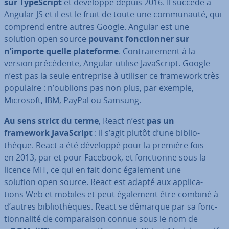
sur Ty­peS­cript
et développé depuis 2016. Il succède à
Angular JS et il est le fruit de toute une com­mu­nauté, qui
comprend entre autres Google. Angular est une
solution open source
pouvant fonc­tion­ner sur
n’importe quelle pla­te­forme
. Con­trai­re­ment à la
version pré­cé­dente, Angular utilise Ja­vaS­cript. Google
n’est pas la seule en­tre­prise à utiliser ce framework très
populaire : n’oublions pas non plus, par exemple,
Microsoft, IBM, PayPal ou Samsung.
Au sens strict du terme
, React n’est
pas un
framework Ja­vaS­cript
: il s’agit plutôt d’une bi­blio­
thèque. React a été développé pour la première fois
en 2013, par et pour Facebook, et fonc­tionne sous la
licence MIT, ce qui en fait donc également une
solution open source. React est adapté aux ap­pli­ca­
tions Web et mobiles et peut également être combiné à
d’autres bi­blio­thèques. React se démarque par sa fonc­
tion­na­lité de com­pa­rai­son connue sous le nom de