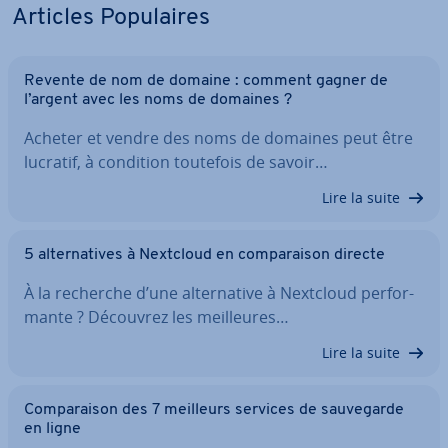
Articles Po­pu­laires
Revente de nom de domaine : comment gagner de
l’argent avec les noms de domaines ?
Acheter et vendre des noms de domaines peut être
lucratif, à condition toutefois de savoir…
Lire la suite
5 al­ter­na­tives à Nextcloud en com­pa­rai­son directe
À la recherche d’une al­ter­na­tive à Nextcloud per­for­
mante ? Découvrez les meil­leures…
Lire la suite
Com­pa­rai­son des 7 meilleurs services de sau­ve­garde
en ligne