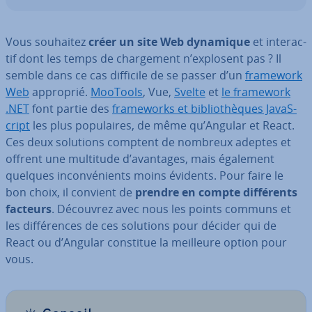
Vous souhaitez
créer un site Web dynamique
et in­te­rac­
tif dont les temps de char­ge­ment n’explosent pas ? Il
semble dans ce cas difficile de se passer d’un
framework
Web
approprié.
MooTools
, Vue,
Svelte
et
le framework
.NET
font partie des
fra­me­works et bi­blio­thèques Ja­vaS­
cript
les plus po­pu­laires, de même qu’Angular et React.
Ces deux solutions comptent de nombreux adeptes et
offrent une multitude d’avantages, mais également
quelques in­con­vé­nients moins évidents. Pour faire le
bon choix, il convient de
prendre en compte dif­fé­rents
facteurs
. Découvrez avec nous les points communs et
les dif­fé­rences de ces solutions pour décider qui de
React ou d’Angular constitue la meilleure option pour
vous.