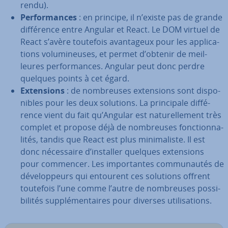
rendu).
Per­for­mances
: en principe, il n’existe pas de grande
dif­fé­rence entre Angular et React. Le DOM virtuel de
React s’avère toutefois avan­ta­geux pour les ap­pli­ca­
tions vo­lu­mi­neuses, et permet d’obtenir de meil­
leures per­for­mances. Angular peut donc perdre
quelques points à cet égard.
Ex­ten­sions
: de nom­breuses ex­ten­sions sont dis­po­
nibles pour les deux solutions. La prin­ci­pale dif­fé­
rence vient du fait qu’Angular est na­tu­rel­le­ment très
complet et propose déjà de nom­breuses fonc­tion­na­
li­tés, tandis que React est plus mi­ni­ma­liste. Il est
donc né­ces­saire d’installer quelques ex­ten­sions
pour commencer. Les im­por­tantes com­mu­nau­tés de
dé­ve­lop­peurs qui entourent ces solutions offrent
toutefois l’une comme l’autre de nom­breuses pos­si­
bi­li­tés sup­plé­men­taires pour diverses uti­li­sa­tions.