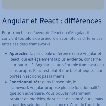
Angular et React : dif­fé­rences
Pour trancher en faveur de React ou d’Angular, il
convient toutefois de prendre en compte les dif­fé­rences
entre ces deux fra­me­works.
Approche
: la prin­ci­pale dif­fé­rence entre Angular et
React, qui est également la plus évidente, concerne
leur nature. Si Angular est un véritable framework au
sens propre, React est plutôt une bi­blio­thèque. Leur
portée n’est donc pas la même.
Fonc­tion­na­li­tés
: dans l’ensemble, le
framework Angular propose plus de fonc­tion­na­li­tés
que son ad­ver­saire. Vous pouvez notamment
profiter de modèles, de vues et de con­trô­leurs, mais
aussi des solutions d’as­sis­tance d’Ajax, de l’outil de