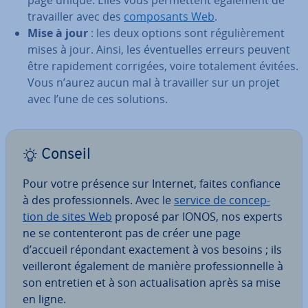
page unique. Elles vous per­met­tent également de
tra­vail­ler avec des
com­po­sants Web
.
Mise à jour
: les deux options sont ré­gu­liè­re­ment
mises à jour. Ainsi, les éven­tuelles erreurs peuvent
être ra­pi­de­ment corrigées, voire to­ta­le­ment évitées.
Vous n’aurez aucun mal à tra­vail­ler sur un projet
avec l’une de ces solutions.
Conseil
Pour votre présence sur Internet, faites confiance
à des pro­fes­sion­nels. Avec le
service de con­cep­
tion de sites Web
proposé par IONOS, nos experts
ne se con­ten­te­ront pas de créer une page
d’accueil répondant exac­te­ment à vos besoins ; ils
veil­le­ront également de manière pro­fes­sion­nelle à
son entretien et à son ac­tua­li­sa­tion après sa mise
en ligne.