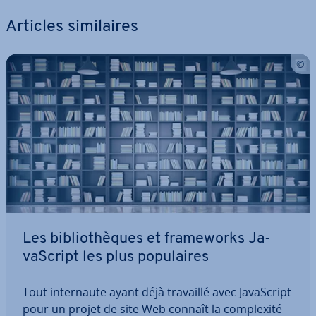
Articles si­mi­laires
Les bi­blio­thèques et fra­me­works Ja­
vaS­cript les plus po­pu­laires
Tout in­ter­naute ayant déjà travaillé avec Ja­vaS­cript
pour un projet de site Web connaît la com­plexité