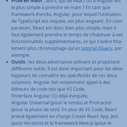
Prise en main
: alors, qui de React ou d’Angular est
le plus simple à prendre en main ? En tant que
framework étendu, Angular, pour lequel l’uti­li­sa­tion
de Ty­peS­cript est requise, est plus exigeant. En com­
pa­rai­son, React est donc bien plus simple, mais il
faut également prendre le temps de s’habituer à ses
fonc­tion­na­li­tés sup­plé­men­taires, ce qui s’avère fi­na­
le­ment plus chro­no­phage qu’un
tutoriel jQuery
, par
exemple.
Outils
: les deux ad­ver­saires utilisent et proposent
dif­fé­rents outils. Il est donc important pour les dé­ve­
lop­peurs de connaître les spé­ci­fi­ci­tés de ces deux
solutions. Angular fait notamment appel à des
éditeurs de code tels que VS Code,
l’interface Angular CLI déjà évoquée,
Angular Universal (pour le rendu) et Pro­trac­tor
(pour la phase de test). En plus de VS Code, React
prend également en charge Create React App, Jest
(pour les tests) et le framework Next.js (pour le