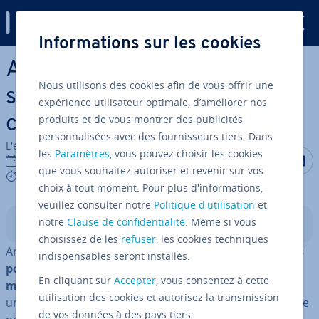
Digital Guide
Informations sur les cookies
Aller au contenu principal
Angular et React : com­pa­rai­
Nous utilisons des cookies afin de vous offrir une
son des fra­me­works Ja­vaS­
expérience utilisateur optimale, d’améliorer nos
produits et de vous montrer des publicités
cript
personnalisées avec des fournisseurs tiers. Dans
L'équipe édi­to­riale IONOS
les
Paramètres
, vous pouvez choisir les cookies
Partager s
Partag
P
22/06/2022
que vous souhaitez autoriser et revenir sur vos
9 mins
choix à tout moment. Pour plus d'informations,
veuillez consulter notre
Politique d'utilisation
et
notre
Clause de confidentialité
. Même si vous
Sommaire
choisissez de les
refuser
, les cookies techniques
Angular et React comptent parmi les
solutions les plus
indispensables seront installés.
po­pu­laires pour les sites Web et les ap­pli­ca­tions
En cliquant sur
Accepter
, vous consentez à cette
mobiles
. Angular est un framework complet proposant
utilisation des cookies et autorisez la transmission
un grand nombre de fonc­tion­na­li­tés, avec une approche
de vos données à des pays tiers.