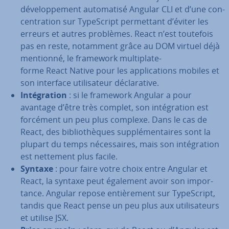
dé­ve­lop­pe­ment au­to­ma­tisé Angular CLI et d’une con­
cen­tra­tion sur Ty­peS­cript per­met­tant d’éviter les
erreurs et autres problèmes. React n’est toutefois
pas en reste, notamment grâce au DOM virtuel déjà
mentionné, le framework mul­ti­pla­te­
forme React Native pour les ap­pli­ca­tions mobiles et
son interface uti­li­sa­teur dé­cla­ra­tive.
In­té­gra­tion
: si le framework Angular a pour
avantage d’être très complet, son in­té­gra­tion est
forcément un peu plus complexe. Dans le cas de
React, des bi­blio­thèques sup­plé­men­taires sont la
plupart du temps né­ces­saires, mais son in­té­gra­tion
est nettement plus facile.
Syntaxe
: pour faire votre choix entre Angular et
React, la syntaxe peut également avoir son im­por­
tance. Angular repose en­tiè­re­ment sur Ty­peS­cript,
tandis que React pense un peu plus aux uti­li­sa­teurs
et utilise JSX.