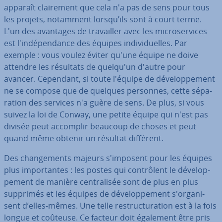
apparaît clai­re­ment que cela n'a pas de sens pour tous
les projets, notamment lorsqu’ils sont à court terme.
L'un des avantages de tra­vail­ler avec les mi­cro­ser­vices
est l'in­dé­pen­dance des équipes in­di­vi­duelles. Par
exemple : vous voulez éviter qu'une équipe ne doive
attendre les résultats de quelqu'un d'autre pour
avancer. Cependant, si toute l'équipe de dé­ve­lop­pe­ment
ne se compose que de quelques personnes, cette sé­pa­
ra­tion des services n'a guère de sens. De plus, si vous
suivez la loi de Conway, une petite équipe qui n'est pas
divisée peut accomplir beaucoup de choses et peut
quand même obtenir un résultat différent.
Des chan­ge­ments majeurs s'im­po­sent pour les équipes
plus im­por­tantes : les postes qui con­trô­lent le dé­ve­lop­
pe­ment de manière cen­tra­li­sée sont de plus en plus
supprimés et les équipes de dé­ve­lop­pe­ment s'or­ga­ni­
sent d’elles-mêmes. Une telle res­truc­tu­ra­tion est à la fois
longue et coûteuse. Ce facteur doit également être pris