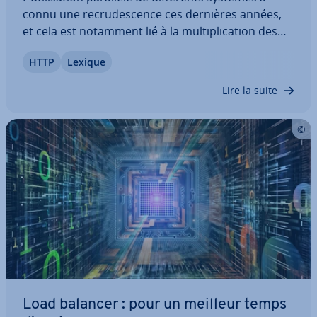
connu une re­cru­des­cence ces dernières années,
et cela est notamment lié à la mul­ti­pli­ca­tion des
appareils mobiles. Pour réagir à cette tendance,
HTTP
Lexique
de nombreux services Web ont été dé­ve­lop­pés,
qui per­met­tent l’in­te­ro­pé­ra­bi­lité des…
Lire la suite
Load balancer : pour un meilleur temps