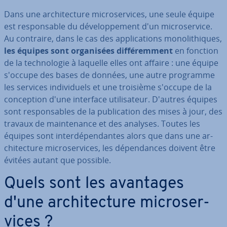
Dans une ar­chi­tec­ture mi­cro­ser­vices, une seule équipe
est res­pon­sable du dé­ve­lop­pe­ment d'un mi­cro­ser­vice.
Au contraire, dans le cas des ap­pli­ca­tions mo­no­li­thiques,
les équipes sont or­ga­ni­sées dif­fé­rem­ment
en fonction
de la tech­no­lo­gie à laquelle elles ont affaire : une équipe
s'occupe des bases de données, une autre programme
les services in­di­vi­duels et une troisième s'occupe de la
con­cep­tion d'une interface uti­li­sa­teur. D'autres équipes
sont res­pon­sables de la pu­bli­ca­tion des mises à jour, des
travaux de main­te­nance et des analyses. Toutes les
équipes sont in­ter­dé­pen­dantes alors que dans une ar­
chi­tec­ture mi­cro­ser­vices, les dé­pen­dances doivent être
évitées autant que possible.
Quels sont les avantages
d'une ar­chi­tec­ture mi­cro­ser­
vices ?