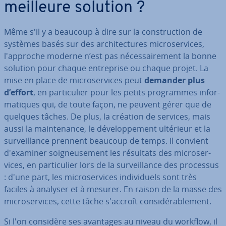
meilleure solution ?
Même s'il y a beaucoup à dire sur la cons­truc­tion de
systèmes basés sur des ar­chi­tec­tures mi­cro­ser­vices,
l'ap­proche moderne n’est pas né­ces­sai­re­ment la bonne
solution pour chaque en­tre­prise ou chaque projet. La
mise en place de mi­cro­ser­vices peut
demander plus
d’effort
, en par­ti­cu­lier pour les petits pro­grammes in­for­
ma­tiques qui, de toute façon, ne peuvent gérer que de
quelques tâches. De plus, la création de services, mais
aussi la main­te­nance, le dé­ve­lop­pe­ment ultérieur et la
sur­veil­lance prennent beaucoup de temps. Il convient
d'exa­mi­ner soig­neu­se­ment les résultats des mi­cro­ser­
vices, en par­ti­cu­lier lors de la sur­veil­lance des processus
: d'une part, les mi­cro­ser­vices in­di­vi­duels sont très
faciles à analyser et à mesurer. En raison de la masse des
mi­cro­ser­vices, cette tâche s'accroît con­si­dé­ra­ble­ment.
Si l'on considère ses avantages au niveau du workflow, il