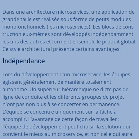
Dans une ar­chi­tec­ture mi­cro­ser­vices, une ap­pli­ca­tion de
grande taille est réalisée sous forme de petits modules
mo­no­fonc­tion­nels (les mi­cro­ser­vices). Les blocs de cons­
truc­tion eux-mêmes sont dé­ve­lop­pés in­dé­pen­dam­ment
les uns des autres et forment ensemble le produit global.
Ce style ar­chi­tec­tu­ral présente certains avantages.
In­dé­pen­dance
Lors du dé­ve­lop­pe­ment d'un mi­cro­ser­vice, les équipes
agissent gé­né­ra­le­ment de manière to­ta­le­ment
autonome. Un supérieur hié­rar­chique ne dicte pas de
ligne de conduite et les dif­fé­rents groupes de projet
n'ont pas non plus à se concerter en per­ma­nence.
L'équipe se concentre uni­que­ment sur la tâche à
accomplir. L'avan­tage de cette façon de tra­vail­ler :
l'équipe de dé­ve­lop­pe­ment peut choisir la solution qui
convient le mieux au mi­cro­ser­vice, et non celle qui aura