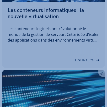
Les con­te­neurs in­for­ma­tiques : la
nouvelle vir­tua­li­sa­tion
Les con­te­neurs logiciels ont ré­vo­lu­tionné le
monde de la gestion de serveur. Cette idée d’isoler
des ap­pli­ca­tions dans des en­vi­ron­ne­ments virtuels
n’est pas nouvelle. Les pla­te­formes telles que
Docker mettent à la dis­po­si­tion de leurs uti­li­sa­
teurs un vaste panel de…
Lire la suite