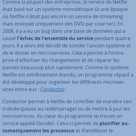
Comme la plupart des en­tre­prises, le service de Netflix
était basé sur un système mo­no­li­thique (à une époque
où Netflix n'était pas encore un service de streaming
mais envoyait uni­que­ment des DVD par courrier). En
2008, il y a eu un bug dans une base de données qui a
causé
l'échec de l'en­semble du service
pendant quatre
jours. Il a alors été décidé de scinder l'ancien système et
de le diviser en mi­cro­ser­vices. Cela a permis à l'en­tre­
prise d'ef­fec­tuer les chan­ge­ments et de réparer les
pannes beaucoup plus ra­pi­de­ment. Comme le système
Netflix est ex­trê­me­ment étendu, un programme séparé a
été développé pour organiser les dif­fé­rents mi­cro­ser­
vices entre eux :
Conductor
.
Conductor permet à Netflix de contrôler de manière cen­
tra­li­sée (pause ou re­dé­mar­rage) ou de mettre à jour les
mi­cro­ser­vices. Au cœur du programme se trouve un
service appelé Decider. Celui-ci permet de
planifier au­
to­ma­ti­que­ment les processus
et d’améliorer le