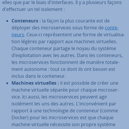
elles que par le biais d'in­ter­faces. Il y a plusieurs façons
d'ef­fec­tuer un tel isolement :
Con­te­neurs :
la façon la plus courante est de
déployer des mi­cro­ser­vices sous forme de
con­te­
neurs
. Ceux-ci re­pré­sen­tent une forme de vir­tua­li­sa­
tion légères par rapport aux machines vir­tuelles.
Chaque conteneur partage le noyau du système
d’ex­ploi­ta­tion avec les autres. Dans les con­te­neurs,
les mi­cro­ser­vices fonc­tion­nent de manière to­ta­le­
ment autonome : tout ce dont ils ont besoin est
inclus dans le conteneur.
Machines vir­tuelles :
il est possible de créer une
machine virtuelle séparée pour chaque mi­cro­ser­
vice. Ici aussi, les mi­cro­ser­vices peuvent agir
isolément les uns des autres. L'in­con­vé­nient par
rapport à une tech­no­lo­gie de conteneur (comme
Docker) pour les mi­cro­ser­vices est que chaque
machine virtuelle nécessite son propre système