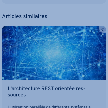
Articles si­mi­laires
L’ar­chi­tec­ture REST orientée res­
sources
L’uti­li­sa­tion parallèle de dif­fé­rents systèmes a