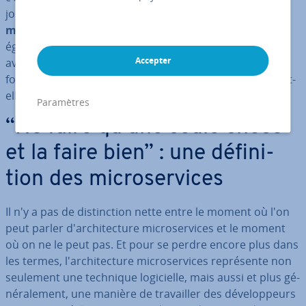
joue non seulement un grand rôle dans le
dé­ve­lop­pe­
ment d'une ap­pli­ca­tion in­for­ma­tique
, mais s’inscrit
également dans une démarche agile. Quels sont les
Accepter
avantages de l'ar­chi­tec­ture mi­cro­ser­vices, comment
fonc­tionne-t-elle et dans quels cas cette tech­no­lo­gie est-
elle déjà utilisée ?
Paramètres
“Ne faire qu’une seule chose
et la faire bien” : une dé­fi­ni­
tion des mi­cro­ser­vices
Il n'y a pas de dis­tinc­tion nette entre le moment où l'on
peut parler d'ar­chi­tec­ture mi­cro­ser­vices et le moment
où on ne le peut pas. Et pour se perdre encore plus dans
les termes, l'ar­chi­tec­ture mi­cro­ser­vices re­pré­sente non
seulement une technique lo­gi­cielle, mais aussi et plus gé­
né­ra­le­ment, une manière de tra­vail­ler des dé­ve­lop­peurs