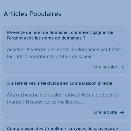
Articles Po­pu­laires
Revente de nom de domaine : comment gagner de
l’argent avec les noms de domaines ?
Acheter et vendre des noms de domaines peut être
lucratif, à condition toutefois de savoir…
Lire la suite
5 al­ter­na­tives à Nextcloud en com­pa­rai­son directe
À la recherche d’une al­ter­na­tive à Nextcloud per­for­
mante ? Découvrez les meil­leures…
Lire la suite
Com­pa­rai­son des 7 meilleurs services de sau­ve­garde