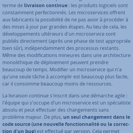
terme de
livraison continue
: les produits logiciels sont
cons­tam­ment per­fec­tion­nés. Les mi­cro­ser­vices offrent
aux fa­bri­cants la pos­si­bi­lité de ne pas avoir à procéder à
des mises à jour par grandes étapes. Au lieu de cela, les
dé­ve­lop­pe­ments ul­té­rieurs d'un mi­cro­ser­vice sont
publiés di­rec­te­ment (après une phase de test ap­pro­priée
bien sûr), in­dé­pen­dam­ment des processus restants.
Même des mo­di­fi­ca­tions mineures dans une ar­chi­tec­ture
mo­no­li­thique de dé­ploie­ment peuvent prendre
beaucoup de temps. Modifier un mi­cro­ser­vice qui n'a
qu'une seule tâche à accomplir est beaucoup plus facile,
car il consomme beaucoup moins de res­sources.
La livraison continue s'inscrit dans une démarche agile :
l'équipe qui s'occupe d'un mi­cro­ser­vice est un spé­cia­liste
absolu et peut effectuer des chan­ge­ments sans
problème majeur. De plus,
un seul chan­ge­ment dans le
code source (une nouvelle fonc­tion­na­lité ou la cor­rec­
tion d'un bug)
est effectué par version. Cela permet