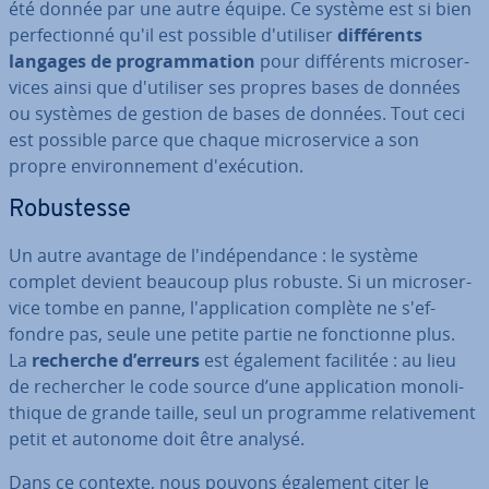
été donnée par une autre équipe. Ce système est si bien
per­fec­tionné qu'il est possible d'uti­li­ser
dif­fé­rents
langages de pro­gram­ma­tion
pour dif­fé­rents mi­cro­ser­
vices ainsi que d'uti­li­ser ses propres bases de données
ou systèmes de gestion de bases de données. Tout ceci
est possible parce que chaque mi­cro­ser­vice a son
propre en­vi­ron­ne­ment d'exé­cu­tion.
Ro­bus­tesse
Un autre avantage de l'in­dé­pen­dance : le système
complet devient beaucoup plus robuste. Si un mi­cro­ser­
vice tombe en panne, l'ap­pli­ca­tion complète ne s'ef­
fondre pas, seule une petite partie ne fonc­tionne plus.
La
recherche d’erreurs
est également facilitée : au lieu
de re­cher­cher le code source d’une ap­pli­ca­tion mo­no­li­
thique de grande taille, seul un programme re­la­ti­ve­ment
petit et autonome doit être analysé.
Dans ce contexte, nous pouvons également citer le