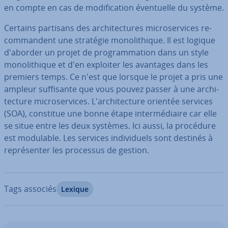
en compte en cas de mo­di­fi­ca­tion éven­tuelle du système.
Certains partisans des ar­chi­tec­tures mi­cro­ser­vices re­
com­man­dent une stratégie mo­no­li­thique. Il est logique
d'aborder un projet de pro­gram­ma­tion dans un style
mo­no­li­thique et d'en exploiter les avantages dans les
premiers temps. Ce n'est que lorsque le projet a pris une
ampleur suf­fi­sante que vous pouvez passer à une ar­chi­
tec­ture mi­cro­ser­vices. L'ar­chi­tec­ture orientée services
(SOA), constitue une bonne étape in­ter­mé­diaire car elle
se situe entre les deux systèmes. Ici aussi, la procédure
est modulable. Les services in­di­vi­duels sont destinés à
re­pré­sen­ter les processus de gestion.
Tags associés
Lexique
Aller au menu principal