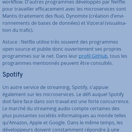
workflow. D'autres pro­grammes dé­ve­lop­pés par Netflix
pour tra­vail­ler ef­fi­ca­ce­ment avec les mi­cro­ser­vices sont
Mantis (trai­te­ment des flux), Dynomite (création d’en­vi­
ron­ne­ments de bases de données) et Vizceral (vi­sua­li­sa­
tion du trafic).
Astuce : Netflix utilise très souvent des pro­grammes
open source et publie donc ou­ver­te­ment ses propres
pro­grammes sur le net. Dans leur
profil GitHub
, tous les
pro­grammes men­tion­nés peuvent être consultés.
Spotify
Un autre service de streaming, Spotify, s'appuie
également sur les mi­cro­ser­vices. Le défi auquel Spotify
doit faire face dans son travail est une forte con­cur­rence.
Le marché du streaming audio compte certaines des
plus puis­santes sociétés in­for­ma­tiques au monde telles
qu’Amazon, Apple et Google. Dans le même temps, les
dé­ve­lop­peurs doivent cons­tam­ment répondre à une