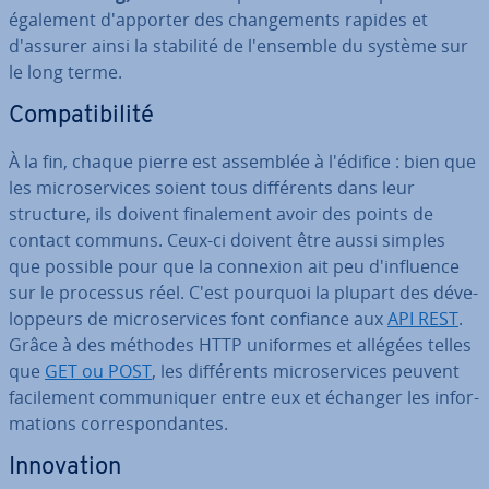
également d'ap­por­ter des chan­ge­ments rapides et
d'assurer ainsi la stabilité de l'en­semble du système sur
le long terme.
Com­pa­ti­bi­lité
À la fin, chaque pierre est assemblée à l'édifice : bien que
les mi­cro­ser­vices soient tous dif­fé­rents dans leur
structure, ils doivent fi­na­le­ment avoir des points de
contact communs. Ceux-ci doivent être aussi simples
que possible pour que la connexion ait peu d'in­fluence
sur le processus réel. C'est pourquoi la plupart des dé­ve­
lop­peurs de mi­cro­ser­vices font confiance aux
API REST
.
Grâce à des méthodes HTTP uniformes et allégées telles
que
GET ou POST
, les dif­fé­rents mi­cro­ser­vices peuvent
fa­ci­le­ment com­mu­ni­quer entre eux et échanger les in­for­
ma­tions cor­res­pon­dantes.
In­no­va­tion