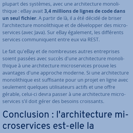
plupart des systèmes, avec une ar­chi­tec­ture mo­no­li­
thique : eBay avait
3,4 millions de lignes de code dans
un seul fichier
. A partir de là, il a été décidé de briser
l’ar­chi­tec­ture mo­no­li­thique et de dé­ve­lop­per des mi­cro­
ser­vices (avec Java). Sur eBay également, les dif­fé­rents
services com­mu­ni­quent entre eux via REST.
Le fait qu'eBay et de nom­breuses autres en­tre­prises
soient passées avec succès d'une ar­chi­tec­ture mo­no­li­
thique à une ar­chi­tec­ture mi­cro­ser­vices prouve les
avantages d'une approche moderne. Si une ar­chi­tec­ture
mo­no­li­thique est suf­fi­sante pour un projet en ligne avec
seulement quelques uti­li­sa­teurs actifs et une offre
gérable, celui-ci devra passer à une ar­chi­tec­ture mi­cro­
ser­vices s’il doit gérer des besoins crois­sants.
Con­clu­sion : l'ar­chi­tec­ture mi­
cro­ser­vices est-elle la