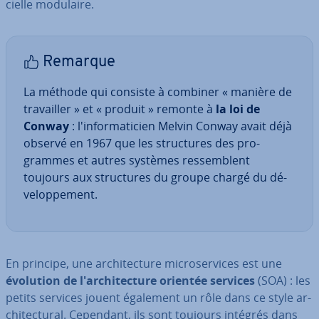
cielle modulaire.
Remarque
La méthode qui consiste à combiner « manière de
tra­vail­ler » et « produit » remonte à
la loi de
Conway
: l'in­for­ma­ti­cien Melvin Conway avait déjà
observé en 1967 que les struc­tures des pro­
grammes et autres systèmes res­semblent
toujours aux struc­tures du groupe chargé du dé­
ve­lop­pe­ment.
En principe, une ar­chi­tec­ture mi­cro­ser­vices est une
évolution de l'ar­chi­tec­ture orientée services
(SOA) : les
petits services jouent également un rôle dans ce style ar­
chi­tec­tu­ral. Cependant, ils sont toujours intégrés dans