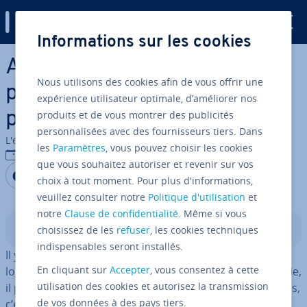
Digital Guide
Informations sur les cookies
Aller au contenu principal
Ar­chi­tec­tures mi­cro­ser­vices :
Nous utilisons des cookies afin de vous offrir une
plus que la somme de leurs
expérience utilisateur optimale, d’améliorer nos
produits et de vous montrer des publicités
parties ?
personnalisées avec des fournisseurs tiers. Dans
L'équipe édi­to­riale IONOS
les
Paramètres
, vous pouvez choisir les cookies
02/03/2020
que vous souhaitez autoriser et revenir sur vos
Partager sur Facebook
Partager sur Twitter
Partager sur LinkedIn
choix à tout moment. Pour plus d'informations,
veuillez consulter notre
Politique d'utilisation
et
notre
Clause de confidentialité
. Même si vous
Sommaire
choisissez de les
refuser
, les cookies techniques
indispensables seront installés.
Il y a plusieurs façons de dé­ve­lop­per des systèmes
En cliquant sur
Accepter
, vous consentez à cette
logiciels. Au lieu de réaliser un projet dans son ensemble,
utilisation des cookies et autorisez la transmission
il peut être judicieux de le diviser en services autonomes,
de vos données à des pays tiers.
c’est ce qu'on appelle des mi­cro­ser­vices. Cette notion