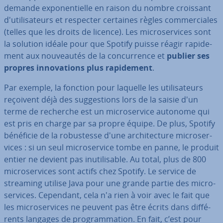
demande ex­po­nen­tielle en raison du nombre croissant
d'uti­li­sa­teurs et respecter certaines règles com­mer­ciales
(telles que les droits de licence). Les mi­cro­ser­vices sont
la solution idéale pour que Spotify puisse réagir ra­pi­de­
ment aux nou­veau­tés de la con­cur­rence et
publier ses
propres in­no­va­tions plus ra­pi­de­ment
.
Par exemple, la fonction pour laquelle les uti­li­sa­teurs
reçoivent déjà des sug­ges­tions lors de la saisie d'un
terme de recherche est un mi­cro­ser­vice autonome qui
est pris en charge par sa propre équipe. De plus, Spotify
bénéficie de la ro­bus­tesse d'une ar­chi­tec­ture mi­cro­ser­
vices : si un seul mi­cro­ser­vice tombe en panne, le produit
entier ne devient pas inu­ti­li­sable. Au total, plus de 800
mi­cro­ser­vices sont actifs chez Spotify. Le service de
streaming utilise Java pour une grande partie des mi­cro­
ser­vices. Cependant, cela n'a rien à voir avec le fait que
les mi­cro­ser­vices ne peuvent pas être écrits dans dif­fé­
rents langages de pro­gram­ma­tion. En fait, c’est pour