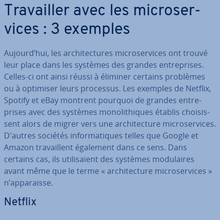
Tra­vail­ler avec les mi­cro­ser­
vices : 3 exemples
Aujourd’hui, les ar­chi­tec­tures mi­cro­ser­vices ont trouvé
leur place dans les systèmes des grandes en­tre­prises.
Celles-ci ont ainsi réussi à éliminer certains problèmes
ou à optimiser leurs processus. Les exemples de Netflix,
Spotify et eBay montrent pourquoi de grandes en­tre­
prises avec des systèmes mo­no­li­thiques établis choi­sis­
sent alors de migrer vers une ar­chi­tec­ture mi­cro­ser­vices.
D'autres sociétés in­for­ma­tiques telles que Google et
Amazon tra­vail­lent également dans ce sens. Dans
certains cas, ils uti­li­saient des systèmes mo­du­laires
avant même que le terme « ar­chi­tec­ture mi­cro­ser­vices »
n’ap­pa­raisse.
Netflix