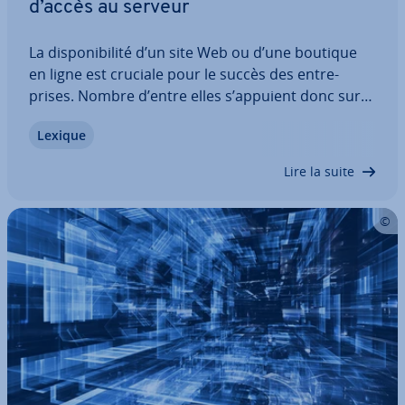
d’accès au serveur
La dis­po­ni­bi­lité d’un site Web ou d’une boutique
en ligne est cruciale pour le succès des en­tre­
prises. Nombre d’entre elles s’appuient donc sur
des load balancers pour répartir uni­for­mé­ment
Lexique
les requêtes vers les serveurs sur plusieurs or­di­
na­teurs. Le load balancing assure une…
Lire la suite