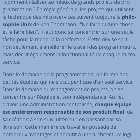
: comment réaliser au mieux de grands projets de pro­
gram­ma­tion ? En règle générale, les projets qui utilisent
la technique des mi­cro­ser­vices suivent toujours la
phi­lo­
so­phie Unix
de Ken Thompson : "Ne faire qu'une chose
et la faire bien". Il faut donc se con­cen­trer sur une seule
tâche pour la mener à la per­fec­tion. Cette devise sert
non seulement à améliorer le travail des pro­gram­meurs,
mais décrit également la fonc­tion­na­lité de chaque mi­cro­
ser­vice.
Dans le domaine de la pro­gram­ma­tion, on forme des
petites équipes qui ne s’occupent que d’un seul service.
Dans le domaine du ma­na­ge­ment de projets, on se
concentre sur l’équipe et son in­dé­pen­dance. Au lieu
d’avoir une ad­mi­nis­tra­tion cen­tra­li­sée,
chaque équipe
est en­tiè­re­ment res­pon­sable de son produit final
, de
sa création à son suivi ultérieur, en passant par sa
livraison. Cette manière de tra­vail­ler possède de
nombreux avantages et aboutit à une ar­chi­tec­ture lo­gi­