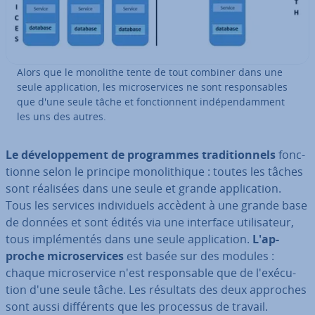
Alors que le monolithe tente de tout combiner dans une
seule ap­pli­ca­tion, les mi­cro­ser­vices ne sont res­pon­sables
que d'une seule tâche et fonc­tion­nent in­dé­pen­dam­ment
les uns des autres.
Le dé­ve­lop­pe­ment de pro­grammes tra­di­tion­nels
fonc­
tionne selon le principe mo­no­li­thique : toutes les tâches
sont réalisées dans une seule et grande ap­pli­ca­tion.
Tous les services in­di­vi­duels accèdent à une grande base
de données et sont édités via une interface uti­li­sa­teur,
tous im­plé­men­tés dans une seule ap­pli­ca­tion.
L'ap­
proche mi­cro­ser­vices
est basée sur des modules :
chaque mi­cro­ser­vice n'est res­pon­sable que de l'exé­cu­
tion d'une seule tâche. Les résultats des deux approches
sont aussi dif­fé­rents que les processus de travail.