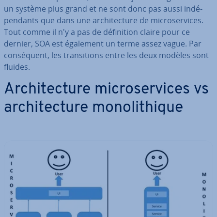
un système plus grand et ne sont donc pas aussi in­dé­
pen­dants que dans une ar­chi­tec­ture de mi­cro­ser­vices.
Tout comme il n'y a pas de dé­fi­ni­tion claire pour ce
dernier, SOA est également un terme assez vague. Par
con­sé­quent, les tran­si­tions entre les deux modèles sont
fluides.
Ar­chi­tec­ture mi­cro­ser­vices vs
ar­chi­tec­ture mo­no­li­thique