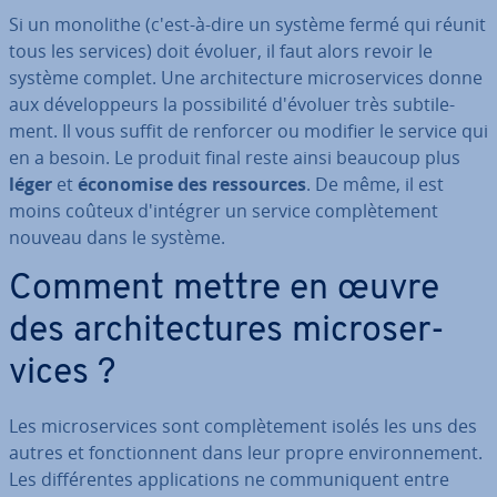
Si un monolithe (c'est-à-dire un système fermé qui réunit
tous les services) doit évoluer, il faut alors revoir le
système complet. Une ar­chi­tec­ture mi­cro­ser­vices donne
aux dé­ve­lop­peurs la pos­si­bi­lité d'évoluer très sub­ti­le­
ment. Il vous suffit de renforcer ou modifier le service qui
en a besoin. Le produit final reste ainsi beaucoup plus
léger
et
économise des res­sources
. De même, il est
moins coûteux d'in­té­grer un service com­plè­te­ment
nouveau dans le système.
Comment mettre en œuvre
des ar­chi­tec­tures mi­cro­ser­
vices ?
Les mi­cro­ser­vices sont com­plè­te­ment isolés les uns des
autres et fonc­tion­nent dans leur propre en­vi­ron­ne­ment.
Les dif­fé­rentes ap­pli­ca­tions ne com­mu­ni­quent entre