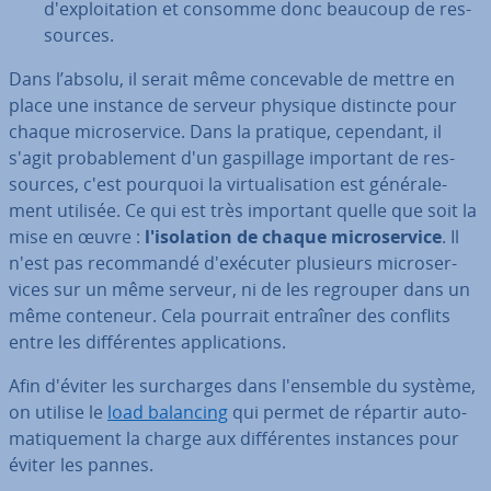
d'ex­ploi­ta­tion et consomme donc beaucoup de res­
sources.
Dans l’absolu, il serait même con­ce­vable de mettre en
place une instance de serveur physique distincte pour
chaque mi­cro­ser­vice. Dans la pratique, cependant, il
s'agit pro­ba­ble­ment d'un gas­pil­lage important de res­
sources, c'est pourquoi la vir­tua­li­sa­tion est gé­né­ra­le­
ment utilisée. Ce qui est très important quelle que soit la
mise en œuvre :
l'iso­la­tion de chaque mi­cro­ser­vice
. Il
n'est pas re­com­mandé d'exé­cu­ter plusieurs mi­cro­ser­
vices sur un même serveur, ni de les regrouper dans un
même conteneur. Cela pourrait entraîner des conflits
entre les dif­fé­rentes ap­pli­ca­tions.
Afin d'éviter les sur­charges dans l'en­semble du système,
on utilise le
load balancing
qui permet de répartir au­to­
ma­ti­que­ment la charge aux dif­fé­rentes instances pour
éviter les pannes.