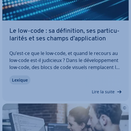
Le low-code : sa dé­fi­ni­tion, ses par­ti­cu­
la­ri­tés et ses champs d’ap­pli­ca­tion
Qu’est-ce que le low-code, et quand le recours au
low-code est-il judicieux ? Dans le dé­ve­lop­pe­ment
low-code, des blocs de code visuels rem­pla­cent les
tech­niques de pro­gram­ma­tion tra­di­tion­nelles. Le
Lexique
low-code se prête très bien avant tout aux novices
en pro­gram­ma­tion qui ne se…
Lire la suite