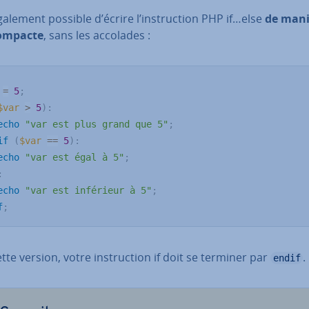
également possible d’écrire l’ins­truc­tion PHP if…else
de mani
compacte
, sans les accolades :
=
5
;
$var
>
5
)
:
echo
"var est plus grand que 5"
;
if
(
$var
==
5
)
:
echo
"var est égal à 5"
;
:
echo
"var est inférieur à 5"
;
f
;
tte version, votre ins­truc­tion if doit se terminer par
.
endif