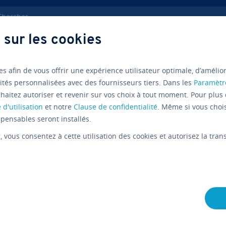
ercher
 sur les cookies
ve­lop­pe­ment web
Fonction PHP if…else
es afin de vous offrir une expérience utilisateur optimale, d’amélio
ités personnalisées avec des fournisseurs tiers. Dans les
Paramètr
PHP
Tutoriels
haitez autoriser et revenir sur vos choix à tout moment. Pour plus 
 d'utilisation
et notre
Clause de confidentialité
. Même si vous choi
Fonction 
pensables seront installés.
r
, vous consentez à cette utilisation des cookies et autorisez la tr
logique con
contrôle 
L'équipe édi­to­riale IONOS
08/04/2024
6 mins