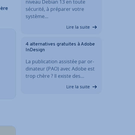
niveau Debian 13 en toute
ère
sécurité, à préparer votre
système…
Lire la suite
4 al­ter­na­tives gratuites à Adobe
InDesign
La pu­bli­ca­tion assistée par or­
di­na­teur (PAO) avec Adobe est
trop chère ? Il existe des…
Lire la suite