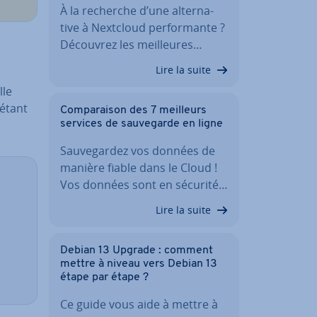
À la recherche d’une al­ter­na­
tive à Nextcloud per­for­mante ?
Découvrez les meil­leures…
Lire la suite
lle
 étant
Com­pa­rai­son des 7 meilleurs
services de sau­ve­garde en ligne
Sau­ve­gar­dez vos données de
manière fiable dans le Cloud !
Vos données sont en sécurité…
Lire la suite
Debian 13 Upgrade : comment
mettre à niveau vers Debian 13
étape par étape ?
Ce guide vous aide à mettre à