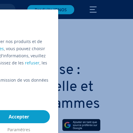
Produits IONOS
rer nos produits et de
es
, vous pouvez choisir
d'informations, veuillez
sissez de les
refuser
, les
PHP if…else :
ansmission de vos données
­di­tion­nelle et
des pro­grammes
Accepter
Partager sur Facebook
Partager sur Twitter
Partager sur LinkedIn
Paramètres