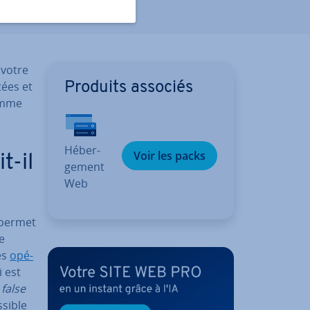
 votre
tées et
Produits associés
ramme
Hé­ber­
Voir les packs
t-il
ge­ment
Web
 permet
e
es
opé­
i est
«
false
ssible