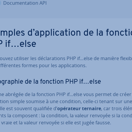
Do­cu­men­ta­tion API
mples d’ap­pli­ca­tion de la fonct
 if…else
uvez utiliser les dé­cla­ra­tions PHP if…else de manière flexib
f­fé­rentes formes pour les ap­pli­ca­tions.
o­gra­phie de la fonction PHP if…else
me abrégée de la fonction PHP if…else vous permet de créer
c­tion simple soumise à une condition, celle-ci tenant sur un
Elle est souvent qualifiée d’
opérateur ternaire
, car trois él
rents la composent : la condition, la valeur renvoyée si la con
 vraie et la valeur renvoyée si elle est jugée fausse.