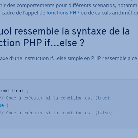
nir des com­por­te­ments pour dif­fé­rents scénarios, notam
 cadre de l’appel de
fonctions PHP
ou de calculs arith­mé­tiq
uoi ressemble la syntaxe de la
ction PHP if…else ?
axe d’une ins­truc­tion if…else simple en PHP ressemble à ce
Condition
)
{
// Code à exécuter si la condition est (true).
se
{
// Code à exécuter si la condition est (false).