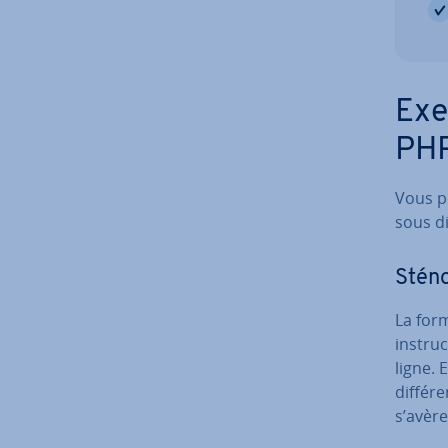
Exe
PHP
Vous po
sous di
Sté­n
La for
ins­tru
ligne. 
dif­fé­
s’avère