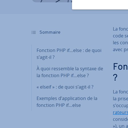
La fon
Sommaire
code se
les con
avec pr
Fonction PHP if…else : de quoi
s’agit-il ?
Fon
À quoi ressemble la syntaxe de
la fonction PHP if…else ?
?
« elseif » : de quoi s’agit-il ?
La fon
Exemples d’ap­pli­ca­tion de la
la pris
fonction PHP if…else
s’occup
ra­teu
con­si­d
»), un 