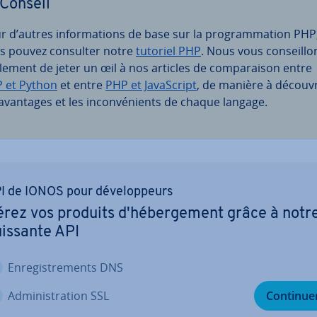
Conseil
r d’autres in­for­ma­tions de base sur la pro­gram­ma­tion PHP
s pouvez consulter notre
tutoriel PHP
. Nous vous con­seil­lo
lement de jeter un œil à nos articles de com­pa­rai­son entre
 et Python
et entre
PHP et Ja­vaS­cript
, de manière à découvr
 avantages et les in­con­vé­nients de chaque langage.
I de IONOS pour dé­ve­lop­peurs
rez vos produits d'hé­ber­ge­ment grâce à notr
issante API
En­re­gis­tre­ments DNS
Ad­mi­nis­tra­tion SSL
Continue