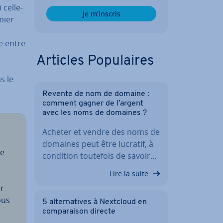
 celle-
Je m’inscris
mier
ue entre
Articles Po­pu­laires
s le
Revente de nom de domaine :
comment gagner de l’argent
avec les noms de domaines ?
Acheter et vendre des noms de
domaines peut être lucratif, à
de
condition toutefois de savoir…
Lire la suite
ur
ous
5 al­ter­na­tives à Nextcloud en
com­pa­rai­son directe