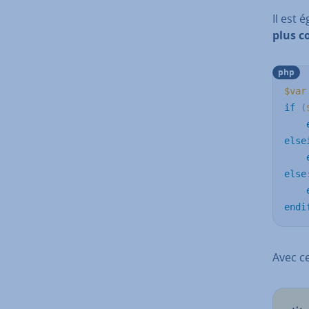
Il est 
plus 
php
$var
if
(
else
else
endi
Avec ce