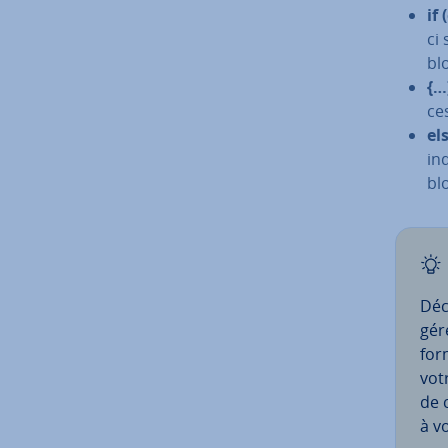
if
ci 
bl
{…
ce
el
in
blo
Déc
gére
for
votr
de 
à v