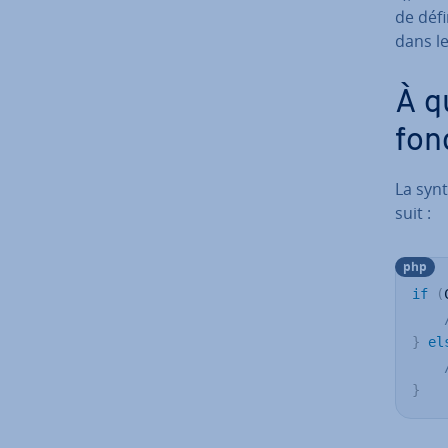
de défi
dans le
À q
fon
La synt
suit :
php
if
(
}
el
}