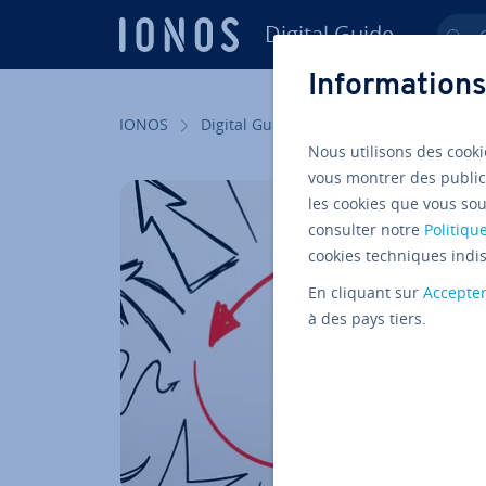
Digital Guide
Ch
Aller au contenu principal
Informations
IONOS
Digital Guide
Sites internet
Dé­
Nous utilisons des cooki
vous montrer des public
les cookies que vous sou
consulter notre
Politique
cookies techniques indis
En cliquant sur
Accepte
à des pays tiers.