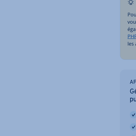
Pou
vou
éga
PHP
les
AP
Gé
pu