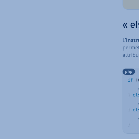
« el
L’
ins­tr
permet 
attribu
php
if
(
}
el
}
el
}