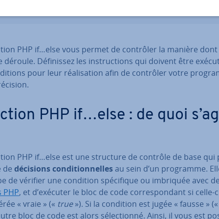
ction PHP if…else vous permet de contrôler la manière dont
 déroule. Dé­fi­nis­sez les ins­truc­tions qui doivent être exécu
­di­tions pour leur réa­li­sa­tion afin de contrôler votre prog
écision.
ction PHP if…else : de quoi s’agi
ction PHP if…else est une structure de contrôle de base qui
e de
décisions con­di­tion­nelles
au sein d’un programme. Ell
e de vérifier une condition spé­ci­fique ou imbriquée avec d
rs PHP
, et d’exécuter le bloc de code cor­res­pon­dant si celle-c
é­rée « vraie » («
true
»). Si la condition est jugée « fausse » (
autre bloc de code est alors sé­lec­tionné. Ainsi, il vous est po