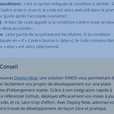
 (condition)
: c’est ici qu’est indiquée la condition à vérifier. Si
s’avère vraie («
true
»), le code est alors exécuté dans le pre
oc (juste après l’accolade ouvrante) ;
}
: le bloc de code appelé si la condition s’avère vraie se sit
s deux accolades ;
se
: cette partie de la syntaxe est fa­cul­ta­tive. Si la condition
diquée en « if » s’avère fausse («
false
»), le code contenu dan
c « else » est alors sé­lec­tionné.
Conseil
ouvrez
Deploy Now
, une solution IONOS vous per­met­tant 
r fa­ci­le­ment vos projets de dé­ve­lop­pe­ment sur une pla­te­
me d’hé­ber­ge­ment stable. Grâce à son in­té­gra­tion rapide à
e ré­fé­ren­tiel GitHub, déployez ef­fi­ca­ce­ment vos mises à jo
code, et ce, sans trop d’effort. Avec Deploy Now, adonnez-v
otre travail de dé­ve­lop­pe­ment de façon sûre et pratique.