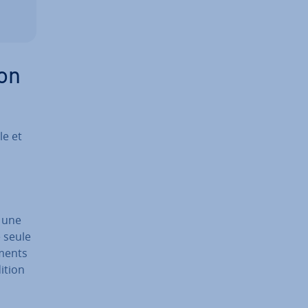
ion
le et
 une
e seule
éments
dition