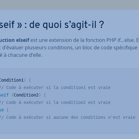
seif » : de quoi s’agit-il ?
uc­tion elseif
est une extension de la fonction PHP if…else. E
d’évaluer plusieurs con­di­tions, un bloc de code spé­ci­fique
é à chacune d’elle.
Condition1
)
{
// Code à exécuter si la condition1 est vraie
seif
(
Condition2
)
{
// Code à exécuter si la condition2 est vraie
se
{
// Code à exécuter si aucune des conditions n'est vraie