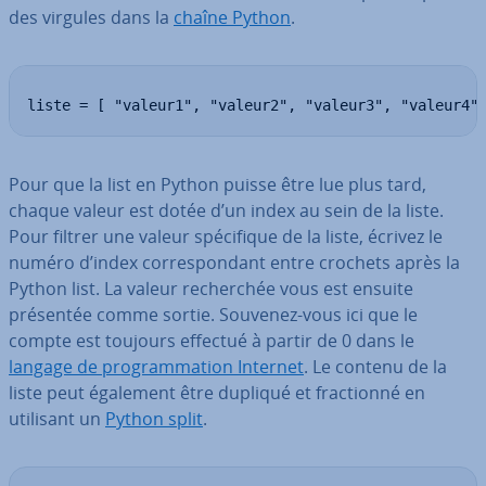
des virgules dans la
chaîne Python
.
liste = [ "valeur1", "valeur2", "valeur3", "valeur4"
Pour que la list en Python puisse être lue plus tard,
chaque valeur est dotée d’un index au sein de la liste.
Pour filtrer une valeur spé­ci­fique de la liste, écrivez le
numéro d’index cor­res­pon­dant entre crochets après la
Python list. La valeur re­cher­chée vous est ensuite
présentée comme sortie. Souvenez-vous ici que le
compte est toujours effectué à partir de 0 dans le
langage de pro­gram­ma­tion Internet
. Le contenu de la
liste peut également être dupliqué et frac­tionné en
utilisant un
Python split
.