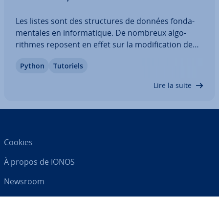
Les listes sont des struc­tures de données fon­da­
men­tales en in­for­ma­tique. De nombreux al­go­
rithmes reposent en effet sur la mo­di­fi­ca­tion de
listes. Le type de liste intégré dans Python permet
Python
Tutoriels
de modifier, de supprimer et d’ajouter des
éléments. Il existe dif­fé­rentes méthodes pour…
Lire la suite
Cookies
À propos de IONOS
Newsroom
Centre d'As­sis­tance