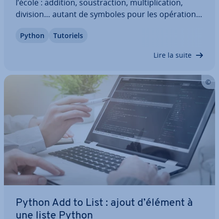
l’école : addition, sous­trac­tion, mul­ti­pli­ca­tion,
division… autant de symboles pour les opé­ra­tions
ma­thé­ma­tiques. Un langage de pro­gram­ma­tion
Python
Tutoriels
comme Python connaît d’autres opé­ra­teurs.
Utilisés pour traiter les nombres, ils…
Lire la suite
Python Add to List : ajout d’élément à
une liste Python