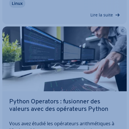
Linux
meil­leures solutions, avec leurs avantages et leurs
in­con­vé­nients, ainsi que les dis­tri­bu­tions…
Lire la suite
Python Operators : fusionner des
valeurs avec des opé­ra­teurs Python
Vous avez étudié les opé­ra­teurs arith­mé­tiques à