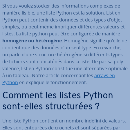
Si vous voulez stocker des in­for­ma­tions complexes de
manière lisible, une liste Python est la solution. List en
Python peut contenir des données et des types d’objet
simples, ou peut même imbriquer dif­fé­rentes valeurs et
listes. La liste python peut être con­fi­gu­rée de manière
homogène ou hé­té­ro­gène
. Homogène signifie qu’elle ne
contient que des données d’un seul type. En revanche,
on parle d’une structure hé­té­ro­gène si dif­fé­rents types
de fichiers sont con­ca­té­nés dans la liste. De par sa po­ly­
va­lence, list en Python constitue une al­ter­na­tive optimale
à un tableau. Notre article con­cer­nant les
arrays en
Python
en explique le fonc­tion­ne­ment.
Comment les listes Python
sont-elles struc­tu­rées ?
Une liste Python contient un nombre indéfini de valeurs.
Elles sont entourées de crochets et sont séparées par