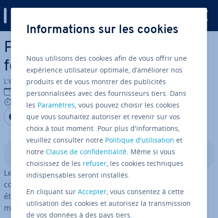
Digital Guide
Informations sur les cookies
Aller au contenu principal
Python lists : voici comment
Nous utilisons des cookies afin de vous offrir une
fonc­tion­nent les listes
expérience utilisateur optimale, d’améliorer nos
L'équipe édi­to­riale IONOS
produits et de vous montrer des publicités
29/09/2022
personnalisées avec des fournisseurs tiers. Dans
6 mins
les
Paramètres
, vous pouvez choisir les cookies
Partager sur Facebook
Partager sur Twitter
Partager sur LinkedIn
que vous souhaitez autoriser et revenir sur vos
choix à tout moment. Pour plus d'informations,
veuillez consulter notre
Politique d'utilisation
et
notre
Clause de confidentialité
. Même si vous
Sommaire
choisissez de les
refuser
, les cookies techniques
Les listes Python apportent une aide pour struc­tu­rer le
indispensables seront installés.
contenu et le lire plus tard. Vous pouvez modifier, trier,
En cliquant sur
Accepter
, vous consentez à cette
étendre ou rac­cour­cir votre liste de dif­fé­rentes
utilisation des cookies et autorisez la transmission
manières.
de vos données à des pays tiers.