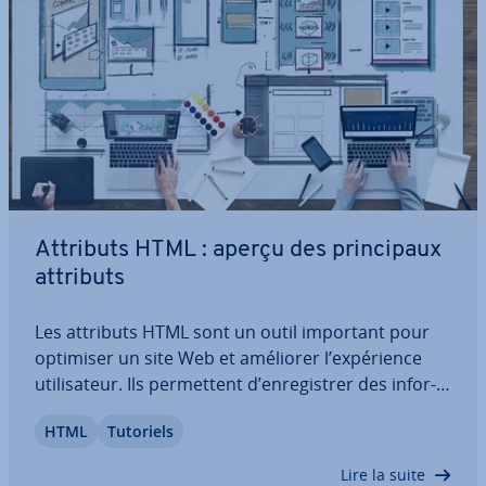
Attributs HTML : aperçu des prin­ci­paux
attributs
Les attributs HTML sont un outil important pour
optimiser un site Web et améliorer l’ex­pé­rience
uti­li­sa­teur. Ils per­met­tent d’en­re­gis­trer des in­for­
ma­tions con­cer­nant les éléments ou de définir des
HTML
Tutoriels
ca­rac­té­ris­tiques de con­cep­tion. Découvrez ici ce
que sont exac­te­ment les attributs…
Lire la suite