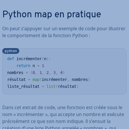
Python map en pratique
On peut s’appuyer sur un exemple de code pour illustrer
le com­por­te­ment de la fonction Python :
python
def
 incrémenter
(
n
)
:
return
 n 
+
1
nombres 
=
(
0
,
1
,
2
,
3
,
4
)
résultat 
=
map
(
incrémenter
,
 nombres
)
liste_résultat 
=
list
(
résultat
)
Dans cet extrait de code, une fonction est créée sous le
nom « in­cré­men­ter », qui accepte un nombre et exécute
pré­ci­sé­ment ce que son nom indique. Il s’ensuit la
création d’une liste Python appelée « nombres », qui