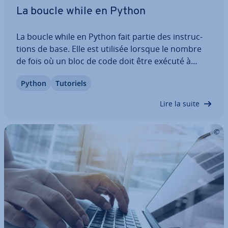
La boucle while en Python
La boucle while en Python fait partie des ins­truc­
tions de base. Elle est utilisée lorsque le nombre
de fois où un bloc de code doit être exécuté à
plusieurs reprises n’est déterminé qu’au moment
Python
Tutoriels
de l’exécution. Grâce à sa flexi­bi­lité, la boucle while
de Python permet de résoudre…
Lire la suite