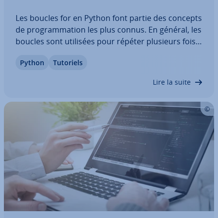
Les boucles for en Python font partie des concepts
de pro­gram­ma­tion les plus connus. En général, les
boucles sont utilisées pour répéter plusieurs fois
l’exécution d’un bloc de code, mais également
Python
Tutoriels
pour insérer des éléments dans une liste. Pour ce
faire, Python supprime la boucle…
Lire la suite