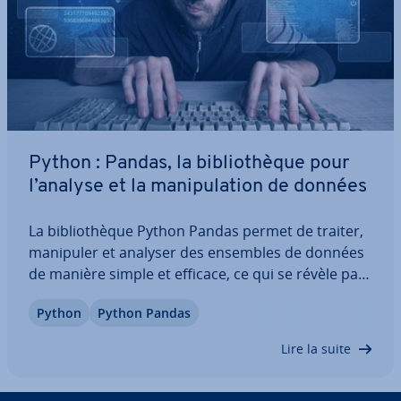
Python : Pandas, la bi­blio­thèque pour
l’analyse et la ma­ni­pu­la­tion de données
La bi­blio­thèque Python Pandas permet de traiter,
manipuler et analyser des ensembles de données
de manière simple et efficace, ce qui se révèle par­
ti­cu­liè­re­ment utile pour les data analysts, les cher­
Python
Python Pandas
cheurs, ou toute personne tra­vail­lant avec des
données. Découvrez dans cet…
Lire la suite