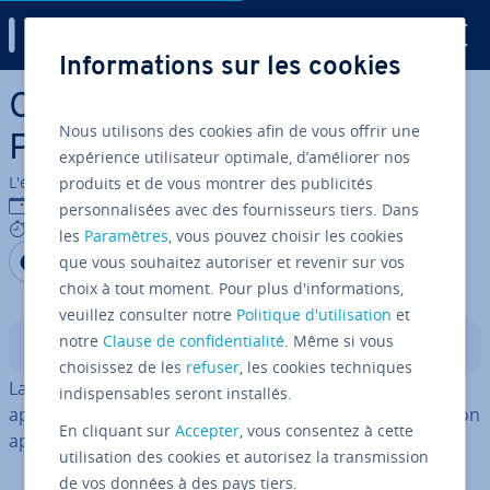
Digital Guide
Informations sur les cookies
Aller au contenu principal
Com­prendre et appliquer
Nous utilisons des cookies afin de vous offrir une
Python map
expérience utilisateur optimale, d’améliorer nos
L'équipe édi­to­riale IONOS
produits et de vous montrer des publicités
18/07/2023
personnalisées avec des fournisseurs tiers. Dans
6 mins
les
Paramètres
, vous pouvez choisir les cookies
Partager sur Facebook
Partager sur Twitter
Partager sur LinkedIn
que vous souhaitez autoriser et revenir sur vos
choix à tout moment. Pour plus d'informations,
veuillez consulter notre
Politique d'utilisation
et
notre
Clause de confidentialité
. Même si vous
Sommaire
choisissez de les
refuser
, les cookies techniques
La fonction map intégrée à Python est utilisée pour
indispensables seront installés.
appliquer une fonction à tous les éléments de ce que l’on
En cliquant sur
Accepter
, vous consentez à cette
appelle un « itérable ».
utilisation des cookies et autorisez la transmission
de vos données à des pays tiers.