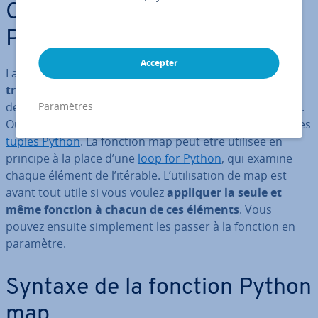
Champs d’ap­pli­ca­tion de
Python map
Accepter
La fonction Python map est un
moyen élégant de
traiter les contenus des itérables
. Les itérables sont
des objets Python à travers lesquels vous pouvez itérer.
Paramètres
Outre les
listes Python
, on y trouve aussi par exemple les
tuples Python
. La fonction map peut être utilisée en
principe à la place d’une
loop for Python
, qui examine
chaque élément de l’itérable. L’uti­li­sa­tion de map est
avant tout utile si vous voulez
appliquer la seule et
même fonction à chacun de ces éléments
. Vous
pouvez ensuite sim­ple­ment les passer à la fonction en
paramètre.
Syntaxe de la fonction Python
map