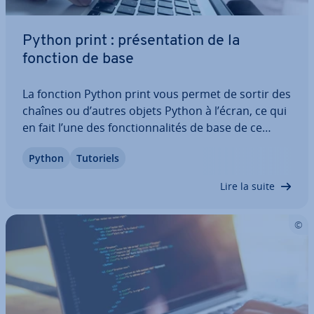
Python print : pré­sen­ta­tion de la
fonction de base
La fonction Python print vous permet de sortir des
chaînes ou d’autres objets Python à l’écran, ce qui
en fait l’une des fonc­tion­na­li­tés de base de ce
langage de pro­gram­ma­tion populaire. Ce que
Python
Tutoriels
beaucoup ne savent pas : la fonction a plus de
cordes à son arc, et peut ainsi…
Lire la suite