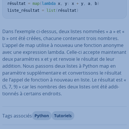
résultat 
=
map
(
lambda
 x
,
 y
:
 x 
+
 y
,
 a
,
 b
)
liste_résultat 
=
list
(
résultat
)
Dans l’exemple ci-dessus, deux listes nommées « a » et «
b » ont été créées, chacune contenant trois nombres.
L’appel de map utilise à nouveau une fonction anonyme
avec une ex­pres­sion lambda. Celle-ci accepte main­te­nant
deux pa­ra­mètres x et y et renvoie le résultat de leur
addition. Nous passons deux listes à Python map en
paramètre sup­plé­men­taire et con­ver­tis­sons le résultat
de l’appel de fonction à nouveau en liste. Le résultat est «
(5, 7, 9) » car les nombres des deux listes ont été ad­di­
tion­nés à certains endroits.
Tags associés
Python
Tutoriels