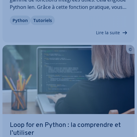
Python len. Grâce à cette fonction pratique, vous
pouvez dé­ter­mi­ner la longueur de dif­fé­rents
Python
Tutoriels
objets Python en un seul appel et les traiter selon
vos objectifs. Nous vous montrons comment…
Lire la suite
Loop for en Python : la com­prendre et
l’utiliser