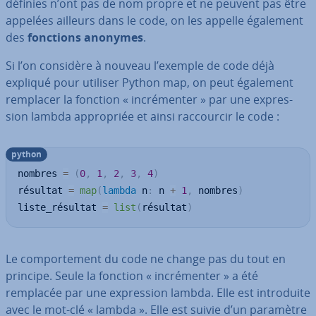
définies n’ont pas de nom propre et ne peuvent pas être
appelées ailleurs dans le code, on les appelle également
des
fonctions anonymes
.
Si l’on considère à nouveau l’exemple de code déjà
expliqué pour utiliser Python map, on peut également
remplacer la fonction « in­cré­men­ter » par une ex­pres­
sion lambda ap­pro­priée et ainsi rac­cour­cir le code :
python
nombres 
=
(
0
,
1
,
2
,
3
,
4
)
résultat 
=
map
(
lambda
 n
:
 n 
+
1
,
 nombres
)
liste_résultat 
=
list
(
résultat
)
Le com­por­te­ment du code ne change pas du tout en
principe. Seule la fonction « in­cré­men­ter » a été
remplacée par une ex­pres­sion lambda. Elle est in­tro­duite
avec le mot-clé « lambda ». Elle est suivie d’un paramètre