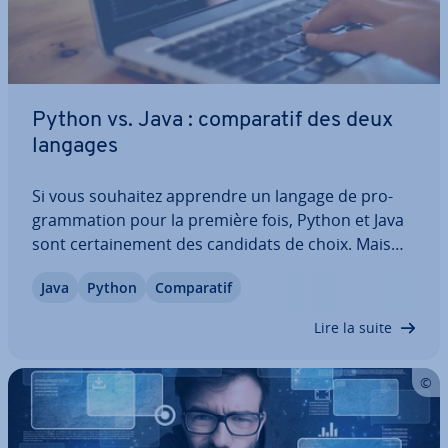
Python vs. Java : com­pa­ra­tif des deux
langages
Si vous souhaitez apprendre un langage de pro­
gram­ma­tion pour la première fois, Python et Java
sont cer­tai­ne­ment des candidats de choix. Mais
quel est le meilleur langage ? Dans ce grand com­
Java
Python
Com­pa­ra­tif
pa­ra­tif, nous pré­sen­tons les deux chal­len­gers avec
une ex­pli­ca­tion en détail de leurs…
Lire la suite