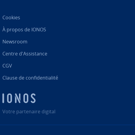
Cookies
À propos de IONOS
Newsroom
Centre d'As­sis­tance
CGV
Clause de con­fi­den­tia­lité
Votre par­te­naire digital