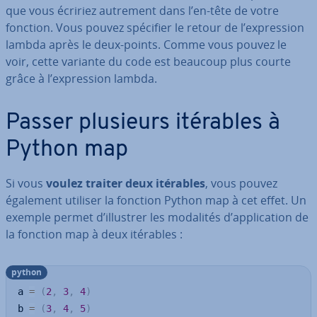
que vous écririez autrement dans l’en-tête de votre
fonction. Vous pouvez spécifier le retour de l’ex­pres­sion
lambda après le deux-points. Comme vous pouvez le
voir, cette variante du code est beaucoup plus courte
grâce à l’ex­pres­sion lambda.
Passer plusieurs itérables à
Python map
Si vous
voulez traiter deux itérables
, vous pouvez
également utiliser la fonction Python map à cet effet. Un
exemple permet d’illustrer les modalités d’ap­pli­ca­tion de
la fonction map à deux itérables :
python
a 
=
(
2
,
3
,
4
)
b 
=
(
3
,
4
,
5
)