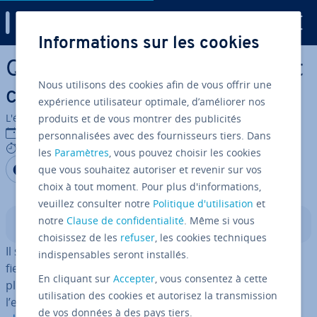
Digital Guide
Informations sur les cookies
Aller au contenu principal
Qu’est-ce qu’un fichier .md et
Nous utilisons des cookies afin de vous offrir une
comment l’ouvrir ?
expérience utilisateur optimale, d’améliorer nos
L'équipe édi­to­riale IONOS
produits et de vous montrer des publicités
30/11/2022
personnalisées avec des fournisseurs tiers. Dans
5 mins
les
Paramètres
, vous pouvez choisir les cookies
Partager sur Facebook
Partager sur Twitter
Partager sur LinkedIn
que vous souhaitez autoriser et revenir sur vos
choix à tout moment. Pour plus d'informations,
veuillez consulter notre
Politique d'utilisation
et
notre
Clause de confidentialité
. Même si vous
Sommaire
choisissez de les
refuser
, les cookies techniques
Il suffit de regarder
l’extension
d’un fichier pour iden­ti­
indispensables seront installés.
fier son format et les logiciels capables de l’ouvrir. La
En cliquant sur
Accepter
, vous consentez à cette
plupart des uti­li­sa­teurs savent qu’un fichier avec
utilisation des cookies et autorisez la transmission
l’extension .jpg est une image ou qu’un
document en
de vos données à des pays tiers.