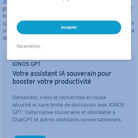
.docx
s’ouvre avec Microsoft Word. L’extension .md est
gé­né­ra­le­ment source d’in­cer­ti­tude. Par ailleurs, on peut
éditer un fichier .md
en texte brut
, sans programme
spé­ci­fique. Découvrez dans notre article comment ouvrir
Accepter
un fichier .md en toute sim­pli­cité et à quoi sert ce format
de fichier.
Paramètres
IONOS GPT
Votre assistant IA souverain pour
booster votre pro­duc­ti­vité
Demandez, créez et re­cher­chez en toute
sécurité et sans limite de dis­cus­sion avec IONOS
GPT : l'al­ter­na­tive sou­ve­raine et abordable à
ChatGPT et autres as­sis­tants con­ver­sa­tion­nels.