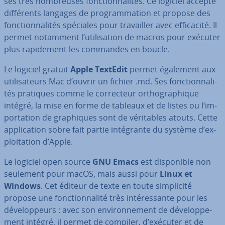
ses très nom­breuses fonc­tion­na­li­tés. Ce logiciel accepte
dif­fé­rents langages de pro­gram­ma­tion et propose des
fonc­tion­na­li­tés spéciales pour tra­vail­ler avec ef­fi­ca­cité. Il
permet notamment l’uti­li­sa­tion de macros pour exécuter
plus ra­pi­de­ment les commandes en boucle.
Le logiciel gratuit
Apple TextEdit
permet également aux
uti­li­sa­teurs Mac d’ouvrir un fichier .md. Ses fonc­tion­na­li­
tés pratiques comme le cor­rec­teur or­tho­gra­phique
intégré, la mise en forme de tableaux et de listes ou l’im­
por­ta­tion de gra­phiques sont de vé­ri­tables atouts. Cette
ap­pli­ca­tion sobre fait partie in­té­grante du système d’ex­
ploi­ta­tion d’Apple.
Le logiciel open source
GNU Emacs
est dis­po­nible non
seulement pour macOS, mais aussi pour
Linux et
Windows
. Cet éditeur de texte en toute sim­pli­cité
propose une fonc­tion­na­lité très in­té­res­sante pour les
dé­ve­lop­peurs : avec son en­vi­ron­ne­ment de dé­ve­lop­pe­
ment intégré, il permet de compiler, d’exécuter et de