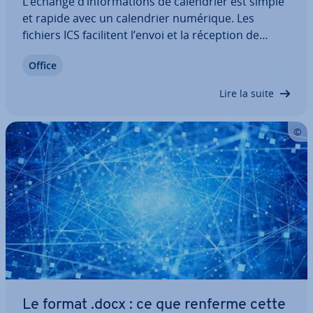
L’échange d’in­for­ma­tions de ca­len­drier est simple
et rapide avec un ca­len­drier numérique. Les
fichiers ICS fa­ci­li­tent l’envoi et la réception de
rendez-vous im­por­tants. Nous ex­pli­quons ici ce
Office
qu’est un fichier ICS et comment ouvrir un fichier
ICS avec des outils comme Outlook,…
Lire la suite
Le format .docx : ce que renferme cette