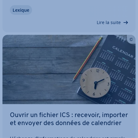
cinéma, musique ou logiciels : sous format
Lexique
numérique, leurs œuvres sont trop faciles à
dupliquer et à diffuser. C’est pourquoi les…
Lire la suite
Ouvrir un fichier ICS : recevoir, importer
et envoyer des données de ca­len­drier