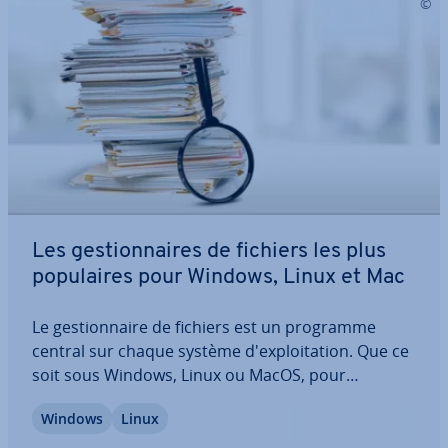
Les ges­tion­naires de fichiers les plus
po­pu­laires pour Windows, Linux et Mac
Le ges­tion­naire de fichiers est un programme
central sur chaque système d'ex­ploi­ta­tion. Que ce
soit sous Windows, Linux ou MacOS, pour
effectuer des opé­ra­tions de fichiers et de ré­per­
Windows
Linux
toires de manière simple et efficace, vous devez
faire appel à un ges­tion­naire de fichiers. Les…