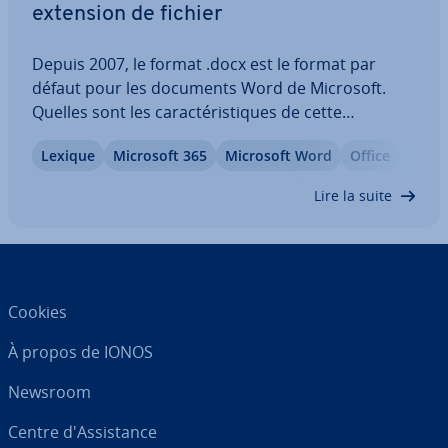
extension de fichier
Depuis 2007, le format .docx est le format par
défaut pour les documents Word de Microsoft.
Quelles sont les ca­rac­té­ris­tiques de cette
extension, et qu’est-ce distingue ce format de son
Lexique
Microsoft 365
Microsoft Word
Office
pré­dé­ces­seur, le format .doc ? Apprenez-en plus
sur les par­ti­cu­la­ri­tés de ce type de fichiers…
Lire la suite
Cookies
À propos de IONOS
Newsroom
Centre d'As­sis­tance