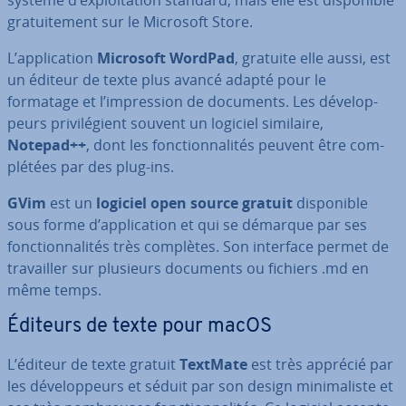
système d’ex­ploi­ta­tion standard, mais elle est dis­po­nible
gra­tui­te­ment sur le Microsoft Store.
L’ap­pli­ca­tion
Microsoft WordPad
, gratuite elle aussi, est
un éditeur de texte plus avancé adapté pour le
formatage et l’im­pres­sion de documents. Les dé­ve­lop­
peurs pri­vi­lé­gient souvent un logiciel similaire,
Notepad++
, dont les fonc­tion­na­li­tés peuvent être com­
plé­tées par des plug-ins.
GVim
est un
logiciel open source gratuit
dis­po­nible
sous forme d’ap­pli­ca­tion et qui se démarque par ses
fonc­tion­na­li­tés très complètes. Son interface permet de
tra­vail­ler sur plusieurs documents ou fichiers .md en
même temps.
Éditeurs de texte pour macOS
L’éditeur de texte gratuit
TextMate
est très apprécié par
les dé­ve­lop­peurs et séduit par son design mi­ni­ma­liste et