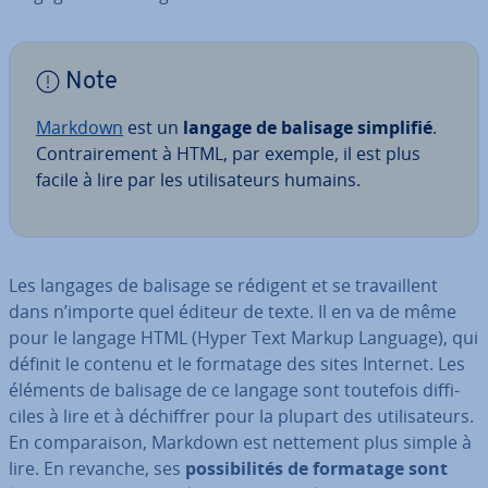
Note
Markdown
est un
langage de balisage simplifié
.
Con­trai­re­ment à HTML, par exemple, il est plus
facile à lire par les uti­li­sa­teurs humains.
Les langages de balisage se rédigent et se tra­vail­lent
dans n’importe quel éditeur de texte. Il en va de même
pour le langage HTML (Hyper Text Markup Language), qui
définit le contenu et le formatage des sites Internet. Les
éléments de balisage de ce langage sont toutefois dif­fi­
ciles à lire et à dé­chif­frer pour la plupart des uti­li­sa­teurs.
En com­pa­rai­son, Markdown est nettement plus simple à
lire. En revanche, ses
pos­si­bi­li­tés de formatage sont