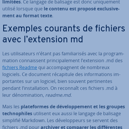
limitées
. Ce langage de balisage est donc uni­que­ment
utilisé lorsque que
le contenu est proposé ex­clu­si­ve­
ment au format texte
.
Exemples courants de fichiers
avec l’extension md
Les uti­li­sa­teurs n’étant pas fa­mi­lia­ri­sés avec la pro­gram­
ma­tion con­nais­sent prin­ci­pa­le­ment l’extension .md des
fichiers Readme
qui ac­com­pag­nent de nombreux
logiciels. Ce document ré­ca­pi­tule des in­for­ma­tions im­
por­tantes sur un logiciel, bien souvent per­ti­nentes
pendant l’ins­tal­la­tion. On reconnaît ces fichiers .md à
leur dé­no­mi­na­tion,
readme.md
.
Mais les
pla­te­formes de dé­ve­lop­pe­ment et les groupes
tech­no­philes
utilisent eux aussi le langage de balisage
simplifié Markdown. Les dé­ve­lop­peurs se servent des
fichiers .md pour
archiver et comparer les dif­fé­rentes