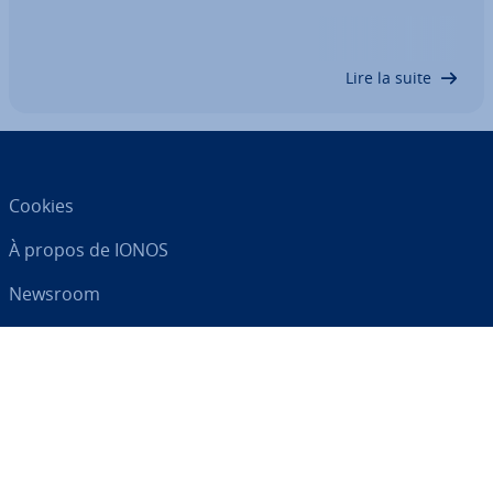
ga­tion de dresser un bilan pour tous ? Peut-on bé­
né­fi­cier de dispense de bilan ? Et si oui quelle est la
procédure ? Nous faisons le…
Lire la suite
Cookies
À propos de IONOS
Newsroom
Centre d'As­sis­tance
CGV
Clause de con­fi­den­tia­lité