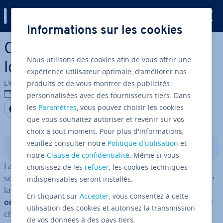
Digital Guide
Informations sur les cookies
Aller au contenu principal
Com­pa­ra­tif des meilleurs
Nous utilisons des cookies afin de vous offrir une
logiciels de comp­ta­bi­lité
expérience utilisateur optimale, d’améliorer nos
L'équipe édi­to­riale IONOS
produits et de vous montrer des publicités
21/05/2025
personnalisées avec des fournisseurs tiers. Dans
Partager sur Facebook
Partager sur Twitter
Partager sur LinkedIn
les
Paramètres
, vous pouvez choisir les cookies
que vous souhaitez autoriser et revenir sur vos
choix à tout moment. Pour plus d'informations,
veuillez consulter notre
Politique d'utilisation
et
Sommaire
notre
Clause de confidentialité
. Même si vous
La comp­ta­bi­lité est une partie certes complexe, mais es­
choisissez de les
refuser
, les cookies techniques
sen­tielle de la vie quo­ti­dienne d’une en­tre­prise : il est de
indispensables seront installés.
la plus haute im­por­tance de
garder vos finances en
En cliquant sur
Accepter
, vous consentez à cette
ordre
. Des erreurs d’inat­ten­tion pour­raient vous coûter
utilisation des cookies et autorisez la transmission
cher ! Heu­reu­se­ment, la comp­ta­bi­lité est aujourd’hui
de vos données à des pays tiers.