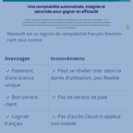
Wavesoft est un logiciel de comp­ta­bi­lité français fonc­tion­
nant sous licence.
Avantages
In­con­vé­nients
✓
✗
Paiement
Peut se révéler cher selon la
d’une licence
durée d’uti­li­sa­tion, peu flexible
unique
✓
✗
Bon service
Pas de service de paie
client
✓
✗
Logiciel
Pas d’accès Cloud ni ap­pli­ca­
français
tion mobile