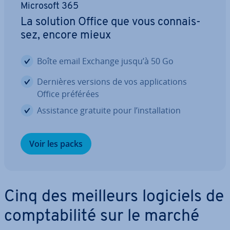
Microsoft 365
La solution Office que vous con­nais­
sez, encore mieux
Boîte email Exchange jusqu’à 50 Go
Dernières versions de vos ap­pli­ca­tions
Office préférées
As­sis­tance gratuite pour l’ins­tal­la­tion
Voir les packs
Cinq des meilleurs logiciels de
comp­ta­bi­lité sur le marché