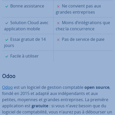
✓
✗
Bonne as­sis­tance
Ne convient pas aux
grandes en­tre­prises
✓
✗
Solution Cloud avec
Moins d’in­té­gra­tions que
ap­pli­ca­tion mobile
chez la con­cur­rence
✓
✗
Essai gratuit de 14
Pas de service de paie
jours
✓
Facile à utiliser
Odoo
Odoo
est un logiciel de gestion comptable
open source
,
fondé en 2015 et adapté aux in­dé­pen­dants et aux
petites, moyennes et grandes en­tre­prises. La première
ap­pli­ca­tion est
gratuite
: si vous n’avez besoin que du
logiciel de comp­ta­bi­lité, vous n’aurez pas à débourser un