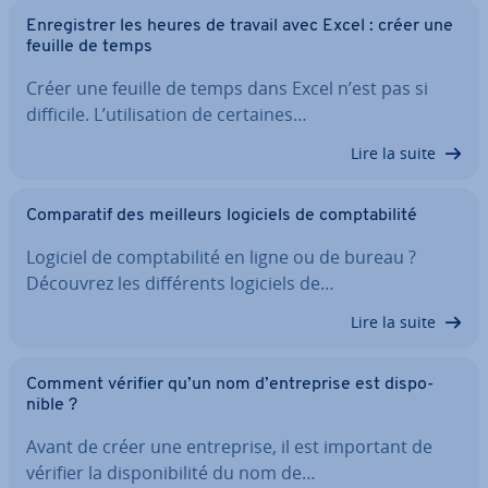
En­re­gis­trer les heures de travail avec Excel : créer une
feuille de temps
Créer une feuille de temps dans Excel n’est pas si
difficile. L’uti­li­sa­tion de certaines…
Lire la suite
Com­pa­ra­tif des meilleurs logiciels de comp­ta­bi­lité
Logiciel de comp­ta­bi­lité en ligne ou de bureau ?
Découvrez les dif­fé­rents logiciels de…
Lire la suite
Comment vérifier qu’un nom d’en­tre­prise est dis­po­
nible ?
Avant de créer une en­tre­prise, il est important de
vérifier la dis­po­ni­bi­lité du nom de…