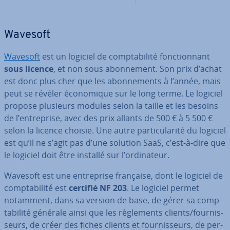
Wavesoft
Wavesoft
est un logiciel de comp­ta­bi­lité fonc­tion­nant
sous licence
, et non sous abon­ne­ment. Son prix d’achat
est donc plus cher que les abon­ne­ments à l’année, mais
peut se révéler éco­no­mique sur le long terme. Le logiciel
propose plusieurs modules selon la taille et les besoins
de l’en­tre­prise, avec des prix allants de 500 € à 5 500 €
selon la licence choisie. Une autre par­ti­cu­la­rité du logiciel
est qu’il ne s’agit pas d’une solution SaaS, c’est-à-dire que
le logiciel doit être installé sur l’or­di­na­teur.
Wavesoft est une en­tre­prise française, dont le logiciel de
comp­ta­bi­lité est
certifié NF 203
. Le logiciel permet
notamment, dans sa version de base, de gérer sa comp­
ta­bi­lité générale ainsi que les rè­gle­ments clients/four­nis­
seurs, de créer des fiches clients et four­nis­seurs, de per­