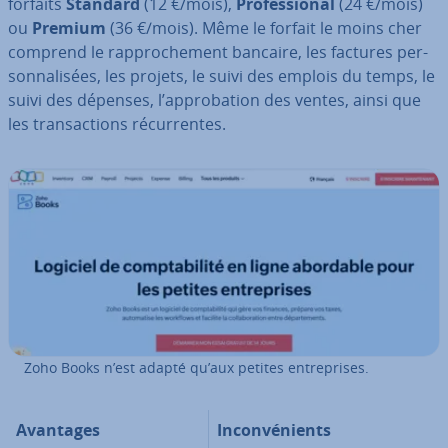
forfaits
Standard
(12 €/mois),
Pro­fes­sio­nal
(24 €/mois)
ou
Premium
(36 €/mois). Même le forfait le moins cher
comprend le rap­pro­che­ment bancaire, les factures per­
son­na­li­sées, les projets, le suivi des emplois du temps, le
suivi des dépenses, l’ap­pro­ba­tion des ventes, ainsi que
les tran­sac­tions ré­cur­rentes.
Zoho Books n’est adapté qu’aux petites en­tre­prises.
Avantages
In­con­vé­nients