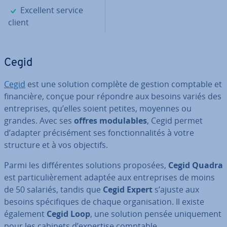
✓
Excellent service
client
Cegid
Cegid
est une solution complète de gestion comptable et
fi­nan­cière, conçue pour répondre aux besoins variés des
en­tre­prises, qu’elles soient petites, moyennes ou
grandes. Avec ses
offres mo­du­lables
, Cegid permet
d’adapter pré­ci­sé­ment ses fonc­tion­na­li­tés à votre
structure et à vos objectifs.
Parmi les dif­fé­rentes solutions proposées,
Cegid Quadra
est par­ti­cu­liè­re­ment adaptée aux en­tre­prises de moins
de 50 salariés, tandis que
Cegid Expert
s’ajuste aux
besoins spé­ci­fiques de chaque or­ga­ni­sa­tion. Il existe
également
Cegid Loop
, une solution pensée uni­que­ment
pour les cabinets d’expertise comptable.