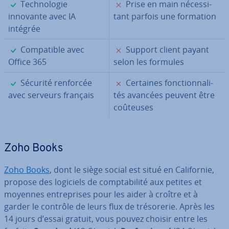
✓
✗
Tech­no­lo­gie
Prise en main né­ces­si­
innovante avec IA
tant parfois une formation
intégrée
✓
✗
Com­pa­tible avec
Support client payant
Office 365
selon les formules
✓
✗
Sécurité renforcée
Certaines fonc­tion­na­li­
avec serveurs français
tés avancées peuvent être
coûteuses
Zoho Books
Zoho Books
, dont le siège social est situé en Ca­li­for­nie,
propose des logiciels de comp­ta­bi­lité aux petites et
moyennes en­tre­prises pour les aider à croître et à
garder le contrôle de leurs flux de tré­so­re­rie. Après les
14 jours d’essai gratuit, vous pouvez choisir entre les