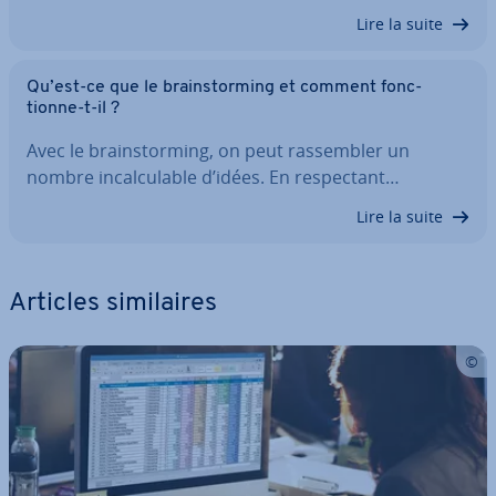
Lire la suite
Qu’est-ce que le brains­tor­ming et comment fonc­
tionne-t-il ?
Avec le brains­tor­ming, on peut ras­sem­bler un
nombre in­cal­cu­lable d’idées. En res­pec­tant…
Lire la suite
Articles si­mi­laires