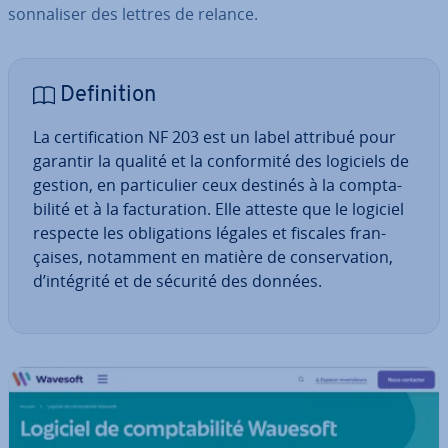
son­na­li­ser des lettres de relance.
De­fi­ni­tion
La cer­ti­fi­ca­tion NF 203 est un label attribué pour
garantir la qualité et la con­for­mité des logiciels de
gestion, en par­ti­cu­lier ceux destinés à la comp­ta­
bi­lité et à la fac­tu­ra­tion. Elle atteste que le logiciel
respecte les obli­ga­tions légales et fiscales fran­
çaises, notamment en matière de con­ser­va­tion,
d’intégrité et de sécurité des données.