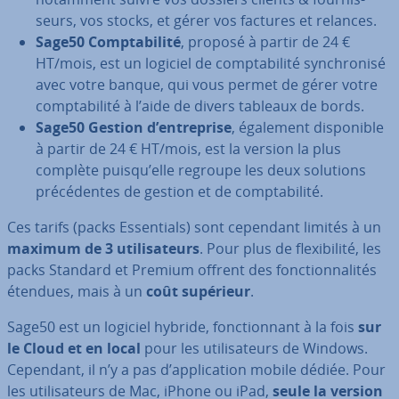
seurs, vos stocks, et gérer vos factures et relances.
Sage50 Comp­ta­bi­lité
, proposé à partir de 24 €
HT/mois, est un logiciel de comp­ta­bi­lité syn­chro­nisé
avec votre banque, qui vous permet de gérer votre
comp­ta­bi­lité à l’aide de divers tableaux de bords.
Sage50 Gestion d’en­tre­prise
, également dis­po­nible
à partir de 24 € HT/mois, est la version la plus
complète puisqu’elle regroupe les deux solutions
pré­cé­dentes de gestion et de comp­ta­bi­lité.
Ces tarifs (packs Es­sen­tials) sont cependant limités à un
maximum de 3 uti­li­sa­teurs
. Pour plus de flexi­bi­lité, les
packs Standard et Premium offrent des fonc­tion­na­li­tés
étendues, mais à un
coût supérieur
.
Sage50 est un logiciel hybride, fonc­tion­nant à la fois
sur
le Cloud et en local
pour les uti­li­sa­teurs de Windows.
Cependant, il n’y a pas d’ap­pli­ca­tion mobile dédiée. Pour
les uti­li­sa­teurs de Mac, iPhone ou iPad,
seule la version