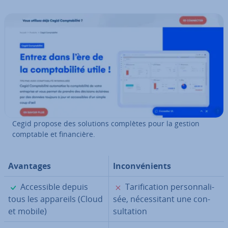
Cegid propose des solutions complètes pour la gestion
comptable et fi­nan­cière.
Avantages
In­con­vé­nients
✓
✗
Ac­ces­sible depuis
Ta­ri­fi­ca­tion per­son­na­li­
tous les appareils (Cloud
sée, né­ces­si­tant une con­
et mobile)
sul­ta­tion