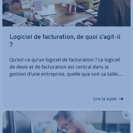
Logiciel de fac­tu­ra­tion, de quoi s’agit-il
?
Qu’est-ce qu’un logiciel de fac­tu­ra­tion ? Le logiciel
de devis et de fac­tu­ra­tion est central dans la
gestion d’une en­tre­prise, quelle que soit sa taille.
L’au­to­ma­ti­sa­tion du processus de fac­tu­ra­tion
accélère votre travail, vous permet d’être payé
plus ra­pi­de­ment et de faire…
Lire la suite