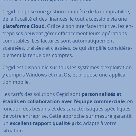
Cegid propose une gestion complète de la comp­ta­bi­lité,
de la fiscalité et des finances, le tout ac­ces­sible via une
pla­te­forme Cloud
. Grâce à son interface intuitive, les en­
tre­prises peuvent gérer ef­fi­ca­ce­ment leurs opé­ra­tions
comp­tables. Les factures sont au­to­ma­ti­que­ment
scannées, traitées et classées, ce qui simplifie con­si­dé­ra­
ble­ment la tenue des comptes.
Cegid est dis­po­nible sur tous les systèmes d’ex­ploi­ta­tion,
y compris Windows et macOS, et propose une ap­pli­ca­
tion mobile.
Les tarifs des solutions Cegid sont
per­son­na­li­sés et
établis en col­la­bo­ra­tion avec l’équipe com­mer­ciale
, en
fonction des besoins et des ca­rac­té­ris­tiques spé­ci­fiques
de votre en­tre­prise. Cette approche sur mesure garantit
un
excellent rapport qualité-prix
, adapté à votre
situation.