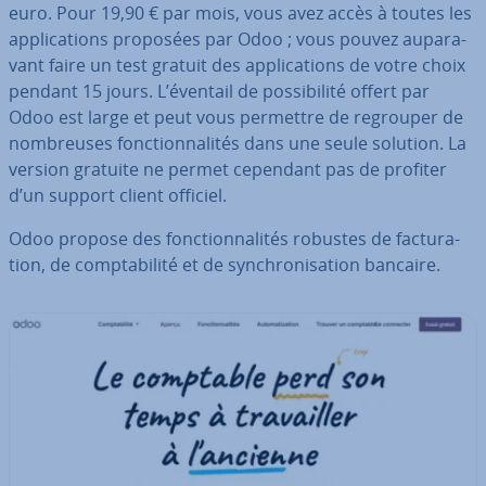
euro. Pour 19,90 € par mois, vous avez accès à toutes les
ap­pli­ca­tions proposées par Odoo ; vous pouvez au­pa­ra­
vant faire un test gratuit des ap­pli­ca­tions de votre choix
pendant 15 jours. L’éventail de pos­si­bi­lité offert par
Odoo est large et peut vous permettre de regrouper de
nom­breuses fonc­tion­na­li­tés dans une seule solution. La
version gratuite ne permet cependant pas de profiter
d’un support client officiel.
Odoo propose des fonc­tion­na­li­tés robustes de fac­tu­ra­
tion, de comp­ta­bi­lité et de syn­chro­ni­sa­tion bancaire.