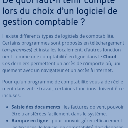
De quoi faut-il tenir compte
lors du choix d’un logiciel de
gestion comptable ?
Il existe dif­fé­rents types de logiciels de comp­ta­bi­lité.
Certains pro­grammes sont proposés en té­lé­char­ge­ment
(
on-premises
) et installés lo­ca­le­ment, d’autres fonc­tion­
nent comme une comp­ta­bi­lité en ligne dans le
Cloud
.
Ces derniers per­met­tent un accès de n’importe où, uni­
que­ment avec un na­vi­ga­teur et un accès à Internet.
Pour qu’un programme de comp­ta­bi­lité vous aide réel­le­
ment dans votre travail, certaines fonctions doivent être
incluses.
Saisie des documents
: les factures doivent pouvoir
être trans­fé­rées fa­ci­le­ment dans le système.
Banque en ligne
: pour pouvoir gérer ef­fi­ca­ce­ment
les finances, le logiciel de comp­ta­bi­lité doit disposer