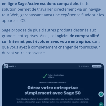
en ligne Sage Active est donc com­pa­tible
. Cette
solution permet de tra­vail­ler di­rec­te­ment via un na­vi­ga­
teur Web, ga­ran­tis­sant ainsi une ex­pé­rience fluide sur les
appareils iOS.
Sage propose de plus d’autres produits destinés aux
grandes en­tre­prises. Ainsi, ce
logiciel de comp­ta­bi­lité
sur Internet peut évoluer avec votre en­tre­prise
, sans
que vous ayez à com­plè­te­ment changer de four­nis­seur
durant votre crois­sance.