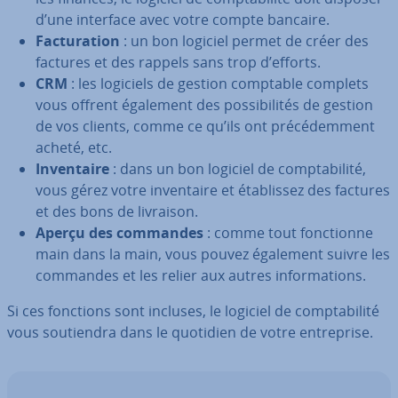
d’une interface avec votre compte bancaire.
Fac­tu­ra­tion
: un bon logiciel permet de créer des
factures et des rappels sans trop d’efforts.
CRM
: les logiciels de gestion comptable complets
vous offrent également des pos­si­bi­li­tés de gestion
de vos clients, comme ce qu’ils ont pré­cé­dem­ment
acheté, etc.
In­ven­taire
: dans un bon logiciel de comp­ta­bi­lité,
vous gérez votre in­ven­taire et éta­blis­sez des factures
et des bons de livraison.
Aperçu des commandes
: comme tout fonc­tionne
main dans la main, vous pouvez également suivre les
commandes et les relier aux autres in­for­ma­tions.
Si ces fonctions sont incluses, le logiciel de comp­ta­bi­lité
vous sou­tien­dra dans le quotidien de votre en­tre­prise.