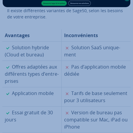
Il existe dif­fé­rentes variantes de Sage50, selon les besoins
de votre en­tre­prise.
Avantages
In­con­vé­nients
✓
✗
Solution hybride
Solution SaaS uni­que­
(Cloud et bureau)
ment
✓
✗
Offres adaptées aux
Pas d’ap­pli­ca­tion mobile
dif­fé­rents types d’en­tre­
dédiée
prises
✓
✗
Ap­pli­ca­tion mobile
Tarifs de base seulement
pour 3 uti­li­sa­teurs
✓
✗
Essai gratuit de 30
Version de bureau pas
jours
com­pa­tible sur Mac, iPad ou
iPhone