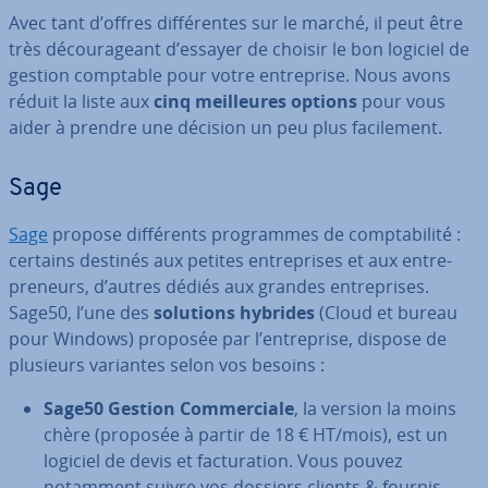
Avec tant d’offres dif­fé­rentes sur le marché, il peut être
très dé­cou­ra­geant d’essayer de choisir le bon logiciel de
gestion comptable pour votre en­tre­prise. Nous avons
réduit la liste aux
cinq meil­leures options
pour vous
aider à prendre une décision un peu plus fa­ci­le­ment.
Sage
Sage
propose dif­fé­rents pro­grammes de comp­ta­bi­lité :
certains destinés aux petites en­tre­prises et aux en­tre­
pre­neurs, d’autres dédiés aux grandes en­tre­prises.
Sage50, l’une des
solutions hybrides
(Cloud et bureau
pour Windows) proposée par l’en­tre­prise, dispose de
plusieurs variantes selon vos besoins :
Sage50 Gestion Com­mer­ciale
, la version la moins
chère (proposée à partir de 18 € HT/mois), est un
logiciel de devis et fac­tu­ra­tion. Vous pouvez
notamment suivre vos dossiers clients & four­nis­