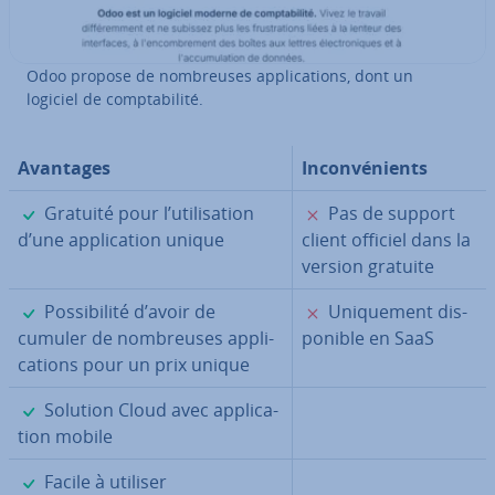
Odoo propose de nom­breuses ap­pli­ca­tions, dont un
logiciel de comp­ta­bi­lité.
Avantages
In­con­vé­nients
✓
✗
Gratuité pour l’uti­li­sa­tion
Pas de support
d’une ap­pli­ca­tion unique
client officiel dans la
version gratuite
✓
✗
Pos­si­bi­lité d’avoir de
Uni­que­ment dis­
cumuler de nom­breuses ap­pli­
po­nible en SaaS
ca­tions pour un prix unique
✓
Solution Cloud avec ap­pli­ca­
tion mobile
✓
Facile à utiliser