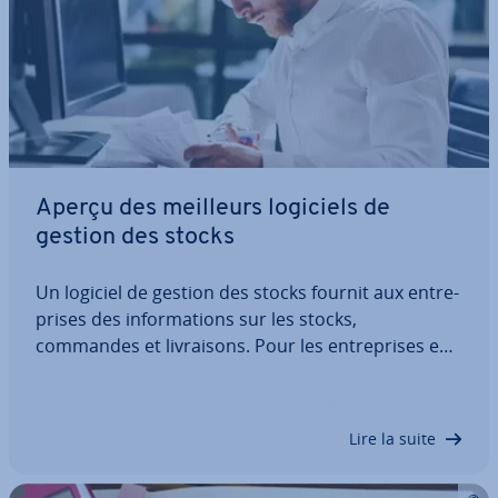
Aperçu des meilleurs logiciels de
gestion des stocks
Un logiciel de gestion des stocks fournit aux en­tre­
prises des in­for­ma­tions sur les stocks,
commandes et li­vrai­sons. Pour les en­tre­prises en
pleine crois­sance comme pour les grands
groupes, ces logiciels d’in­ven­taire réduisent les
risques d’erreurs et de ruptures de stock car ils…
Lire la suite