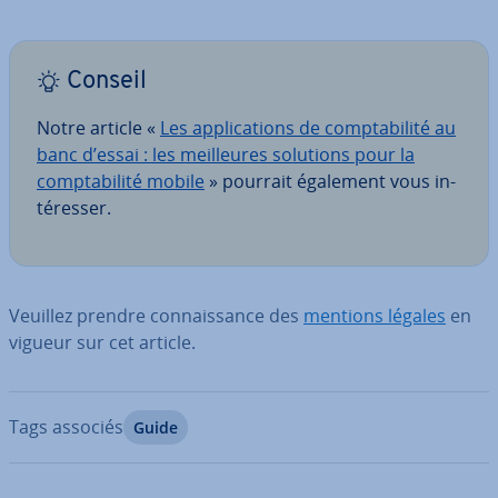
Conseil
Notre article «
Les ap­pli­ca­tions de comp­ta­bi­lité au
banc d’essai : les meil­leures solutions pour la
comp­ta­bi­lité mobile
» pourrait également vous in­
té­res­ser.
Veuillez prendre con­nais­sance des
mentions légales
en
vigueur sur cet article.
Tags associés
Guide