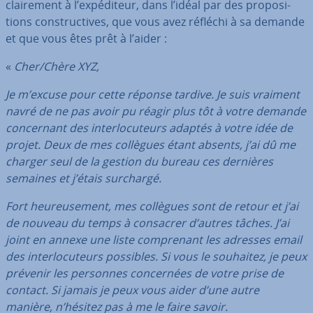
clai­re­ment à l’ex­pé­di­teur, dans l’idéal par des pro­po­si­
tions cons­truc­tives, que vous avez réfléchi à sa demande
et que vous êtes prêt à l’aider :
«
Cher/Chère XYZ,
Je m’excuse pour cette réponse tardive. Je suis vraiment
navré de ne pas avoir pu réagir plus tôt à votre demande
con­cer­nant des in­ter­lo­cu­teurs adaptés à votre idée de
projet. Deux de mes collègues étant absents, j’ai dû me
charger seul de la gestion du bureau ces dernières
semaines et j’étais surchargé.
Fort heu­reu­se­ment, mes collègues sont de retour et j’ai
de nouveau du temps à consacrer d’autres tâches. J’ai
joint en annexe une liste com­pre­nant les adresses email
des in­ter­lo­cu­teurs possibles. Si vous le souhaitez, je peux
prévenir les personnes con­cer­nées de votre prise de
contact. Si jamais je peux vous aider d’une autre
manière, n’hésitez pas à me le faire savoir.