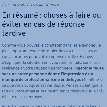
Avec mes sincères sa­lu­ta­tions »
En résumé : choses à faire ou
éviter en cas de réponse
tardive
Comme vous pouvez le constater dans les exemples, le
plus important est de formuler des excuses claires et
con­vain­cantes pour votre réponse tardive. Essayez
d’expliquer la situation en évoquant les faits, sans faire
référence à votre situation per­son­nelle.
Rejeter la faute
sur une autre personne donne l’im­pres­sion d’un
manque de pro­fes­sion­na­lisme et de loyauté
, même si
ce que vous évoquez est véridique. Pensez au fait que le
ton de votre email aura une influence décisive sur la cré­
di­bi­lité de vos excuses.
Vous trouverez ci-dessous un ré­ca­pi­tu­la­tif sur la façon