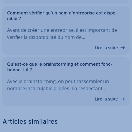
Comment vérifier qu’un nom d’en­tre­prise est dis­po­
nible ?
Avant de créer une en­tre­prise, il est important de
vérifier la dis­po­ni­bi­lité du nom de…
Lire la suite
Qu’est-ce que le brains­tor­ming et comment fonc­
tionne-t-il ?
Avec le brains­tor­ming, on peut ras­sem­bler un
nombre in­cal­cu­lable d’idées. En res­pec­tant…
Lire la suite
Articles si­mi­laires