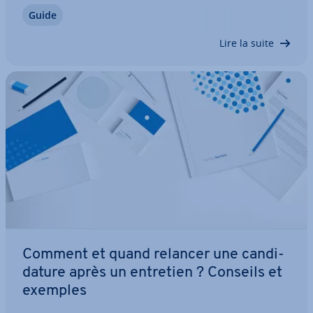
clés puissent ressortir - de pré­fé­rence avec un cur­
Guide
ri­cu­lum vitae sous forme de tableau qui ne laisse
rien à désirer. Nous vous montrons comment…
Lire la suite
Comment et quand relancer une can­di­
da­ture après un entretien ? Conseils et
exemples