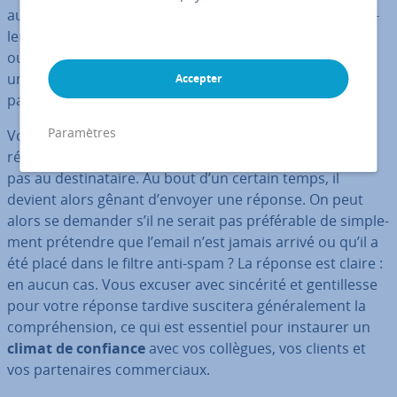
aujourd’hui fréquent qu’un événement vienne s’in­ter­ca­
ler, que ce soit une tâche à accomplir en toute urgence
ou une réunion convoquée à la dernière minute. Dans
un tel cas, un email que l’on vient de recevoir peut vite
Accepter
passer à la trappe.
Paramètres
Vous pouvez aussi repousser dé­li­bé­ré­ment votre
réponse, car vous savez per­ti­nem­ment qu’elle ne plaira
pas au des­ti­na­taire. Au bout d’un certain temps, il
devient alors gênant d’envoyer une réponse. On peut
alors se demander s’il ne serait pas pré­fé­rable de sim­ple­
ment prétendre que l’email n’est jamais arrivé ou qu’il a
été placé dans le filtre anti-spam ? La réponse est claire :
en aucun cas. Vous excuser avec sincérité et gen­til­lesse
pour votre réponse tardive suscitera gé­né­ra­le­ment la
com­pré­hen­sion, ce qui est essentiel pour instaurer un
climat de confiance
avec vos collègues, vos clients et
vos par­te­naires com­mer­ciaux.