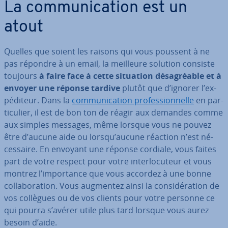
La com­mu­ni­ca­tion est un
atout
Quelles que soient les raisons qui vous poussent à ne
pas répondre à un email, la meilleure solution consiste
toujours
à faire face à cette situation dé­sa­gréable et à
envoyer une réponse tardive
plutôt que d’ignorer l’ex­
pé­di­teur. Dans la
com­mu­ni­ca­tion pro­fes­sion­nelle
en par­
ti­cu­lier, il est de bon ton de réagir aux demandes comme
aux simples messages, même lorsque vous ne pouvez
être d’aucune aide ou lorsqu’aucune réaction n’est né­
ces­saire. En envoyant une réponse cordiale, vous faites
part de votre respect pour votre in­ter­lo­cu­teur et vous
montrez l’im­por­tance que vous accordez à une bonne
col­la­bo­ra­tion. Vous augmentez ainsi la con­si­dé­ra­tion de
vos collègues ou de vos clients pour votre personne ce
qui pourra s’avérer utile plus tard lorsque vous aurez
besoin d’aide.