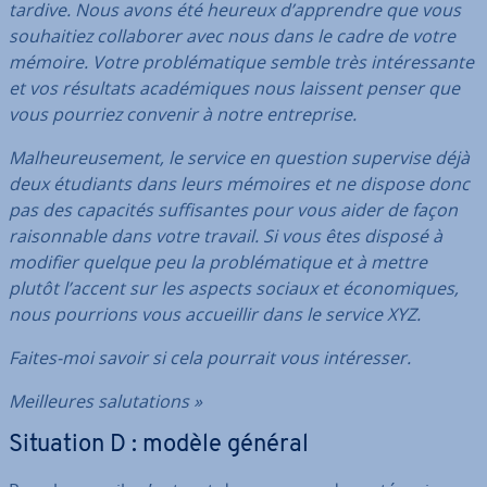
tardive. Nous avons été heureux d’apprendre que vous
sou­hai­tiez col­la­bo­rer avec nous dans le cadre de votre
mémoire. Votre pro­blé­ma­tique semble très in­té­res­sante
et vos résultats aca­dé­miques nous laissent penser que
vous pourriez convenir à notre en­tre­prise.
Mal­heu­reu­se­ment, le service en question supervise déjà
deux étudiants dans leurs mémoires et ne dispose donc
pas des capacités suf­fi­santes pour vous aider de façon
rai­son­nable dans votre travail. Si vous êtes disposé à
modifier quelque peu la pro­blé­ma­tique et à mettre
plutôt l’accent sur les aspects sociaux et éco­no­miques,
nous pourrions vous ac­cueil­lir dans le service XYZ.
Faites-moi savoir si cela pourrait vous in­té­res­ser.
Meil­leures sa­lu­ta­tions »
Situation D : modèle général