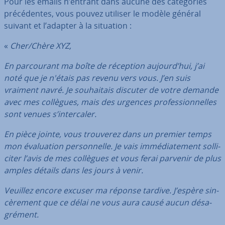
Pour les emails n’entrant dans aucune des ca­té­go­ries
pré­cé­dentes, vous pouvez utiliser le modèle général
suivant et l’adapter à la situation :
«
Cher/Chère XYZ,
En par­cou­rant ma boîte de réception aujourd’hui, j’ai
noté que je n'étais pas revenu vers vous. J’en suis
vraiment navré. Je sou­hai­tais discuter de votre demande
avec mes collègues, mais des urgences pro­fes­sion­nelles
sont venues s’in­ter­ca­ler.
En pièce jointe, vous trouverez dans un premier temps
mon éva­lua­tion per­son­nelle. Je vais im­mé­dia­te­ment sol­li­
ci­ter l’avis de mes collègues et vous ferai parvenir de plus
amples détails dans les jours à venir.
Veuillez encore excuser ma réponse tardive. J’espère sin­
cè­re­ment que ce délai ne vous aura causé aucun dé­sa­
gré­ment.