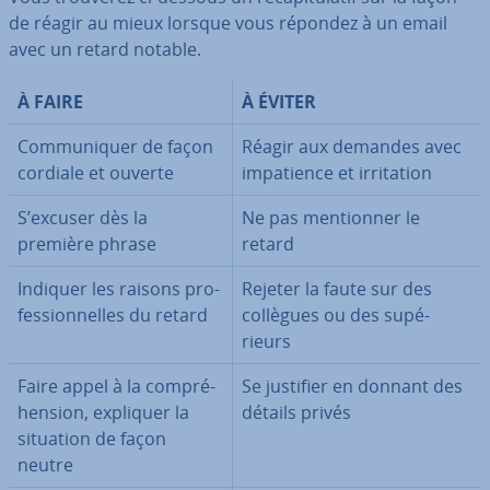
de réagir au mieux lorsque vous répondez à un email
avec un retard notable.
À FAIRE
À ÉVITER
Com­mu­ni­quer de façon
Réagir aux demandes avec
cordiale et ouverte
im­pa­tience et ir­ri­ta­tion
S’excuser dès la
Ne pas men­tion­ner le
première phrase
retard
Indiquer les raisons pro­
Rejeter la faute sur des
fes­sion­nelles du retard
collègues ou des su­pé­
rieurs
Faire appel à la com­pré­
Se justifier en donnant des
hen­sion, expliquer la
détails privés
situation de façon
neutre