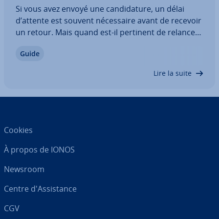
Si vous avez envoyé une can­di­da­ture, un délai
d’attente est souvent né­ces­saire avant de recevoir
un retour. Mais quand est-il pertinent de relancer
après un entretien ? Selon l’employeur et la date
Guide
limite de can­di­da­ture, il peut devenir judicieux de
prendre l’ini­tia­tive par…
Lire la suite
Cookies
À propos de IONOS
Newsroom
Centre d'As­sis­tance
CGV