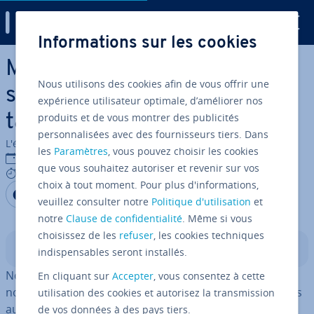
Digital Guide
Informations sur les cookies
Aller au contenu principal
Mieux vaut tard que jamais :
Nous utilisons des cookies afin de vous offrir une
s’excuser pour une réponse
expérience utilisateur optimale, d’améliorer nos
produits et de vous montrer des publicités
tardive
personnalisées avec des fournisseurs tiers. Dans
L'équipe édi­to­riale IONOS
les
Paramètres
, vous pouvez choisir les cookies
12/09/2023
que vous souhaitez autoriser et revenir sur vos
8 mins
choix à tout moment. Pour plus d'informations,
Partager sur Facebook
Partager sur Twitter
Partager sur LinkedIn
veuillez consulter notre
Politique d'utilisation
et
notre
Clause de confidentialité
. Même si vous
choisissez de les
refuser
, les cookies techniques
Sommaire
indispensables seront installés.
Nos boîtes de réception foi­son­nent d’emails auxquels
En cliquant sur
Accepter
, vous consentez à cette
nous aurions dû répondre des jours voire des semaines
utilisation des cookies et autorisez la transmission
au­pa­ra­vant. Mais dans le quotidien pro­fes­sion­nel, il est
de vos données à des pays tiers.