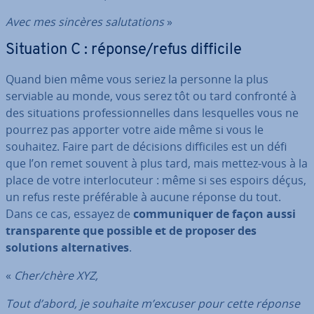
Avec mes sincères sa­lu­ta­tions
»
Situation C : réponse/refus difficile
Quand bien même vous seriez la personne la plus
serviable au monde, vous serez tôt ou tard confronté à
des si­tua­tions pro­fes­sion­nelles dans les­quelles vous ne
pourrez pas apporter votre aide même si vous le
souhaitez. Faire part de décisions dif­fi­ciles est un défi
que l’on remet souvent à plus tard, mais mettez-vous à la
place de votre in­ter­lo­cu­teur : même si ses espoirs déçus,
un refus reste pré­fé­rable à aucune réponse du tout.
Dans ce cas, essayez de
com­mu­ni­quer de façon aussi
trans­pa­rente que possible et de proposer des
solutions al­ter­na­tives
.
«
Cher/chère XYZ,
Tout d’abord, je souhaite m’excuser pour cette réponse