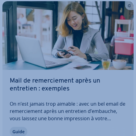
Mail de re­mer­cie­ment après un
entretien : exemples
On n’est jamais trop aimable : avec un bel email de
re­mer­cie­ment après un entretien d’embauche,
vous laissez une bonne im­pres­sion à votre
éventuel futur employeur. Un message court et
Guide
amical vous donne un avantage sur vos con­cur­