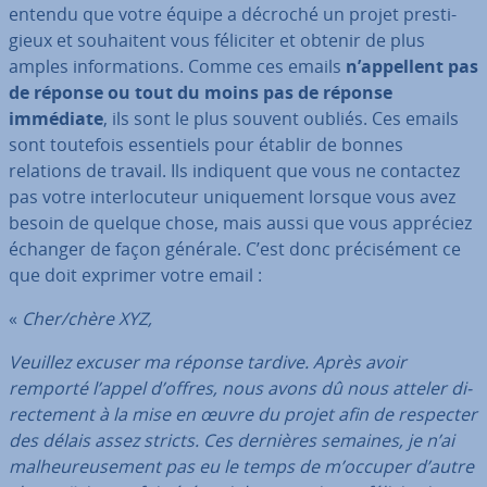
entendu que votre équipe a décroché un projet pres­ti­
gieux et sou­hai­tent vous féliciter et obtenir de plus
amples in­for­ma­tions. Comme ces emails
n’appellent pas
de réponse ou tout du moins pas de réponse
immédiate
, ils sont le plus souvent oubliés. Ces emails
sont toutefois es­sen­tiels pour établir de bonnes
relations de travail. Ils indiquent que vous ne contactez
pas votre in­ter­lo­cu­teur uni­que­ment lorsque vous avez
besoin de quelque chose, mais aussi que vous appréciez
échanger de façon générale. C’est donc pré­ci­sé­ment ce
que doit exprimer votre email :
«
Cher/chère XYZ,
Veuillez excuser ma réponse tardive. Après avoir
remporté l’appel d’offres, nous avons dû nous atteler di­
rec­te­ment à la mise en œuvre du projet afin de respecter
des délais assez stricts. Ces dernières semaines, je n’ai
mal­heu­reu­se­ment pas eu le temps de m’occuper d’autre