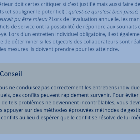
rieur doit certes critiquer si c'est justifié mais aussi faire 
ts (et souligner le potentiel) :
qu'est-ce qui s'est bien passé,
aurait pu être mieux ?
Lors de l’éva­lua­tion annuelle, les ma
chefs de service ont la pos­si­bi­lité de répondre aux souhaits 
yé. Lors d'un entretien in­di­vi­duel obli­ga­toire, il est égalem
e de dé­ter­mi­ner si les objectifs des col­la­bo­ra­teurs sont réa
les mesures ils doivent prendre pour les atteindre.
Conseil
ous ne conduisez pas cor­rec­te­ment les en­tre­tiens in­di­vi­due
uels, des conflits peuvent ra­pi­de­ment survenir. Pour éviter
 de tels problèmes ne de­vien­nent in­con­trô­lables, vous devr
s appuyer sur des méthodes éprouvées méthodes de gesti
 conflits au lieu d'espérer que le conflit se résolve de lui-m