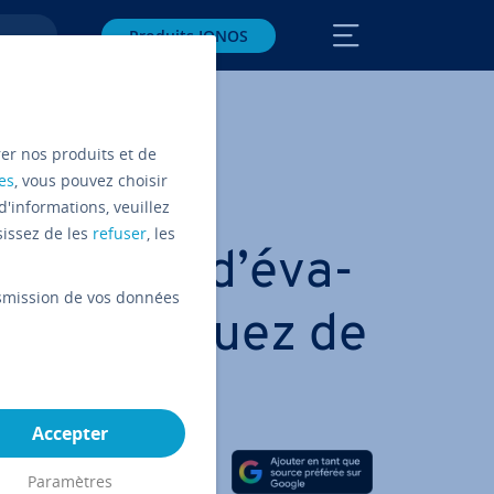
Produits IONOS
rer nos produits et de
es
, vous pouvez choisir
d'informations, veuillez
sissez de les
refuser
, les
n annuel d’éva­
ansmission de vos données
com­mu­ni­quez de
ficace !
Accepter
Partager sur Facebook
Partager sur Twitter
Partager sur LinkedIn
Paramètres