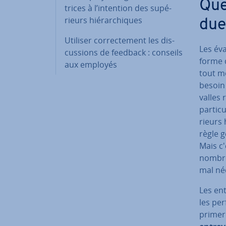
Quel
trices à l’intention des su­pé­
rieurs hié­rar­chiques
due
Utiliser cor­rec­te­ment les dis­
Les év
cus­sions de feedback : conseils
forme d
aux employés
tout mo
besoin 
valles 
par­ti­c
rieurs 
règle g
Mais c'
nombreu
mal né­
Les en­
les per
pri­mer