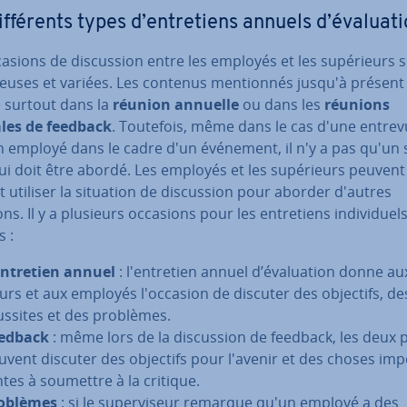
f­fé­rents types d’en­tre­tiens annuels d’éva­lua­t
asions de dis­cus­sion entre les employés et les su­pé­rieurs 
euses et variées. Les contenus men­tion­nés jusqu'à présent
e surtout dans la
réunion annuelle
ou dans les
réunions
les de feedback
. Toutefois, même dans le cas d'une entre
n employé dans le cadre d'un événement, il n'y a pas qu'un 
ui doit être abordé. Les employés et les su­pé­rieurs peuvent c
 utiliser la situation de dis­cus­sion pour aborder d'autres
ns. Il y a plusieurs occasions pour les en­tre­tiens in­di­vi­duel
 :
entretien annuel
: l'en­tre­tien annuel d’éva­lua­tion donne au
eurs et aux employés l'oc­ca­sion de discuter des objectifs, de
ussites et des problèmes.
edback
: même lors de la dis­cus­sion de feedback, les deux 
uvent discuter des objectifs pour l'avenir et des choses im­p
ntes à soumettre à la critique.
oblèmes
: si le su­per­vi­seur remarque qu'un employé a des