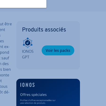
eut être
sent
Produits associés
s
ses
nt ex­
Voir les packs
IONOS
épond
GPT
t sauf
on des
as bien
honte
et
 tous
ôt dé­