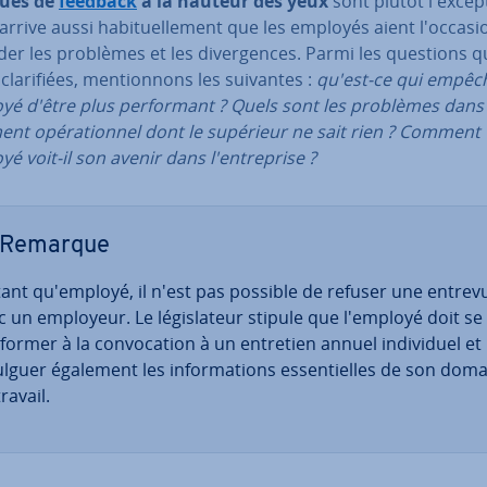
vues de
feedback
à la hauteur des yeux
sont plutôt l'ex­cep­
 arrive aussi ha­bi­tuel­le­ment que les employés aient l'oc­ca­si
er les problèmes et les di­ver­gences. Parmi les questions q
cla­ri­fiées, men­tion­nons les suivantes :
qu'est-ce qui empêc
yé d'être plus per­for­mant ? Quels sont les problèmes dans 
ment opé­ra­tion­nel dont le supérieur ne sait rien ? Comment
yé voit-il son avenir dans l'en­tre­prise ?
Remarque
tant qu'em­ployé, il n'est pas possible de refuser une entrev
c un employeur. Le lé­gis­la­teur stipule que l'employé doit se
ormer à la con­vo­ca­tion à un entretien annuel in­di­vi­duel et
ulguer également les in­for­ma­tions es­sen­tielles de son dom
ravail.