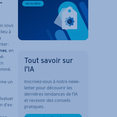
­
is sous
lieu à
a
­ter­
ines
, en
pé­
Tout savoir sur
En
l’IA
rminé.
Inscrivez-vous à notre news­
omme un
let­ter pour découvrir les
dernières tendances de l’IA
'évaluer
et recevoir des conseils
n d'ex­
pratiques.