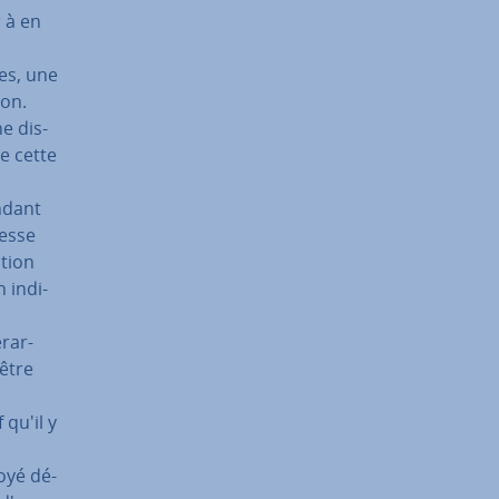
 à en
ues, une
ion.
e dis­
e cette
endant
sesse
ation
 in­di­
­rar­
 être
 qu'il y
loyé dé­