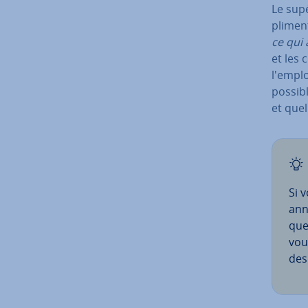
Le supé
pli­men
ce qui 
et les 
l'emplo
possibl
et quel
Si v
ann
que
vou
des