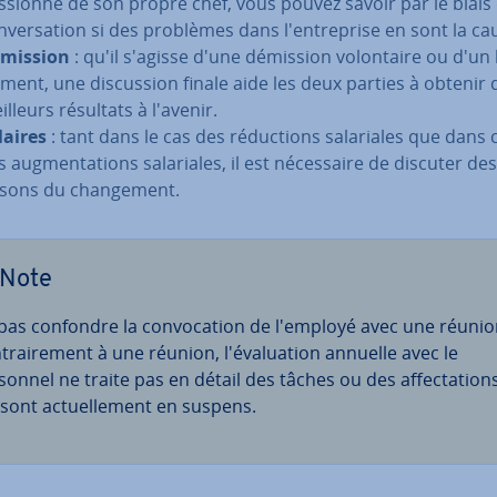
s­sionne de son propre chef, vous pouvez savoir par le biais
n­ver­sa­tion si des problèmes dans l'en­tre­prise en sont la ca
mission
: qu'il s'agisse d'une démission vo­lon­taire ou d'un l
e­ment, une dis­cus­sion finale aide les deux parties à obtenir 
lleurs résultats à l'avenir.
laires
: tant dans le cas des ré­duc­tions sa­la­riales que dans 
 aug­men­ta­tions sa­la­riales, il est né­ces­saire de discuter des
isons du chan­ge­ment.
Note
pas confondre la con­vo­ca­tion de l'employé avec une réunio
trai­re­ment à une réunion, l'éva­lua­tion annuelle avec le
sonnel ne traite pas en détail des tâches ou des af­fec­ta­tion
 sont ac­tuel­le­ment en suspens.