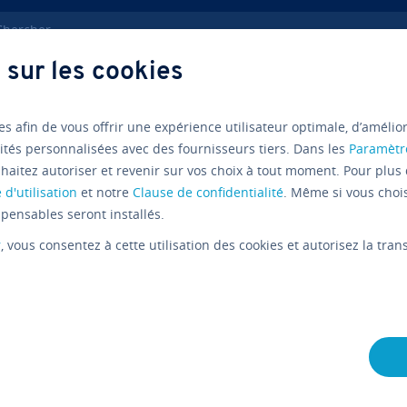
ercher
 sur les cookies
ité
Réussir l’entretien in­di­vi­duel annuel
es afin de vous offrir une expérience utilisateur optimale, d’amélio
ités personnalisées avec des fournisseurs tiers. Dans les
Paramètr
haitez autoriser et revenir sur vos choix à tout moment. Pour plus 
Guide
 d'utilisation
et notre
Clause de confidentialité
. Même si vous choi
L’entretie
pensables seront installés.
r
, vous consentez à cette utilisation des cookies et autorisez la tr
lua­tion : 
manière ef
L'équipe édi­to­riale IONOS
12/09/2023