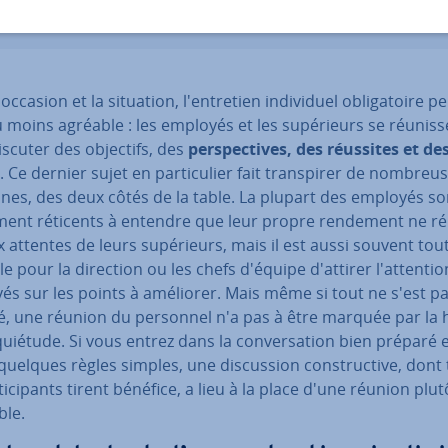
oc­ca­sion et la situation, l'en­tre­tien in­di­vi­duel obli­ga­toire p
 moins agréable : les employés et les su­pé­rieurs se réu­nis­
scuter des objectifs, des
pers­pec­tives, des réussites et de
. Ce dernier sujet en par­ti­cu­lier fait trans­pi­rer de nom­breu
nes, des deux côtés de la table. La plupart des employés so
­ment réticents à entendre que leur propre rendement ne r
 attentes de leurs su­pé­rieurs, mais il est aussi souvent tou
e pour la direction ou les chefs d'équipe d'attirer l'at­ten­ti
és sur les points à améliorer. Mais même si tout ne s'est p
é, une réunion du personnel n'a pas à être marquée par la 
­quié­tude. Si vous entrez dans la con­ver­sa­tion bien préparé 
quelques règles simples, une dis­cus­sion cons­truc­tive, dont
­ti­ci­pants tirent bénéfice, a lieu à la place d'une réunion plut
ble.