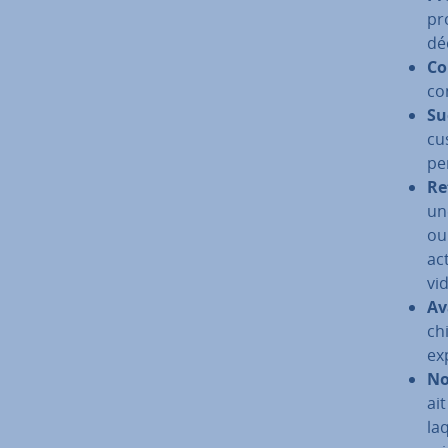
pr
dé
Co
co
Su
cu
per
Re
un
ou
ac
vi­
Av
chi
ex
No­
ai
la