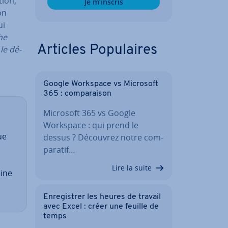
tion,
Je m’inscris
on
ui
he
Articles Po­pu­laires
le dé­
Google Workspace vs Microsoft
365 : com­pa­rai­son
Microsoft 365 vs Google
Workspace : qui prend le
ue
dessus ? Découvrez notre com­
pa­ra­tif…
Lire la suite
aine
En­re­gis­trer les heures de travail
avec Excel : créer une feuille de
temps