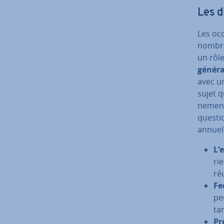
Les di
Les occ
nom­br
un rôl
généra
avec u
sujet q
ne­ment
questio
annuels
L’
ri
ré
Fe
pe
ta
Pr