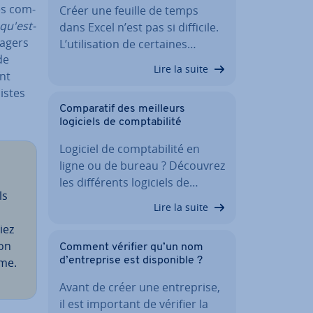
des com­
Créer une feuille de temps
 qu'est-
dans Excel n’est pas si difficile.
nagers
L’uti­li­sa­tion de certaines…
de
Lire la suite
ent
listes
Com­pa­ra­tif des meilleurs
logiciels de comp­ta­bi­lité
Logiciel de comp­ta­bi­lité en
ligne ou de bureau ? Découvrez
les dif­fé­rents logiciels de…
ls
Lire la suite
iez
on
Comment vérifier qu’un nom
ême.
d’en­tre­prise est dis­po­nible ?
Avant de créer une en­tre­prise,
il est important de vérifier la