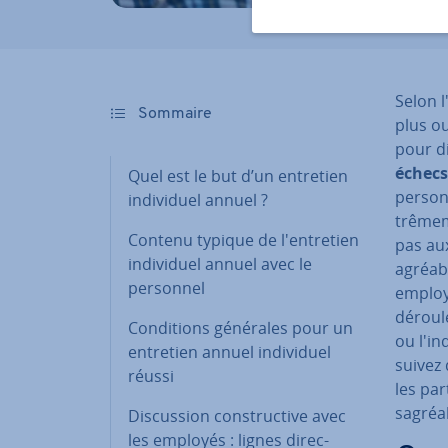
Selon l'
Sommaire
plus ou
pour di
échecs
Quel est le but d’un entretien
person
in­di­vi­duel annuel ?
trê­me
Contenu typique de l'en­tre­tien
pas aux
in­di­vi­duel annuel avec le
agréabl
personnel
employ
déroul
Con­di­tions générales pour un
ou l'in
entretien annuel in­di­vi­duel
suivez 
réussi
les par
sa­gréa
Dis­cus­sion cons­truc­tive avec
les employés : lignes di­rec­