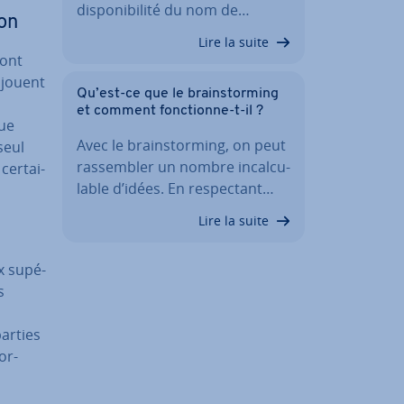
dis­po­ni­bi­lité du nom de…
ion
Lire la suite
sont
 jouent
Qu’est-ce que le brains­tor­ming
et comment fonc­tionne-t-il ?
vue
Avec le brains­tor­ming, on peut
seul
ras­sem­bler un nombre in­cal­cu­
er­tai­
lable d’idées. En res­pec­tant…
s
Lire la suite
x su­pé­
s
parties
or­