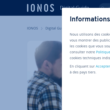
Digital Guide
Ch
Aller au contenu principal
Informations
IONOS
Digital Guide
Startup
Pro­duc­ti­v
Nous utilisons des cooki
vous montrer des public
les cookies que vous sou
consulter notre
Politique
cookies techniques indis
En cliquant sur
Accepte
à des pays tiers.