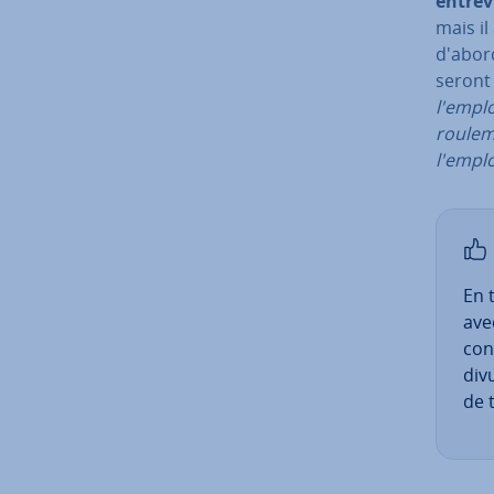
entre
mais il
d'abord
seront 
l'emplo
rou­le­
l'emplo
En 
ave
conf
div
de t