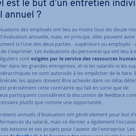
 est le but d’un entretien in­di­vi
l annuel ?
a­lua­tions des employés ont lieu au moins tous les douze mo
'éva­lua­tion annuelle, mais, en principe, elles peuvent avoir 
ment si l'une des deux parties - su­pé­rieurs ou employés - 
de s'ex­pri­mer. Les éva­lua­tions du personnel qui ont lieu à in
réguliers sont
exigées par le service des res­sources huma
u­lier dans les grandes en­tre­prises, et ni les salariés ni les su­
hié­rar­chiques ne sont autorisés à les empêcher de le faire. 
énérale, les appels doivent être achevés dans un délai déte
est pré­ci­sé­ment cette con­trainte qui fait en sorte que de
x par­ti­ci­pants con­si­dè­rent la dis­cus­sion de feedback c
ces­saire plutôt que comme une op­por­tu­nité.
tre­tiens annuels d'éva­lua­tion ont gé­né­ra­le­ment pour but d
­for­mances du salarié, mais ce dernier a également l'oc­ca­sio
 ses besoins et ses projets pour l'avenir de l'en­tre­prise. Les