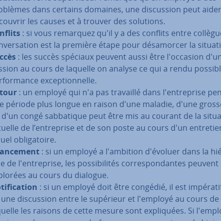
oblèmes dans certains domaines, une dis­cus­sion peut aider
couvrir les causes et à trouver des solutions.
nflits
: si vous remarquez qu'il y a des conflits entre collèg
n­ver­sa­tion est la première étape pour dé­sa­mor­cer la situat
ccès
: les succès spéciaux peuvent aussi être l'oc­ca­sion d'un
s­sion au cours de laquelle on analyse ce qui a rendu possibl
­for­mance ex­cep­tion­nelle.
tour
: un employé qui n'a pas travaillé dans l'en­tre­prise p
e période plus longue en raison d'une maladie, d'une gros
 d'un congé sab­ba­tique peut être mis au courant de la situ
tuelle de l’en­tre­prise et de son poste au cours d'un entretien
duel obli­ga­toire.
an­ce­ment
: si un employé a l'am­bi­tion d'évoluer dans la hié
e de l'en­tre­prise, les pos­si­bi­li­tés cor­res­pon­dantes peuvent
plorées au cours du dialogue.
ti­fi­ca­tion
: si un employé doit être congédié, il est impératif
t une dis­cus­sion entre le supérieur et l'employé au cours de
quelle les raisons de cette mesure sont ex­pli­quées. Si l'emp