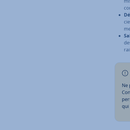
mi
co
Dé
ci
mei
Sa
des
ra
Ne 
Con­
per
qui