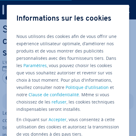
Digital Guide
Informations sur les cookies
Aller au contenu principal
Su­per­vi­sed Learning : qu’est-
Nous utilisons des cookies afin de vous offrir une
ce que l’ap­pren­tis­sage
expérience utilisateur optimale, d’améliorer nos
produits et de vous montrer des publicités
supervisé ?
personnalisées avec des fournisseurs tiers. Dans
L'équipe édi­to­riale IONOS
les
Paramètres
, vous pouvez choisir les cookies
16/09/2025
que vous souhaitez autoriser et revenir sur vos
Partager sur Facebook
Partager sur Twitter
Partager sur LinkedIn
choix à tout moment. Pour plus d'informations,
veuillez consulter notre
Politique d'utilisation
et
notre
Clause de confidentialité
. Même si vous
Sommaire
choisissez de les
refuser
, les cookies techniques
indispensables seront installés.
Le
Su­per­vi­sed Learning
, ou ap­pren­tis­sage supervisé,
En cliquant sur
Accepter
, vous consentez à cette
consiste à entraîner un modèle d’IA à faire des pré­dic­
utilisation des cookies et autorisez la transmission
tions ou des clas­si­fi­ca­tions pour de nouvelles données
de vos données à des pays tiers.
inconnues à l’aide de
données éti­que­tées
.