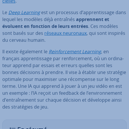
cielles
.
Le
Deep Learning
est un processus d’ap­pren­tis­sage dans
lequel les modèles déjà entraînés
ap­pren­nent et
évoluent en fonction de leurs entrées
. Ces modèles
sont basés sur des
réseaux neuronaux
, qui sont inspirés
du cerveau humain.
Il existe également le
Rein­for­ce­ment Learning
, en
français ap­pren­tis­sage par ren­for­ce­ment, où un or­di­na­
teur apprend par essais et erreurs quelles sont les
bonnes décisions à prendre. Il vise à établir une stratégie
optimale pour maximiser une ré­com­pense sur le long
terme. Une IA qui apprend à jouer à un jeu vidéo en est
un exemple : l’IA reçoit un feedback de l’en­vi­ron­ne­ment
d’en­traî­ne­ment sur chaque décision et développe ainsi
des stra­té­gies de jeu.