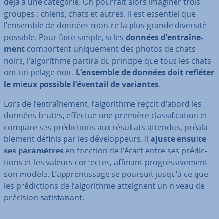
déjà à une catégorie. On pourrait alors imaginer trois
groupes : chiens, chats et autres. Il est essentiel que
l’ensemble de données montre la plus grande diversité
possible. Pour faire simple, si les
données d’en­traî­ne­
ment
com­por­tent uni­que­ment des photos de chats
noirs, l’al­go­rithme partira du principe que tous les chats
ont un pelage noir.
L’ensemble de données doit refléter
le mieux possible l’éventail de variantes
.
Lors de l’en­traî­ne­ment, l’al­go­rithme reçoit d’abord les
données brutes, effectue une première clas­si­fi­ca­tion et
compare ses pré­dic­tions aux résultats attendus, préa­la­
ble­ment définis par les dé­ve­lop­peurs. Il
ajuste ensuite
ses pa­ra­mètres
en fonction de l’écart entre ses pré­dic­
tions et les valeurs correctes, affinant pro­gres­si­ve­ment
son modèle. L’ap­pren­tis­sage se poursuit jusqu’à ce que
les pré­dic­tions de l’al­go­rithme at­teig­nent un niveau de
précision sa­tis­fai­sant.