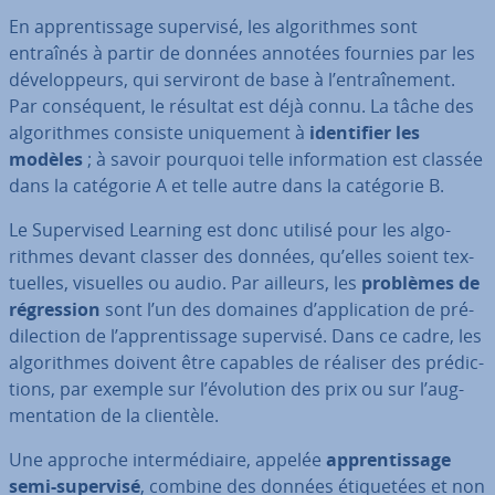
En ap­pren­tis­sage supervisé, les al­go­rithmes sont
entraînés à partir de données annotées fournies par les
dé­ve­lop­peurs, qui serviront de base à l’en­traî­ne­ment.
Par con­sé­quent, le résultat est déjà connu. La tâche des
al­go­rithmes consiste uni­que­ment à
iden­ti­fier les
modèles
; à savoir pourquoi telle in­for­ma­tion est classée
dans la catégorie A et telle autre dans la catégorie B.
Le Su­per­vi­sed Learning est donc utilisé pour les al­go­
rithmes devant classer des données, qu’elles soient tex­
tuelles, visuelles ou audio. Par ailleurs, les
problèmes de
ré­gres­sion
sont l’un des domaines d’ap­pli­ca­tion de pré­
di­lec­tion de l’ap­pren­tis­sage supervisé. Dans ce cadre, les
al­go­rithmes doivent être capables de réaliser des pré­dic­
tions, par exemple sur l’évolution des prix ou sur l’aug­
men­ta­tion de la clientèle.
Une approche in­ter­mé­diaire, appelée
ap­pren­tis­sage
semi-supervisé
, combine des données éti­que­tées et non