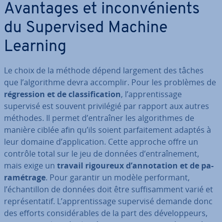
Avantages et in­con­vé­nients
du Su­per­vi­sed Machine
Learning
Le choix de la méthode dépend largement des tâches
que l’al­go­rithme devra accomplir. Pour les problèmes de
ré­gres­sion et de clas­si­fi­ca­tion
, l’ap­pren­tis­sage
supervisé est souvent pri­vi­lé­gié par rapport aux autres
méthodes. Il permet d’entraîner les al­go­rithmes de
manière ciblée afin qu’ils soient par­fai­te­ment adaptés à
leur domaine d’ap­pli­ca­tion. Cette approche offre un
contrôle total sur le jeu de données d’en­traî­ne­ment,
mais exige un
travail rigoureux d’an­no­ta­tion et de pa­
ra­mé­trage
. Pour garantir un modèle per­for­mant,
l’échan­til­lon de données doit être suf­fi­sam­ment varié et
re­pré­sen­ta­tif. L’ap­pren­tis­sage supervisé demande donc
des efforts con­si­dé­rables de la part des dé­ve­lop­peurs,