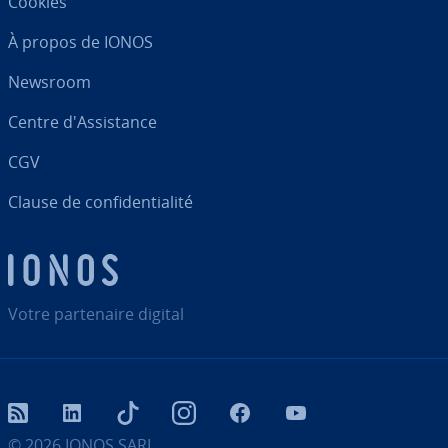
Cookies
À propos de IONOS
Newsroom
Centre d'As­sis­tance
CGV
Clause de con­fi­den­tia­lité
Votre par­te­naire digital
RSS
LinkedIn
tiktok
Instagram
Facebook
YouTube
© 2026
IONOS SARL