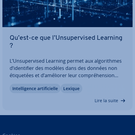
Qu’est-ce que l’Un­su­per­vi­sed Learning
?
L’Un­su­per­vi­sed Learning permet aux al­go­rithmes
d’iden­ti­fier des modèles dans des données non
éti­que­tées et d’améliorer leur com­pré­hen­sion
sans in­ter­ven­tion humaine. Mais comment une
In­tel­li­gence ar­ti­fi­cielle
Lexique
machine peut-elle apprendre ? Découvrez
comment les or­di­na­teurs ap­pren­nent à partir de
Lire la suite
données…