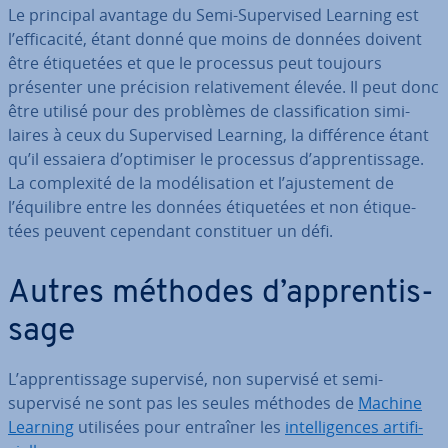
Le principal avantage du Semi-Su­per­vi­sed Learning est
l’ef­fi­ca­cité, étant donné que moins de données doivent
être éti­que­tées et que le processus peut toujours
présenter une précision re­la­ti­ve­ment élevée. Il peut donc
être utilisé pour des problèmes de clas­si­fi­ca­tion si­mi­
laires à ceux du Su­per­vi­sed Learning, la dif­fé­rence étant
qu’il essaiera d’optimiser le processus d’ap­pren­tis­sage.
La com­plexité de la mo­dé­li­sa­tion et l’ajus­te­ment de
l’équilibre entre les données éti­que­tées et non éti­que­
tées peuvent cependant cons­ti­tuer un défi.
Autres méthodes d’ap­pren­tis­
sage
L’ap­pren­tis­sage supervisé, non supervisé et semi-
supervisé ne sont pas les seules méthodes de
Machine
Learning
utilisées pour entraîner les
in­tel­li­gences ar­ti­fi­