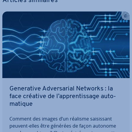
Articles si­mi­laires
Ge­ne­ra­tive Ad­ver­sa­rial Networks : la
face créative de l’ap­pren­tis­sage au­to­
ma­tique
Comment des images d’un réalisme sai­sis­sant
peuvent-elles être générées de façon autonome