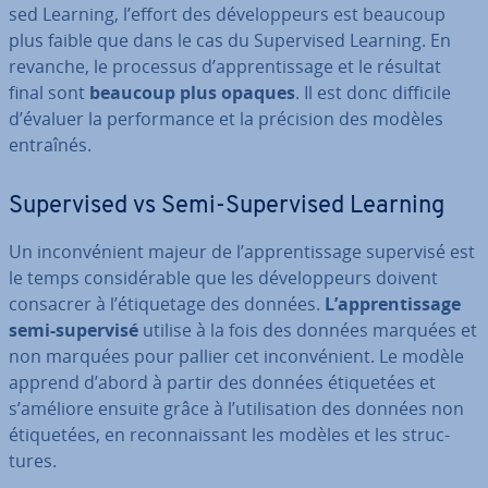
sed Learning, l’effort des dé­ve­lop­peurs est beaucoup
plus faible que dans le cas du Su­per­vi­sed Learning. En
revanche, le processus d’ap­pren­tis­sage et le résultat
final sont
beaucoup plus opaques
. Il est donc difficile
d’évaluer la per­for­mance et la précision des modèles
entraînés.
Su­per­vi­sed vs Semi-Su­per­vi­sed Learning
Un in­con­vé­nient majeur de l’ap­pren­tis­sage supervisé est
le temps con­si­dé­rable que les dé­ve­lop­peurs doivent
consacrer à l’éti­que­tage des données.
L’ap­pren­tis­sage
semi-supervisé
utilise à la fois des données marquées et
non marquées pour pallier cet in­con­vé­nient. Le modèle
apprend d’abord à partir des données éti­que­tées et
s’améliore ensuite grâce à l’uti­li­sa­tion des données non
éti­que­tées, en re­con­nais­sant les modèles et les struc­
tures.