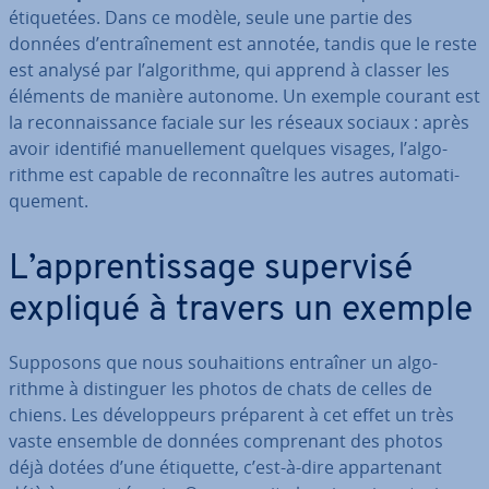
éti­que­tées. Dans ce modèle, seule une partie des
données d’en­traî­ne­ment est annotée, tandis que le reste
est analysé par l’al­go­rithme, qui apprend à classer les
éléments de manière autonome. Un exemple courant est
la re­con­nais­sance faciale sur les réseaux sociaux : après
avoir identifié ma­nuel­le­ment quelques visages, l’al­go­
rithme est capable de re­con­naître les autres au­to­ma­ti­
que­ment.
L’ap­pren­tis­sage supervisé
expliqué à travers un exemple
Supposons que nous sou­hai­tions entraîner un al­go­
rithme à dis­tin­guer les photos de chats de celles de
chiens. Les dé­ve­lop­peurs préparent à cet effet un très
vaste ensemble de données com­pre­nant des photos
déjà dotées d’une étiquette, c’est-à-dire ap­par­te­nant