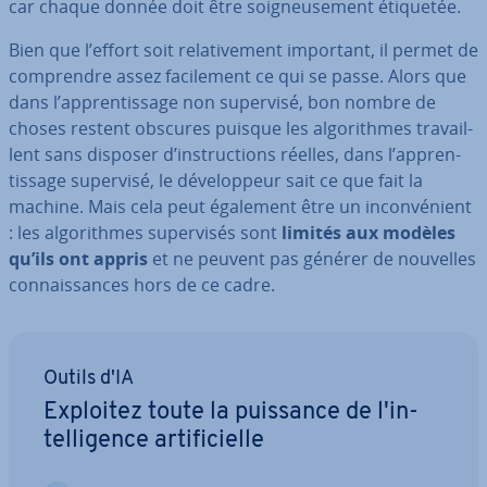
car chaque donnée doit être soig­neu­se­ment étiquetée.
Bien que l’effort soit re­la­ti­ve­ment important, il permet de
com­prendre assez fa­ci­le­ment ce qui se passe. Alors que
dans l’ap­pren­tis­sage non supervisé, bon nombre de
choses restent obscures puisque les al­go­rithmes tra­vail­
lent sans disposer d’ins­truc­tions réelles, dans l’ap­pren­
tis­sage supervisé, le dé­ve­lop­peur sait ce que fait la
machine. Mais cela peut également être un in­con­vé­nient
: les al­go­rithmes su­per­vi­sés sont
limités aux modèles
qu’ils ont appris
et ne peuvent pas générer de nouvelles
con­nais­sances hors de ce cadre.
Outils d'IA
Exploitez toute la puissance de l'in­
tel­li­gence ar­ti­fi­cielle