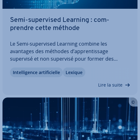
Semi-su­per­vi­sed Learning : com­
prendre cette méthode
Le Semi-su­per­vi­sed Learning combine les
avantages des méthodes d’ap­pren­tis­sage
supervisé et non supervisé pour former des
modèles avec peu de données éti­que­tées et
In­tel­li­gence ar­ti­fi­cielle
Lexique
beaucoup de données non éti­que­tées. Cette
méthode exploite le potentiel des données inex­
Lire la suite
ploi­tées et permet de rendre…