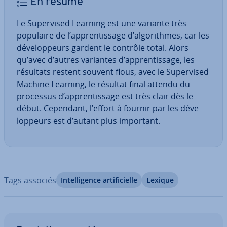
En résumé
Le Su­per­vi­sed Learning est une variante très
populaire de l’ap­pren­tis­sage d’al­go­rithmes, car les
dé­ve­lop­peurs gardent le contrôle total. Alors
qu’avec d’autres variantes d’ap­pren­tis­sage, les
résultats restent souvent flous, avec le Su­per­vi­sed
Machine Learning, le résultat final attendu du
processus d’ap­pren­tis­sage est très clair dès le
début. Cependant, l’effort à fournir par les dé­ve­
lop­peurs est d’autant plus important.
Tags associés
In­tel­li­gence ar­ti­fi­cielle
Lexique
Aller au menu principal