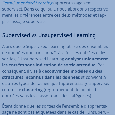
Semi-Su­per­vi­sed Learning
(ap­pren­tis­sage semi-
supervisé). Dans ce qui suit, nous abordons res­pec­ti­ve­
ment les dif­fé­rences entre ces deux méthodes et l’ap­
pren­tis­sage supervisé.
Su­per­vi­sed vs Un­su­per­vi­sed Learning
Alors que le Su­per­vi­sed Learning utilise des ensembles
de données dont on connaît à la fois les entrées et les
sorties, l’Un­su­per­vi­sed Learning
analyse uni­que­ment
les entrées sans in­di­ca­tion de sortie attendue
. Par
con­sé­quent, il vise à
découvrir des modèles ou des
struc­tures inconnus dans les données
et convient à
d’autres types de tâches que l’ap­pren­tis­sage supervisé,
comme le
clus­te­ring
(re­grou­pe­ment de points de
données sans les classer dans des ca­té­go­ries).
Étant donné que les sorties de l’ensemble d’ap­pren­tis­
sage ne sont pas éti­que­tées dans le cas de l’Un­su­per­vi­