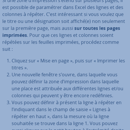
Si une zone d’im­pres­sion s’étend sur plusieurs pages, il
est possible de pa­ra­mé­trer dans Excel des lignes et des
colonnes à répéter. C’est in­té­res­sant si vous voulez que
le titre ou une dé­sig­na­tion soit affiché(e) non seulement
sur la première page, mais aussi
sur toutes les pages
imprimées
. Pour que ces lignes et colonnes soient
répétées sur les feuilles imprimées, procédez comme
suit :
Cliquez sur « Mise en page », puis sur « Imprimer les
titres ».
Une nouvelle fenêtre s’ouvre, dans laquelle vous
pouvez définir la zone d’im­pres­sion dans laquelle
une place est attribuée aux dif­fé­rentes lignes et/ou
colonnes qui peuvent y être encore re­dé­fi­nies.
Vous pouvez définir à présent la ligne à répéter en
l’indiquant dans le champ de saisie « Lignes à
répéter en haut », dans la mesure où la ligne
souhaitée se trouve dans la ligne 1. Vous pouvez