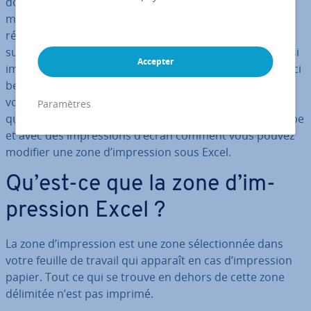
données fa­ci­li­tent le travail au bureau comme à la
maison. Si toutefois vous souhaitez présenter les
résultats de travail cor­res­pon­dants non pas sur un
support numérique, mais
sur papier
, vous pouvez aussi
Accepter
imprimer vos tableaux et gra­phiques. Vous n’avez pas ici
besoin d’imprimer l’in­té­gra­lité des feuilles de travail :
vous pouvez au lieu de cela ne sé­lec­tion­ner que
Paramètres
quelques extraits. Nous vous ex­pli­quons étape par étape
et avec des im­pres­sions d’écran comment vous pouvez
modifier une zone d’im­pres­sion sous Excel.
Qu’est-ce que la zone d’im­
pres­sion Excel ?
La zone d’im­pres­sion est une zone sé­lec­tion­née dans
votre feuille de travail qui apparaît en cas d’im­pres­sion
papier. Tout ce qui se trouve en dehors de cette zone
délimitée n’est pas imprimé.