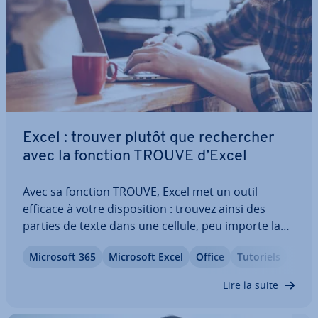
Excel : trouver plutôt que re­cher­cher
avec la fonction TROUVE d’Excel
Avec sa fonction TROUVE, Excel met un outil
efficace à votre dis­po­si­tion : trouvez ainsi des
parties de texte dans une cellule, peu importe la
longueur de son contenu. Elle est par­ti­cu­liè­re­ment
Microsoft 365
Microsoft Excel
Office
Tutoriels
utile en com­bi­nai­son avec d’autres fonctions. En
quoi cette fonction peut-elle vous…
Lire la suite