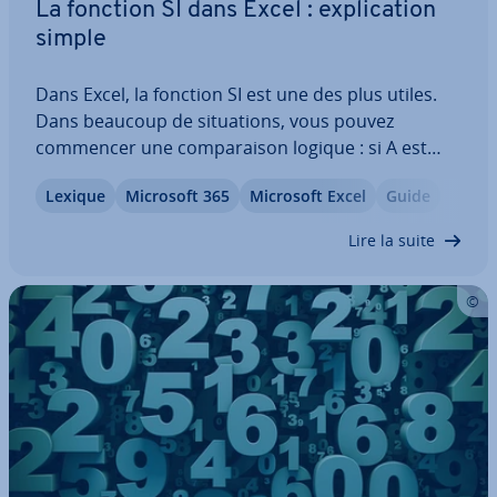
La fonction SI dans Excel : ex­pli­ca­tion
simple
Dans Excel, la fonction SI est une des plus utiles.
Dans beaucoup de si­tua­tions, vous pouvez
commencer une com­pa­rai­son logique : si A est
vrai, alors A est égal à B ou à C. Afin d’utiliser la
Lexique
Microsoft 365
Microsoft Excel
Guide
fonction SI de manière adéquate, il est né­ces­saire
de com­prendre quelle est son utilité…
Lire la suite