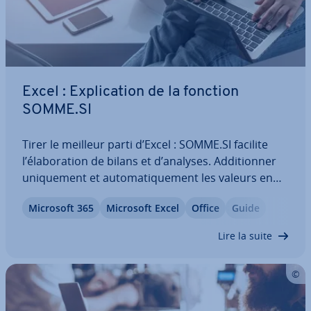
Excel : Ex­pli­ca­tion de la fonction
SOMME.SI
Tirer le meilleur parti d’Excel : SOMME.SI facilite
l’éla­bo­ra­tion de bilans et d’analyses. Ad­di­tion­ner
uni­que­ment et au­to­ma­ti­que­ment les valeurs en
question. De calculs simples à des formules
Microsoft 365
Microsoft Excel
Office
Guide
complexes : Excel vous facilite le travail avec la
fonction SOMME.SI. Comment…
Lire la suite