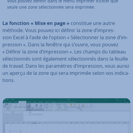
Vous pouvez définir dans le menu Imprimer d’Excel que
seule une zone sé­lec­tion­née sera imprimée.
La fonction « Mise en page »
constitue une autre
méthode. Vous pouvez ici définir la zone d’im­pres­
sion Excel à l’aide de l’option « Sé­lec­tion­ner
la zone d’im­
pres­sion ». Dans la fenêtre qui s’ouvre, vous pouvez
« Définir la zone d’im­pres­sion ». Les champs du tableau
sé­lec­tion­nés sont également sé­lec­tion­nés dans la feuille
de travail. Dans les pa­ra­mètres d’im­pres­sion, vous aurez
un aperçu de la zone qui sera imprimée selon vos in­di­ca­
tions.