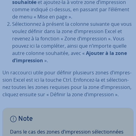
souhaitée
et ajoutez-la à votre zone d’im­pres­sion
comme indiqué ci-dessus, en passant par l’élément
de menu « Mise en page ».
Sé­lec­tion­nez à présent la colonne suivante que vous
voulez définir dans la zone d’im­pres­sion Excel et
revenez à la fonction « Zone d’im­pres­sion ». Vous
pouvez ici la compléter, ainsi que n’importe quelle
autre colonne souhaitée, avec «
Ajouter à la zone
d’im­pres­sion
».
Un raccourci utile pour définir plusieurs zones d’im­pres­
sion Excel est ici la touche Ctrl. Enfoncez-la et sé­lec­tion­
nez toutes les zones requises pour la zone d’im­pres­sion,
cliquez ensuite sur « Définir la zone d’im­pres­sion ».
Note
Dans le cas des zones d’im­pres­sion sé­lec­tion­nées