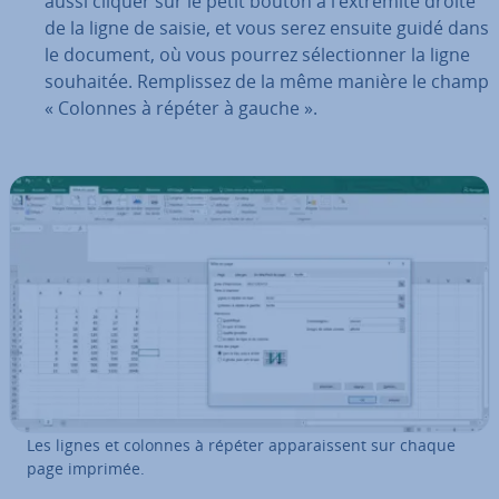
aussi cliquer sur le petit bouton à l’extrémité droite
de la ligne de saisie, et vous serez ensuite guidé dans
le document, où vous pourrez sé­lec­tion­ner la ligne
souhaitée. Rem­plis­sez de la même manière le champ
« Colonnes à répéter
à gauche ».
Les lignes et colonnes à répéter ap­pa­rais­sent sur chaque
page imprimée.