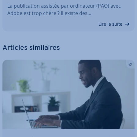
La pu­bli­ca­tion assistée par or­di­na­teur (PAO) avec
Adobe est trop chère ? Il existe des…
Lire la suite
Articles si­mi­laires