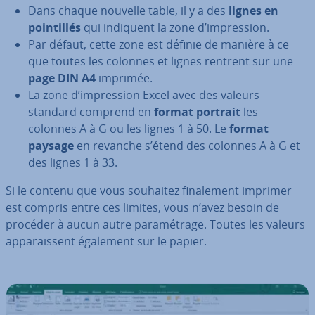
Dans chaque nouvelle table, il y a des
lignes en
poin­til­lés
qui indiquent la zone d’im­pres­sion.
Par défaut, cette zone est définie de manière à ce
que toutes les colonnes et lignes rentrent sur une
page DIN A4
imprimée.
La zone d’im­pres­sion Excel avec des valeurs
standard comprend en
format portrait
les
colonnes A à G ou les lignes 1 à 50. Le
format
paysage
en revanche s’étend des colonnes A à G et
des lignes 1 à 33.
Si le contenu que vous souhaitez fi­na­le­ment imprimer
est compris entre ces limites, vous n’avez besoin de
procéder à aucun autre pa­ra­mé­trage. Toutes les valeurs
ap­pa­rais­sent également sur le papier.