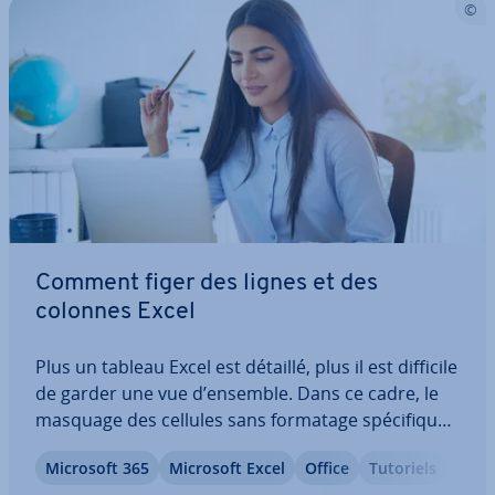
Comment figer des lignes et des
colonnes Excel
Plus un tableau Excel est détaillé, plus il est difficile
de garder une vue d’ensemble. Dans ce cadre, le
masquage des cellules sans formatage spé­ci­fique,
à l’instar de la barre de titre, constitue un
Microsoft 365
Microsoft Excel
Office
Tutoriels
problème. Dans l’article suivant, nous vous