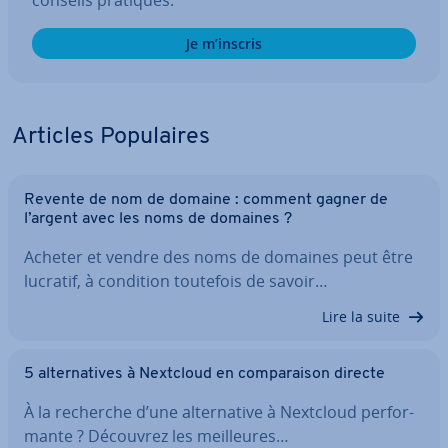
conseils pratiques.
Je m’inscris
Articles Po­pu­laires
Revente de nom de domaine : comment gagner de
l’argent avec les noms de domaines ?
Acheter et vendre des noms de domaines peut être
lucratif, à condition toutefois de savoir…
Lire la suite
5 al­ter­na­tives à Nextcloud en com­pa­rai­son directe
À la recherche d’une al­ter­na­tive à Nextcloud per­for­
mante ? Découvrez les meil­leures…