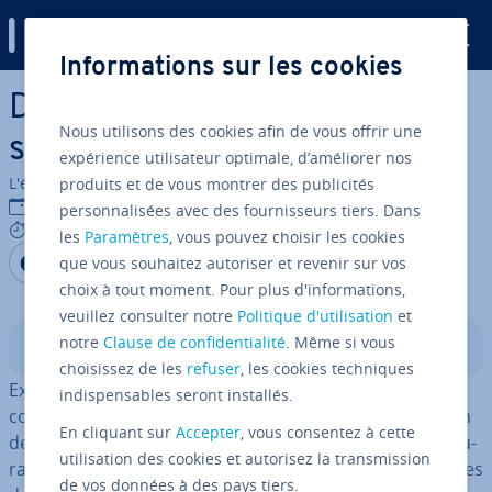
Digital Guide
Informations sur les cookies
Aller au contenu principal
Définir la zone d’im­pres­sion
Nous utilisons des cookies afin de vous offrir une
sous Excel
expérience utilisateur optimale, d’améliorer nos
L'équipe édi­to­riale IONOS
produits et de vous montrer des publicités
28/09/2020
personnalisées avec des fournisseurs tiers. Dans
7 mins
les
Paramètres
, vous pouvez choisir les cookies
Partager sur Facebook
Partager sur Twitter
Partager sur LinkedIn
que vous souhaitez autoriser et revenir sur vos
choix à tout moment. Pour plus d'informations,
veuillez consulter notre
Politique d'utilisation
et
notre
Clause de confidentialité
. Même si vous
Sommaire
choisissez de les
refuser
, les cookies techniques
Excel permet aux uti­li­sa­teurs de faire des calculs
indispensables seront installés.
complexes fa­ci­le­ment. Des fonctions comme la création
En cliquant sur
Accepter
, vous consentez à cette
de listes, de tableaux ou de sta­tis­tiques clairs, la struc­tu­
utilisation des cookies et autorisez la transmission
ra­tion de chiffres et de valeurs ainsi que la gestion de ces
de vos données à des pays tiers.