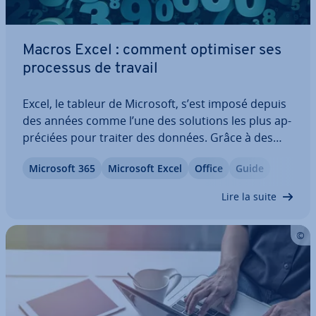
Macros Excel : comment optimiser ses
processus de travail
Excel, le tableur de Microsoft, s’est imposé depuis
des années comme l’une des solutions les plus ap­
pré­ciées pour traiter des données. Grâce à des
moyens simples, vous pouvez mettre en forme des
Microsoft 365
Microsoft Excel
Office
Guide
dia­grammes, struc­tu­rer vos tableaux et illustrer
vos projets chiffrés. Aujourd’hui,…
Lire la suite