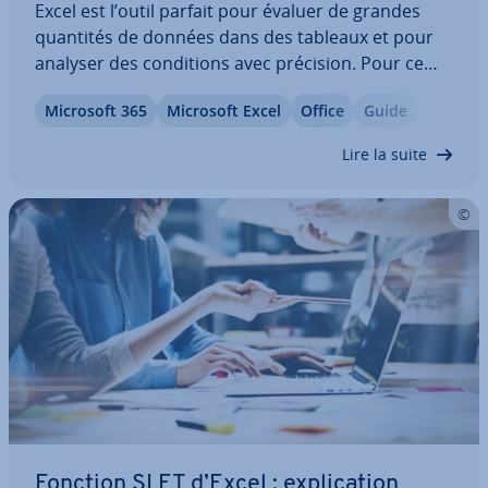
Excel est l’outil parfait pour évaluer de grandes
quantités de données dans des tableaux et pour
analyser des con­di­tions avec précision. Pour ce
faire, le logiciel tableur fait souvent appel aux opé­
Microsoft 365
Microsoft Excel
Office
Guide
ra­teurs logiques. Vous ap­pren­drez ici comment
fonc­tionne le signe DIFFÉRENT DE…
Lire la suite
Fonction SI ET d’Excel : ex­pli­ca­tion