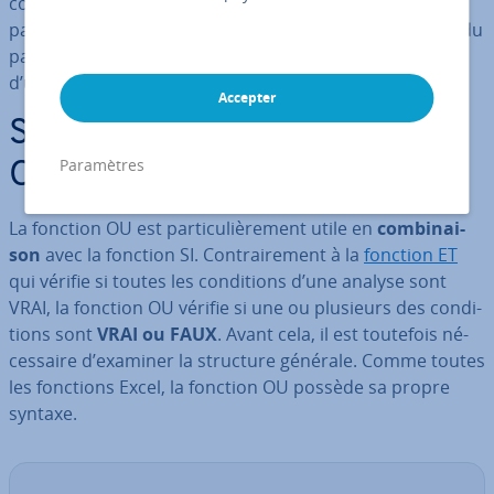
com­mis­sions sur le chiffre d’affaires, la fonction OU fait
partie in­té­grante du programme d’analyse de donnée du
pack de
Microsoft 365
. Cet article vous permettra
d’utiliser cette fonction de manière optimale.
Accepter
Syntaxe de la fonction Excel
Paramètres
OU
La fonction OU est par­ti­cu­liè­re­ment utile en
com­bi­nai­
son
avec la fonction SI. Con­trai­re­ment à la
fonction ET
qui vérifie si toutes les con­di­tions d’une analyse sont
VRAI, la fonction OU vérifie si une ou plusieurs des con­di­
tions sont
VRAI ou FAUX
. Avant cela, il est toutefois né­
ces­saire d’examiner la structure générale. Comme toutes
les fonctions Excel, la fonction OU possède sa propre
syntaxe.