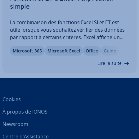
simple
La com­bi­nai­son des fonctions Excel SI et ET est
utile lorsque vous souhaitez vérifier des données
par rapport à certains critères. Excel affiche un
résultat dépendant des con­di­tions, selon qu’elles
Microsoft 365
Microsoft Excel
Office
Guide
sont vraies ou fausses. Tout comme les con­di­
tions, vous dé­fi­nis­sez ce résultat au…
Lire la suite
Cookies
À propos de IONOS
Newsroom
Centre d'As­sis­tance