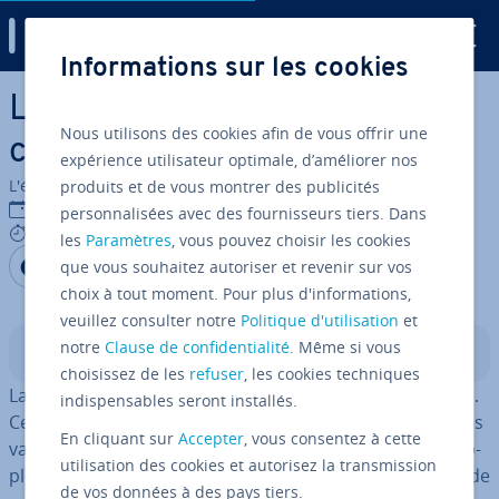
Digital Guide
Informations sur les cookies
Aller au contenu principal
La fonction Excel OU : une
Nous utilisons des cookies afin de vous offrir une
commande pratique et utile
expérience utilisateur optimale, d’améliorer nos
L'équipe édi­to­riale IONOS
produits et de vous montrer des publicités
08/10/2020
personnalisées avec des fournisseurs tiers. Dans
6 mins
les
Paramètres
, vous pouvez choisir les cookies
Partager sur Facebook
Partager sur Twitter
Partager sur LinkedIn
que vous souhaitez autoriser et revenir sur vos
choix à tout moment. Pour plus d'informations,
veuillez consulter notre
Politique d'utilisation
et
notre
Clause de confidentialité
. Même si vous
Sommaire
choisissez de les
refuser
, les cookies techniques
La fonction OU fait partie des fonctions logiques d’Excel.
indispensables seront installés.
Ces fonctions vous per­met­tent de vérifier fa­ci­le­ment vos
En cliquant sur
Accepter
, vous consentez à cette
valeurs logiques et d’ajouter jusqu’à 255 con­di­tions sup­
utilisation des cookies et autorisez la transmission
plé­men­taires. Que ce soit pour le calcul des primes ou de
de vos données à des pays tiers.