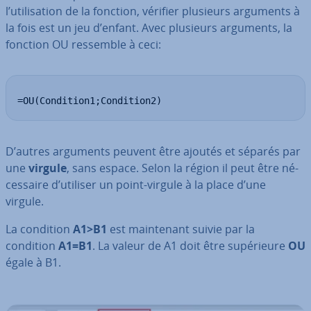
l’uti­li­sa­tion de la fonction, vérifier plusieurs arguments à
la fois est un jeu d’enfant. Avec plusieurs arguments, la
fonction OU ressemble à ceci:
=OU(Condition1;Condition2)
D’autres arguments peuvent être ajoutés et séparés par
une
virgule
, sans espace. Selon la région il peut être né­
ces­saire d’utiliser un point-virgule à la place d’une
virgule.
La condition
A1>B1
est main­te­nant suivie par la
condition
A1=B1
. La valeur de A1 doit être su­pé­rieure
OU
égale à B1.