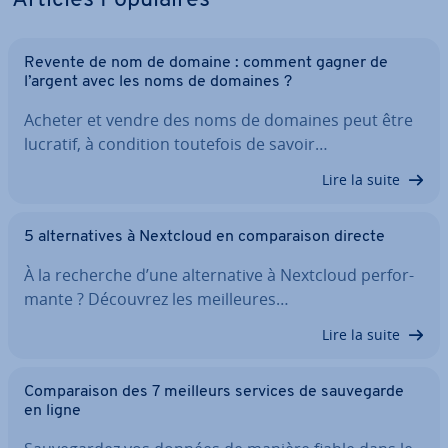
Articles Po­pu­laires
Revente de nom de domaine : comment gagner de
l’argent avec les noms de domaines ?
Acheter et vendre des noms de domaines peut être
lucratif, à condition toutefois de savoir…
Lire la suite
5 al­ter­na­tives à Nextcloud en com­pa­rai­son directe
À la recherche d’une al­ter­na­tive à Nextcloud per­for­
mante ? Découvrez les meil­leures…
Lire la suite
Com­pa­rai­son des 7 meilleurs services de sau­ve­garde
en ligne