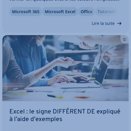
des critères précis. À l’aide d’exemples pratiques,
Microsoft 365
Microsoft Excel
Office
Tutoriels
découvrez comment utiliser pas à pas la fonction
ET dans Excel. En…
Lire la suite
Excel : le signe DIFFÉRENT DE expliqué
à l’aide d’exemples