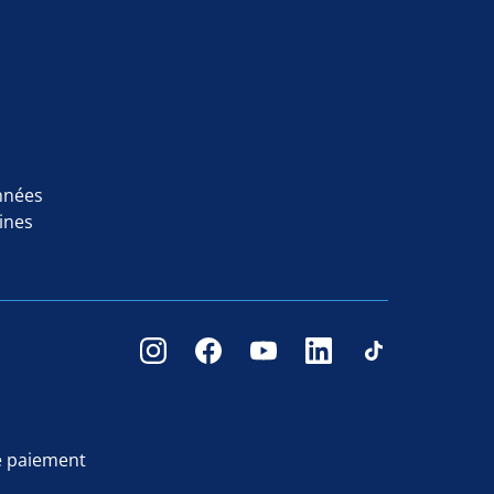
nnées
ines
e paiement