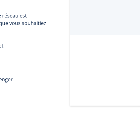
e réseau est
que vous souhaitiez
et
senger