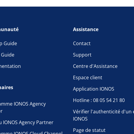
unauté
Assistance
p Guide
Contact
l Guide
Support
entation
Centre d'Assistance
Espace client
naires
Application IONOS
Hotline : 08 05 54 21 80
amme IONOS Agency
er
Vérifier l'authenticité d'un
IONOS
u IONOS Agency Partner
Page de statut
amme IONOS Cloud Channel