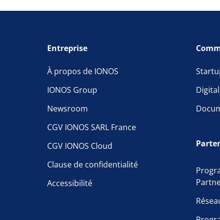
Entreprise
Comm
À propos de IONOS
Startu
IONOS Group
Digita
Newsroom
Docum
CGV IONOS SARL France
Parte
CGV IONOS Cloud
Clause de confidentialité
Progr
Partn
Accessibilité
Résea
Progr