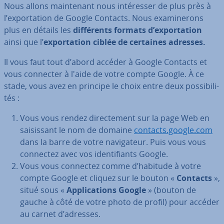
Nous allons main­te­nant nous in­té­res­ser de plus près à
l’ex­por­ta­tion de Google Contacts. Nous exa­mi­ne­rons
plus en détails les
dif­fé­rents formats d’ex­por­ta­tion
ainsi que l’
ex­por­ta­tion ciblée de certaines adresses.
Il vous faut tout d’abord accéder à Google Contacts et
vous connecter à l'aide de votre compte Google. À ce
stade, vous avez en principe le choix entre deux pos­si­bi­li­
tés :
Vous vous rendez di­rec­te­ment sur la page Web en
sai­sis­sant le nom de domaine
contacts.google.com
dans la barre de votre na­vi­ga­teur. Puis vous vous
connectez avec vos iden­ti­fiants Google.
Vous vous connectez comme d’habitude à votre
compte Google et cliquez sur le bouton «
Contacts
»,
situé sous «
Ap­pli­ca­tions Google
» (bouton de
gauche à côté de votre photo de profil) pour accéder
au carnet d’adresses.