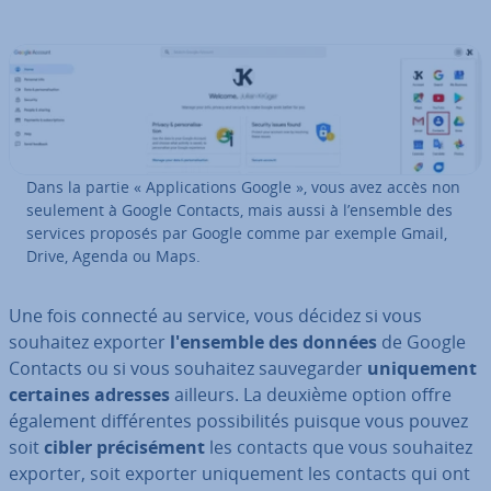
Dans la partie « Ap­pli­ca­tions Google », vous avez accès non
seulement à Google Contacts, mais aussi à l’ensemble des
services proposés par Google comme par exemple Gmail,
Drive, Agenda ou Maps.
Une fois connecté au service, vous décidez si vous
souhaitez exporter
l'en­semble des données
de Google
Contacts ou si vous souhaitez sau­ve­gar­der
uni­que­ment
certaines adresses
ailleurs. La deuxième option offre
également dif­fé­rentes pos­si­bi­li­tés puisque vous pouvez
soit
cibler pré­ci­sé­ment
les contacts que vous souhaitez
exporter, soit exporter uni­que­ment les contacts qui ont