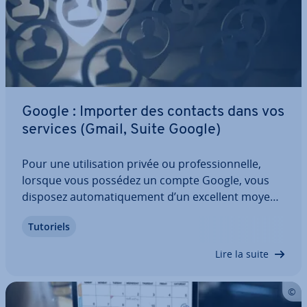
Google : Importer des contacts dans vos
services (Gmail, Suite Google)
Pour une uti­li­sa­tion privée ou pro­fes­sion­nelle,
lorsque vous possédez un compte Google, vous
disposez au­to­ma­ti­que­ment d’un excellent moyen
de gérer les in­for­ma­tions de vos contacts. Vous
Tutoriels
pouvez non seulement en­re­gis­trer ma­nuel­le­ment
vos contacts, mais aussi les importer à partir…
Lire la suite