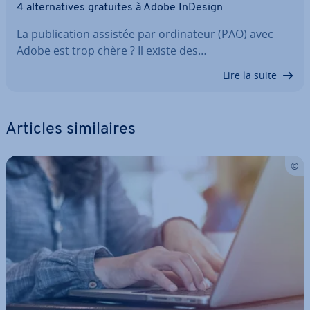
4 al­ter­na­tives gratuites à Adobe InDesign
La pu­bli­ca­tion assistée par or­di­na­teur (PAO) avec
Adobe est trop chère ? Il existe des…
Lire la suite
Articles si­mi­laires