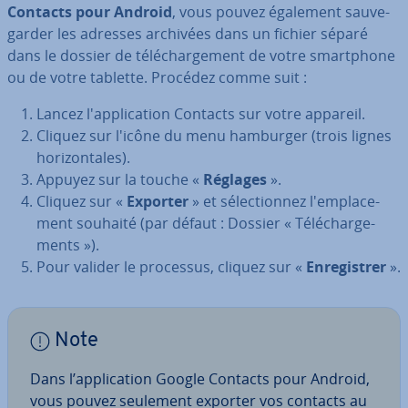
Contacts pour Android
, vous pouvez également sau­ve­
gar­der les adresses archivées dans un fichier séparé
dans le dossier de té­lé­char­ge­ment de votre smart­phone
ou de votre tablette. Procédez comme suit :
Lancez l'ap­pli­ca­tion Contacts sur votre appareil.
Cliquez sur l'icône du menu hamburger (trois lignes
ho­ri­zon­tales).
Appuyez sur la touche «
Réglages
».
Cliquez sur «
Exporter
» et sé­lec­tion­nez l'em­pla­ce­
ment souhaité (par défaut : Dossier « Té­lé­char­ge­
ments »).
Pour valider le processus, cliquez sur «
En­re­gis­trer
».
Note
Dans l’ap­pli­ca­tion Google Contacts pour Android,
vous pouvez seulement exporter vos contacts au