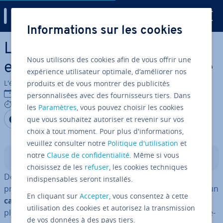
Digital Guide
Informations sur les cookies
Aller au contenu principal
La marche à suivre pour
Nous utilisons des cookies afin de vous offrir une
exporter ses contacts Google
expérience utilisateur optimale, d’améliorer nos
L'équipe édi­to­riale IONOS
produits et de vous montrer des publicités
27/08/2020
personnalisées avec des fournisseurs tiers. Dans
8 mins
les
Paramètres
, vous pouvez choisir les cookies
Partager sur Facebook
Partager sur Twitter
Partager sur LinkedIn
que vous souhaitez autoriser et revenir sur vos
choix à tout moment. Pour plus d'informations,
veuillez consulter notre
Politique d'utilisation
et
notre
Clause de confidentialité
. Même si vous
Sommaire
choisissez de les
refuser
, les cookies techniques
Depuis des années, le géant des moteurs de recherche
indispensables seront installés.
propose avec son service en ligne « Google Contacts » un
En cliquant sur
Accepter
, vous consentez à cette
carnet d’adresses gratuit
, dis­po­nible sous forme d’ap­
utilisation des cookies et autorisez la transmission
pli­ca­tion via le domaine
contacts.google.com
ou di­rec­te­
de vos données à des pays tiers.