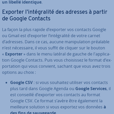
un libellé identique
.
Exporter l’in­té­gra­lité des adresses à partir
de Google Contacts
La façon la plus rapide d’exporter vos contacts Google
ou Gmail est d’exporter l’in­té­gra­lité de votre carnet
d’adresses. Dans ce cas, aucune ma­ni­pu­la­tion préalable
n’est né­ces­saire, il vous suffit de cliquer sur le bouton
«
Exporter
» dans le menu latéral de gauche de l'ap­pli­ca­
tion Google Contacts. Puis vous choi­sis­sez le format d’ex­
por­ta­tion qui vous convient, sachant que vous avez trois
options au choix :
Google CSV
: si vous souhaitez utiliser vos contacts
plus tard dans Google Agenda ou
Google Services
, il
est conseillé d’exporter vos contacts au format
Google CSV. Ce format s’avère être également la
meilleure solution si vous exportez vos données
à
des fins de sau­ve­garde.