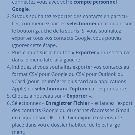
connectez-vous avec votre
compte personnel
Google
.
Si vous souhaitez exporter des contacts en par­ti­cu­
lier, commencez par les
sé­lec­tion­ner
en cliquant sur
le bouton gauche de la souris. Si vous souhaitez
exporter tous vos contacts Google, vous pouvez
ignorer cette étape.
Puis cliquez sur le bouton «
Exporter
» qui se trouve
dans le menu latéral à gauche.
Indiquez si vous souhaitez exporter vos contacts au
format CSV pour Google ou CSV pour Outlook ou
vCard (pour les intégrer plus tard aux ap­pli­ca­tions
Apple) en
sé­lec­tion­nant l’option
cor­res­pon­dante.
Cliquez à nouveau sur «
Exporter
».
Sé­lec­tion­nez «
En­re­gis­trer Fichier
» et lancez l’export
des contacts Google ou du carnet d’adresses Gmail
en cliquant sur OK. Le fichier exporté est ensuite
placé dans votre dossier habituel de té­lé­char­ge­
ment.