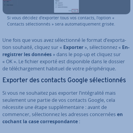
Si vous décidez d’exporter tous vos contacts, l’option «
Contacts sé­lec­tion­nés » sera au­to­ma­ti­que­ment grisée.
Une fois que vous avez sé­lec­tionné le format d’ex­por­ta­
tion souhaité, cliquez sur «
Exporter
», sé­lec­tion­nez «
En­
re­gis­trer les données
» dans le pop-up et cliquez sur
« OK ». Le fichier exporté est dis­po­nible dans le dossier
de té­lé­char­ge­ment habituel de votre pé­ri­phé­rique.
Exporter des contacts Google sé­lec­tion­nés
Si vous ne souhaitez pas exporter l’in­té­gra­lité mais
seulement une partie de vos contacts Google, cela
nécessite une étape sup­plé­men­taire : avant de
commencer, sé­lec­tion­nez les adresses con­cer­nées
en
cochant la case cor­res­pon­dante
: