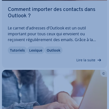
Comment importer des contacts dans
Outlook ?
Le carnet d’adresses d’Outlook est un outil
important pour tous ceux qui envoient ou
reçoivent ré­gu­liè­re­ment des emails. Grâce à la
fonction d’im­por­ta­tion, vous pouvez récupérer des
Tutoriels
Lexique
Outlook
contacts ou en ajouter de nouveaux après une
perte de données. Découvrez comment importer
Lire la suite
des…