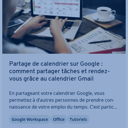
Partage de ca­len­drier sur Google :
comment partager tâches et rendez-
vous grâce au ca­len­drier Gmail
En par­ta­geant votre ca­len­drier Google, vous
permettez à d’autres personnes de prendre con­
nais­sance de votre emploi du temps. C’est par­ti­cu­
liè­re­ment utile dans un contexte familial, mais
Google Workspace
Office
Tutoriels
aussi au travail avec vos collègues. Cela donne la
pos­si­bi­lité aux personnes con­cer­nées de…