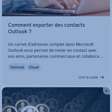
Comment exporter des contacts
Outlook ?
Un carnet d’adresses complet dans Microsoft
Outlook vous permet de rester en contact avec
vos amis, par­te­naires com­mer­ciaux et col­la­bo­ra­
teurs. Pour ne pas perdre vos pré­cieuses in­for­ma­
Outlook
Cloud
tions, il est re­com­mandé d’exporter ré­gu­liè­re­ment
vos contacts Outlook. Cela garantit la…
Lire la suite