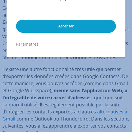
ment en tant que fonc­tion­na­lité in­dé­pen­dante dans
Google Services, à l’instar de la mes­sa­ge­rie Gmail ou de
la Google Workspace. Si vous disposez d’un
compte
Google actif
, vous pouvez utiliser ce service en ligne
Accepter
quand vous le souhaitez afin d’en­re­gis­trer vos contacts. Il
vous suffit de vous connecter et d’ouvrir Google
Contacts. Vous pouvez alors créer de nouveaux contacts
Paramètres
en quelques clics et cons­ti­tuer des groupes, ou encore
afficher, modifier ou effacer les données exis­tantes.
Il existe une autre fonc­tion­na­lité très utile qui permet
d’exporter les données créées dans Google Contacts. De
cette manière, vous pouvez accéder (comme dans Gmail
et Google Workspace),
même sans l’ap­pli­ca­tion Web, à
l’in­té­gra­lité de votre carnet d’adresse
s, quel que soit
l'ap­pa­reil utilisé. Il est également possible par la suite
d’intégrer les contacts exportés à d’autres
al­ter­na­tives à
Gmail
comme Outlook ou Thun­der­bird. Dans les sections
suivantes, vous allez apprendre à exporter vos contacts