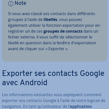
Note
Si vous avez classé vos contacts dans dif­fé­rents
groupes à l’aide de
libellés
, vous pouvez
également utiliser la fonction ex­por­ta­tion pour en­
re­gis­trer un de ces
groupes de contacts
dans un
fichier externe. Il vous suffit de sé­lec­tion­ner le
libellé en question dans la fenêtre d'ex­por­ta­tion
avant de cliquer sur « Exporter ».
Exporter ses contacts Google
avec Android
Les in­for­ma­tions exis­tantes vous ex­pli­quent comment
exporter vos contacts Google à l’aide de votre logiciel de
na­vi­ga­tion. En tant qu’uti­li­sa­teur de l’
ap­pli­ca­tion