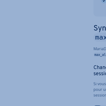
Syn
ma
MariaDB
max_al
Chang
sessi
Si vous
pour un
sessio