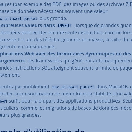
naires (par exemple des PDF, des images ou des archives ZI
 base de données né­ces­si­tent souvent une valeur
plus grande.
x_allowed_packet
m­breuses valeurs dans
: lorsque de grandes quan
INSERT
 données sont écrites en une seule ins­truc­tion, comme lors
ocessus ETL ou des té­lé­char­ge­ments en masse, la taille du
gmente en con­sé­quence.
­pli­ca­tions Web avec des for­mu­laires dy­na­miques ou des t
ar­ge­ments
: les fra­me­works qui génèrent au­to­ma­ti­que­me
andes ins­truc­tions SQL at­teig­nent souvent la limite de paq
s­te­ment.
ntez pas inu­ti­le­ment
dans MariaDB, c
max_allowed_packet
fecter la con­som­ma­tion de mémoire et la stabilité. Une val
suffit pour la plupart des ap­pli­ca­tions pro­duc­tives. Seu
64M
­ti­cu­liers, comme les mi­gra­tions de bases de données, né­ces
leurs plus grandes.