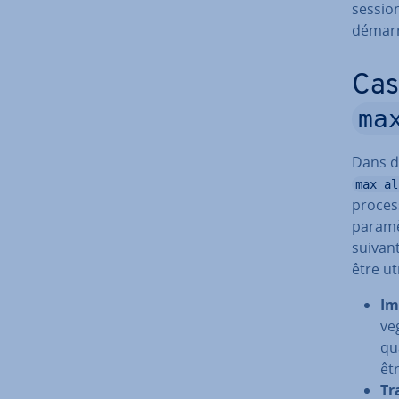
session
dé­mar­
Cas
ma
Dans d
max_al
process
paramè
suivant
être uti
Im
ve
qu
êtr
Tr