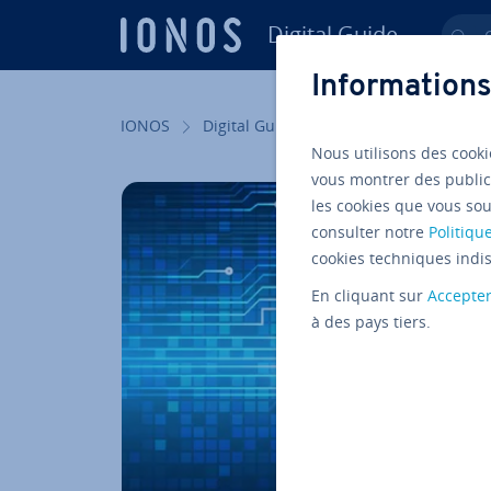
Digital Guide
Ch
Aller au contenu principal
Informations
IONOS
Digital Guide
Hé­ber­ge­ment
Asp
Nous utilisons des cooki
vous montrer des public
les cookies que vous sou
consulter notre
Politique
cookies techniques indis
En cliquant sur
Accepte
à des pays tiers.