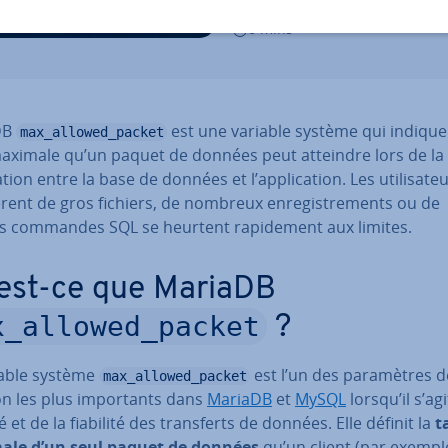
28/11/2025
6 mins
DB
est une variable système qui indique
max_allowed_packet
 maximale qu’un paquet de données peut atteindre lors de la
­tion entre la base de données et l’ap­pli­ca­tion. Les uti­li­sa­te
è­rent de gros fichiers, de nombreux en­re­gis­tre­ments ou de
s commandes SQL se heurtent ra­pi­de­ment aux limites.
est-ce que MariaDB
x_allowed_packet
?
iable système
est l’un des pa­ra­mètres de
max_allowed_packet
ion les plus im­por­tants dans
MariaDB
et
MySQL
lorsqu’il s’agi
té et de la fiabilité des trans­ferts de données. Elle définit la
t
le d’un seul paquet de données
qu’un client (par exempl