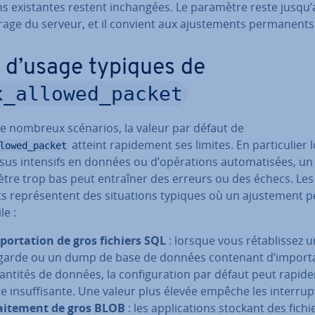
s exis­tantes restent in­chan­gées. Le paramètre reste jusqu’
rage du serveur, et il convient aux ajus­te­ments per­ma­nents
 d’usage typiques de
x_allowed_packet
e nombreux scénarios, la valeur par défaut de
atteint ra­pi­de­ment ses limites. En par­ti­cu­lier 
lowed_packet
us intensifs en données ou d’opé­ra­tions au­to­ma­ti­sées, un
tre trop bas peut entraîner des erreurs ou des échecs. Les
s re­pré­sen­tent des si­tua­tions typiques où un ajus­te­ment 
le :
­por­ta­tion de gros fichiers SQL
: lorsque vous ré­ta­blis­sez 
­garde ou un dump de base de données contenant d’im­por­t
antités de données, la con­fi­gu­ra­tion par défaut peut ra­pi­d
e in­suf­fi­sante. Une valeur plus élevée empêche les in­ter­rup­
ai­te­ment de gros BLOB
: les ap­pli­ca­tions stockant des fichi