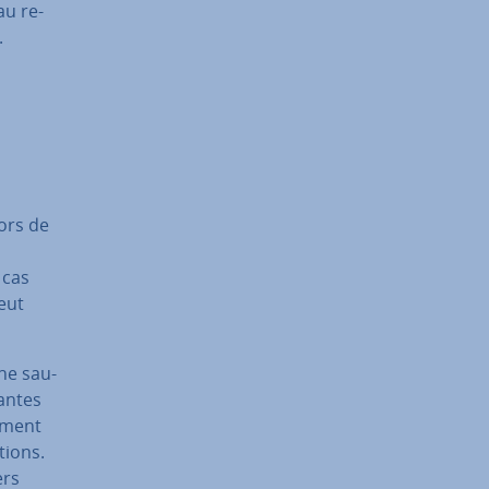
au re­
.
lors de
 cas
peut
une sau­
antes
e­ment
tions.
ers