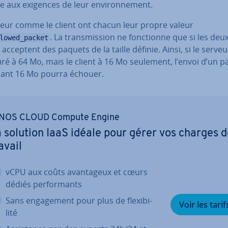
 aux exigences de leur en­vi­ron­ne­ment.
veur comme le client ont chacun leur propre valeur
. La trans­mis­sion ne fonc­tionne que si les deu
lowed_packet
 acceptent des paquets de la taille définie. Ainsi, si le serveu
ré à 64 Mo, mais le client à 16 Mo seulement, l’envoi d’un 
ant 16 Mo pourra échouer.
NOS CLOUD Compute Engine
 solution IaaS idéale pour gérer vos charges 
avail
vCPU aux coûts avan­ta­geux et cœurs
dédiés per­for­mants
Sans en­ga­ge­ment pour plus de flexi­bi­
Voir les tarif
lité