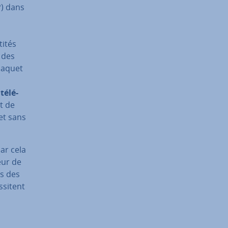
P) dans
tités
 des
 paquet
é­lé­
nt de
uet sans
ar cela
eur de
ls des
­si­tent