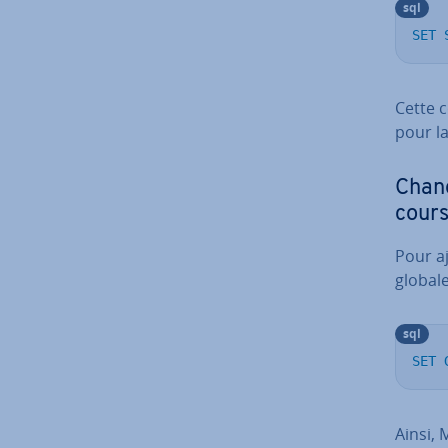
sql
SET
Cette 
pour la
Chan
cours
Pour a
glo­ba­l
sql
SET
Ainsi, 