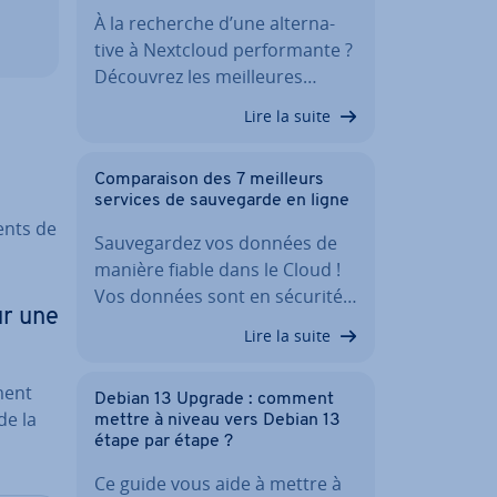
À la recherche d’une al­ter­na­
tive à Nextcloud per­for­mante ?
Découvrez les meil­leures…
Lire la suite
Com­pa­rai­son des 7 meilleurs
services de sau­ve­garde en ligne
ents de
Sau­ve­gar­dez vos données de
manière fiable dans le Cloud !
Vos données sont en sécurité…
r une
Lire la suite
ment
Debian 13 Upgrade : comment
de la
mettre à niveau vers Debian 13
étape par étape ?
Ce guide vous aide à mettre à