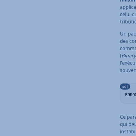
ap­pli­
celui-c
tri­bu­
Un paq
des con
comma
(
Binary
l’exécu
souven
sql
ERRO
Ce para
qui peu
ins­ta­b