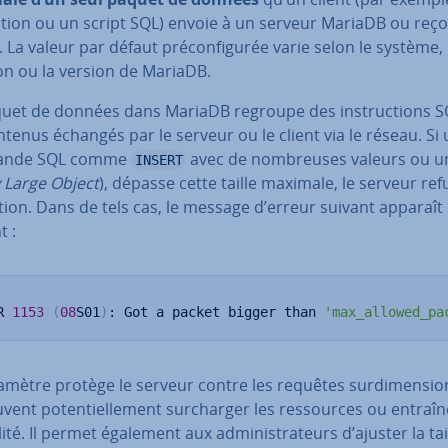
ca­tion ou un script SQL) envoie à un serveur MariaDB ou reço
i. La valeur par défaut pré­con­fi­gu­rée varie selon le système, 
tion ou la version de MariaDB.
uet de données dans MariaDB regroupe des ins­truc­tions S
tenus échangés par le serveur ou le client via le réseau. Si
nde SQL comme
avec de nom­breuses valeurs ou 
INSERT
 Large Object
), dépasse cette taille maximale, le serveur ref
tion. Dans de tels cas, le message d’erreur suivant apparaît
t :
R 
1153
(
08
S01
)
: Got a packet bigger than 
'max_allowed_pa
mètre protège le serveur contre les requêtes sur­di­men­sio
vent po­ten­tiel­le­ment sur­char­ger les res­sources ou entraî
i­lité. Il permet également aux ad­mi­nis­tra­teurs d’ajuster la tai