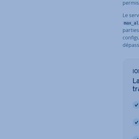
permise
Le ser
max_al
parties
configu
dépass
IO
La
tr