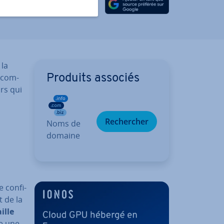
Partager sur Facebook
Partager sur Twitter
Partager sur LinkedIn
 la
 com­
Produits associés
urs qui
Re­cher­cher
Noms de
domaine
 con­fi­
t de la
aille
e une