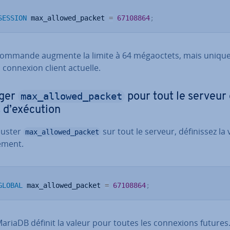
SESSION
 max_allowed_packet 
=
67108864
;
commande augmente la limite à 64 mé­gaoc­tets, mais uni­qu
 connexion client actuelle.
max_allowed_packet
ger
pour tout le serveur
 d’exécution
juster
sur tout le serveur, dé­fi­nis­sez la
max_allowed_packet
e­ment.
GLOBAL
 max_allowed_packet 
=
67108864
;
MariaDB définit la valeur pour toutes les con­nexions futures