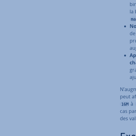
bi
la
ma
No
de
pr
au
Ap
ch
gr
aju
N’augme
peut af
à
16M
cas par
des va