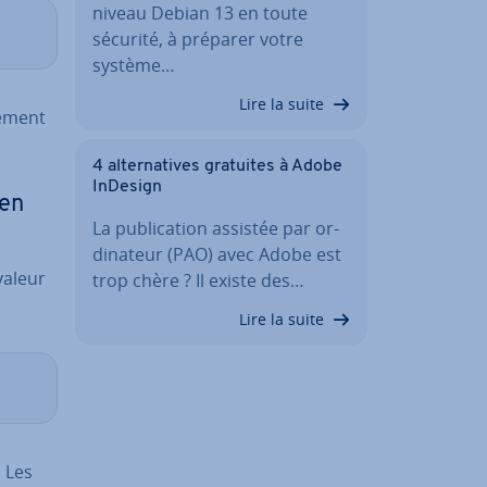
niveau Debian 13 en toute
sécurité, à préparer votre
système…
Lire la suite
e­ment
4 al­ter­na­tives gratuites à Adobe
InDesign
 en
La pu­bli­ca­tion assistée par or­
di­na­teur (PAO) avec Adobe est
 valeur
trop chère ? Il existe des…
Lire la suite
. Les