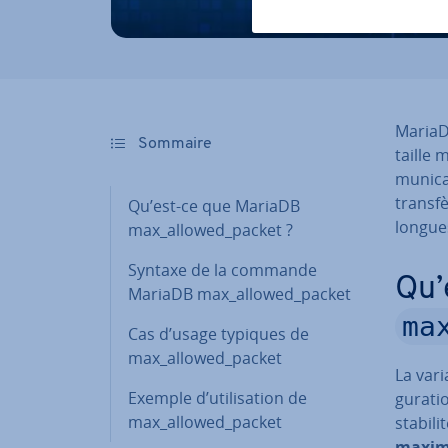
Maria
Sommaire
taille
mu­ni­ca
trans­f
Qu’est-ce que MariaDB
longue
max_allowed_packet ?
Syntaxe de la commande
Qu’
MariaDB max_allowed_packet
ma
Cas d’usage typiques de
max_allowed_packet
La var
Exemple d’uti­li­sa­tion de
gu­ra­t
max_allowed_packet
stabili
maxima