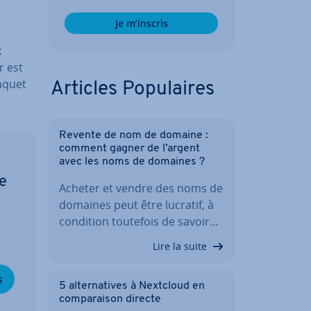
Je m’inscris
x
r est
paquet
Articles Po­pu­laires
Revente de nom de domaine :
comment gagner de l’argent
avec les noms de domaines ?
de
Acheter et vendre des noms de
domaines peut être lucratif, à
condition toutefois de savoir…
Lire la suite
s
5 al­ter­na­tives à Nextcloud en
com­pa­rai­son directe