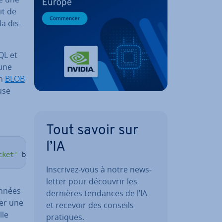
it de
la dis­
QL et
 une
un
BLOB
use
Tout savoir sur
l’IA
cket'
 bytes
Inscrivez-vous à notre news­
let­ter pour découvrir les
n­nées
dernières tendances de l’IA
ner une
et recevoir des conseils
lle
pratiques.