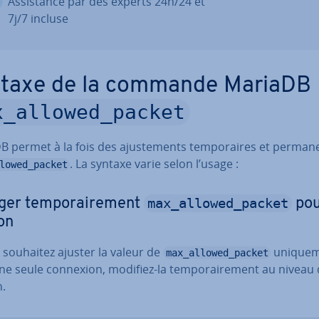
As­sis­tance par des experts 24h/24 et
7j/7 incluse
taxe de la commande MariaDB
x_allowed_packet
 permet à la fois des ajus­te­ments tem­po­raires et per­ma­n
. La syntaxe varie selon l’usage :
lowed_packet
max_allowed_packet
er tem­po­rai­re­ment
pou
on
 souhaitez ajuster la valeur de
uni­que­
max_allowed_packet
e seule connexion, modifiez-la tem­po­rai­re­ment au niveau 
n.