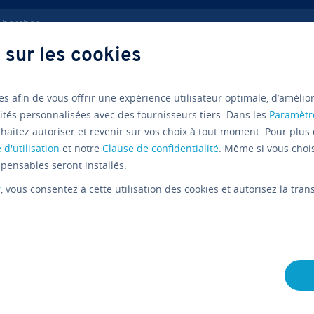
ercher
 sur les cookies
ects tech­niques
MariaDB max_allowed_packet
es afin de vous offrir une expérience utilisateur optimale, d’amélio
ités personnalisées avec des fournisseurs tiers. Dans les
Paramètr
MariaDB
Guide
haitez autoriser et revenir sur vos choix à tout moment. Pour plus 
MariaDB
 d'utilisation
et notre
Clause de confidentialité
. Même si vous choi
pensables seront installés.
max_allow
r
, vous consentez à cette utilisation des cookies et autorisez la tr
définir la
des paque
L'équipe édi­to­riale IONOS