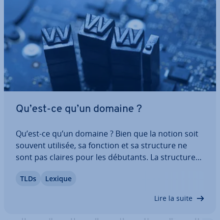
Qu’est-ce qu’un domaine ?
Qu’est-ce qu’un domaine ? Bien que la notion soit
souvent utilisée, sa fonction et sa structure ne
sont pas claires pour les débutants. La structure
hié­rar­chique du DNS fait pourtant partie des con­
TLDs
Lexique
nais­sances de base à assimiler pour com­prendre
ce thème central du Web. Découvrez…
Lire la suite