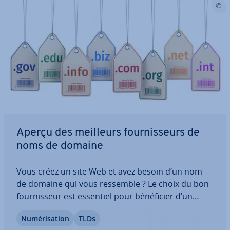
Aperçu des meilleurs four­nis­seurs de
noms de domaine
Vous créez un site Web et avez besoin d’un nom
de domaine qui vous ressemble ? Le choix du bon
four­nis­seur est essentiel pour bé­né­fi­cier d’un
service fiable, sécurisé et adapté à vos besoins.
Nu­mé­ri­sa­tion
TLDs
Dans cet article, nous vous ex­pli­quons les points