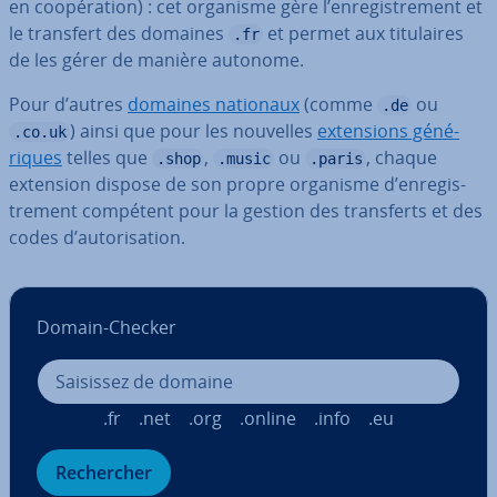
en coo­pé­ra­tion) : cet organisme gère l’en­re­gis­tre­ment et
le transfert des domaines
et permet aux ti­tu­laires
.fr
de les gérer de manière autonome.
Pour d’autres
domaines nationaux
(comme
ou
.de
) ainsi que pour les nouvelles
ex­ten­sions gé­né­
.co.uk
riques
telles que
,
ou
, chaque
.shop
.music
.paris
extension dispose de son propre organisme d’en­re­gis­
tre­ment compétent pour la gestion des trans­ferts et des
codes d’au­to­ri­sa­tion.
Domain-Checker
.fr
.net
.org
.online
.info
.eu
Re­cher­cher