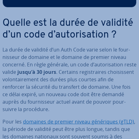
Quelle est la durée de validité
d’un code d’au­to­ri­sa­tion ?
La durée de validité d’un Auth Code varie selon le four­
nis­seur de domaine et le domaine de premier niveau
concerné. En règle générale, un code d’au­to­ri­sa­tion reste
valide
jusqu’à 30 jours
. Certains re­gis­traires choi­sis­sent
vo­lon­tai­re­ment des durées plus courtes afin de
renforcer la sécurité du transfert de domaine. Une fois
ce délai expiré, un nouveau code doit être demandé
auprès du four­nis­seur actuel avant de pouvoir pour­
suivre la procédure.
Pour les
domaines de premier niveau gé­né­riques (gTLD)
,
la période de validité peut être plus longue, tandis que
les domaines nationaux sont souvent soumis à des