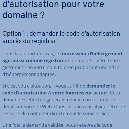
d’au­to­ri­sa­tion pour votre
domaine ?
Option 1 : demander le code d’au­to­ri­sa­tion
auprès du registrar
Dans la plupart des cas, le
four­nis­seur d’hé­ber­ge­ment
agit aussi comme registrar
du domaine. Il gère l’en­re­
gis­tre­ment en votre nom tout en proposant une offre
d’hé­ber­ge­ment adaptée.
Si c’est votre situation, il vous suffit de
demander le
code d’au­to­ri­sa­tion à votre four­nis­seur actuel
. Cette
demande s’effectue gé­né­ra­le­ment via un for­mu­laire
dédié sur son site Web. Dans certains cas, il peut être né­
ces­saire de contacter di­rec­te­ment le service client.
Une fois la demande validée, vous recevrez le code