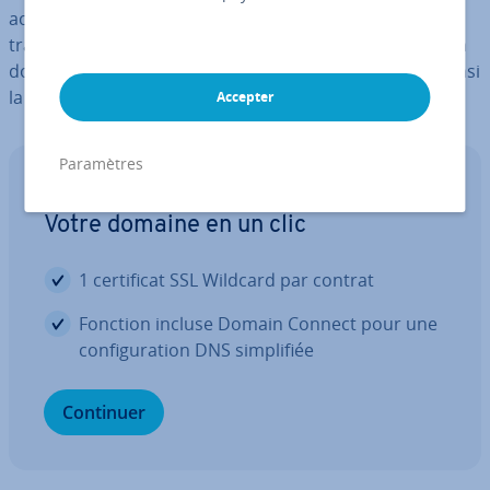
actuel du domaine a donné son accord explicite au
transfert. Sans ce code, il est im­pos­sible de déplacer un
domaine vers un nouveau four­nis­seur, ga­ran­tis­sant ainsi
la sécurité et la lé­gi­ti­mité de la procédure.
Accepter
Paramètres
Nom de domaine
Votre domaine en un clic
1 cer­ti­fi­cat SSL Wildcard par contrat
Fonction incluse Domain Connect pour une
con­fi­gu­ra­tion DNS sim­pli­fiée
Continuer