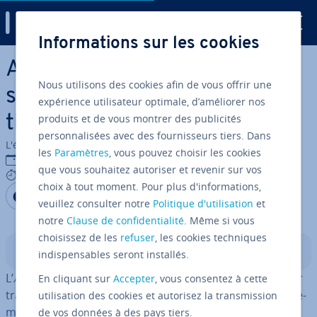
Digital Guide
Informations sur les cookies
Aller au contenu principal
Auth Code : le code d’au­to­ri­
Nous utilisons des cookies afin de vous offrir une
sa­tion pour garantir l’uti­li­sa­
expérience utilisateur optimale, d’améliorer nos
produits et de vous montrer des publicités
tion légitime du domaine
personnalisées avec des fournisseurs tiers. Dans
L'équipe édi­to­riale IONOS
les
Paramètres
, vous pouvez choisir les cookies
07/01/2026
que vous souhaitez autoriser et revenir sur vos
5 mins
choix à tout moment. Pour plus d'informations,
Partager sur Facebook
Partager sur Twitter
Partager sur LinkedIn
veuillez consulter notre
Politique d'utilisation
et
notre
Clause de confidentialité
. Même si vous
choisissez de les
refuser
, les cookies techniques
Sommaire
indispensables seront installés.
L’
Auth Code
est un code de sécurité in­dis­pen­sable pour
En cliquant sur
Accepter
, vous consentez à cette
trans­fé­rer un domaine entre deux bureaux d’en­re­gis­tre­
utilisation des cookies et autorisez la transmission
ment (re­gis­traires). Il sert de preuve que le titulaire
de vos données à des pays tiers.