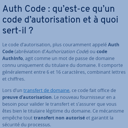
Auth Code : qu’est-ce qu’un
code d’au­to­ri­sa­tion et à quoi
sert-il ?
Le code d’au­to­ri­sa­tion, plus cou­ram­ment appelé
Auth
Code
(abré­via­tion d’
Au­tho­ri­za­tion Code
) ou
code
AuthInfo
, agit comme un mot de passe de domaine
connu uni­que­ment du titulaire du domaine. Il comporte
gé­né­ra­le­ment entre 6 et 16 ca­rac­tères, combinant lettres
et chiffres.
Lors d’un
transfert de domaine
, ce code fait office de
preuve d’au­to­ri­sa­tion
. Le nouveau four­nis­seur en a
besoin pour valider le transfert et s’assurer que vous
êtes bien le titulaire légitime du domaine. Ce mécanisme
empêche tout
transfert non autorisé
et garantit la
sécurité du processus.