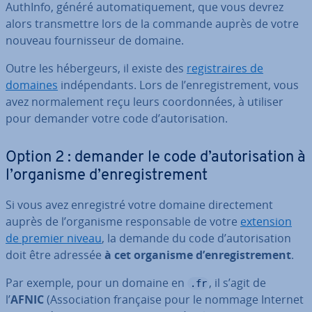
AuthInfo, généré au­to­ma­ti­que­ment, que vous devrez
alors trans­mettre lors de la commande auprès de votre
nouveau four­nis­seur de domaine.
Outre les hé­ber­geurs, il existe des
re­gis­traires de
domaines
in­dé­pen­dants. Lors de l’en­re­gis­tre­ment, vous
avez nor­ma­le­ment reçu leurs coor­don­nées, à utiliser
pour demander votre code d’au­to­ri­sa­tion.
Option 2 : demander le code d’au­to­ri­sa­tion à
l’organisme d’en­re­gis­tre­ment
Si vous avez en­re­gis­tré votre domaine di­rec­te­ment
auprès de l’organisme res­pon­sable de votre
extension
de premier niveau
, la demande du code d’au­to­ri­sa­tion
doit être adressée
à cet organisme d’en­re­gis­tre­ment
.
Par exemple, pour un domaine en
, il s’agit de
.fr
l’
AFNIC
(As­so­cia­tion française pour le nommage Internet