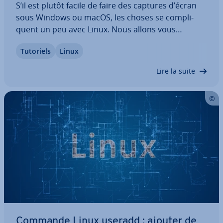
S’il est plutôt facile de faire des captures d’écran
sous Windows ou macOS, les choses se com­pli­
quent un peu avec Linux. Nous allons vous
expliquer les dif­fé­rentes pos­si­bi­li­tés pour faire des
Tutoriels
Linux
screen­shots sous Linux à la fois rapides et pro­fes­
sion­nels, lister les outils à votre…
Lire la suite
Commande Linux useradd : ajouter de