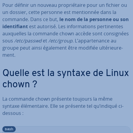
Pour définir un nouveau pro­prié­taire pour un fichier ou
un dossier, cette personne est men­tion­née dans la
commande. Dans ce but,
le nom de la personne ou son
iden­ti­fiant
est autorisé. Les in­for­ma­tions per­ti­nentes
aux­quelles la commande chown accède sont con­sig­nées
sous
/etc/passwd
et
/etc/group
. L’ap­par­te­nance au
groupe peut ainsi également être modifiée ul­té­rieu­re­
ment.
Quelle est la syntaxe de Linux
chown ?
La commande chown présente toujours la même
syntaxe élé­men­taire. Elle se présente tel qu’indiqué ci-
dessous :
bash