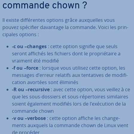
commande chown ?
Il existe dif­fé­rentes options grâce aux­quelles vous
pouvez spécifier davantage la commande. Voici les prin­
ci­pales options :
-c ou –changes
: cette option signifie que seuls
seront affichés les fichiers dont le pro­prié­taire a
vraiment été modifié
-f ou –force
: lorsque vous utilisez cette option, les
messages d’erreur relatifs aux ten­ta­tives de mo­di­fi­
ca­tion avortées sont éliminés
-R ou –recursive
: avec cette option, vous veillez à ce
que les sous-dossiers et sous-ré­per­toires si­mi­laires
soient également modifiés lors de l’exécution de la
commande chown
-v ou –verbose
: cette option affiche les chan­ge­
ments auxquels la commande chown de Linux vient
de procéder