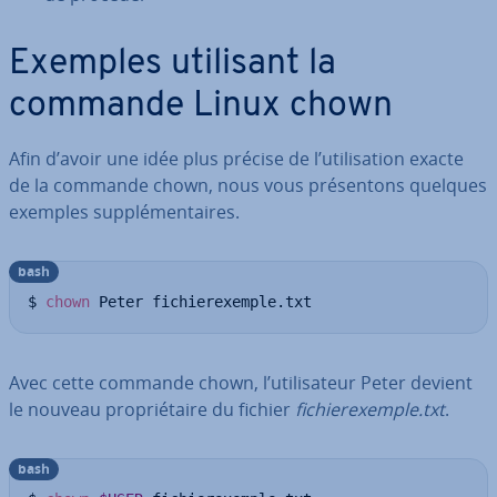
Exemples utilisant la
commande Linux chown
Afin d’avoir une idée plus précise de l’uti­li­sa­tion exacte
de la commande chown, nous vous pré­sen­tons quelques
exemples sup­plé­men­taires.
bash
$ 
chown
 Peter fichierexemple.txt
Avec cette commande chown, l’uti­li­sa­teur Peter devient
le nouveau pro­prié­taire du fichier
fi­chie­rexemple.txt
.
bash