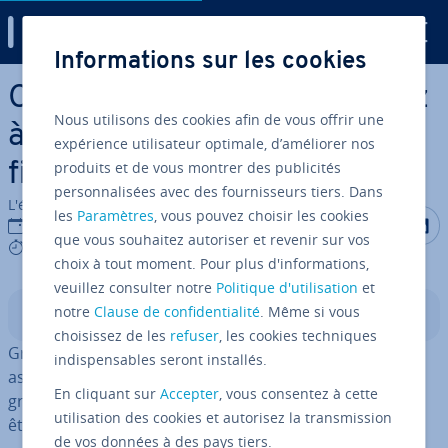
Digital Guide
Informations sur les cookies
Aller au contenu principal
Commande chown : apprenez
Nous utilisons des cookies afin de vous offrir une
à redéfinir la propriété d’un
expérience utilisateur optimale, d’améliorer nos
produits et de vous montrer des publicités
fichier
personnalisées avec des fournisseurs tiers. Dans
L'équipe édi­to­riale IONOS
les
Paramètres
, vous pouvez choisir les cookies
Partager s
Partag
P
20/10/2023
que vous souhaitez autoriser et revenir sur vos
3 mins
choix à tout moment. Pour plus d'informations,
veuillez consulter notre
Politique d'utilisation
et
notre
Clause de confidentialité
. Même si vous
Sommaire
choisissez de les
refuser
, les cookies techniques
Grâce à la
commande Linux
« chown », vous pouvez
indispensables seront installés.
assigner un nouveau pro­prié­taire et de nouveaux
En cliquant sur
Accepter
, vous consentez à cette
groupes aux fichiers ou dossiers. La commande peut
utilisation des cookies et autorisez la transmission
être ajustée grâce à dif­fé­rentes options.
de vos données à des pays tiers.