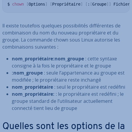
$ 
chown
[
Options
]
[
Propriétaire
]
[
:
[
Groupe
]
]
 Fichier
Il existe toutefois quelques pos­si­bi­li­tés dif­fé­rentes de
com­bi­nai­son du nom du nouveau pro­prié­taire et du
groupe. La commande chown sous Linux autorise les
com­bi­nai­sons suivantes :
nom_pro­prié­taire:nom_groupe
: cette syntaxe
consigne à la fois le pro­prié­taire et le groupe
:nom_groupe
: seule l’ap­par­te­nance au groupe est
modifiée ; le pro­prié­taire reste inchangé
nom_pro­prié­taire
: seul le pro­prié­taire est redéfini
nom_pro­prié­taire:
: le pro­prié­taire est redéfini ; le
groupe standard de l’uti­li­sa­teur ac­tuel­le­ment
connecté tient lieu de groupe
Quelles sont les options de la