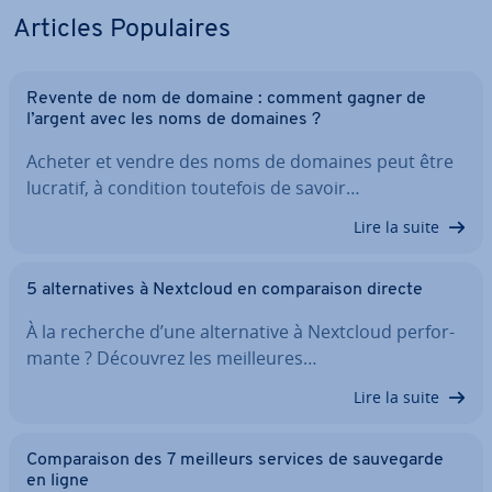
Articles Po­pu­laires
Revente de nom de domaine : comment gagner de
l’argent avec les noms de domaines ?
Acheter et vendre des noms de domaines peut être
lucratif, à condition toutefois de savoir…
Lire la suite
5 al­ter­na­tives à Nextcloud en com­pa­rai­son directe
À la recherche d’une al­ter­na­tive à Nextcloud per­for­
mante ? Découvrez les meil­leures…
Lire la suite
Com­pa­rai­son des 7 meilleurs services de sau­ve­garde
en ligne