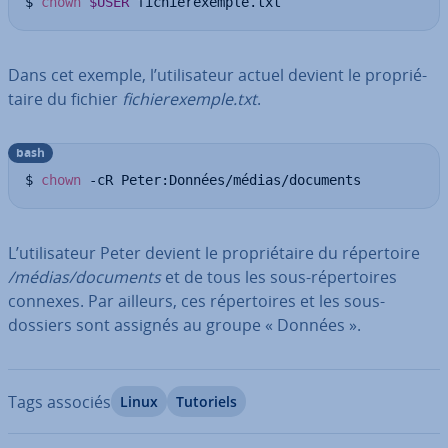
$ 
chown
$USER
 fichierexemple.txt
Dans cet exemple, l’uti­li­sa­teur actuel devient le pro­prié­
taire du fichier
fi­chie­rexemple.txt
.
bash
$ 
chown
 -cR Peter:Données/médias/documents
L’uti­li­sa­teur Peter devient le pro­prié­taire du ré­per­toire
/médias/documents
et de tous les sous-ré­per­toires
connexes. Par ailleurs, ces ré­per­toires et les sous-
dossiers sont assignés au groupe « Données ».
Tags associés
Linux
Tutoriels