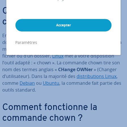
Qu’est-ce que la commande
chown ?
Accepter
En règle générale, la personne qui crée un fichier ou
dossier en reste pro­prié­taire. Toutefois, si vous devez la
Paramètres
modifier ou si vous souhaitez modifier le groupe d’un
fichier ou d’un dossier,
Linux
met à votre dis­po­si­tion
l’outil adapté : « chown ». La commande chown tire son
nom des termes anglais «
CHange OWNer
» (Changer
d’uti­li­sa­teur). Dans la majorité des
dis­tri­bu­tions Linux
,
comme
Debian
ou
Ubuntu
, la commande fait partie des
outils standard.
Comment fonc­tionne la
commande chown ?