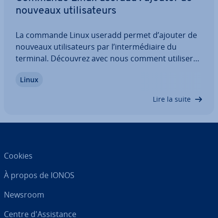
nouveaux uti­li­sa­teurs
La commande Linux useradd permet d’ajouter de
nouveaux uti­li­sa­teurs par l’in­ter­mé­diaire du
terminal. Découvrez avec nous comment utiliser
cette commande et quelles options celle-ci vous
Linux
propose. Vous avez envie de tester la commande
par vous-même ? Nous vous pré­sen­te­rons…
Lire la suite
Cookies
À propos de IONOS
Newsroom
Centre d'As­sis­tance