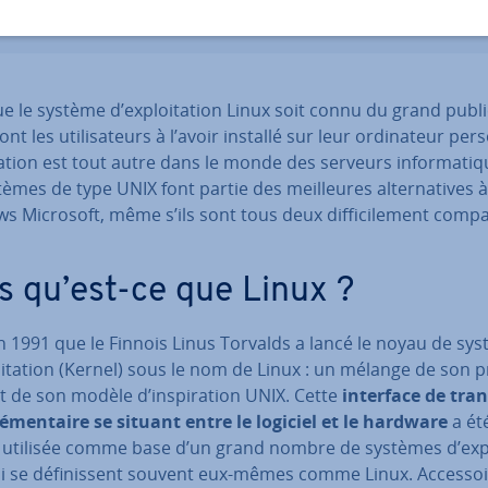
e le système d’ex­ploi­ta­tion Linux soit connu du grand publi
nt les uti­li­sa­teurs à l’avoir installé sur leur or­di­na­teur per
ation est tout autre dans le monde des serveurs in­for­ma­ti
tèmes de type UNIX font partie des meil­leures al­ter­na­tives à
 Microsoft, même s’ils sont tous deux dif­fi­ci­le­ment com­pa
.
s qu’est-ce que Linux ?
n 1991 que le Finnois Linus Torvalds a lancé le noyau de sy
oi­ta­tion (Kernel) sous le nom de Linux : un mélange de son
t de son modèle d’ins­pi­ra­tion UNIX. Cette
interface de tran
é­men­taire se situant entre le logiciel et le hardware
a ét
 utilisée comme base d’un grand nombre de systèmes d’ex­pl
i se dé­fi­nis­sent souvent eux-mêmes comme Linux. Ac­ces­soi­