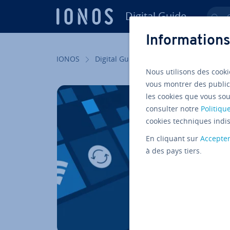
Digital Guide
Ch
Aller au contenu principal
Informations
IONOS
Digital Guide
Serveur
Know-ho
Nous utilisons des cooki
vous montrer des public
les cookies que vous sou
consulter notre
Politique
cookies techniques indis
En cliquant sur
Accepte
à des pays tiers.