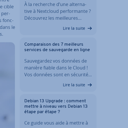
À la recherche d’une al­ter­na­
e cible
tive à Nextcloud per­for­mante ?
s per­
Découvrez les meil­leures…
s fonc­
 dans le
Lire la suite
ws.
Com­pa­rai­son des 7 meilleurs
services de sau­ve­garde en ligne
Sau­ve­gar­dez vos données de
manière fiable dans le Cloud !
Vos données sont en sécurité…
Lire la suite
Debian 13 Upgrade : comment
mettre à niveau vers Debian 13
étape par étape ?
Ce guide vous aide à mettre à