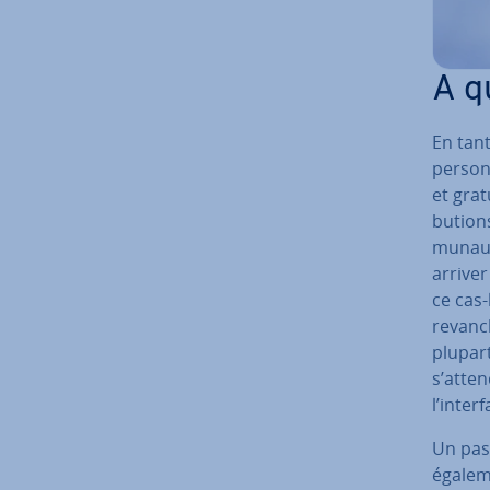
A qu
En tan
personn
et grat
bu­tion
mu­naut
arriver
ce cas-
revanch
plupart
s’atten
l’inter
Un pass
égaleme