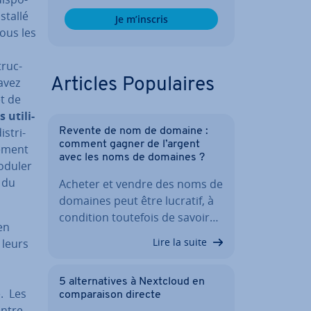
nstallé
Je m’inscris
tous les
truc­
avez
Articles Po­pu­laires
t de
s uti­li­
s­tri­
Revente de nom de domaine :
comment gagner de l’argent
e­ment
avec les noms de domaines ?
moduler
t du
Acheter et vendre des noms de
domaines peut être lucratif, à
condition toutefois de savoir…
en
Lire la suite
 leurs
5 al­ter­na­tives à Nextcloud en
e. Les
com­pa­rai­son directe
ontre