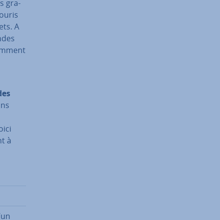
es gra­
souris
ets. A
ndes
ram­ment
des
ons
oici
nt à
’un