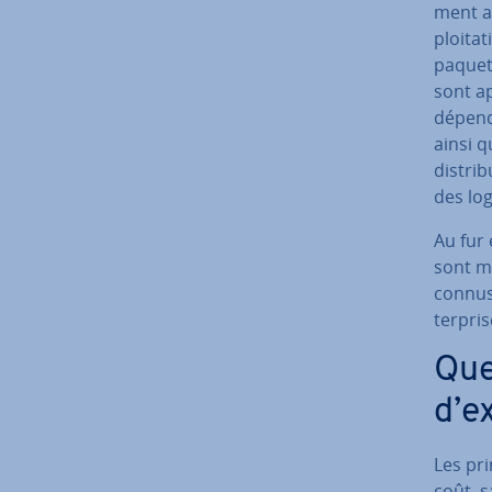
ment au
ploi­ta
paquets
sont a
dé­pen­
ainsi q
dis­tri
des log
Au fur 
sont mu
connus
ter­pr
Que
d’ex
Les pri
coût, sa