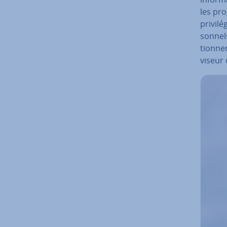
les pro
pri­vi­
son­nel
tion­ne
viseur 