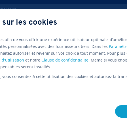
ercher
 sur les cookies
w
Linux : une al­ter­na­tive à Windows
es afin de vous offrir une expérience utilisateur optimale, d’amélio
ités personnalisées avec des fournisseurs tiers. Dans les
Paramètr
Linux
haitez autoriser et revenir sur vos choix à tout moment. Pour plus 
 d'utilisation
et notre
Clause de confidentialité
. Même si vous choi
Que révèl
pensables seront installés.
r
, vous consentez à cette utilisation des cookies et autorisez la tr
d’ex­ploi­t
source Li
L'équipe édi­to­riale IONOS
24/07/2019
6 mins