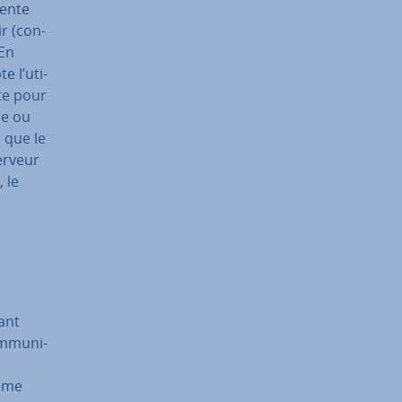
sente
r (con­
 En
e l’uti­
ite pour
ce ou
 que le
serveur
 le
nant
­mu­ni­
tème