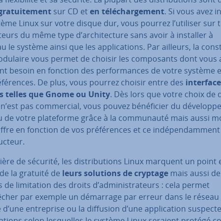
ra­tui­te­ment
sur CD et
en té­lé­char­ge­ment
. Si vous avez i
ème Linux sur votre disque dur, vous pourrez l’utiliser sur 
a­teurs du même type d’ar­chi­tec­ture sans avoir à installer à
 le système ainsi que les ap­pli­ca­tions. Par ailleurs, la cons­
odulaire vous permet de choisir les com­po­sants dont vous 
nt besoin en fonction des per­for­mances de votre système e
­fé­rences. De plus, vous pourrez choisir entre des
in­ter­face
rs telles que Gnome ou Unity
. Dès lors que votre choix de di
 n’est pas com­mer­cial, vous pouvez bé­né­fi­cier du dé­ve­lop­p
u de votre pla­te­forme grâce à la com­mu­nauté mais aussi 
ffre en fonction de vos pré­fé­rences et ce in­dé­pen­dam­men
uc­teur.
ère de sécurité, les dis­tri­bu­tions Linux marquent un point 
de la gratuité de
leurs solutions de cryptage
mais aussi de
 de li­mi­ta­tion des droits d’ad­mi­nis­tra­teurs : cela permet
cher par exemple un démarrage par erreur dans le réseau
 d’une en­tre­prise ou la diffusion d’une ap­pli­ca­tion suspect
ma­tions selon les­quelles le système Linux seraient protégé c