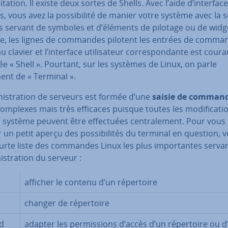
i­ta­tion. Il existe deux sortes de Shells. Avec l’aide d’in­ter­fac
, vous avez la pos­si­bi­lité de manier votre système avec la 
s servant de symboles et d’éléments de pilotage ou de widg
rse, les lignes de commandes pilotent les entrées de comma
u clavier et l’interface uti­li­sa­teur cor­res­pon­dante est cou­
 « Shell ». Pourtant, sur les systèmes de Linux, on parle
ent de « Terminal ».
­nis­tra­tion de serveurs est formée d’une
saisie de comman
omplexes mais très efficaces puisque toutes les mo­di­fi­ca­ti
 système peuvent être ef­fec­tuées cen­tra­le­ment. Pour vous
un petit aperçu des pos­si­bi­li­tés du terminal en question, v
urte liste des commandes Linux les plus im­por­tantes serva
nis­tra­tion du serveur :
afficher le contenu d’un ré­per­toire
changer de ré­per­toire
d
adapter les per­mis­sions d’accès d’un ré­per­toire ou d