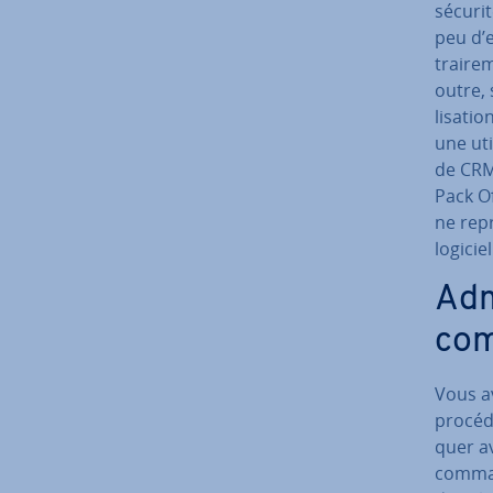
sécurit
peu d’e
trai­re
outre, 
li­sa­t
une uti
de CRM,
Pack Of
ne re­p
logicie
Ad­m
com
Vous av
procéd
quer av
command