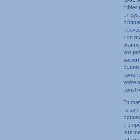
nibles
g
un syst
or­di­n
nouveau
tion m
vraime
vos pré
sa­teu
bu­tion
contin
votre o
cons­tr
En mati
raison 
options
d’empê
interne
in­for­