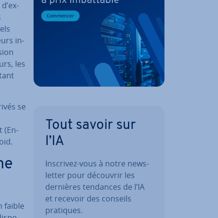
 d’ex­
s
els
eurs in­
sion
urs, les
utant
rivés se
Tout savoir sur
t (En­
l’IA
oid.
me
Inscrivez-vous à notre news­
let­ter pour découvrir les
dernières tendances de l’IA
et recevoir des conseils
n faible
pratiques.
dis­po­