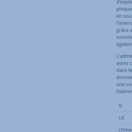
d’ex­plo
phiques
en vou
l’inve
grâce a
nommée
égalem
L’ad­mi
assez c
dans le
donner 
une co
l’ad­mi­
ls
cd
chmo