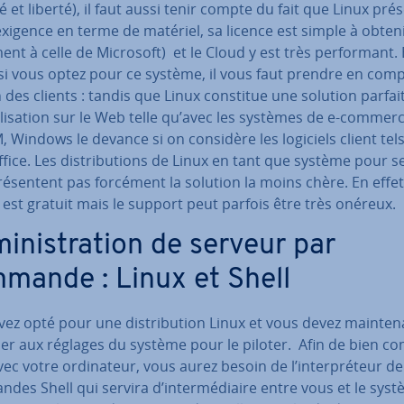
é et liberté), il faut aussi tenir compte du fait que Linux pré
xigence en terme de matériel, sa licence est simple à obteni
­ment à celle de Microsoft) et le Cloud y est très per­for­mant.
si vous optez pour ce système, il vous faut prendre en compt
ion des clients : tandis que Linux constitue une solution parfa
­li­sa­tion sur le Web telle qu’avec les systèmes de e-commer
 Windows le devance si on considère les logiciels client tels
fice. Les dis­tri­bu­tions de Linux en tant que système pour 
ré­sen­tent pas forcément la solution la moins chère. En effet,
l est gratuit mais le support peut parfois être très onéreux.
i­nis­tra­tion de serveur par
mande : Linux et Shell
ez opté pour une dis­tri­bu­tion Linux et vous devez main­te­
er aux réglages du système pour le piloter. Afin de bien com
ec votre or­di­na­teur, vous aurez besoin de l’in­ter­pré­teur de
es Shell qui servira d’in­ter­mé­diaire entre vous et le sys