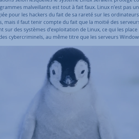
­grammes mal­veil­lants est tout à fait faux. Linux n’est pas un
lé­giée pour les hackers du fait de sa rareté sur les or­di­na­teur
s, mais il faut tenir compte du fait que la moitié des serveur
nt sur des systèmes d’ex­ploi­ta­tion de Linux, ce qui les place
des cy­ber­cri­mi­nels, au même titre que les serveurs Windo