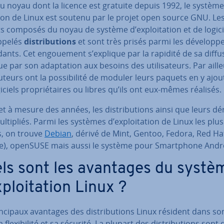
 noyau dont la licence est gratuite depuis 1992, le système
­tion de Linux est soutenu par le projet open source GNU. Le
 composés du noyau de système d’ex­ploi­ta­tion et de logici
ppelés
dis­tri­bu­tions
et sont très prisés parmi les dé­ve­lop­p
dants. Cet en­goue­ment s’explique par la rapidité de sa diffu
ue par son adap­ta­tion aux besoins des uti­li­sa­teurs. Par aille
­bu­teurs ont la pos­si­bi­lité de moduler leurs paquets en y ajo
iciels pro­prié­taires ou libres qu’ils ont eux-mêmes réalisés.
et à mesure des années, les dis­tri­bu­tions ainsi que leurs dé
l­ti­pliés. Parmi les systèmes d’ex­ploi­ta­tion de Linux les plus
, on trouve
Debian
, dérivé de Mint, Gentoo, Fedora, Red Ha
ise), openSUSE mais aussi le système pour Smart­phone Andr
ls sont les avantages du systè
­ploi­ta­tion Linux ?
n­ci­paux avantages des dis­tri­bu­tions Linux résident dans so
 flexi­bi­lité et sa sécurité. La plupart des dis­tri­bu­tions sont 