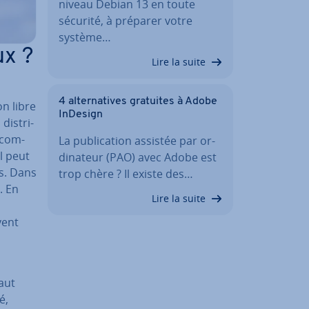
niveau Debian 13 en toute
sécurité, à préparer votre
système…
ux ?
Lire la suite
4 al­ter­na­tives gratuites à Adobe
on libre
InDesign
is­tri­
a com­
La pu­bli­ca­tion assistée par or­
l peut
di­na­teur (PAO) avec Adobe est
rs. Dans
trop chère ? Il existe des…
. En
Lire la suite
a
vent
aut
é,