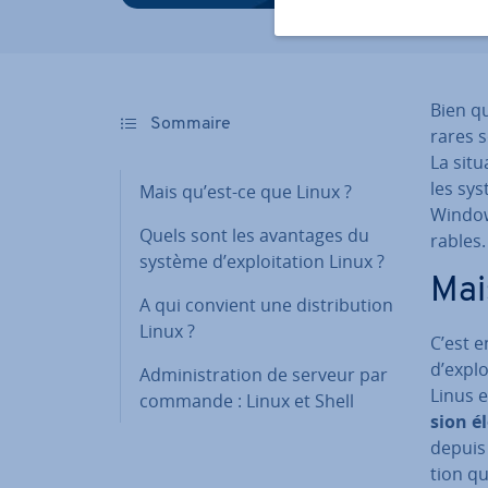
Bien qu
Sommaire
rares so
La situ
les sys
Mais qu’est-ce que Linux ?
Windows
Quels sont les avantages du
rables
système d’ex­ploi­ta­tion Linux ?
Mai
A qui convient une dis­tri­bu­tion
Linux ?
C’est e
d’ex­pl
Ad­mi­nis­tra­tion de serveur par
Linus e
commande : Linux et Shell
sion él
depuis
tion qu