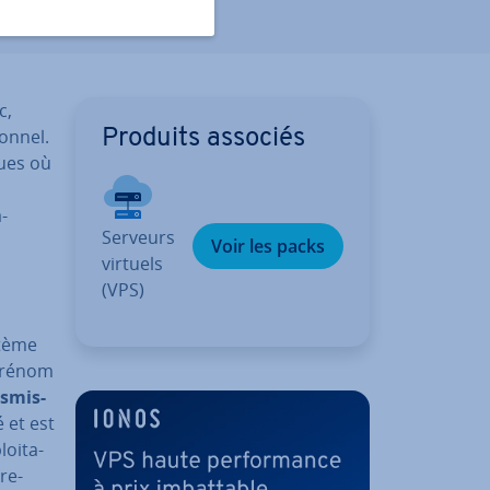
c,
sonnel.
Produits associés
ques où
­
Serveurs
Voir les packs
virtuels
(VPS)
stème
 prénom
s­mis­
é et est
oi­ta­
re­