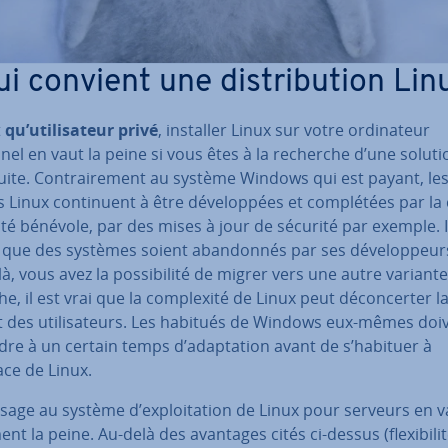
i convient une dis­tri­bu­tion Lin
t
qu’uti­li­sa­teur privé
, installer Linux sur votre or­di­na­teur
el en vaut la peine si vous êtes à la recherche d’une soluti
uite. Con­trai­re­ment au système Windows qui est payant, les d
s Linux con­ti­nuent à être dé­ve­lop­pées et com­plé­tées par l
é bénévole, par des mises à jour de sécurité par exemple. I
 que des systèmes soient aban­don­nés par ses dé­ve­lop­peu
là, vous avez la pos­si­bi­lité de migrer vers une autre variante
e, il est vrai que la com­plexité de Linux peut dé­con­cer­ter l
 des uti­li­sa­teurs. Les habitués de Windows eux-mêmes doi
dre à un certain temps d’adap­ta­tion avant de s’habituer à
face de Linux.
age au système d’ex­ploi­ta­tion de Linux pour serveurs en v
nt la peine. Au-delà des avantages cités ci-dessus (flexi­bi­lit