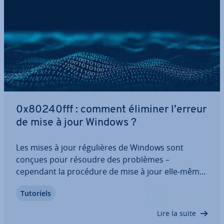
0x80240fff : comment éliminer l’erreur
de mise à jour Windows ?
Les mises à jour ré­gu­lières de Windows sont
conçues pour résoudre des problèmes –
cependant la procédure de mise à jour elle-même
entraîne bien souvent des problèmes ou ne
Tutoriels
parvient tout sim­ple­ment pas à démarrer. Le code
d’erreur 0x80240fff de Windows peut indiquer un
Lire la suite
problème…