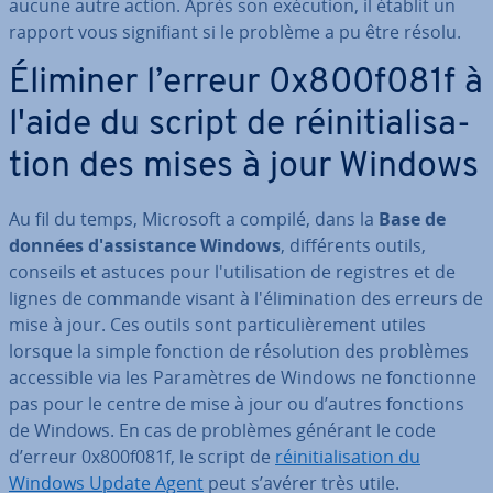
aucune autre action. Après son exécution, il établit un
rapport vous sig­ni­fiant si le problème a pu être résolu.
Éliminer l’erreur 0x800f081f à
l'aide du script de réi­ni­tia­li­sa­
tion des mises à jour Windows
Au fil du temps, Microsoft a compilé, dans la
Base de
données d'as­sis­tance Windows
, dif­fé­rents outils,
conseils et astuces pour l'uti­li­sa­tion de registres et de
lignes de commande visant à l'éli­mi­na­tion des erreurs de
mise à jour. Ces outils sont par­ti­cu­liè­re­ment utiles
lorsque la simple fonction de ré­so­lu­tion des problèmes
ac­ces­sible via les Pa­ra­mètres de Windows ne fonc­tionne
pas pour le centre de mise à jour ou d’autres fonctions
de Windows. En cas de problèmes générant le code
d’erreur 0x800f081f, le script de
réi­ni­tia­li­sa­tion du
Windows Update Agent
peut s’avérer très utile.