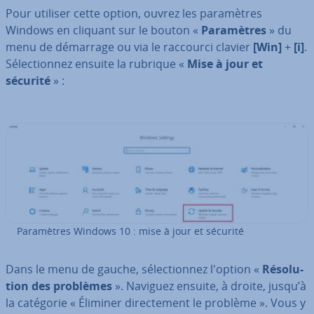
Pour utiliser cette option, ouvrez les pa­ra­mètres
Windows en cliquant sur le bouton «
Pa­ra­mètres
» du
menu de démarrage ou via le raccourci clavier
[Win]
+
[i]
.
Sé­lec­tion­nez ensuite la rubrique «
Mise à jour et
sécurité
» :
Pa­ra­mètres Windows 10 : mise à jour et sécurité
Dans le menu de gauche, sé­lec­tion­nez l'option «
Ré­so­lu­
tion des problèmes
». Naviguez ensuite, à droite, jusqu’à
la catégorie « Éliminer di­rec­te­ment le problème ». Vous y