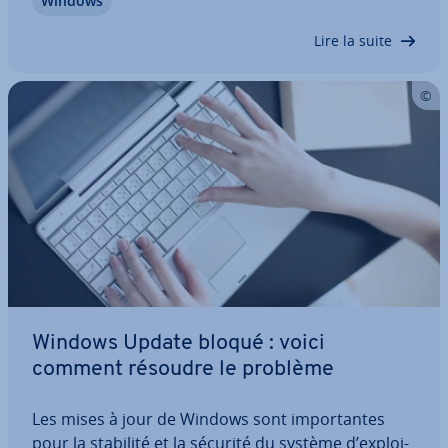
Windows
messages ne com­pren­nent que des codes
d’erreur comme « 0x80070057 », qui n’avancent
Lire la suite
pas…
Windows Update bloqué : voici
comment résoudre le problème
Les mises à jour de Windows sont im­por­tantes
pour la stabilité et la sécurité du système d’ex­ploi­