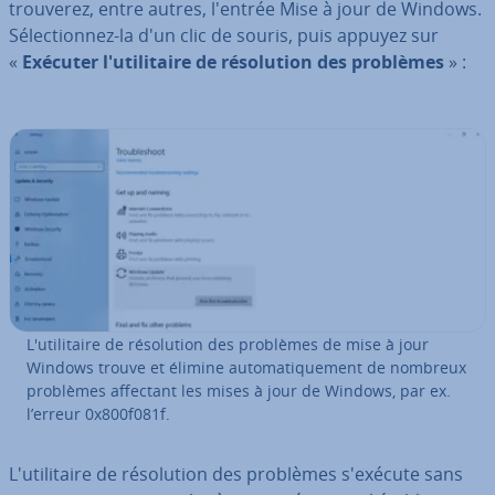
trouverez, entre autres, l'entrée Mise à jour de Windows.
Sé­lec­tion­nez-la d'un clic de souris, puis appuyez sur
«
Exécuter l'uti­li­taire de ré­so­lu­tion des problèmes
» :
L'uti­li­taire de ré­so­lu­tion des problèmes de mise à jour
Windows trouve et élimine au­to­ma­ti­que­ment de nombreux
problèmes affectant les mises à jour de Windows, par ex.
l’erreur 0x800f081f.
L'uti­li­taire de ré­so­lu­tion des problèmes s'exécute sans