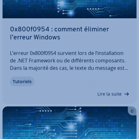
0x800f0954 : comment éliminer
l’erreur Windows
L’erreur 0x800f0954 survient lors de l’ins­tal­la­tion
de .NET Framework ou de dif­fé­rents com­po­sants.
Dans la majorité des cas, le texte du message est
le suivant : « La fonc­tion­na­lité suivante n’a pas pu
Tutoriels
être installée : .NET Framework 3.5 (inclut .NET 2.0
et 3.0) ». Cette erreur…
Lire la suite