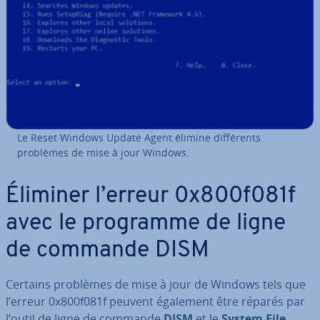
Le Reset Windows Update Agent élimine dif­fé­rents
problèmes de mise à jour Windows.
Éliminer l’erreur 0x800f081f
avec le programme de ligne
de commande DISM
Certains problèmes de mise à jour de Windows tels que
l’erreur 0x800f081f peuvent également être réparés par
l’outil de ligne de commande
DISM
et le
System File