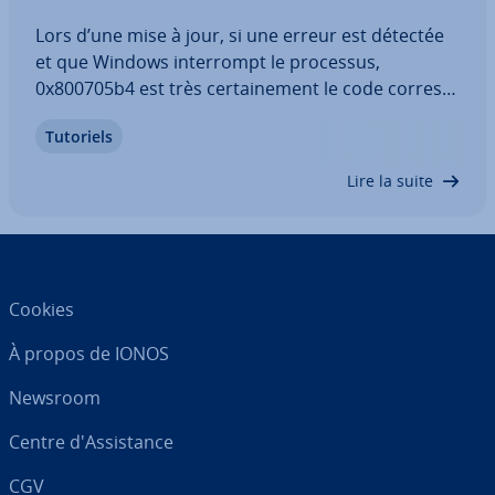
Lors d’une mise à jour, si une erreur est détectée
et que Windows in­ter­rompt le processus,
0x800705b4 est très cer­tai­ne­ment le code cor­res­
pon­dant. Dans la plupart des cas, aucune réaction
Tutoriels
n’est observée de la part des com­po­sants du
système, ce qui empêche toute mise à jour.…
Lire la suite
Cookies
À propos de IONOS
Newsroom
Centre d'As­sis­tance
CGV