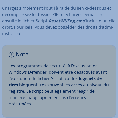
Chargez sim­ple­ment l’outil à l’aide du lien ci-dessous et
dé­com­pres­sez le dossier ZIP té­lé­chargé. Démarrez
ensuite le fichier Script
Re­set­WUEng.cmd
inclus d'un clic
droit. Pour cela, vous devez posséder des droits d’ad­mi­
nis­tra­teur.
Note
Les pro­grammes de sécurité, à l’exclusion de
Windows Defender, doivent être dé­sac­ti­vés avant
l'exé­cu­tion du fichier Script, car les
logiciels de
tiers
bloquent très souvent les accès au niveau du
registre. Le script peut également réagir de
manière inap­pro­priée en cas d'erreurs
présumées.