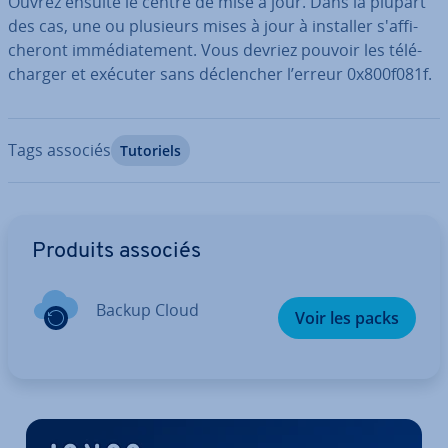
Ouvrez ensuite le centre de mise à jour. Dans la plupart
des cas, une ou plusieurs mises à jour à installer s'af­fi­
che­ront im­mé­dia­te­ment. Vous devriez pouvoir les té­lé­
char­ger et exécuter sans dé­clen­cher l’erreur 0x800f081f.
Tags associés
Tutoriels
Aller au menu principal
Produits associés
Backup Cloud
Voir les packs