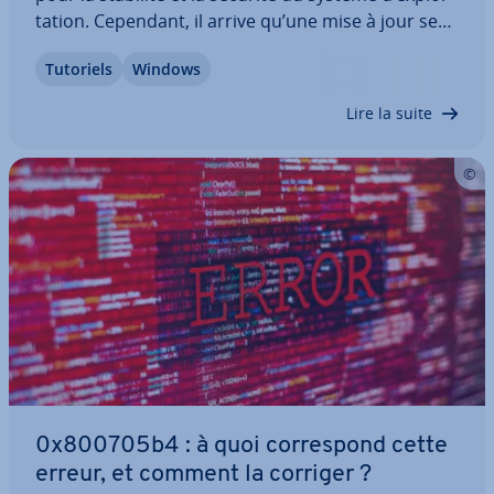
ta­tion. Cependant, il arrive qu’une mise à jour se
bloque au moment de son té­lé­char­ge­ment ou de
Tutoriels
Windows
son ins­tal­la­tion. Il est gé­né­ra­le­ment possible de
remédier à ce problème fa­ci­le­ment et…
Lire la suite
0x800705b4 : à quoi cor­res­pond cette
erreur, et comment la corriger ?