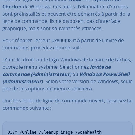
Checker
de Windows. Ces outils d’éli­mi­na­tion d’erreurs
sont préins­tal­lés et peuvent être démarrés à partir de la
ligne de commande. Ils ne disposent pas d’interface
graphique, mais sont souvent très efficaces.
Pour réparer l’erreur 0x800f081f à partir de l'invite de
commande, procédez comme suit :
D'un clic droit sur le logo Windows de la barre de tâches,
ouvrez le menu système. Sé­lec­tion­nez
Invite de
commande (Ad­mi­nis­tra­teur)
ou
Windows Po­wer­Shell
(Ad­mi­nis­tra­teur)
. Selon votre version de Windows, seule
une de ces options de menu s'af­fi­chera.
Une fois l’outil de ligne de commande ouvert, saisissez la
commande suivante :
DISM /Online /Cleanup-image /Scanhealth