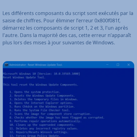
Les dif­fé­rents com­po­sants du script sont exécutés par la
saisie de chiffres. Pour éliminer l’erreur 0x800f081f,
démarrez les com­po­sants de script 1, 2 et 3, l'un après
l'autre. Dans la majorité des cas, cette erreur n’apparaît
plus lors des mises à jour suivantes de Windows.