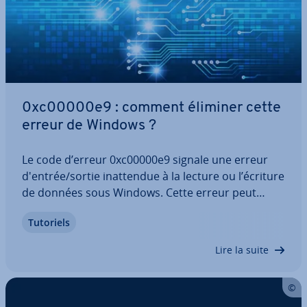
0xc00000e9 : comment éliminer cette
erreur de Windows ?
Le code d’erreur 0xc00000e9 signale une erreur
d'entrée/sortie inat­ten­due à la lecture ou l’écriture
de données sous Windows. Cette erreur peut
survenir de manière aléatoire pendant le fonc­tion­
Tutoriels
ne­ment et ne concerner qu’un lecteur spé­ci­fique.
Elle est par­ti­cu­liè­re­ment lourde…
Lire la suite