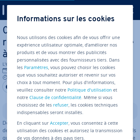
Digital Guide
Informations sur les cookies
Aller au contenu principal
0x800f081f : stra­té­gies de
Nous utilisons des cookies afin de vous offrir une
ré­so­lu­tion de l’erreur de mise
expérience utilisateur optimale, d’améliorer nos
produits et de vous montrer des publicités
à jour Windows
personnalisées avec des fournisseurs tiers. Dans
L'équipe édi­to­riale IONOS
les
Paramètres
, vous pouvez choisir les cookies
22/09/2020
que vous souhaitez autoriser et revenir sur vos
6 mins
choix à tout moment. Pour plus d'informations,
Partager sur Facebook
Partager sur Twitter
Partager sur LinkedIn
veuillez consulter notre
Politique d'utilisation
et
notre
Clause de confidentialité
. Même si vous
choisissez de les
refuser
, les cookies techniques
Sommaire
indispensables seront installés.
Des problèmes sur­vien­nent souvent lors de l’exécution
En cliquant sur
Accepter
, vous consentez à cette
de mises à jour de Windows. Des messages d’erreur, tels
utilisation des cookies et autorisez la transmission
que le code d’erreur 0x800f081f, en sont la con­sé­quence
de vos données à des pays tiers.