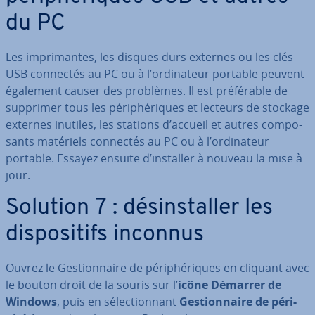
du PC
Les im­pri­mantes, les disques durs externes ou les clés
USB connectés au PC ou à l’or­di­na­teur portable peuvent
également causer des problèmes. Il est pré­fé­rable de
supprimer tous les pé­ri­phé­riques et lecteurs de stockage
externes inutiles, les stations d’accueil et autres com­po­
sants matériels connectés au PC ou à l’or­di­na­teur
portable. Essayez ensuite d’installer à nouveau la mise à
jour.
Solution 7 : dé­sins­tal­ler les
dis­po­si­tifs inconnus
Ouvrez le Ges­tion­naire de pé­ri­phé­riques en cliquant avec
le bouton droit de la souris sur l’
icône Démarrer de
Windows
, puis en sé­lec­tion­nant
Ges­tion­naire de pé­ri­