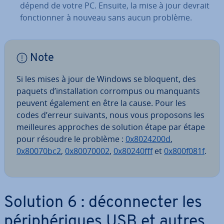
dépend de votre PC. Ensuite, la mise à jour devrait
fonc­tion­ner à nouveau sans aucun problème.
Note
Si les mises à jour de Windows se bloquent, des
paquets d’ins­tal­la­tion corrompus ou manquants
peuvent également en être la cause. Pour les
codes d’erreur suivants, nous vous proposons les
meil­leures approches de solution étape par étape
pour résoudre le problème :
0x8024200d
,
0x80070bc2
,
0x80070002
,
0x80240fff
et
0x800f081f
.
Solution 6 : dé­con­nec­ter les
pé­ri­phé­riques USB et autres