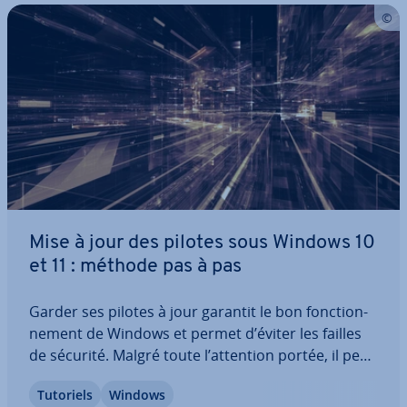
Mise à jour des pilotes sous Windows 10
et 11 : méthode pas à pas
Garder ses pilotes à jour garantit le bon fonc­tion­
ne­ment de Windows et permet d’éviter les failles
de sécurité. Malgré toute l’attention portée, il peut
cependant arriver que les pilotes ne soient plus à
Tutoriels
Windows
jour. Cela diminue les per­for­mances de l’or­di­na­