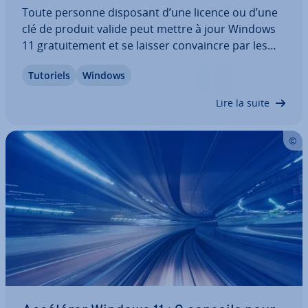
Toute personne disposant d’une licence ou d’une
clé de produit valide peut mettre à jour Windows
11 gra­tui­te­ment et se laisser con­vaincre par les
nouvelles fonc­tion­na­li­tés telles que la barre des
Tutoriels
Windows
tâches remaniée ou l’uti­li­sa­tion optimisée de la
voix, du toucher et du stylet.…
Lire la suite