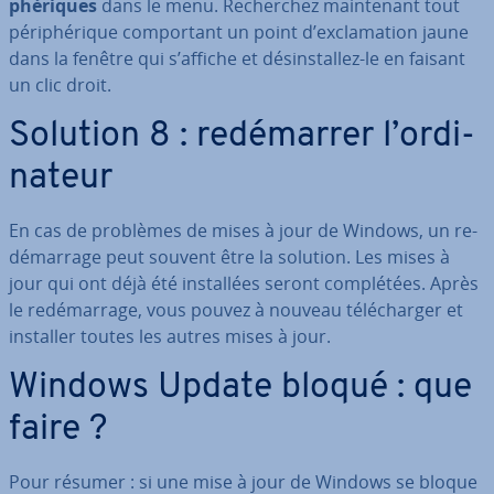
phé­riques
dans le menu. Re­cher­chez main­te­nant tout
pé­ri­phé­rique com­por­tant un point d’ex­cla­ma­tion jaune
dans la fenêtre qui s’affiche et dé­sins­tal­lez-le en faisant
un clic droit.
Solution 8 : re­dé­mar­rer l’or­di­
na­teur
En cas de problèmes de mises à jour de Windows, un re­
dé­mar­rage peut souvent être la solution. Les mises à
jour qui ont déjà été ins­tal­lées seront com­plé­tées. Après
le re­dé­mar­rage, vous pouvez à nouveau té­lé­char­ger et
installer toutes les autres mises à jour.
Windows Update bloqué : que
faire ?
Pour résumer : si une mise à jour de Windows se bloque