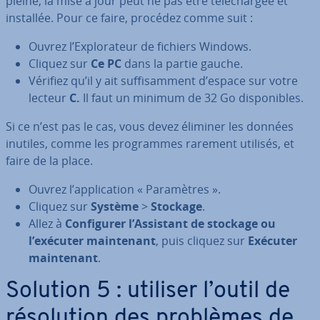
pleine, la mise à jour peut ne pas être té­lé­char­gée et
installée. Pour ce faire, procédez comme suit :
Ouvrez l’Ex­plo­ra­teur de fichiers Windows.
Cliquez sur
Ce PC
dans la partie gauche.
Vérifiez qu’il y ait suf­fi­sam­ment d’espace sur votre
lecteur
C.
Il faut un minimum de 32 Go dis­po­nibles.
Si ce n’est pas le cas, vous devez éliminer les données
inutiles, comme les pro­grammes rarement utilisés, et
faire de la place.
Ouvrez l’ap­pli­ca­tion « Pa­ra­mètres ».
Cliquez sur
Système
>
Stockage
.
Allez à
Con­fi­gu­rer l’Assistant de stockage ou
l’exécuter main­te­nant
, puis cliquez sur
Exécuter
main­te­nant
.
Solution 5 : utiliser l’outil de
ré­so­lu­tion des problèmes de