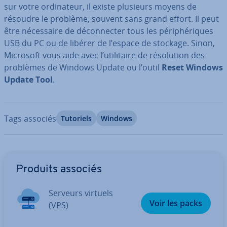
sur votre or­di­na­teur, il existe plusieurs moyens de
résoudre le problème, souvent sans grand effort. Il peut
être né­ces­saire de dé­con­nec­ter tous les pé­ri­phé­riques
USB du PC ou de libérer de l’espace de stockage. Sinon,
Microsoft vous aide avec l’uti­li­taire de ré­so­lu­tion des
problèmes de Windows Update ou l’outil
Reset Windows
Update Tool
.
Tags associés
Tutoriels
Windows
Aller au menu principal
Produits associés
Serveurs virtuels
Voir les packs
(VPS)