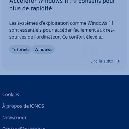
Accélérer Windows 11 : 9 conseils pour
plus de rapidité
Les systèmes d’ex­ploi­ta­tion comme Windows 11
sont es­sen­tiels pour accéder fa­ci­le­ment aux res­
sources de l’or­di­na­teur. Ce confort élevé a
toutefois un prix lorsqu’il s’agit de la per­for­mance
Tutoriels
Windows
générale, en par­ti­cu­lier lors de l’uti­li­sa­tion à long
terme d’un appareil. Nous vous…
Lire la suite
Cookies
À propos de IONOS
Newsroom