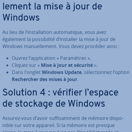
le­ment la mise à jour de
Windows
Au lieu de l’ins­tal­la­tion au­to­ma­tique, vous avez
également la pos­si­bi­lité d’installer la mise à jour de
Windows ma­nuel­le­ment. Vous devez procéder ainsi :
Ouvrez l’ap­pli­ca­tion « Pa­ra­mètres ».
Cliquez sur «
Mise à jour et sécurité
».
Dans l’onglet
Windows Update
, sé­lec­tion­nez l’option
Re­cher­cher des mises à jour
.
Solution 4 : vérifier l’espace
de stockage de Windows
Assurez-vous d’avoir suf­fi­sam­ment de mémoire dis­po­
nible sur votre appareil. Si la mémoire est presque