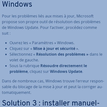
Windows
Pour les problèmes liés aux mises à jour, Microsoft
propose son propre outil de ré­so­lu­tion des problèmes
de Windows Update. Pour l’activer, procédez comme
suit :
Ouvrez les « Pa­ra­mètres » Windows.
Cliquez sur «
Mise à jour et sécurité
».
Sé­lec­tion­nez «
Ré­so­lu­tion des problèmes »
dans le
volet de gauche.
Sous la rubrique
Résoudre di­rec­te­ment le
problème
, cliquez sur
Windows Update
.
Dans de nombreux cas, Windows trouve l’erreur res­pon­
sable du blocage de la mise à jour et peut la corriger au­
to­ma­ti­que­ment.
Solution 3 : installer ma­nuel­