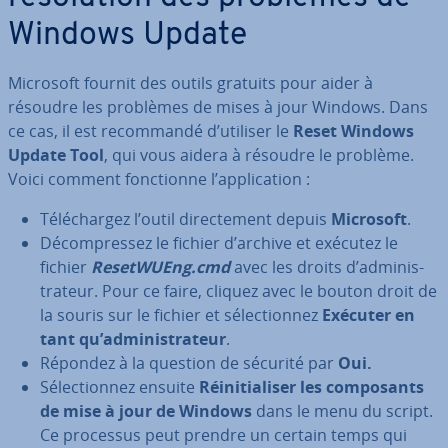
Windows Update
Microsoft fournit des outils gratuits pour aider à
résoudre les problèmes de mises à jour Windows. Dans
ce cas, il est re­com­mandé d’utiliser le
Reset Windows
Update Tool
, qui vous aidera à résoudre le problème.
Voici comment fonc­tionne l’ap­pli­ca­tion :
Té­lé­char­gez l’outil di­rec­te­ment depuis
Microsoft
.
Dé­com­pres­sez le fichier d’archive et exécutez le
fichier
Re­set­WUEng.cmd
avec les droits d’ad­mi­nis­
tra­teur. Pour ce faire, cliquez avec le bouton droit de
la souris sur le fichier et sé­lec­tion­nez
Exécuter en
tant qu’ad­mi­nis­tra­teur
.
Répondez à la question de sécurité par
Oui.
Sé­lec­tion­nez ensuite
Réi­ni­tia­li­ser les com­po­sants
de mise à jour de Windows
dans le menu du script.
Ce processus peut prendre un certain temps qui