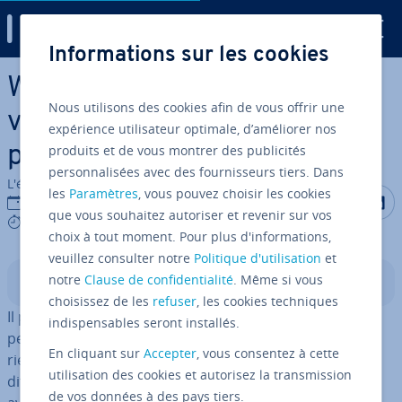
Digital Guide
Informations sur les cookies
Aller au contenu principal
Windows Update bloqué :
Nous utilisons des cookies afin de vous offrir une
voici comment résoudre le
expérience utilisateur optimale, d’améliorer nos
produits et de vous montrer des publicités
problème
personnalisées avec des fournisseurs tiers. Dans
L'équipe édi­to­riale IONOS
les
Paramètres
, vous pouvez choisir les cookies
Partager s
Partag
P
05/01/2023
que vous souhaitez autoriser et revenir sur vos
5 mins
choix à tout moment. Pour plus d'informations,
veuillez consulter notre
Politique d'utilisation
et
notre
Clause de confidentialité
. Même si vous
Sommaire
choisissez de les
refuser
, les cookies techniques
Il peut arriver que la mise à jour de Windows se bloque
indispensables seront installés.
pendant le té­lé­char­ge­ment ou l’ins­tal­la­tion et que plus
En cliquant sur
Accepter
, vous consentez à cette
rien ne fonc­tionne par la suite. Le problème peut avoir
utilisation des cookies et autorisez la transmission
dif­fé­rentes causes. Mais il n’y a pas lieu de s’inquiéter :
de vos données à des pays tiers.