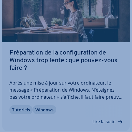
Pré­pa­ra­tion de la con­fi­gu­ra­tion de
Windows trop lente : que pouvez-vous
faire ?
Après une mise à jour sur votre or­di­na­teur, le
message « Pré­pa­ra­tion de Windows. N’éteignez
pas votre or­di­na­teur » s’affiche. Il faut faire preuve
de patience, car cela peut prendre beaucoup de
Tutoriels
Windows
temps. Toutefois, si rien ne se passe même après
un certain temps d’attente, il existe…
Lire la suite