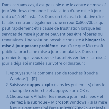
Dans certains cas, il est possible que le centre de mises à
jour Windows demande l’ins­tal­la­tion d’une mise à jour
qui a déjà été installée. Dans un tel cas, la tentative d’ins­
tal­la­tion entraîne également une erreur 0x80070bc2 qui
peut ra­pi­de­ment être cause de frus­tra­tion lorsque les
services de mise à jour ne peuvent pas être réparés ou
réi­ni­tia­li­sés. Une solution possible consiste à
bloquer la
mise à jour posant problème
jusqu’à ce que Microsoft
publie la prochaine mise à jour cu­mu­la­tive. Dans un
premier temps, vous devriez toutefois vérifier si la mise à
jour a déjà été installée sur votre or­di­na­teur :
Appuyez sur la com­bi­nai­son de touches [touche
Windows] + [R].
Saisissez «
appwiz.cpl
» (sans les guil­le­mets) dans le
champ de recherche et appuyez sur « OK ».
Cliquez sur « Afficher les mises à jour ins­tal­lées » et
vérifiez à la rubrique « Microsoft Windows » si la mise
à jour ayant entraîné l’erreur 0x80070bc2 y est listée.