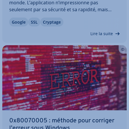
monde. L’ap­pli­ca­tion n’im­pres­sionne pas
seulement par sa sécurité et sa rapidité, mais
également par ses ca­rac­té­ris­tiques telles que la
Google
SSL
Cryptage
syn­chro­ni­sa­tion des données uti­li­sa­teur entre les
appareils. Mais même en naviguant avec ce…
Lire la suite
0x80070005 : méthode pour corriger
l’erreur sous Windows