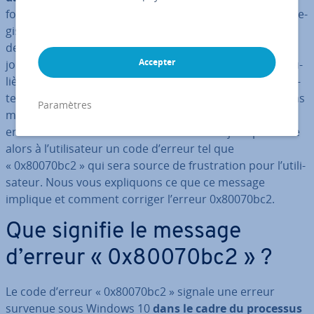
fournit à tous les uti­li­sa­teurs disposant de versions en­re­
gis­trées des nouvelles mises à jour au plus tard le
deuxième mardi du mois. Mais ce processus de mise à
Accepter
jour via le
centre de mises à jour im­plé­menté
est ré­gu­
liè­re­ment source de désarroi pour de nombreux uti­li­sa­
teurs. Il n’est donc pas rare que ce processus ne soit pas
Paramètres
mené à terme parce que, de façon assez ironique, une
erreur est survenue. Le centre de mises à jour présente
alors à l’uti­li­sa­teur un code d’erreur tel que
« 0x80070bc2 » qui sera source de frus­tra­tion pour l’uti­li­
sa­teur. Nous vous ex­pli­quons ce que ce message
implique et comment corriger l’erreur 0x80070bc2.
Que signifie le message
d’erreur « 0x80070bc2 » ?
Le code d’erreur « 0x80070bc2 » signale une erreur
survenue sous Windows 10
dans le cadre du processus