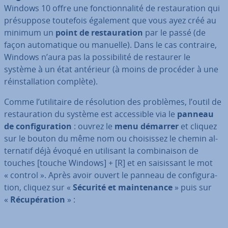
Windows 10 offre une fonc­tion­na­lité de res­tau­ra­tion qui
pré­sup­pose toutefois également que vous ayez créé au
minimum un
point de res­tau­ra­tion
par le passé (de
façon au­to­ma­tique ou manuelle). Dans le cas contraire,
Windows n’aura pas la pos­si­bi­lité de restaurer le
système à un état antérieur (à moins de procéder à une
réins­tal­la­tion complète).
Comme l’uti­li­taire de ré­so­lu­tion des problèmes, l’outil de
res­tau­ra­tion du système est ac­ces­sible via le
panneau
de con­fi­gu­ra­tion
: ouvrez le
menu démarrer
et cliquez
sur le bouton du même nom ou choi­sis­sez le chemin al­
ter­na­tif déjà évoqué en utilisant la com­bi­nai­son de
touches [touche Windows] + [R] et en sai­sis­sant le mot
« control ». Après avoir ouvert le panneau de con­fi­gu­ra­
tion, cliquez sur «
Sécurité et main­te­nance
» puis sur
«
Ré­cu­pé­ra­tion
» :