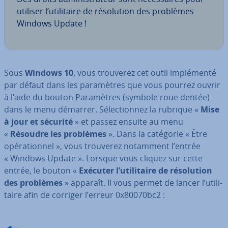
utiliser l’uti­li­taire de ré­so­lu­tion des problèmes
Windows Update !
Sous
Windows 10
, vous trouverez cet outil im­plé­menté
par défaut dans les pa­ra­mètres que vous pourrez ouvrir
à l’aide du bouton Pa­ra­mètres (symbole roue dentée)
dans le menu démarrer. Sé­lec­tion­nez la rubrique «
Mise
à jour et sécurité
» et passez ensuite au menu
«
Résoudre les problèmes
». Dans la catégorie « Être
opé­ra­tion­nel », vous trouverez notamment l’entrée
« Windows Update ». Lorsque vous cliquez sur cette
entrée, le bouton «
Exécuter l’uti­li­taire de ré­so­lu­tion
des problèmes
» apparaît. Il vous permet de lancer l’uti­li­
taire afin de corriger l’erreur 0x80070bc2 :