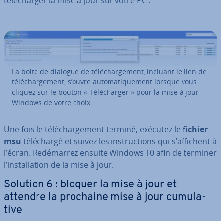
té­lé­char­ger la mise à jour sur votre PC :
La boîte de dialogue de té­lé­char­ge­ment, incluant le lien de
té­lé­char­ge­ment, s’ouvre au­to­ma­ti­que­ment lorsque vous
cliquez sur le bouton « Té­lé­char­ger » pour la mise à jour
Windows de votre choix.
Une fois le té­lé­char­ge­ment terminé, exécutez le
fichier
msu
té­lé­chargé et suivez les ins­truc­tions qui s’affichent à
l’écran. Re­dé­mar­rez ensuite Windows 10 afin de terminer
l’ins­tal­la­tion de la mise à jour.
Solution 6 : bloquer la mise à jour et
attendre la prochaine mise à jour cu­mu­la­
tive