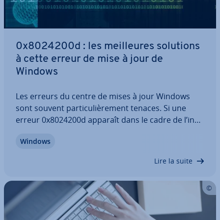
0x8024200d : les meil­leures solutions
à cette erreur de mise à jour de
Windows
Les erreurs du centre de mises à jour Windows
sont souvent par­ti­cu­liè­re­ment tenaces. Si une
erreur 0x8024200d apparaît dans le cadre de l’ins­
tal­la­tion d’un nouveau correctif, un re­dé­mar­rage
Windows
s’avère souvent in­suf­fi­sant. La mise à jour
continue de Windows étant toutefois décisive à…
Lire la suite