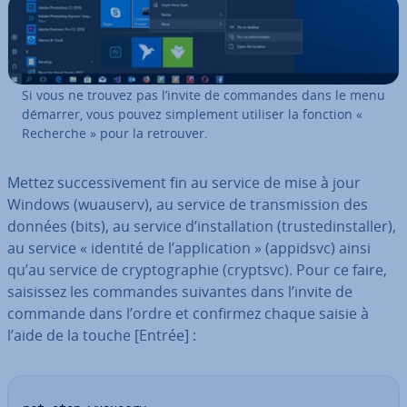
Si vous ne trouvez pas l’invite de commandes dans le menu
démarrer, vous pouvez sim­ple­ment utiliser la fonction «
Recherche » pour la retrouver.
Mettez suc­ces­si­ve­ment fin au service de mise à jour
Windows (wuauserv), au service de trans­mis­sion des
données (bits), au service d’ins­tal­la­tion (trus­te­dins­tal­ler),
au service « identité de l’ap­pli­ca­tion » (appidsvc) ainsi
qu’au service de cryp­to­gra­phie (cryptsvc). Pour ce faire,
saisissez les commandes suivantes dans l’invite de
commande dans l’ordre et confirmez chaque saisie à
l’aide de la touche [Entrée] :