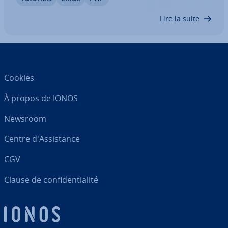
Linux, c’est aussi par ce biais qu’il est possible de
les pa­ra­mé­trer. Nous allons voir…
Lire la suite
Cookies
À propos de IONOS
Newsroom
Centre d'As­sis­tance
CGV
Clause de con­fi­den­tia­lité