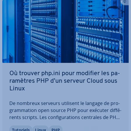
Où trouver php.ini pour modifier les pa­
ra­mètres PHP d’un serveur Cloud sous
Linux
De nombreux serveurs utilisent le langage de pro­
gram­ma­tion open source PHP pour exécuter dif­fé­
rents scripts. Les con­fi­gu­ra­tions centrales de PHP
se trouvent toutes dans le fichier php.ini sous
Tutoriels
Linux
PHP