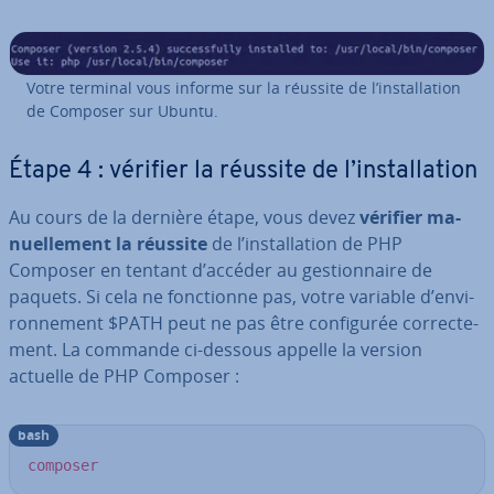
Votre terminal vous informe sur la réussite de l’ins­tal­la­tion
de Composer sur Ubuntu.
Étape 4 : vérifier la réussite de l’ins­tal­la­tion
Au cours de la dernière étape, vous devez
vérifier ma­
nuel­le­ment la réussite
de l’ins­tal­la­tion de PHP
Composer en tentant d’accéder au ges­tion­naire de
paquets. Si cela ne fonc­tionne pas, votre variable d’en­vi­
ron­ne­ment $PATH peut ne pas être con­fi­gu­rée cor­rec­te­
ment. La commande ci-dessous appelle la version
actuelle de PHP Composer :
bash
composer