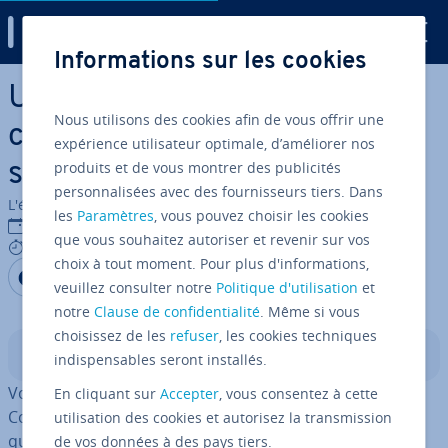
Digital Guide
Informations sur les cookies
Aller au contenu principal
Ubuntu Install Composer :
Nous utilisons des cookies afin de vous offrir une
comment installer Composer
expérience utilisateur optimale, d’améliorer nos
produits et de vous montrer des publicités
sur Ubuntu 22.04
personnalisées avec des fournisseurs tiers. Dans
L'équipe édi­to­riale IONOS
les
Paramètres
, vous pouvez choisir les cookies
17/08/2023
que vous souhaitez autoriser et revenir sur vos
5 mins
choix à tout moment. Pour plus d'informations,
Partager sur Facebook
Partager sur Twitter
Partager sur LinkedIn
veuillez consulter notre
Politique d'utilisation
et
notre
Clause de confidentialité
. Même si vous
choisissez de les
refuser
, les cookies techniques
Sommaire
indispensables seront installés.
Vous pouvez installer le ges­tion­naire de paquets
En cliquant sur
Accepter
, vous consentez à cette
Composer, qui a été spé­cia­le­ment conçu pour
PHP
, en
utilisation des cookies et autorisez la transmission
quelques étapes seulement dans la version 22.04
de vos données à des pays tiers.