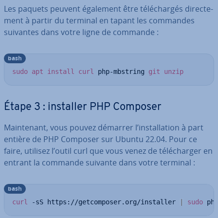
Les paquets peuvent également être té­lé­char­gés di­rec­te­
ment à partir du terminal en tapant les commandes
suivantes dans votre ligne de commande :
bash
sudo
apt
install
curl
 php-mbstring 
git
unzip
Étape 3 : installer PHP Composer
Main­te­nant, vous pouvez démarrer l’ins­tal­la­tion à part
entière de PHP Composer sur Ubuntu 22.04. Pour ce
faire, utilisez l’outil curl que vous venez de té­lé­char­ger en
entrant la commande suivante dans votre terminal :
bash
curl
 -sS https://getcomposer.org/installer 
|
sudo
 ph