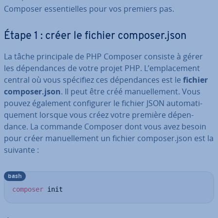
Composer es­sen­tielles pour vos premiers pas.
Étape 1 : créer le fichier composer.json
La tâche prin­ci­pale de PHP Composer consiste à gérer
les dé­pen­dances de votre projet PHP. L’em­pla­ce­ment
central où vous spécifiez ces dé­pen­dances est le
fichier
composer.json
. Il peut être créé ma­nuel­le­ment. Vous
pouvez également con­fi­gu­rer le fichier JSON au­to­ma­ti­
que­ment lorsque vous créez votre première dé­pen­
dance. La commande Composer dont vous avez besoin
pour créer ma­nuel­le­ment un fichier composer.json est la
suivante :
bash
composer
 init