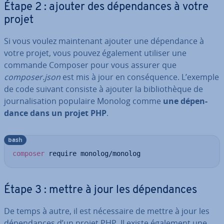
Étape 2 : ajouter des dé­pen­dances à votre
projet
Si vous voulez main­te­nant ajouter une dé­pen­dance à
votre projet, vous pouvez également utiliser une
commande Composer pour vous assurer que
composer.json
est mis à jour en con­sé­quence. L’exemple
de code suivant consiste à ajouter la bi­blio­thèque de
jour­na­li­sa­tion populaire Monolog comme
une dé­pen­
dance dans un projet PHP
.
bash
composer
 require monolog/monolog
Étape 3 : mettre à jour les dé­pen­dances
De temps à autre, il est né­ces­saire de mettre à jour les
dé­pen­dances d’un projet PHP. Il existe également une