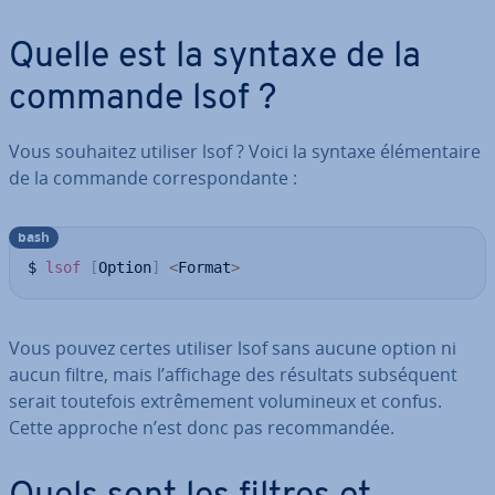
Quelle est la syntaxe de la
commande lsof ?
Vous souhaitez utiliser lsof ? Voici la syntaxe élé­men­taire
de la commande cor­res­pon­dante :
bash
$ 
lsof
[
Option
]
<
Format
>
Vous pouvez certes utiliser lsof sans aucune option ni
aucun filtre, mais l’affichage des résultats sub­sé­quent
serait toutefois ex­trê­me­ment vo­lu­mi­neux et confus.
Cette approche n’est donc pas re­com­man­dée.