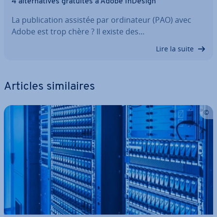
4 al­ter­na­tives gratuites à Adobe InDesign
La pu­bli­ca­tion assistée par or­di­na­teur (PAO) avec
Adobe est trop chère ? Il existe des…
Lire la suite
Articles si­mi­laires