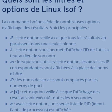
Quels sont les filtres et
options de Linux lsof ?
La commande lsof possède de nom­breuses options
d’affichage des résultats. Voici les prin­ci­pales :
-F
: cette option veille à ce que tous les résultats ap­
pa­rais­sent dans une seule colonne.
-l
: cette option vous permet d’afficher l’ID de l’uti­li­sa­
teur au lieu de son nom.
-n
: lorsque vous utilisez cette option, les adresses IP
cor­res­pon­dantes sont affichées à la place des noms
d’hôte.
-P
: les noms de service sont remplacés par les
numéros de port.
-r [x]
: cette option veille à ce que l’affichage des
résultats soit exécuté toutes les x secondes.
-t
: avec cette option, une seule liste de PID (iden­ti­
fiants de processus) est affichée.