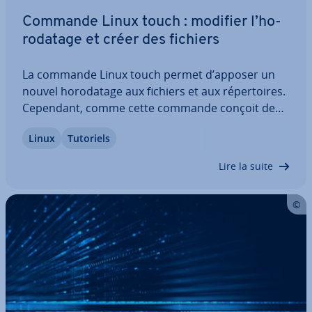
Commande Linux touch : modifier l’ho­
ro­da­tage et créer des fichiers
La commande Linux touch permet d’apposer un
nouvel ho­ro­da­tage aux fichiers et aux ré­per­toires.
Cependant, comme cette commande conçoit de
nouveaux fichiers si ceux-ci n’existent pas, elle est
Linux
Tutoriels
souvent amenée à créer des fichiers vides.
Découvrez avec nous cette commande, ainsi que…
Lire la suite