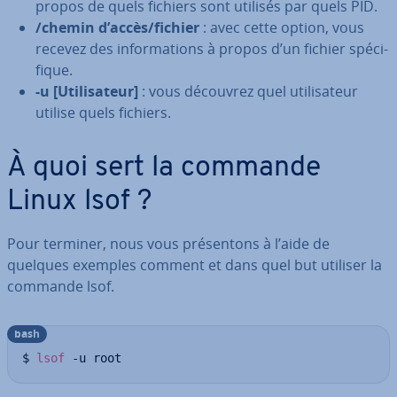
propos de quels fichiers sont utilisés par quels PID.
/chemin d’accès/fichier
: avec cette option, vous
recevez des in­for­ma­tions à propos d’un fichier spé­ci­
fique.
-u [Uti­li­sa­teur]
: vous découvrez quel uti­li­sa­teur
utilise quels fichiers.
À quoi sert la commande
Linux lsof ?
Pour terminer, nous vous pré­sen­tons à l’aide de
quelques exemples comment et dans quel but utiliser la
commande lsof.
bash
$ 
lsof
 -u root