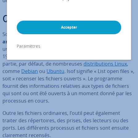
de filtres et d’options.
Qu’est-ce que Linux lsof ?
Accepter
Sous
Linux
, lorsque vous souhaitez
contrôler et
analyser
votre système, la commande lsof s’avère être
Paramètres
un outil très facile à utiliser. Développé et publié dès
1994 par Vic Abell, ce programme en open source fait
partie, par défaut, de nom­breuses
dis­tri­bu­tions Linux
,
comme
Debian
ou
Ubuntu
. lsof signifie « List open files »,
soit « recenser les fichiers ouverts ». Le programme
fournit des in­for­ma­tions relatives aux types de fichiers
qui sont ou ont été ouverts à un moment donné par les
processus en cours.
Outre les fichiers or­di­naires, l’outil peut également
traiter des ré­per­toires, des prises, des lecteurs ou des
ports. Les dif­fé­rents processus et fichiers sont ensuite
clai­re­ment recensés.