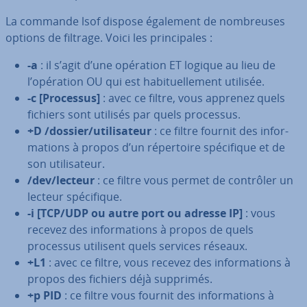
La commande lsof dispose également de nom­breuses
options de filtrage. Voici les prin­ci­pales :
-a
: il s’agit d’une opération ET logique au lieu de
l’opération OU qui est ha­bi­tuel­le­ment utilisée.
-c [Processus]
: avec ce filtre, vous apprenez quels
fichiers sont utilisés par quels processus.
+D /dossier/uti­li­sa­teur
: ce filtre fournit des in­for­
ma­tions à propos d’un ré­per­toire spé­ci­fique et de
son uti­li­sa­teur.
/dev/lecteur
: ce filtre vous permet de contrôler un
lecteur spé­ci­fique.
-i [TCP/UDP ou autre port ou adresse IP]
: vous
recevez des in­for­ma­tions à propos de quels
processus utilisent quels services réseaux.
+L1
: avec ce filtre, vous recevez des in­for­ma­tions à
propos des fichiers déjà supprimés.
+p PID
: ce filtre vous fournit des in­for­ma­tions à