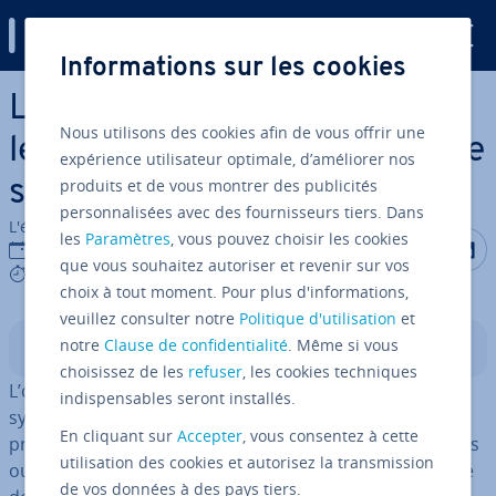
Digital Guide
Informations sur les cookies
Aller au contenu principal
Linux lsof : apprenez à lister
Nous utilisons des cookies afin de vous offrir une
les fichiers et à analyser votre
expérience utilisateur optimale, d’améliorer nos
produits et de vous montrer des publicités
système
personnalisées avec des fournisseurs tiers. Dans
L'équipe édi­to­riale IONOS
les
Paramètres
, vous pouvez choisir les cookies
Partager s
Partag
P
20/10/2023
que vous souhaitez autoriser et revenir sur vos
4 mins
choix à tout moment. Pour plus d'informations,
veuillez consulter notre
Politique d'utilisation
et
notre
Clause de confidentialité
. Même si vous
Sommaire
choisissez de les
refuser
, les cookies techniques
L’outil lsof sous Linux vous permet de contrôler votre
indispensables seront installés.
système et de détecter plus ra­pi­de­ment les éventuels
En cliquant sur
Accepter
, vous consentez à cette
problèmes. Le programme recense pour cela les fichiers
utilisation des cookies et autorisez la transmission
ouverts et peut être optimisé selon vos objectifs à l’aide
de vos données à des pays tiers.