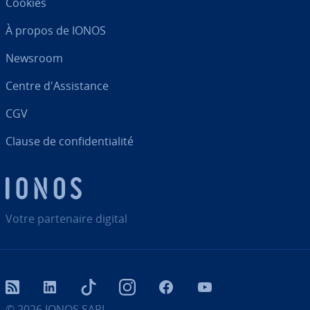
Cookies
À propos de IONOS
Newsroom
Centre d'As­sis­tance
CGV
Clause de con­fi­den­tia­lité
Votre par­te­naire digital
RSS
LinkedIn
tiktok
Instagram
Facebook
YouTube
© 2026
IONOS SARL