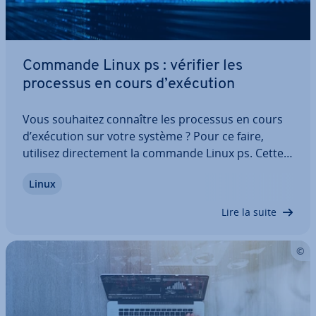
Commande Linux ps : vérifier les
processus en cours d’exécution
Vous souhaitez connaître les processus en cours
d’exécution sur votre système ? Pour ce faire,
utilisez di­rec­te­ment la commande Linux ps. Cette
dernière ré­per­to­rie tous les processus, et il est
Linux
possible de l’affiner à l’aide de nom­breuses
options. Découvrez avec nous comment…
Lire la suite