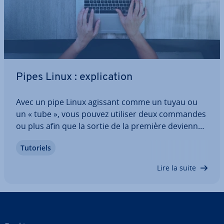
Pipes Linux : ex­pli­ca­tion
Avec un pipe Linux agissant comme un tuyau ou
un « tube », vous pouvez utiliser deux commandes
ou plus afin que la sortie de la première devienne
l’entrée de la suivante. En d’autres termes, le
Tutoriels
résultat d’un processus peut être détourné et faire
office d’entrée pour un autre…
Lire la suite