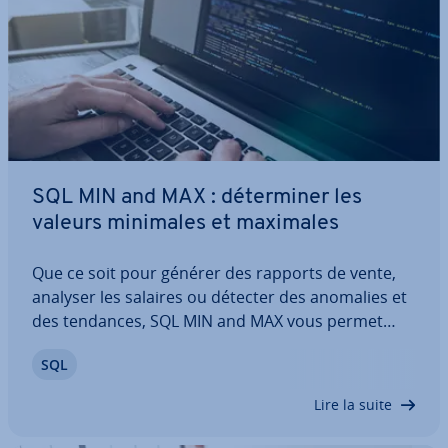
SQL MIN and MAX : dé­ter­mi­ner les
valeurs minimales et maximales
Que ce soit pour générer des rapports de vente,
analyser les salaires ou détecter des anomalies et
des tendances, SQL MIN and MAX vous permet
d’iden­ti­fier les plus petites et plus grandes valeurs
SQL
dans un ensemble de données. Les ap­pli­ca­tions de
ces fonctions sont variées, allant…
Lire la suite