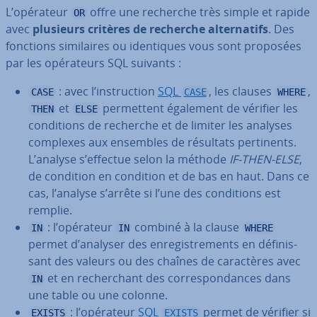
L’opérateur
offre une recherche très simple et rapide
OR
avec
plusieurs critères de recherche al­ter­na­tifs
. Des
fonctions si­mi­laires ou iden­tiques vous sont proposées
par les opé­ra­teurs SQL suivants :
: avec l’ins­truc­tion
SQL
, les clauses
,
CASE
CASE
WHERE
et
per­met­tent également de vérifier les
THEN
ELSE
con­di­tions de recherche et de limiter les analyses
complexes aux ensembles de résultats per­ti­nents.
L’analyse s’effectue selon la méthode
IF-THEN-ELSE
,
de condition en condition et de bas en haut. Dans ce
cas, l’analyse s’arrête si l’une des con­di­tions est
remplie.
: l’opérateur
combiné à la clause
IN
IN
WHERE
permet d’analyser des en­re­gis­tre­ments en dé­fi­nis­
sant des valeurs ou des chaînes de ca­rac­tères avec
et en re­cher­chant des cor­res­pon­dances dans
IN
une table ou une colonne.
: l’opérateur
SQL
permet de vérifier si
EXISTS
EXISTS