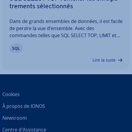
tre­ments sé­lec­tion­nés
Dans de grands ensembles de données, il est facile
de perdre la vue d’ensemble. Avec des
commandes telles que SQL SELECT TOP, LIMIT et
ROWNUM, vous pouvez limiter le nombre d’en­re­
SQL
gis­tre­ments affichés à une quantité spé­ci­fique
dans les tables cibles. Cela améliore l’ef­fi­ca­cité, la…
Lire la suite
Cookies
À propos de IONOS
Newsroom
Centre d'As­sis­tance