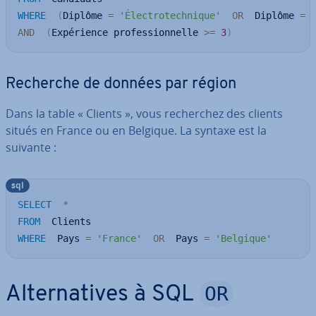
WHERE
(
Diplôme 
=
'Électrotechnique'
OR
  Diplôme 
=
AND
(
Expérience professionnelle 
>=
3
)
Recherche de données par région
Dans la table « Clients », vous re­cher­chez des clients
situés en France ou en Belgique. La syntaxe est la
suivante :
sql
SELECT
*
FROM
WHERE
  Pays 
=
'France'
OR
  Pays 
=
'Belgique'
OR
Al­ter­na­tives à SQL