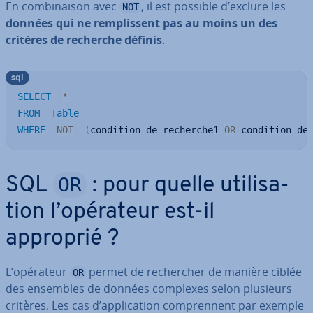
En com­bi­nai­son avec
, il est possible d’exclure les
NOT
données qui ne rem­plis­sent pas au moins un des
critères de recherche définis
.
sql
SELECT
*
FROM
Table
WHERE
NOT
(
condition de recherche1 
OR
 condition de
OR
SQL
: pour quelle uti­li­sa­
tion l’opérateur est-il
approprié ?
L’opérateur
permet de re­cher­cher de manière ciblée
OR
des ensembles de données complexes selon plusieurs
critères. Les cas d’ap­pli­ca­tion com­pren­nent par exemple