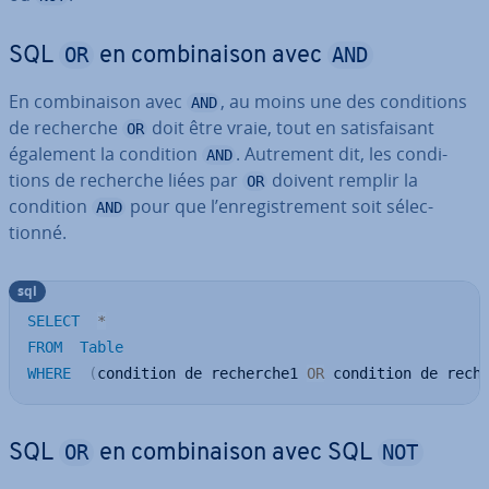
OR
AND
SQL
en com­bi­nai­son avec
En com­bi­nai­son avec
, au moins une des con­di­tions
AND
de recherche
doit être vraie, tout en sa­tis­fai­sant
OR
également la condition
. Autrement dit, les con­di­
AND
tions de recherche liées par
doivent remplir la
OR
condition
pour que l’en­re­gis­tre­ment soit sé­lec­
AND
tionné.
sql
SELECT
*
FROM
Table
WHERE
(
condition de recherche1 
OR
 condition de rech
OR
NOT
SQL
en com­bi­nai­son avec SQL