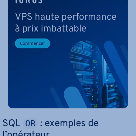
OR
SQL
: exemples de
l’opérateur