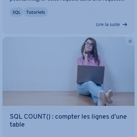
de niveau supérieur et en faire une condition
SQL
Tutoriels
d’exécution. Découvrez la structure de SQL EXISTS
dans cet article. Nous vous ex­pli­quons…
Lire la suite
SQL COUNT() : compter les lignes d’une
table