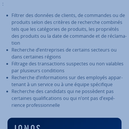
:
Filtrer des données de clients, de commandes ou de
produits selon des critères de recherche combinés
tels que les ca­té­go­ries de produits, les pro­prié­tés
des produits ou la date de commande et de ré­cla­ma­
tion
Recherche d’en­tre­prises de certains secteurs ou
dans certaines régions
Filtrage des tran­sac­tions suspectes ou non valables
par plusieurs con­di­tions
Recherche d’in­for­ma­tions sur des employés ap­par­
te­nant à un service ou à une équipe spé­ci­fique
Recherche des candidats qui ne possèdent pas
certaines qua­li­fi­ca­tions ou qui n’ont pas d’ex­pé­
rience pro­fes­sion­nelle