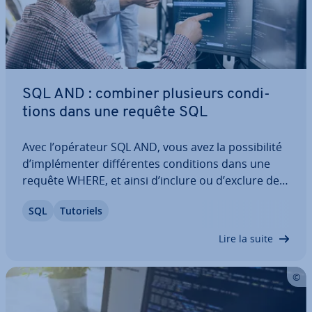
SQL AND : combiner plusieurs con­di­
tions dans une requête SQL
Avec l’opérateur SQL AND, vous avez la pos­si­bi­lité
d’im­plé­men­ter dif­fé­rentes con­di­tions dans une
requête WHERE, et ainsi d’inclure ou d’exclure des
entrées. Nous vous ex­pli­quons à quoi sert cet
SQL
Tutoriels
opérateur et comment sa syntaxe se présente.
Nous vous ex­pli­quons également son…
Lire la suite