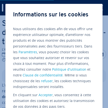
Digital Guide
Informations sur les cookies
Aller au contenu principal
SQL OR : requêtes de
Nous utilisons des cookies afin de vous offrir une
données avec plusieurs con­di­
expérience utilisateur optimale, d’améliorer nos
produits et de vous montrer des publicités
tions
personnalisées avec des fournisseurs tiers. Dans
L'équipe édi­to­riale IONOS
les
Paramètres
, vous pouvez choisir les cookies
Partager s
Partag
P
27/02/2025
que vous souhaitez autoriser et revenir sur vos
8 mins
choix à tout moment. Pour plus d'informations,
veuillez consulter notre
Politique d'utilisation
et
notre
Clause de confidentialité
. Même si vous
Sommaire
choisissez de les
refuser
, les cookies techniques
L’opérateur SQL
optimise votre recherche en
OR
indispensables seront installés.
renvoyant des résultats qui rem­plis­sent
au moins une
En cliquant sur
Accepter
, vous consentez à cette
des con­di­tions définies
. Vous pouvez également
utilisation des cookies et autorisez la transmission
combiner SQL
avec d’autres opé­ra­teurs logiques
OR
de vos données à des pays tiers.