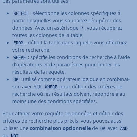
Ces pa­ra­mètres sont utilisés :
: sé­lec­tionne les colonnes spé­ci­fiques à
SELECT
partir des­quelles vous souhaitez récupérer des
données. Avec un as­té­risque
, vous récupérez
*
toutes les colonnes de la table.
: définit la table dans laquelle vous effectuez
FROM
votre recherche.
: spécifie les con­di­tions de recherche à l’aide
WHERE
d’opé­ra­teurs et de pa­ra­mètres pour limiter les
résultats de la requête.
: utilisé comme opérateur logique en com­bi­nai­
OR
son avec SQL
pour définir des critères de
WHERE
recherche où les résultats doivent répondre à au
moins une des con­di­tions spé­ci­fiées.
Pour affiner votre requête de données et définir des
critères de recherche plus précis, vous pouvez aussi
utiliser une
com­bi­nai­son op­tion­nelle
de
avec
OR
AND
ou
.
NOT