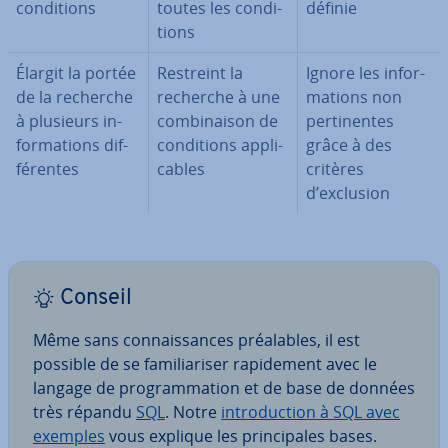
con­di­tions
toutes les con­di­
définie
tions
Élargit la portée
Restreint la
Ignore les in­for­
de la recherche
recherche à une
ma­tions non
à plusieurs in­
com­bi­nai­son de
per­ti­nentes
for­ma­tions dif­
con­di­tions ap­pli­
grâce à des
fé­rentes
cables
critères
d’exclusion
Conseil
Même sans con­nais­sances préa­lables, il est
possible de se fa­mi­lia­ri­ser ra­pi­de­ment avec le
langage de pro­gram­ma­tion et de base de données
très répandu
SQL
. Notre
in­tro­duc­tion à SQL avec
exemples
vous explique les prin­ci­pales bases.