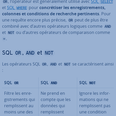
, l’opérateur est gé­né­ra­le­ment utilisé avec
SQL
OR
SELECT
et
SQL
pour
con­cré­ti­ser les en­re­gis­tre­ments,
WHERE
colonnes et con­di­tions de recherche per­ti­nents
. Pour
une requête encore plus précise,
peut de plus être
OR
combiné avec d’autres opé­ra­teurs logiques comme
AND
et
ou d’autres opé­ra­teurs de com­pa­rai­son comme
NOT
.
=
OR
AND
NOT
SQL
,
et
Les opé­ra­teurs SQL
,
et
se ca­rac­té­ri­sent ainsi
OR
AND
NOT
:
SQL
SQL
SQL
OR
AND
NOT
Filtre les en­re­
Ne prend en
Ignore les in­for­
gis­tre­ments qui
compte que les
ma­tions qui ne
rem­plis­sent au
données qui
rem­plis­sent pas
moins une des
rem­plis­sent
une condition