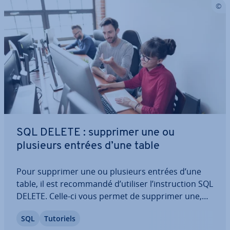
SQL DELETE : supprimer une ou
plusieurs entrées d’une table
Pour supprimer une ou plusieurs entrées d’une
table, il est re­com­mandé d’utiliser l’ins­truc­tion SQL
DELETE. Celle-ci vous permet de supprimer une,
plusieurs ou toutes les entrées de la table. Mais
SQL
Tutoriels
comment utiliser SQL DELETE ? Découvrez tout ce