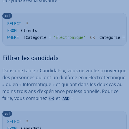
La syntaxe est la suivante :
sql
SELECT
*
FROM
WHERE
(
Catégorie 
=
'Électronique'
OR
  Catégorie 
=
Filtrer les candidats
Dans une table « Candidats », vous ne voulez trouver que
des personnes qui ont un diplôme en « Élec­tro­tech­nique
» ou en « In­for­ma­tique » et qui ont dans les deux cas au
moins trois ans d’ex­pé­rience pro­fes­sion­nelle. Pour ce
faire, vous combinez
et
:
OR
AND
sql
SELECT
*
FROM