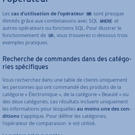
Les
cas d’uti­li­sa­tion de l’opérateur
sont presque
OR
illimités grâce aux com­bi­nai­sons avec SQL
et
WHERE
autres opé­ra­teurs ou fonctions SQL. Pour illustrer le
fonc­tion­ne­ment de
, vous trouverez ci-dessous trois
OR
exemples pratiques.
Recherche de commandes dans des ca­té­go­
ries spé­ci­fiques
Vous re­cher­chez dans une table de clients uni­que­ment
les personnes qui ont commandé des produits de la
catégorie « Élec­tro­nique », de la catégorie « Beauté » ou
des deux ca­té­go­ries. Les résultats incluent uni­que­ment
les in­for­ma­tions pour les­quelles
au moins une des con­
di­tions
s’applique. Pour définir les ca­té­go­ries,
l’opérateur de com­pa­rai­son
est utilisé.
=