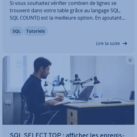
Si vous souhaitez vérifier combien de lignes se
trouvent dans votre table grâce au langage SQL,
SQL COUNT() est la meilleure option. En ajoutant
une condition WHERE, cette fonction vous permet
SQL
Tutoriels
de spécifier encore plus votre requête de
recherche et apporte donc une con­tri­bu­tion…
Lire la suite
SQL SELECT TOP : afficher les en­re­gis­