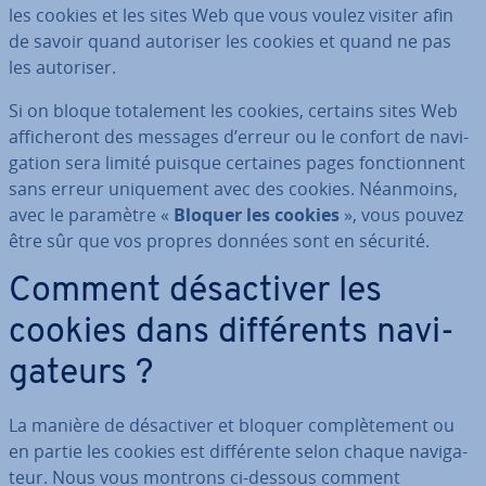
les cookies et les sites Web que vous voulez visiter afin
de savoir quand autoriser les cookies et quand ne pas
les autoriser.
Si on bloque to­ta­le­ment les cookies, certains sites Web
af­fi­che­ront des messages d’erreur ou le confort de na­vi­
ga­tion sera limité puisque certaines pages fonc­tion­nent
sans erreur uni­que­ment avec des cookies. Néanmoins,
avec le paramètre «
Bloquer les cookies
», vous pouvez
être sûr que vos propres données sont en sécurité.
Comment dé­sac­ti­ver les
cookies dans dif­fé­rents na­vi­
ga­teurs ?
La manière de dé­sac­ti­ver et bloquer com­plè­te­ment ou
en partie les cookies est dif­fé­rente selon chaque na­vi­ga­
teur. Nous vous montrons ci-dessous comment