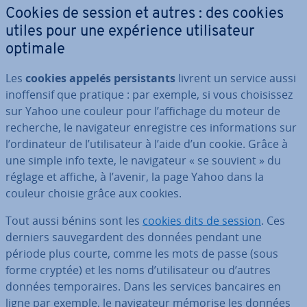
Cookies de session et autres : des cookies
utiles pour une ex­pé­rience uti­li­sa­teur
optimale
Les
cookies appelés per­sis­tants
livrent un service aussi
inof­fen­sif que pratique : par exemple, si vous choi­sis­sez
sur Yahoo une couleur pour l’affichage du moteur de
recherche, le na­vi­ga­teur en­re­gistre ces in­for­ma­tions sur
l’or­di­na­teur de l’uti­li­sa­teur à l’aide d’un cookie. Grâce à
une simple info texte, le na­vi­ga­teur « se souvient » du
réglage et affiche, à l’avenir, la page Yahoo dans la
couleur choisie grâce aux cookies.
Tout aussi bénins sont les
cookies dits de session
. Ces
derniers sau­ve­gar­dent des données pendant une
période plus courte, comme les mots de passe (sous
forme cryptée) et les noms d’uti­li­sa­teur ou d’autres
données tem­po­raires. Dans les services bancaires en
ligne par exemple, le na­vi­ga­teur mémorise les données