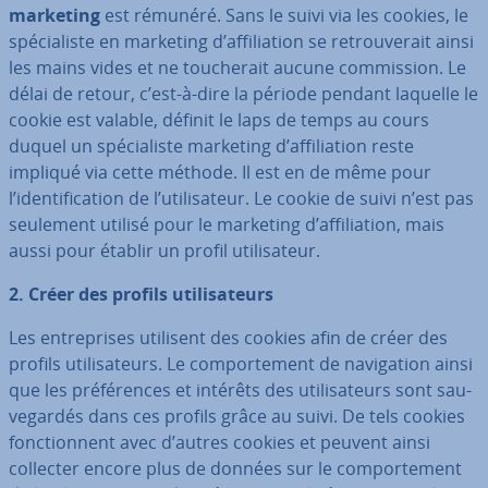
marketing
est rémunéré. Sans le suivi via les cookies, le
spé­cia­liste en marketing d’af­fi­lia­tion se re­trou­ve­rait ainsi
les mains vides et ne tou­che­rait aucune com­mis­sion. Le
délai de retour, c’est-à-dire la période pendant laquelle le
cookie est valable, définit le laps de temps au cours
duquel un spé­cia­liste marketing d’af­fi­lia­tion reste
impliqué via cette méthode. Il est en de même pour
l’iden­ti­fi­ca­tion de l’uti­li­sa­teur. Le cookie de suivi n’est pas
seulement utilisé pour le marketing d’af­fi­lia­tion, mais
aussi pour établir un profil uti­li­sa­teur.
2. Créer des profils uti­li­sa­teurs
Les en­tre­prises utilisent des cookies afin de créer des
profils uti­li­sa­teurs. Le com­por­te­ment de na­vi­ga­tion ainsi
que les pré­fé­rences et intérêts des uti­li­sa­teurs sont sau­
ve­gar­dés dans ces profils grâce au suivi. De tels cookies
fonc­tion­nent avec d’autres cookies et peuvent ainsi
collecter encore plus de données sur le com­por­te­ment