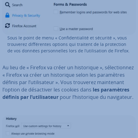
Sous le point de menu « Con­fi­den­tia­lité et sécurité », vous
trouverez dif­fé­rentes options qui traitent de la pro­tec­tion
de vos données per­son­nelles lors de l’uti­li­sa­tion de Firefox.
Au lieu de « Firefox va créer un his­to­rique », sé­lec­tion­nez
« Firefox va créer un his­to­rique selon les pa­ra­mètres
définis par l’uti­li­sa­teur ». Vous trouverez main­te­nant
l’option de dé­sac­ti­ver les cookies dans
les pa­ra­mètres
définis par l’uti­li­sa­teur
pour l’his­to­rique du na­vi­ga­teur.