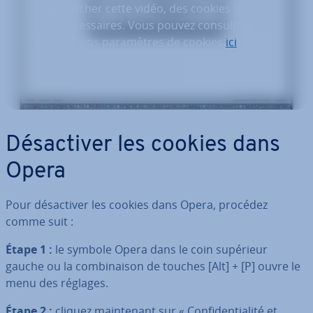
Pour afficher cette vidéo, des cookies de tiers
sont nécessaires. Vous pouvez consulter et
modifier vos paramètres de cookies
ici
.
Dé­sac­ti­ver les cookies dans
Opera
Pour dé­sac­ti­ver les cookies dans Opera, procédez
comme suit :
Étape 1 :
le symbole Opera dans le coin supérieur
gauche ou la com­bi­nai­son de touches [Alt] + [P] ouvre le
menu des réglages.
Étape 2 :
cliquez main­te­nant sur « Con­fi­den­tia­lité et