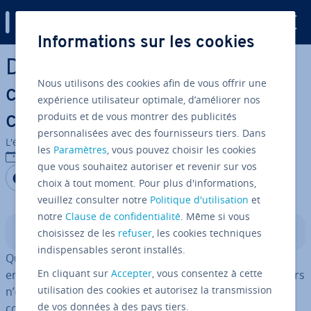
Digital Guide
Informations sur les cookies
Aller au contenu principal
Dé­sac­ti­ver les cookies :
Nous utilisons des cookies afin de vous offrir une
comment dé­sac­ti­ver les
expérience utilisateur optimale, d’améliorer nos
produits et de vous montrer des publicités
cookies ?
personnalisées avec des fournisseurs tiers. Dans
L'équipe édi­to­riale IONOS
les
Paramètres
, vous pouvez choisir les cookies
13/12/2018
que vous souhaitez autoriser et revenir sur vos
Partager sur Facebook
Partager sur Twitter
Partager sur LinkedIn
choix à tout moment. Pour plus d'informations,
veuillez consulter notre
Politique d'utilisation
et
notre
Clause de confidentialité
. Même si vous
Sommaire
choisissez de les
refuser
, les cookies techniques
indispensables seront installés.
Quiconque utilise Internet laisse derrière lui une
En cliquant sur
Accepter
, vous consentez à cette
empreinte virtuelle à chaque clic. Beaucoup d’uti­li­sa­teurs
utilisation des cookies et autorisez la transmission
n’en sont même pas cons­cients. Les
cookies
les plus
de vos données à des pays tiers.
connus comptent, par exemple, parmi
les plus im­por­