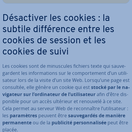
Dé­sac­ti­ver les cookies : la
subtile dif­fé­rence entre les
cookies de session et les
cookies de suivi
Les cookies sont de mi­nus­cules fichiers texte qui sau­ve­
gar­dent les in­for­ma­tions sur le com­por­te­ment d’un uti­li­
sa­teur lors de la visite d’un site Web. Lorsqu’une page est
consultée, elle génère un cookie qui est
stocké par le na­
vi­ga­teur sur l’or­di­na­teur de l’uti­li­sa­teur
afin d’être dis­
po­nible pour un accès ultérieur et renouvelé à ce site.
Cela permet au serveur Web de re­con­naître l’uti­li­sa­teur :
les
pa­ra­mètres
peuvent être
sau­ve­gar­dés de manière
per­ma­nente
ou de la
publicité per­son­na­li­sée
peut être
placée.