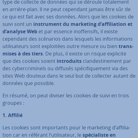
type de collecte de données qui se déroule to­ta­le­ment
en arrière-plan. Il ne peut cependant jamais être sûr de
ce qui est fait avec ses données. Alors que les cookies de
suivi sont un
ins­tru­ment du marketing d’af­fi­lia­tion et
d’analyse Web
et par essence inof­fen­sifs, il existe
cependant des scénarios dans lesquels les in­for­ma­tions
uti­li­sa­teurs sont ex­ploi­tées outre mesure ou bien
trans­
mises à des tiers
. De plus, il existe un risque explicite
que des cookies soient
in­tro­duits
clan­des­ti­ne­ment par
des cy­ber­cri­mi­nels ou diffusés spé­ci­fi­que­ment via des
sites Web douteux dans le seul but de collecter autant de
données que possible.
En résumé, on peut diviser les cookies de suivi en trois
groupes :
1. Affilié
Les cookies sont im­por­tants pour le marketing d’af­fi­lia­
tion car en référant l’uti­li­sa­teur, le
spé­cia­liste en