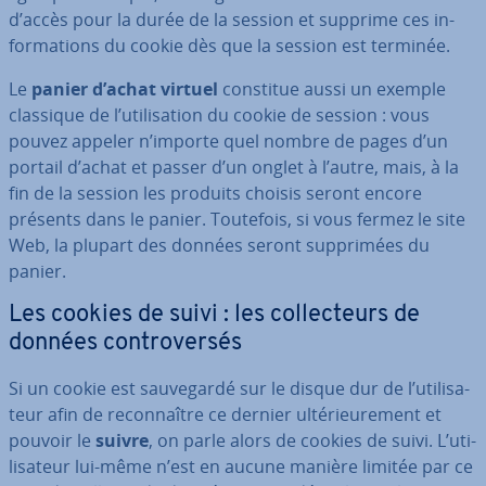
d’accès pour la durée de la session et supprime ces in­
for­ma­tions du cookie dès que la session est terminée.
Le
panier d’achat virtuel
constitue aussi un exemple
classique de l’uti­li­sa­tion du cookie de session : vous
pouvez appeler n’importe quel nombre de pages d’un
portail d’achat et passer d’un onglet à l’autre, mais, à la
fin de la session les produits choisis seront encore
présents dans le panier. Toutefois, si vous fermez le site
Web, la plupart des données seront sup­pri­mées du
panier.
Les cookies de suivi : les col­lec­teurs de
données con­tro­ver­sés
Si un cookie est sau­ve­gardé sur le disque dur de l’uti­li­sa­
teur afin de re­con­naître ce dernier ul­té­rieu­re­ment et
pouvoir le
suivre
, on parle alors de cookies de suivi. L’uti­
li­sa­teur lui-même n’est en aucune manière limitée par ce