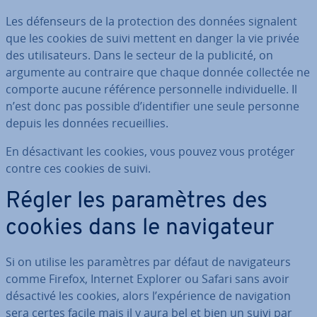
Les dé­fen­seurs de la pro­tec­tion des données signalent
que les cookies de suivi mettent en danger la vie privée
des uti­li­sa­teurs. Dans le secteur de la publicité, on
argumente au contraire que chaque donnée collectée ne
comporte aucune référence per­son­nelle in­di­vi­duelle. Il
n’est donc pas possible d’iden­ti­fier une seule personne
depuis les données re­cueil­lies.
En dé­sac­ti­vant les cookies, vous pouvez vous protéger
contre ces cookies de suivi.
Régler les pa­ra­mètres des
cookies dans le na­vi­ga­teur
Si on utilise les pa­ra­mètres par défaut de na­vi­ga­teurs
comme Firefox, Internet Explorer ou Safari sans avoir
désactivé les cookies, alors l’ex­pé­rience de na­vi­ga­tion
sera certes facile mais il y aura bel et bien un suivi par