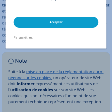
tants ins­tru­ments de collecte de données sur Internet
et le bien-être du visiteur du site Web se trouve
rarement à la première place. L’
éva­lua­tion
et la
vente
Accepter
de ces données sau­ve­gar­dées tem­po­rai­re­ment sont in­
té­res­santes, même pour la politique et l’économie. En
con­sé­quence, les uti­li­sa­teurs tendent à dé­sac­ti­ver les
Paramètres
cookies au sein de leur na­vi­ga­teur.
Note
Suite à la
mise en place de la ré­gle­men­ta­tion eu­ro­
péenne sur les cookies
, un opérateur de site Web
doit
informer
ex­pres­sé­ment ces uti­li­sa­teurs de
l’uti­li­sa­tion de cookies
sur son site Web. Les
cookies qui sont né­ces­saires d’un point de vue
purement technique re­pré­sen­tent une exception.