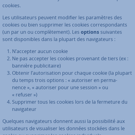
cookies.
Les uti­li­sa­teurs peuvent modifier les pa­ra­mètres des
cookies ou bien supprimer les cookies cor­res­pon­dants
(un par un ou com­plè­te­ment). Les
options
suivantes
sont dis­po­nibles dans la plupart des na­vi­ga­teurs :
N’accepter aucun cookie
Ne pas accepter les cookies provenant de tiers (ex :
bannière pu­bli­ci­taire)
Obtenir l’au­to­ri­sa­tion pour chaque cookie (la plupart
du temps trois options : « autoriser en per­ma­
nence », « autoriser pour une session » ou
« refuser »)
Supprimer tous les cookies lors de la fermeture du
na­vi­ga­teur
Quelques na­vi­ga­teurs donnent aussi la pos­si­bi­lité aux
uti­li­sa­teurs de vi­sua­li­ser les données stockées dans le