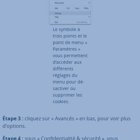
Le symbole à
trois points et le
point de menu «
Pa­ra­mètres »
vous per­met­tent
d‘accéder aux
dif­fé­rents
réglages du
menu pour dé­
sac­ti­ver ou
supprimer les
cookies.
Étape 3 :
cliquez sur « Avancés » en bas, pour voir plus
d‘options.
Étape 4 :
sous « Con­fi­den­tia­lité & sécurité », vous