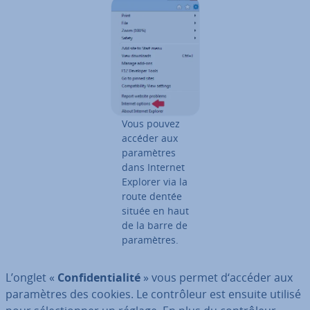
Vous pouvez
accéder aux
pa­ra­mètres
dans Internet
Explorer via la
route dentée
située en haut
de la barre de
pa­ra­mètres.
L’onglet «
Con­fi­den­tia­lité
» vous permet d‘accéder aux
pa­ra­mètres des cookies. Le con­trô­leur est ensuite utilisé