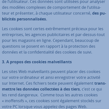
de l’uti­li­sa­teur. Ces données sont utilisées pour analyser
des modèles complexes de com­por­te­ment de l’uti­li­sa­
teur et présenter, à chaque uti­li­sa­teur concerné,
des pu­
bli­ci­tés per­son­na­li­sées.
Les cookies sont certes ex­trê­me­ment précieux pour les
en­tre­prises, les agences pu­bli­ci­taires et par-dessus-tout
pour les magasins en ligne. Cependant, beaucoup de
questions se posent en rapport à la pro­tec­tion des
données et la con­fi­den­tia­lité des cookies de suivi.
3. A propos des cookies mal­veil­lants
Les sites Web mal­veil­lants peuvent placer des cookies
sur votre or­di­na­teur et ainsi en­re­gis­trer votre activité
sur Internet. Ces fichiers texte peuvent également
trans­
mettre les données col­lec­tées à des tiers
, c’est ce qui
les rend dangereux. Comme tous les autres cookies
« inof­fen­sifs », ces cookies sont également stockés sur
votre PC lorsque vous appelez des pages Web.