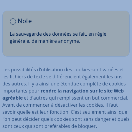
Note
La sau­ve­garde des données se fait, en règle
générale, de manière anonyme.
Les pos­si­bi­li­tés d’uti­li­sa­tion des cookies sont variées et
les fichiers de texte se dif­fé­ren­cient également les uns
des autres. Il y a ainsi une étendue complète de cookies
im­por­tants pour
rendre la na­vi­ga­tion sur le site Web
agréable
et d’autres qui rem­plis­sent un but com­mer­cial.
Avant de commencer à dé­sac­ti­ver les cookies, il faut
savoir quelle est leur fonction. C’est seulement ainsi que
l’on peut décider quels cookies sont sans danger et quels
sont ceux qui sont pré­fé­rables de bloquer.