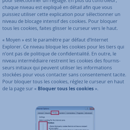
pour sé­lec­tion­ner un réglage. En plus du con­trô­leur,
chaque niveau est expliqué en détail afin que vous
puissiez utiliser cette ex­pli­ca­tion pour sé­lec­tion­ner un
niveau de blocage intensif des cookies. Pour bloquer
tous les cookies, faites glisser le curseur vers le haut.
« Moyen » est le paramètre par défaut d’Internet
Explorer. Ce niveau bloque les cookies pour les tiers qui
n’ont pas de politique de con­fi­den­tia­lité. En outre, le
niveau in­ter­mé­diaire restreint les cookies des four­nis­
seurs initiaux qui peuvent utiliser les in­for­ma­tions
stockées pour vous contacter sans con­sen­te­ment tacite.
Pour bloquer tous les cookies, réglez le curseur en haut
de la page sur «
Bloquer tous les cookies
».