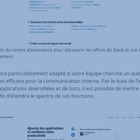
tez du centre d’as­sis­tance pour découvrir les offres de Slack et son 
ne­ment.
era par­ti­cu­liè­re­ment adapté si votre équipe cherche un outi
et efficace pour la com­mu­ni­ca­tion interne. Par le biais de l’in
p­pli­ca­tions di­ver­si­fiées et de bots, il est possible de mettre
fin d’étendre le spectre de ses fonctions.