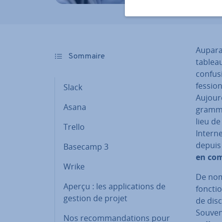
Au­pa­r
Sommaire
tableau
confus
fes­sio
Slack
Aujour
Asana
grammes
lieu de
Trello
Interne
depuis 
Basecamp 3
en co
Wrike
De nom­
Aperçu : les ap­pli­ca­tions de
fonctio
gestion de projet
de dis­
Souven
Nos re­com­man­da­tions pour