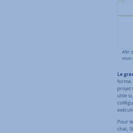
Afin 
vous d
Le gran
forme. A
projet 
utile s
collègu
exécuté
Pour le
chat, S