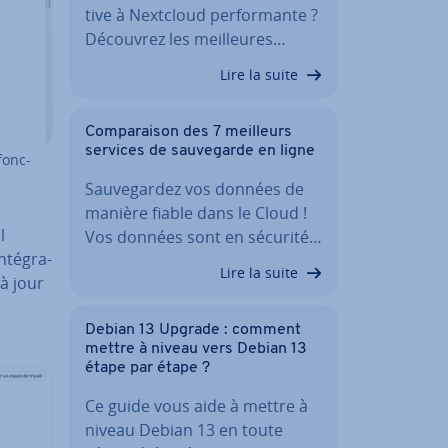
tive à Nextcloud per­for­mante ?
Découvrez les meil­leures…
Lire la suite
Com­pa­rai­son des 7 meilleurs
services de sau­ve­garde en ligne
fonc­
Sau­ve­gar­dez vos données de
manière fiable dans le Cloud !
l
Vos données sont en sécurité…
­té­gra­
Lire la suite
 à jour
Debian 13 Upgrade : comment
mettre à niveau vers Debian 13
étape par étape ?
Ce guide vous aide à mettre à
niveau Debian 13 en toute