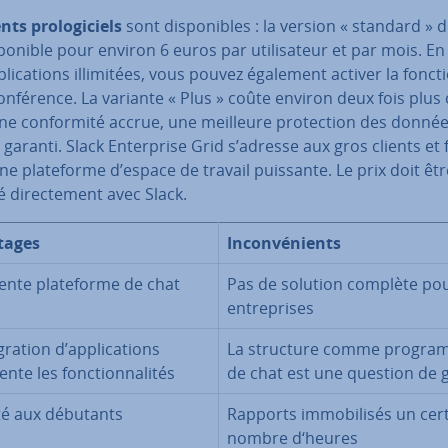
ents pro­lo­gi­ciels
sont dis­po­nibles : la version « standard » 
­po­nible pour environ 6 euros par uti­li­sa­teur et par mois. En
pli­ca­tions il­li­mi­tées, vous pouvez également activer la fonct
con­fé­rence. La variante « Plus » coûte environ deux fois plus
ne con­for­mité accrue, une meilleure pro­tec­tion des donné
 garanti. Slack En­ter­prise Grid s’adresse aux gros clients et 
ne pla­te­forme d’espace de travail puissante. Le prix doit êtr
 di­rec­te­ment avec Slack.
tages
In­con­vé­nients
­lente pla­te­forme de chat
Pas de solution complète pou
en­tre­prises
­gra­tion d’ap­pli­ca­tions
La structure comme progr
te les fonc­tion­na­li­tés
de chat est une question de 
é aux débutants
Rapports im­mo­bi­li­sés un cer
nombre d‘heures