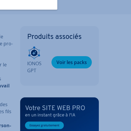
de
Produits associés
e pro­
Voir les packs
IONOS
r le
GPT
s
s
avail
 des
s fils
.
r­son­