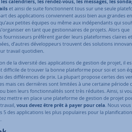
 les ca­len­driers, les rendez-vous, les messages, les sonda
ails
et ainsi de suite fonc­tion­nent tous sur une seule pla­te­
art des ap­pli­ca­tions con­vien­nent aussi bien aux grandes en­
qu’aux petites équipes ou même aux in­dé­pen­dants qui sou­h
’organiser en tant que ges­tion­naires de projets. Alors que
s four­nis­seurs préfèrent garder leurs pla­te­formes claires e
es, d’autres dé­ve­lop­peurs trouvent des solutions in­no­va
ur travail quotidien.
on de la diversité des ap­pli­ca­tions de gestion de projet, il es
 difficile de trouver la bonne pla­te­forme pour soi et son équ
si des dif­fé­rences de prix. La plupart propose certes des ve
es mais ces dernières sont limitées à une certaine période 
u bien leurs fonc­tion­na­li­tés sont très réduites. Ainsi, si vo
ez mettre en place une pla­te­forme de gestion de projet po
 travail,
vous devez être prêt à payer pour cela
. Nous vous
 5 des ap­pli­ca­tions les plus po­pu­laires pour la pla­ni­fi­ca­tio
.