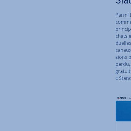
Sla
Parmi l
comme l
prin­ci­
chats et
duelle
canaux,
sions p
perdu. 
gratuit
« Stand