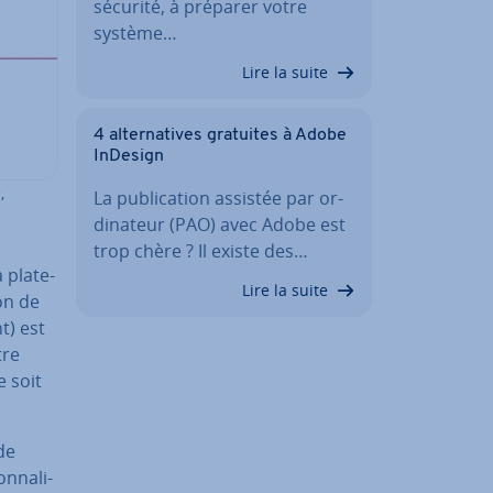
sécurité, à préparer votre
système…
Lire la suite
4 al­ter­na­tives gratuites à Adobe
InDesign
,
La pu­bli­ca­tion assistée par or­
di­na­teur (PAO) avec Adobe est
trop chère ? Il existe des…
 pla­te­
Lire la suite
ion de
t) est
tre
e soit
de
­na­li­