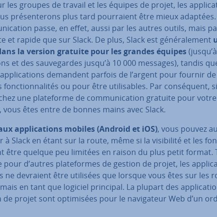
r les groupes de travail et les équipes de projet, les ap­pli­ca
s pré­sen­te­rons plus tard pour­raient être mieux adaptées.
ni­ca­tion passe, en effet, aussi par les autres outils, mais p
e et rapide que sur Slack. De plus, Slack est gé­né­ra­le­ment
u
dans la version gratuite pour les grandes équipes
(jusqu’à
tions et des sau­ve­gardes jusqu’à 10 000 messages), tandis qu
ap­pli­ca­tions demandent parfois de l’argent pour fournir de
fonc­tion­na­li­tés ou pour être uti­li­sables. Par con­sé­quent, 
­chez une pla­te­forme de com­mu­ni­ca­tion gratuite pour votre
, vous êtes entre de bonnes mains avec Slack.
aux ap­pli­ca­tions mobiles (Android et iOS)
, vous pouvez au
 à Slack en étant sur la route, même si la vi­si­bi­lité et les fo
t être quelque peu limitées en raison du plus petit format.
our d’autres pla­te­formes de gestion de projet, les ap­pli­ca
 ne devraient être utilisées que lorsque vous êtes sur les 
mais en tant que logiciel principal. La plupart des ap­pli­ca­ti
 de projet sont op­ti­mi­sées pour le na­vi­ga­teur Web d’un or­d