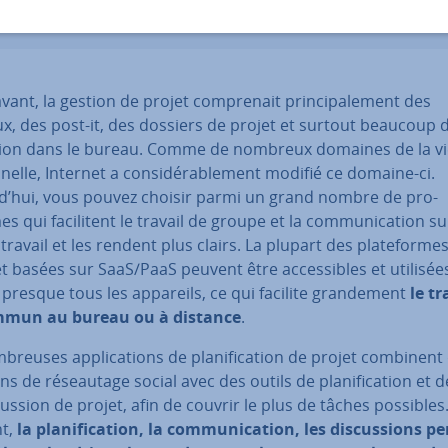
a­vant, la gestion de projet com­pre­nait prin­ci­pa­le­ment des
x, des post-it, des dossiers de projet et surtout beaucoup 
ion dans le bureau. Comme de nombreux domaines de la vi
n­nelle, Internet a con­si­dé­ra­ble­ment modifié ce domaine-ci.
d’hui, vous pouvez choisir parmi un grand nombre de pro­
 qui fa­ci­li­tent le travail de groupe et la com­mu­ni­ca­tion su
 travail et les rendent plus clairs. La plupart des pla­te­forme
t basées sur SaaS/PaaS peuvent être ac­ces­sibles et utilisée
presque tous les appareils, ce qui facilite gran­de­ment
le tr
mmun au bureau ou à distance
.
breuses ap­pli­ca­tions de pla­ni­fi­ca­tion de projet combinent
ns de ré­seau­tage social avec des outils de pla­ni­fi­ca­tion et de
cus­sion de projet, afin de couvrir le plus de tâches possibles
t,
la pla­ni­fi­ca­tion, la com­mu­ni­ca­tion, les dis­cus­sions pe