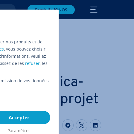
Produits IONOS
rer nos produits et de
es
, vous pouvez choisir
d'informations, veuillez
sissez de les
refuser
, les
ures ap­pli­ca­
ansmission de vos données
estion de projet
Accepter
Partager sur Faceboo
Partager sur Twi
Partager su
Paramètres