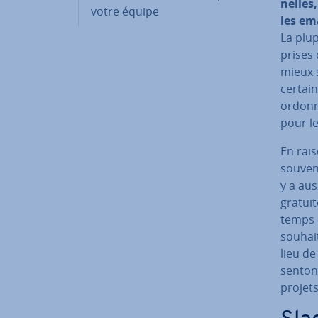
nelles,
votre équipe
les em
La plup
prises 
mieux s
certain
ordonné
pour le
En rais
souvent
y a aus
gratuit
temps o
souhait
lieu de
sen­tons
projets