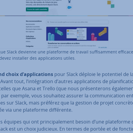
que Slack devienne une pla­te­forme de travail suf­fi­sam­ment efficace
evez installer des ap­pli­ca­tions utiles.
d choix d’ap­pli­ca­tions
pour Slack déploie le potentiel de la
vant tout, l’in­té­gra­tion d’autres ap­pli­ca­tions de pla­ni­fi­ca­t
telles que Asana et Trello (que nous pré­sen­te­rons égalemen
i, par exemple, vous souhaitez assurer la com­mu­ni­ca­tion en
es sur Slack, mais préférez que la gestion de projet concrèt
e via une pla­te­forme dif­fé­rente.
s équipes qui ont prin­ci­pa­le­ment besoin d’une pla­te­forme 
lack est un choix judicieux. En termes de portée et de fonc­tion