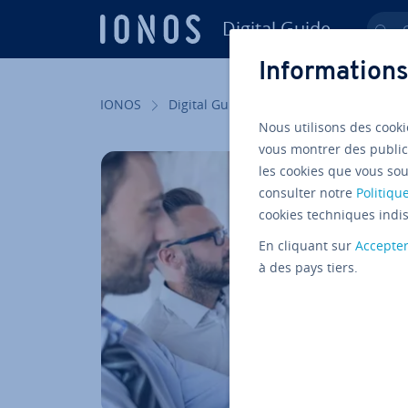
Digital Guide
Ch
Aller au contenu principal
Informations
IONOS
Digital Guide
Sites internet
Dé­
Nous utilisons des cooki
vous montrer des public
les cookies que vous sou
consulter notre
Politique
cookies techniques indis
En cliquant sur
Accepte
à des pays tiers.