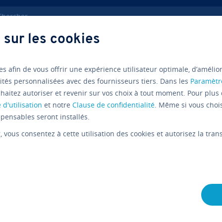
ercher
 sur les cookies
ve­lop­pe­ment web
Ap­pli­ca­tion gestion projet
es afin de vous offrir une expérience utilisateur optimale, d’amélio
ités personnalisées avec des fournisseurs tiers. Dans les
Paramètr
haitez autoriser et revenir sur vos choix à tout moment. Pour plus 
Nu­mé­ri­sa­tion
 d'utilisation
et notre
Clause de confidentialité
. Même si vous choi
pensables seront installés.
Les meil­le
r
, vous consentez à cette utilisation des cookies et autorisez la tr
tions de g
L'équipe édi­to­riale IONOS
17/07/2019