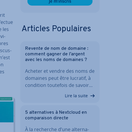
Je m’inscris
rit
ffectue
Articles Po­pu­laires
e les
vi­
pres
Revente de nom de domaine :
s­cus­
comment gagner de l’argent
n’est
avec les noms de domaines ?
on
Acheter et vendre des noms de
es
domaines peut être lucratif, à
condition toutefois de savoir…
Lire la suite
5 al­ter­na­tives à Nextcloud en
com­pa­rai­son directe
À la recherche d’une al­ter­na­