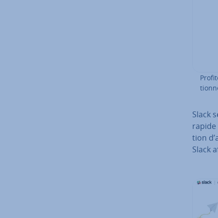
Profi
tion­
Slack s
rapide 
tion d’a
Slack a