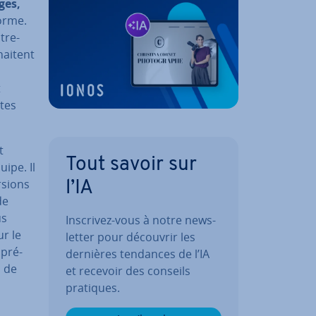
ges,
forme.
tre­
ai­tent
t
ntes
t
Tout savoir sur
ipe. Il
rsions
l’IA
de
us
Inscrivez-vous à notre news­
ur le
let­ter pour découvrir les
 pré­
dernières tendances de l’IA
n de
et recevoir des conseils
pratiques.