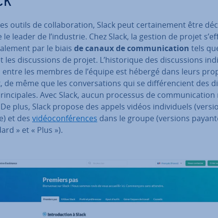
ck
es outils de col­la­bo­ra­tion, Slack peut cer­tai­ne­ment être déc
e leader de l’industrie. Chez Slack, la gestion de projet s’e
pa­le­ment par le biais
de canaux de com­mu­ni­ca­tion
tels qu
 les dis­cus­sions de projet. L’his­to­rique des dis­cus­sions in­di­
s entre les membres de l’équipe est hébergé dans leurs pro
 de même que les con­ver­sa­tions qui se dif­fé­ren­cient des di
rin­ci­pales. Avec Slack, aucun processus de com­mu­ni­ca­tion 
De plus, Slack propose des appels vidéos in­di­vi­duels (versi
e) et des
vi­déo­con­fé­rences
dans le groupe (versions payant
ard » et « Plus »).