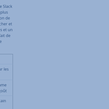
de Slack
 plus
ion de
 cher et
es et un
fait de
e
r les
amme
goût
tain