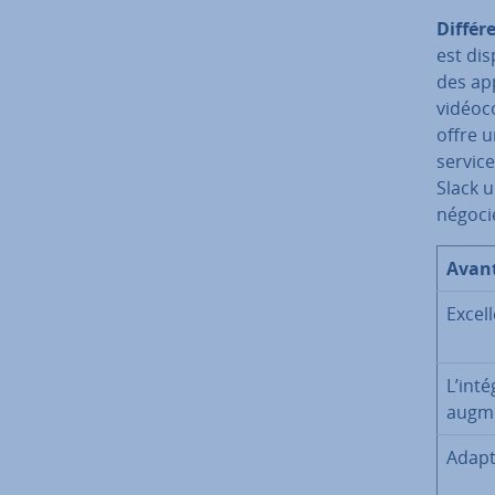
Dif­fé­r
est dis
des ap­
vi­déo­
offre u
service
Slack u
négocié
Avan
Ex­cel
L’in­té
augmen
Adapt