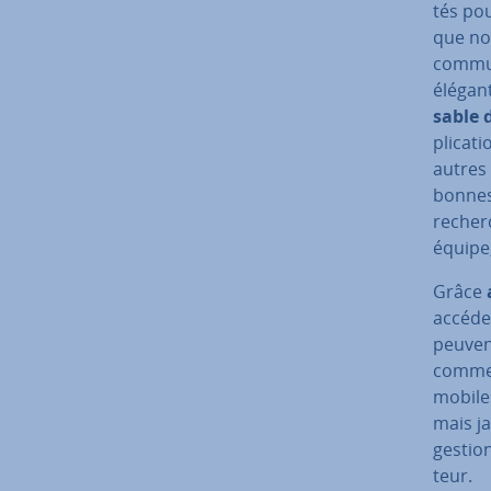
tés pou
que nou
com­mu­
élégant
sable 
pli­ca­
autres 
bonnes 
re­cher
équipe
Grâce
accéder
peuven
comme p
mobiles
mais ja
gestion
teur.