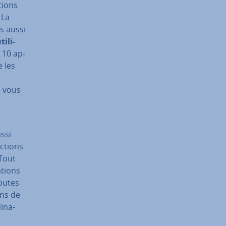
­tions
 La
as aussi
ti­li­
 10 ap­
e les
si vous
ssi
nctions
 Tout
­tions
routes
ons de
i­na­