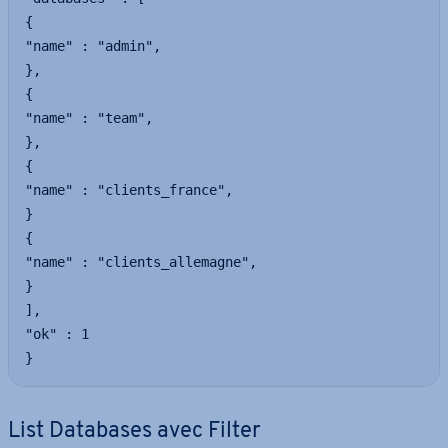
{

"name" : "admin",

},

{

"name" : "team",

},

{

"name" : "clients_france",

}

{

"name" : "clients_allemagne",

}

],

"ok" : 1

}
List Databases avec Filter