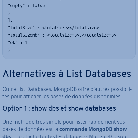
"empty" : false

}

],

"totalSize" : <totalsize></totalsize>

"totalSizeMb" : <totalsizemb>,</totalsizemb>

"ok" : 1

}
Al­ter­na­tives à List Databases
Outre List Databases, MongoDB offre d’autres pos­si­bi­li­
tés pour afficher les bases de données dis­po­nibles.
Option 1 : show dbs et show databases
Une méthode très simple pour lister ra­pi­de­ment vos
bases de données est la
commande MongoDB show
dbs
. Elle affiche toutes les databases MongoDB dis­po­