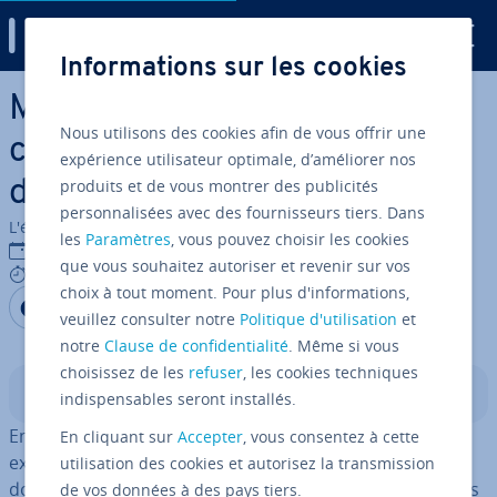
Digital Guide
Informations sur les cookies
Aller au contenu principal
MongoDB List Databases :
Nous utilisons des cookies afin de vous offrir une
comment lister vos bases de
expérience utilisateur optimale, d’améliorer nos
produits et de vous montrer des publicités
données ?
personnalisées avec des fournisseurs tiers. Dans
L'équipe édi­to­riale IONOS
les
Paramètres
, vous pouvez choisir les cookies
07/02/2023
que vous souhaitez autoriser et revenir sur vos
5 mins
choix à tout moment. Pour plus d'informations,
Partager sur Facebook
Partager sur Twitter
Partager sur LinkedIn
veuillez consulter notre
Politique d'utilisation
et
notre
Clause de confidentialité
. Même si vous
choisissez de les
refuser
, les cookies techniques
Sommaire
indispensables seront installés.
En plus de la commande
MongoDB
List Databases, il
En cliquant sur
Accepter
, vous consentez à cette
existe des al­ter­na­tives pour afficher les bases de
utilisation des cookies et autorisez la transmission
données. Il est aussi possible de spécifier List Databases
de vos données à des pays tiers.