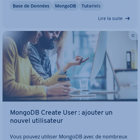
Base de Données
MongoDB
Tutoriels
découvrez le fonc­tion­ne­ment de cette méthode,
son utilité et ses avantages. Nous vous ex­pli­que­
Lire la suite
rons…
MongoDB Create User : ajouter un
nouvel uti­li­sa­teur
Vous pouvez utiliser MongoDB avec de nombreux