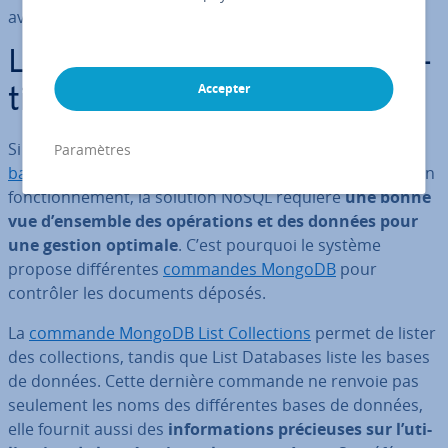
avec dif­fé­rents pa­ra­mètres.
List Databases et ses al­ter­na­
Accepter
tives
Si MongoDB se dif­fé­ren­cie des
systèmes de gestion de
Paramètres
bases de données
tra­di­tion­nels comme
MySQL
dans son
fonc­tion­ne­ment, la solution NoSQL requière
une bonne
vue d’ensemble des opé­ra­tions et des données pour
une gestion optimale
. C’est pourquoi le système
propose dif­fé­rentes
commandes MongoDB
pour
contrôler les documents déposés.
La
commande MongoDB List Col­lec­tions
permet de lister
des col­lec­tions, tandis que List Databases liste les bases
de données. Cette dernière commande ne renvoie pas
seulement les noms des dif­fé­rentes bases de données,
elle fournit aussi des
in­for­ma­tions pré­cieuses sur l’uti­