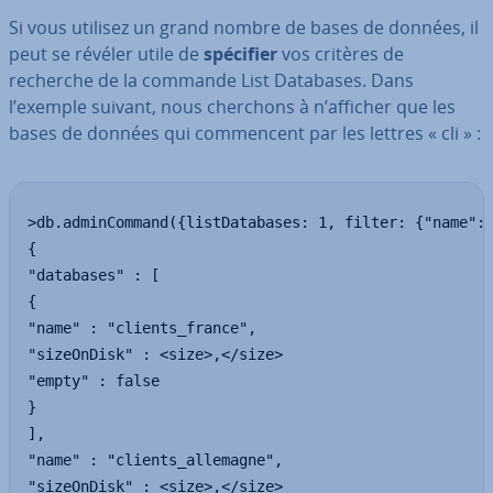
Si vous utilisez un grand nombre de bases de données, il
peut se révéler utile de
spécifier
vos critères de
recherche de la commande List Databases. Dans
l’exemple suivant, nous cherchons à n’afficher que les
bases de données qui com­men­cent par les lettres « cli » :
>db.adminCommand({listDatabases: 1, filter: {"name": 
{

"databases" : [

{

"name" : "clients_france",

"sizeOnDisk" : <size>,</size>

"empty" : false

}

],

"name" : "clients_allemagne",

"sizeOnDisk" : <size>,</size>
