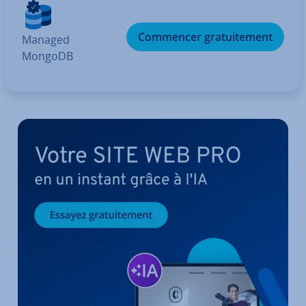
Commencer gra­tui­te­ment
Managed
MongoDB