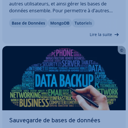
autres uti­li­sa­teurs, et ainsi gérer les bases de
données ensemble. Pour permettre à d’autres
personnes d’accéder à une base de données,
Base de Données
MongoDB
Tutoriels
utilisez MongoDB Create User. Nous vous ex­pli­
quons à quoi sert cette commande et comment
Lire la suite
les rôles…
Sau­ve­garde de bases de données