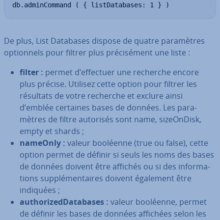
db.adminCommand ( { listDatabases: 1 } )
De plus, List Databases dispose de quatre pa­ra­mètres
op­tion­nels pour filtrer plus pré­ci­sé­ment une liste :
filter :
permet d’effectuer une recherche encore
plus précise. Utilisez cette option pour filtrer les
résultats de votre recherche et exclure ainsi
d’emblée certaines bases de données. Les pa­ra­
mètres de filtre autorisés sont name, si­zeOn­Disk,
empty et shards ;
nameOnly :
valeur booléenne (true ou false), cette
option permet de définir si seuls les noms des bases
de données doivent être affichés ou si des in­for­ma­
tions sup­plé­men­taires doivent également être
indiquées ;
au­tho­ri­zed­Da­ta­bases :
valeur booléenne, permet
de définir les bases de données affichées selon les