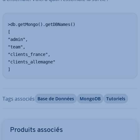
>db.getMongo().getDBNames()

[

"admin",

"team",

"clients_france",

"clients_allemagne"

]
Tags associés
Base de Données
MongoDB
Tutoriels
Aller au menu principal
Produits associés