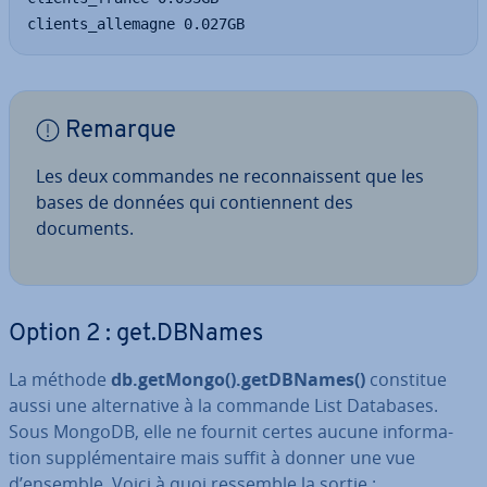
clients_allemagne 0.027GB
Remarque
Les deux commandes ne re­con­nais­sent que les
bases de données qui con­tien­nent des
documents.
Option 2 : get.DBNames
La méthode
db.getMongo().getDB­Names()
constitue
aussi une al­ter­na­tive à la commande List Databases.
Sous MongoDB, elle ne fournit certes aucune in­for­ma­
tion sup­plé­men­taire mais suffit à donner une vue
d’ensemble. Voici à quoi ressemble la sortie :