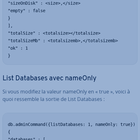
"sizeOnDisk" : <size>,</size>

"empty" : false

}

],

"totalSize" : <totalsize></totalsize>

"totalSizeMb" : <totalsizemb>,</totalsizemb>

"ok" : 1

}
List Databases avec nameOnly
Si vous modifiez la valeur nameOnly en « true », voici à
quoi ressemble la sortie de List Databases :
db.adminCommand({listDatabases: 1, nameOnly: true})

{

"databases" : [
