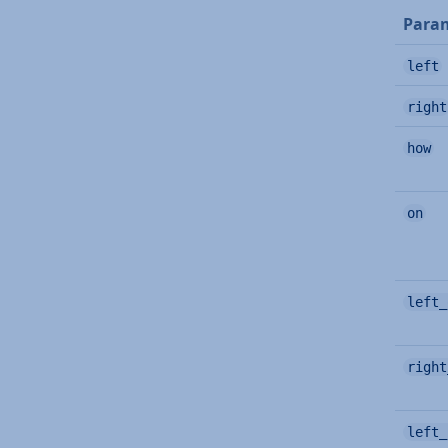
Para
left
right
how
on
left_
right
left_