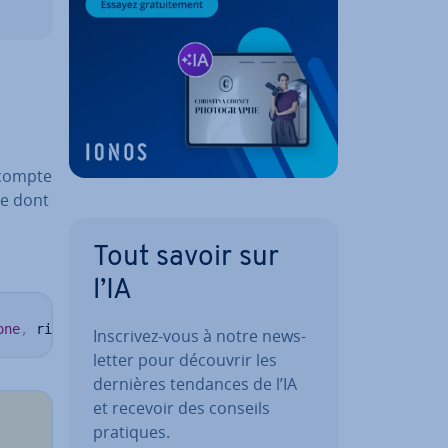
 compte
re dont
Tout savoir sur
l’IA
one
,
 right_on
=
None
,
 left_index
=
False
,
 right_index
=
False
,
Inscrivez-vous à notre news­
let­ter pour découvrir les
dernières tendances de l’IA
et recevoir des conseils
pratiques.