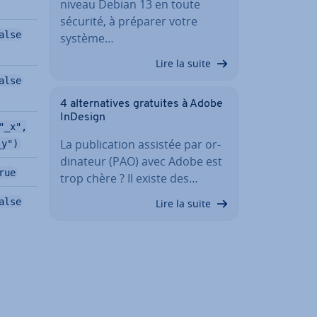
niveau Debian 13 en toute
sécurité, à préparer votre
alse
système…
Lire la suite
alse
4 al­ter­na­tives gratuites à Adobe
InDesign
"_x",
La pu­bli­ca­tion assistée par or­
_y")
di­na­teur (PAO) avec Adobe est
rue
trop chère ? Il existe des…
alse
Lire la suite