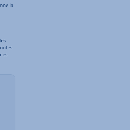
nne la
les
Toutes
ames