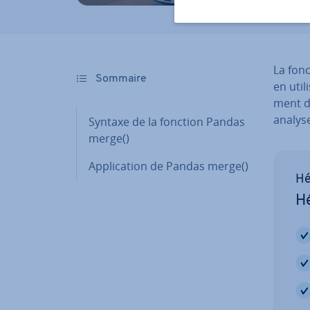
La fon
Sommaire
en uti
ment d
analys
Syntaxe de la fonction Pandas
merge()
Ap­pli­ca­tion de Pandas merge()
Hé
Hé