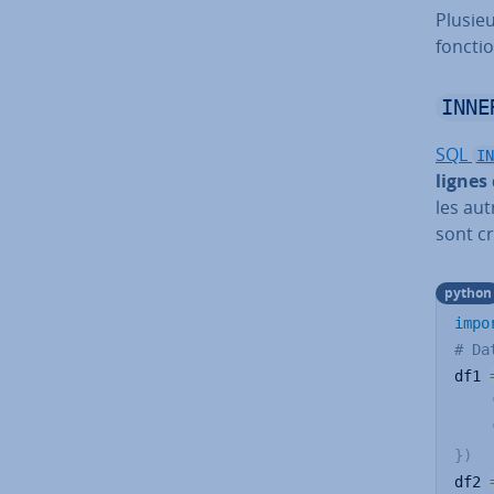
Plusie
foncti
INNE
SQL
IN
lignes 
les aut
sont c
python
impo
# Da
df1 
}
)
df2 