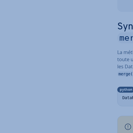
Syn
me
La mé
toute u
les Da­
merge(
python
Data