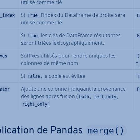
utilisé comme clé
Si
, l’index du DataFrame de droite sera
_index
True
F
utilisé comme clé
Si
, les clés de DataFrame ré­sul­tantes
True
F
seront triées lexi­co­gra­phi­que­ment.
Suffixes utilisés pour rendre uniques les
xes
(
colonnes de même nom
"
Si
, la copie est évitée
False
T
Ajoute une colonne indiquant la pro­ve­nance
ator
F
des lignes après fusion (
,
,
both
left_only
)
right_only
merge()
pli­ca­tion de Pandas