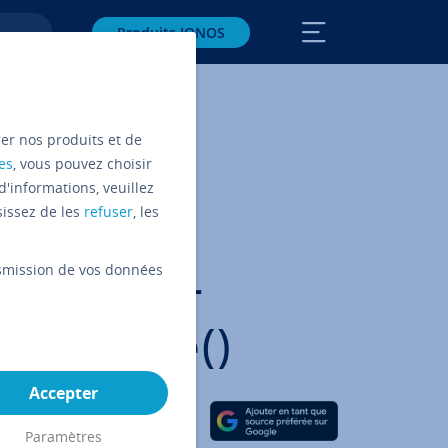
Produits IONOS
rer nos produits et de
es
, vous pouvez choisir
d'informations, veuillez
sissez de les
refuser
, les
ndas :
ansmission de vos données
des Da­ta­
ec merge()
Accepter
Partager sur Facebook
Partager sur Twitter
Partager sur LinkedIn
Paramètres