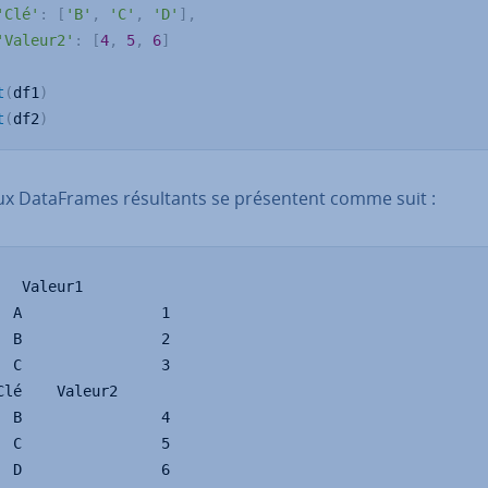
'Clé'
:
[
'B'
,
'C'
,
'D'
]
,
'Valeur2'
:
[
4
,
5
,
6
]
t
(
df1
)
t
(
df2
)
x Da­ta­Frames ré­sul­tants se pré­sen­tent comme suit :
   Valeur1

  A                1

  B                2

  C                3

Clé    Valeur2

  B                4

  C                5

  D                6