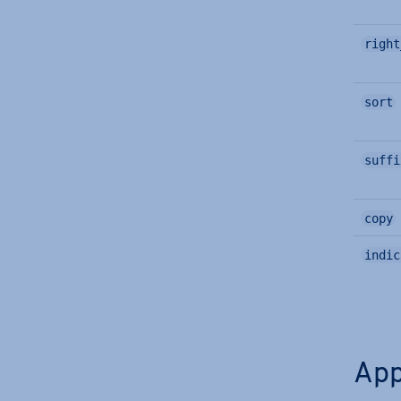
right
sort
suffi
copy
indic
Ap­