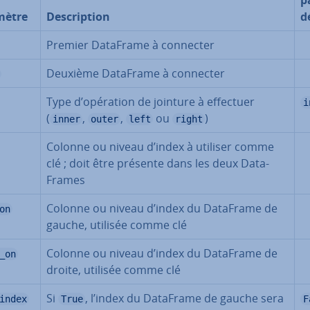
mètre
Des­crip­tion
d
Premier DataFrame à connecter
Deuxième DataFrame à connecter
Type d’opération de jointure à effectuer
i
(
,
,
ou
)
inner
outer
left
right
Colonne ou niveau d’index à utiliser comme
clé ; doit être présente dans les deux Da­ta­
Frames
Colonne ou niveau d’index du DataFrame de
on
gauche, utilisée comme clé
Colonne ou niveau d’index du DataFrame de
_on
droite, utilisée comme clé
Si
, l’index du DataFrame de gauche sera
index
True
F