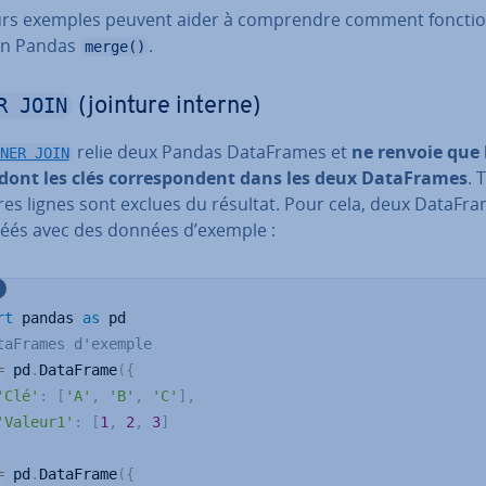
urs exemples peuvent aider à com­prendre comment fonc­tio
on Pandas
.
merge()
R JOIN
(jointure interne)
relie deux Pandas Da­ta­Frames et
ne renvoie que 
NER JOIN
dont les clés cor­res­pon­dent dans les deux Da­ta­Frames
. 
res lignes sont exclues du résultat. Pour cela, deux Da­ta­Fr
réés avec des données d’exemple :
rt
 pandas 
as
taFrames d'exemple
=
 pd
.
DataFrame
(
{
'Clé'
:
[
'A'
,
'B'
,
'C'
]
,
'Valeur1'
:
[
1
,
2
,
3
]
=
 pd
.
DataFrame
(
{