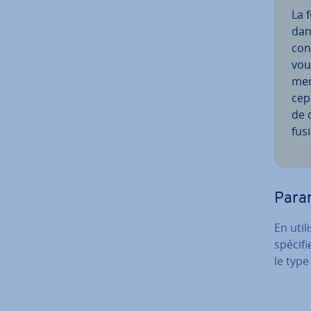
La 
dan
con
vou
men
cep
de 
fu­s
Pa­ra
En util
spécif
le type