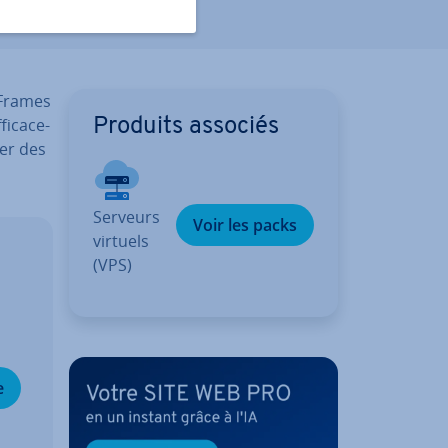
­Frames
i­ca­ce­
Produits associés
uer des
Serveurs
Voir les packs
virtuels
(VPS)
e