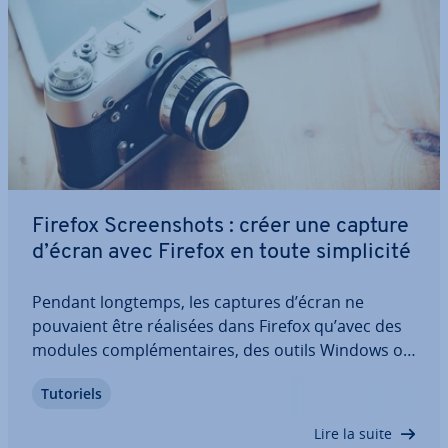
Firefox Screen­shots : créer une capture
d’écran avec Firefox en toute sim­pli­cité
Pendant longtemps, les captures d’écran ne
pouvaient être réalisées dans Firefox qu’avec des
modules com­plé­men­taires, des outils Windows ou
des logiciels tiers. Mozilla propose aujourd’hui un
Tutoriels
outil de capture d’écran intégré : Firefox Screen­
shots. Dans cet article, vous…
Lire la suite