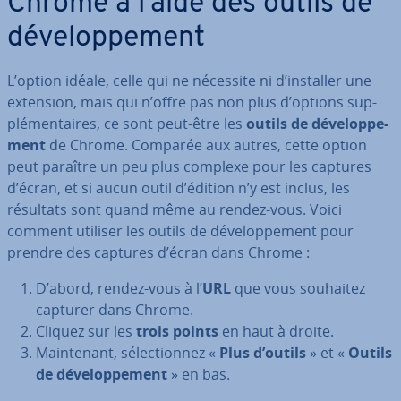
Chrome à l’aide des outils de
dé­ve­lop­pe­ment
L’option idéale, celle qui ne nécessite ni d’installer une
extension, mais qui n’offre pas non plus d’options sup­
plé­men­taires, ce sont peut-être les
outils de dé­ve­lop­pe­
ment
de Chrome. Comparée aux autres, cette option
peut paraître un peu plus complexe pour les captures
d’écran, et si aucun outil d’édition n’y est inclus, les
résultats sont quand même au rendez-vous. Voici
comment utiliser les outils de dé­ve­lop­pe­ment pour
prendre des captures d’écran dans Chrome :
D’abord, rendez-vous à l’
URL
que vous souhaitez
capturer dans Chrome.
Cliquez sur les
trois points
en haut à droite.
Main­te­nant, sé­lec­tion­nez «
Plus d’outils
» et «
Outils
de dé­ve­lop­pe­ment
» en bas.