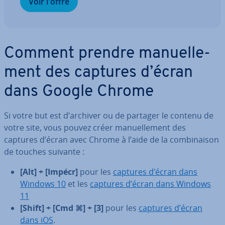
Voir l'offre
Comment prendre ma­nuel­le­
ment des captures d’écran
dans Google Chrome
Si votre but est d’archiver ou de partager le contenu de
votre site, vous pouvez créer ma­nuel­le­ment des
captures d’écran avec Chrome à l’aide de la com­bi­nai­son
de touches suivante :
[Alt]
+
[Impécr]
pour les
captures d’écran dans
Windows 10
et les
captures d’écran dans Windows
11
[Shift]
+
[Cmd ⌘]
+
[3]
pour les
captures d’écran
dans iOS
.