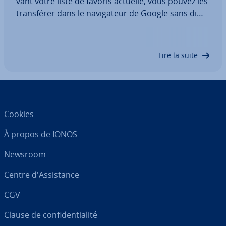
vant votre liste de favoris actuelle, vous pouvez les
trans­fé­rer dans le na­vi­ga­teur de Google sans dif­fi­
culté. Il en va de même si vous souhaitez utiliser la
version mobile du client Web sur votre smart­
phone ou votre tablette. Dans…
Lire la suite
Cookies
À propos de IONOS
Newsroom
Centre d'As­sis­tance
CGV
Clause de con­fi­den­tia­lité