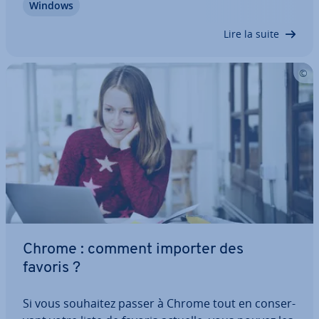
Windows
vous permet de créer une col­lec­tion de vos pages
favorites. Une fonc­tion­na­lité…
Lire la suite
Chrome : comment importer des
favoris ?
Si vous souhaitez passer à Chrome tout en con­ser­