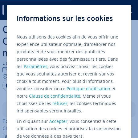
Digital Guide
Informations sur les cookies
Aller au contenu principal
Captures d’écran dans
Nous utilisons des cookies afin de vous offrir une
Chrome : les trois meil­leures
expérience utilisateur optimale, d’améliorer nos
produits et de vous montrer des publicités
méthodes
personnalisées avec des fournisseurs tiers. Dans
L'équipe édi­to­riale IONOS
les
Paramètres
, vous pouvez choisir les cookies
29/04/2022
que vous souhaitez autoriser et revenir sur vos
6 mins
choix à tout moment. Pour plus d'informations,
Partager sur Facebook
Partager sur Twitter
Partager sur LinkedIn
veuillez consulter notre
Politique d'utilisation
et
notre
Clause de confidentialité
. Même si vous
choisissez de les
refuser
, les cookies techniques
Sommaire
indispensables seront installés.
Pour ce qui est de prendre des captures d’écran depuis
En cliquant sur
Accepter
, vous consentez à cette
Chrome, trois options s’offrent à vous. Au-delà de
utilisation des cookies et autorisez la transmission
l’approche tra­di­tion­nelle via des rac­cour­cis clavier, il
de vos données à des pays tiers.