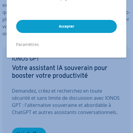
existe des ex­ten­sions utiles telles que Chrome Capture
qui vous per­met­tent d’accéder à des fonc­tion­na­li­tés sup­
plé­men­taires. À titre al­ter­na­tif, vous pouvez sau­ve­gar­der
vos captures d’écran dans Google Chrome à l’aide des
Accepter
outils de dé­ve­lop­pe­ment.
Paramètres
IONOS GPT
Votre assistant IA souverain pour
booster votre pro­duc­ti­vité
Demandez, créez et re­cher­chez en toute
sécurité et sans limite de dis­cus­sion avec IONOS
GPT : l'al­ter­na­tive sou­ve­raine et abordable à
ChatGPT et autres as­sis­tants con­ver­sa­tion­nels.