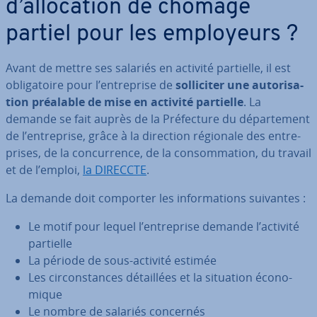
d’al­lo­ca­tion de chômage
partiel pour les em­ployeurs ?
Avant de mettre ses salariés en activité partielle, il est
obli­ga­toire pour l’en­tre­prise de
sol­li­ci­ter une au­to­ri­sa­
tion préalable de mise en activité partielle
. La
demande se fait auprès de la Pré­fec­ture du dé­par­te­ment
de l’en­tre­prise, grâce à la direction régionale des en­tre­
prises, de la con­cur­rence, de la con­som­ma­tion, du travail
et de l’emploi,
la DIRECCTE
.
La demande doit comporter les in­for­ma­tions suivantes :
Le motif pour lequel l’en­tre­prise demande l’activité
partielle
La période de sous-activité estimée
Les cir­cons­tances dé­tail­lées et la situation éco­no­
mique
Le nombre de salariés concernés