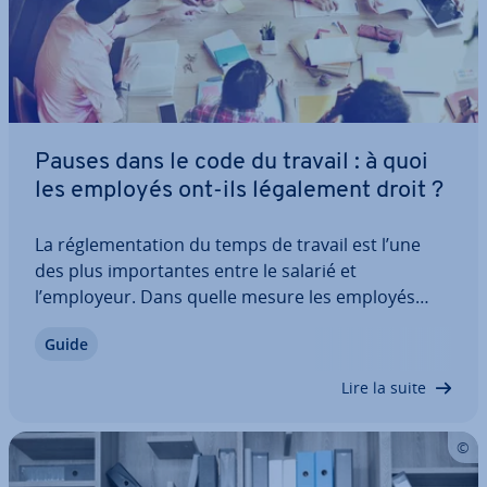
Pauses dans le code du travail : à quoi
les employés ont-ils lé­ga­le­ment droit ?
La ré­gle­men­ta­tion du temps de travail est l’une
des plus im­por­tantes entre le salarié et
l’employeur. Dans quelle mesure les employés
ont-ils le droit à des temps de pause selon le Code
Guide
du travail ? Comment le Code du travail définit-il
les pauses et quelles sont les ex­cep­tions ?…
Lire la suite