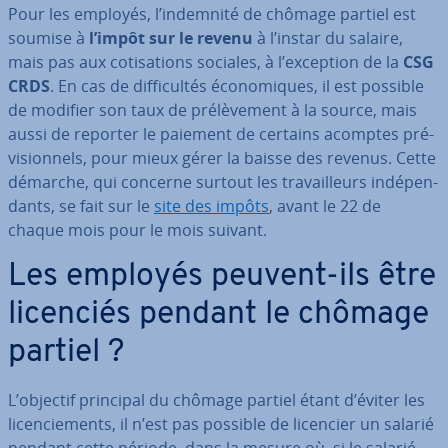
Pour les employés, l’indemnité de chômage partiel est
soumise à
l’impôt sur le revenu
à l’instar du salaire,
mais pas aux co­ti­sa­tions sociales, à l’exception de la
CSG
CRDS
. En cas de dif­fi­cul­tés éco­no­miques, il est possible
de modifier son taux de pré­lè­ve­ment à la source, mais
aussi de reporter le paiement de certains acomptes pré­
vi­sion­nels, pour mieux gérer la baisse des revenus. Cette
démarche, qui concerne surtout les tra­vail­leurs in­dé­pen­
dants, se fait sur le
site des impôts
, avant le 22 de
chaque mois pour le mois suivant.
Les employés peuvent-ils être
licenciés pendant le chômage
partiel ?
L’objectif principal du chômage partiel étant d’éviter les
li­cen­cie­ments, il n’est pas possible de licencier un salarié