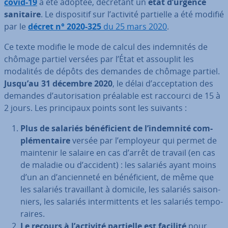
covid-19
a été adoptée, décrétant un
état d’urgence
sanitaire
. Le dis­po­si­tif sur l’activité partielle a été modifié
par le
décret n° 2020-325
du 25 mars 2020
.
Ce texte modifie le mode de calcul des in­dem­ni­tés de
chômage partiel versées par l’État et assouplit les
modalités de dépôts des demandes de chômage partiel.
Jusqu’au 31 décembre 2020
, le délai d’ac­cep­ta­tion des
demandes d’au­to­ri­sa­tion préalable est raccourci de 15 à
2 jours. Les prin­ci­paux points sont les suivants :
Plus de salariés bé­né­fi­cient de l’indemnité com­
plé­men­taire
versée par l’employeur qui permet de
maintenir le salaire en cas d’arrêt de travail (en cas
de maladie ou d’accident) : les salariés ayant moins
d’un an d’an­cien­neté en bé­né­fi­cient, de même que
les salariés tra­vail­lant à domicile, les salariés sai­son­
niers, les salariés in­ter­mit­tents et les salariés tem­po­
raires.
Le recours à l’activité partielle est facilité
pour