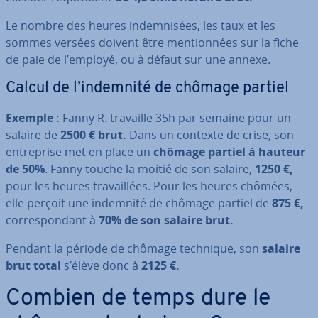
Le nombre des heures in­dem­ni­sées, les taux et les
sommes versées doivent être men­tion­nées sur la fiche
de paie de l’employé, ou à défaut sur une annexe.
Calcul de l’indemnité de chômage partiel
Exemple :
Fanny R. travaille 35h par semaine pour un
salaire de
2500 € brut.
Dans un contexte de crise, son
en­tre­prise met en place un
chômage partiel à hauteur
de 50%
. Fanny touche la moitié de son salaire,
1250 €,
pour les heures tra­vail­lées. Pour les heures chômées,
elle perçoit une indemnité de chômage partiel de
875 €,
cor­res­pon­dant à
70% de son salaire brut.
Pendant la période de chômage technique, son
salaire
brut total
s’élève donc à
2125 €.
Combien de temps dure le