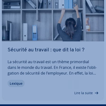
Sécurité au travail : que dit la loi ?
La sécurité au travail est un thème pri­mor­dial
dans le monde du travail. En France, il existe l’obli­
ga­tion de sécurité de l’employeur. En effet, la loi
sur la santé et sécurité au travail fixe des règles
Lexique
aux­quelles les em­ployeurs doivent se soumettre.
Elles servent à minimiser…
Lire la suite