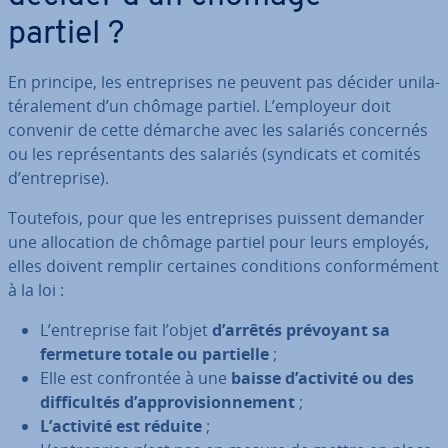
partiel ?
En principe, les en­tre­prises ne peuvent pas décider uni­la­
té­ra­le­ment d’un chômage partiel. L’employeur doit
convenir de cette démarche avec les salariés concernés
ou les re­pré­sen­tants des salariés (syndicats et comités
d’en­tre­prise).
Toutefois, pour que les en­tre­prises puissent demander
une al­lo­ca­tion de chômage partiel pour leurs employés,
elles doivent remplir certaines con­di­tions con­for­mé­ment
à la loi :
L’en­tre­prise fait l’objet
d’arrêtés prévoyant sa
fermeture totale ou partielle
;
Elle est con­fron­tée à une
baisse d’activité ou des
dif­fi­cul­tés d’ap­pro­vi­sion­ne­ment
;
L’activité est réduite
;