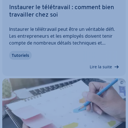
Instaurer le té­lé­tra­vail : comment bien
tra­vail­ler chez soi
Instaurer le té­lé­tra­vail peut être un véritable défi.
Les en­tre­pre­neurs et les employés doivent tenir
compte de nombreux détails tech­niques et
humains et les mettre en œuvre en con­sé­quence.
Tutoriels
Le choix d’un bon logiciel et des bonnes méthodes
de gestion peut être crucial. Voici une…
Lire la suite