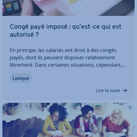
Congé payé imposé : qu’est-ce qui est
autorisé ?
En principe, les salariés ont droit à des congés
payés, dont ils peuvent disposer re­la­ti­ve­ment
librement. Dans certaines si­tua­tions, cependant,
un employeur peut in­ter­ve­nir et imposé un congé.
Lexique
Quelles con­di­tions doivent être remplies, quand et
combien de congés payés peuvent être…
Lire la suite