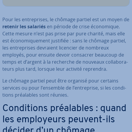
Pour les en­tre­prises, le chômage partiel est un moyen de
retenir les salariés
en période de crise éco­no­mique.
Cette mesure n’est pas prise par pure charité, mais elle
est éco­no­mi­que­ment justifiée : sans le chômage partiel,
les en­tre­prises devraient licencier de nombreux
employés, pour ensuite devoir consacrer beaucoup de
temps et d’argent à la recherche de nouveaux col­la­bo­ra­
teurs plus tard, lorsque leur activité reprendra.
Le chômage partiel peut être organisé pour certains
services ou pour l’ensemble de l’en­tre­prise, si les con­di­
tions préa­lables sont réunies.
Con­di­tions préa­lables : quand
les em­ployeurs peuvent-ils
décider d’un chômage