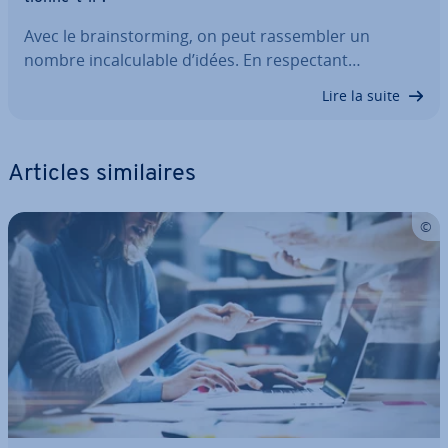
Avec le brains­tor­ming, on peut ras­sem­bler un
nombre in­cal­cu­lable d’idées. En res­pec­tant…
Lire la suite
Articles si­mi­laires