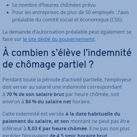
Le nombre d’heures chômées prévu
Pour les en­tre­prises de plus de 50 employés : l’avis
préalable du comité social et éco­no­mique (CSE).
La demande d’au­to­ri­sa­tion préalable peut également se
faire sur
le site dédié du gou­ver­ne­memt
.
À combien s’élève l’indemnité
de chômage partiel ?
Pendant toute la période d’activité partielle, l’employeur
doit verser au salarié une indemnité cor­res­pon­dant
à
70 % de son salaire brut
par heure chômée, soit
environ à
84 % du salaire net
horaire.
Cette indemnité est versée
à la date ha­bi­tuelle du
paiement du salaire, et son
montant ne peut pas être
inférieur à
8,03 € par heure chômée
. Il ne pas non plus
excéder l’équi­valent
de 4,5 smic horaire brut.