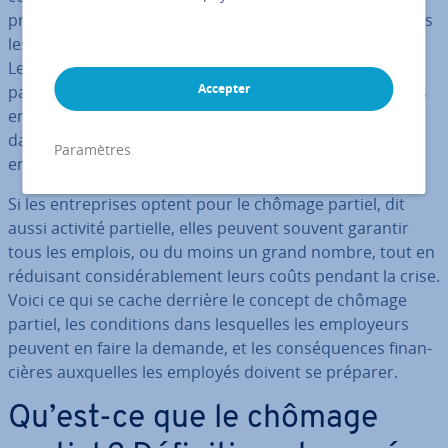
projets : il existe d’in­nom­brables raisons pour les­quelles
les en­tre­prises se re­trou­vent en dif­fi­culté éco­no­mique.
Les salaires du personnel re­pré­sen­tent une grande
Accepter
partie des frais de fonc­tion­ne­ment. Par con­sé­quent, les
em­ployeurs sont souvent con­fron­tés à deux options
dans ce cas de figure : licencier les employés ou mettre
Paramètres
en place un chômage partiel.
Si les en­tre­prises optent pour le chômage partiel, dit
aussi activité partielle, elles peuvent souvent garantir
tous les emplois, ou du moins un grand nombre, tout en
réduisant con­si­dé­ra­ble­ment leurs coûts pendant la crise.
Voici ce qui se cache derrière le concept de chômage
partiel, les con­di­tions dans les­quelles les em­ployeurs
peuvent en faire la demande, et les con­sé­quences fi­nan­
cières aux­quelles les employés doivent se préparer.
Qu’est-ce que le chômage