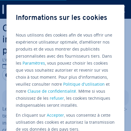
Digital Guide
Informations sur les cookies
Aller au contenu principal
Chômage partiel : les points
Nous utilisons des cookies afin de vous offrir une
im­por­tants pour les em­
expérience utilisateur optimale, d’améliorer nos
produits et de vous montrer des publicités
ployeurs et les salariés
personnalisées avec des fournisseurs tiers. Dans
L'équipe édi­to­riale IONOS
les
Paramètres
, vous pouvez choisir les cookies
12/09/2023
que vous souhaitez autoriser et revenir sur vos
Partager sur Facebook
Partager sur Twitter
Partager sur LinkedIn
choix à tout moment. Pour plus d'informations,
veuillez consulter notre
Politique d'utilisation
et
notre
Clause de confidentialité
. Même si vous
Sommaire
choisissez de les
refuser
, les cookies techniques
indispensables seront installés.
Le nouveau produit fait un flop sur le marché, la pro­duc­
En cliquant sur
Accepter
, vous consentez à cette
tion est in­ter­rom­pue pendant longtemps après un
utilisation des cookies et autorisez la transmission
incendie, les grèves chez les clients ont un impact, les
de vos données à des pays tiers.
con­di­tions mé­téo­ro­lo­giques réduisent l’activité des