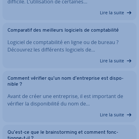
difficile. L’uti­li­sa­tion de certaines…
Lire la suite
Com­pa­ra­tif des meilleurs logiciels de comp­ta­bi­lité
Logiciel de comp­ta­bi­lité en ligne ou de bureau ?
Découvrez les dif­fé­rents logiciels de…
Lire la suite
Comment vérifier qu’un nom d’en­tre­prise est dis­po­
nible ?
Avant de créer une en­tre­prise, il est important de
vérifier la dis­po­ni­bi­lité du nom de…
Lire la suite
Qu’est-ce que le brains­tor­ming et comment fonc­
tionne-t-il ?