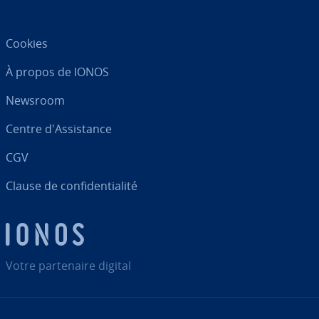
Cookies
À propos de IONOS
Newsroom
Centre d'As­sis­tance
CGV
Clause de con­fi­den­tia­lité
Votre par­te­naire digital