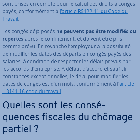
sont prises en compte pour le calcul des droits à congés
payés, con­for­mé­ment à
l’article R5122-11 du Code du
Travail
.
Les congés déjà posés
ne peuvent pas être modifiés ou
reportés
après le con­fi­ne­ment, et doivent être pris
comme prévu. En revanche l’employeur a la pos­si­bi­lité
de modifier les dates des départs en congés payés des
salariés, à condition de respecter les délais prévus par
les accords d’en­tre­prise. À défaut d’accord et sauf cir­
cons­tances ex­cep­tion­nelles, le délai pour modifier les
dates de congés est d’un mois, con­for­mé­ment à l’
article
L 3141-16 code du travail
.
Quelles sont les con­sé­
quences fiscales du chômage
partiel ?