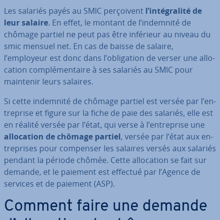
Les salariés payés au SMIC per­çoi­vent
l’in­té­gra­lité de
leur salaire
. En effet, le montant de l’indemnité de
chômage partiel ne peut pas être inférieur au niveau du
smic mensuel net. En cas de baisse de salaire,
l’employeur est donc dans l’obli­ga­tion de verser une al­lo­
ca­tion com­plé­men­taire à ses salariés au SMIC pour
maintenir leurs salaires.
Si cette indemnité de chômage partiel est versée par l’en­
tre­prise et figure sur la fiche de paie des salariés, elle est
en réalité versée par l’état, qui verse à l’en­tre­prise une
al­lo­ca­tion de chômage partiel
, versée par l’état aux en­
tre­prises pour compenser les salaires versés aux salariés
pendant la période chômée. Cette al­lo­ca­tion se fait sur
demande, et le paiement est effectué par l’Agence de
services et de paiement (ASP).
Comment faire une demande