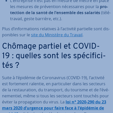
L’en­tre­prise n’est pas en mesure de mettre en place
les mesures de pré­ven­tion né­ces­saires pour la
pro­
tec­tion de la santé de l’ensemble des salariés
(té­lé­
tra­vail, geste barrière, etc.).
Plus d’in­for­ma­tions relatives à l’activité partielle sont dis­
po­nibles sur le
site du Ministère du Travail
.
Chômage partiel et COVID-
19 : quelles sont les spé­ci­fi­ci­
tés ?
Suite à l’épidémie de Co­ro­na­vi­rus (COVID-19), l’activité
est fortement ralentie, en par­ti­cu­lier dans les secteurs
de la res­tau­ra­tion, du transport, du tourisme et de l’évé­
ne­men­tiel, même si tous les secteurs sont touchés pour
éviter la pro­pa­ga­tion du virus. La
loi n° 2020-290 du 23
mars 2020 d’urgence pour faire face à l’épidémie de