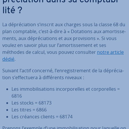
pré­cia­tion dans sa comp­ta­bi­
lité ?
La dé­pré­cia­tion s’inscrit aux charges sous la classe 68 du
plan comptable, c’est-à-dire à « Dotations aux amor­tis­se­
ments, aux dé­pré­cia­tions et aux pro­vi­sions ». Si vous
voulez en savoir plus sur l’amor­tis­se­ment et ses
méthodes de calcul, vous pouvez consulter
notre article
dédié
.
Suivant l’actif concerné, l’en­re­gis­tre­ment de la dé­pré­cia­
tion s’ef­fec­tuera à dif­fé­rents niveaux :
Les im­mo­bi­li­sa­tions in­cor­po­relles et cor­po­relles =
6816
Les stocks = 68173
Les titres = 6866
Les créances clients = 68174
Prenons l’exemple d’une im­mo­bi­li­sa­tion pour laquelle on