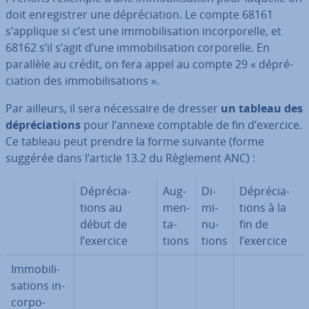
doit en­re­gis­trer une dé­pré­cia­tion. Le compte 68161
s’applique si c’est une im­mo­bi­li­sa­tion in­cor­po­relle, et
68162 s’il s’agit d’une im­mo­bi­li­sa­tion cor­po­relle. En
parallèle au crédit, on fera appel au compte 29 « dé­pré­
cia­tion des im­mo­bi­li­sa­tions ».
Par ailleurs, il sera né­ces­saire de dresser
un tableau des
dé­pré­cia­tions
pour l’annexe comptable de fin d’exercice.
Ce tableau peut prendre la forme suivante (forme
suggérée dans l’article 13.2 du Règlement ANC) :
Dé­pré­cia­
Aug­
Di­
Dé­pré­cia­
tions au
men­
mi­
tions à la
début de
ta­
nu­
fin de
l’exercice
tions
tions
l’exercice
Im­mo­bi­li­
sa­tions in­
cor­po­