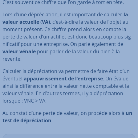
C’est souvent ce chiffre que l’on garde à tort en tête.
Lors d’une dé­pré­cia­tion, il est important de calculer
la
valeur actuelle (VA)
, c’est-à-dire la valeur de l’objet au
moment présent. Ce chiffre prend alors en compte la
perte de valeur d’un actif et est donc beaucoup plus sig­
ni­fi­ca­tif pour une en­tre­prise. On parle également de
valeur vénale
pour parler de la valeur du bien à la
revente.
Calculer la dé­pré­cia­tion va permettre de faire état d’un
éventuel
ap­pau­vris­se­ment de l’en­tre­prise
. On évalue
ainsi la dif­fé­rence entre la valeur nette comptable et la
valeur vénale. En d’autres termes, il y a dé­pré­cia­tion
lorsque : VNC > VA.
Au constat d’une perte de valeur, on procède alors à
un
test de dé­pré­cia­tion
.