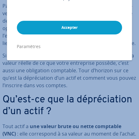
Par con­sé­quent, pour avoir une vision juste de votre in­
ven­taire ou de l’ensemble de vos actifs, il est né­ces­saire
de prendre en compte
leur moins-value
. Cette
opération est faite une fois par an, lors de la clôture de
Accepter
l’exercice : on parle alors de dé­pré­cia­tion. Un état des
lieux est effectué et chaque dé­pré­cia­tion est en­re­gis­trée.
Paramètres
Si cette opération peut sembler utile pour dé­ter­mi­ner la
valeur réelle de ce que votre en­tre­prise possède, c’est
aussi une obli­ga­tion comptable. Tour d’horizon sur ce
qu’est la dé­pré­cia­tion d’un actif et comment vous pouvez
l’inscrire dans vos comptes.
Qu’est-ce que la dé­pré­cia­tion
d’un actif ?
Tout actif a
une valeur brute ou nette comptable
(VNC)
: elle cor­res­pond à sa valeur au moment de l’achat.