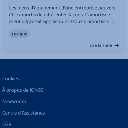
Les biens d’équi­pe­ment d’une en­tre­prise peuvent
être amortis de dif­fé­rentes façons. L’amor­tis­se­
ment dégressif signifie que le taux d’amor­tis­se­
ment est calculé en pour­cen­tage de la valeur
Lexique
comptable nette de l’actif. De cette façon, on
obtient des taux d’amor­tis­se­ment élevés au…
Lire la suite
Cookies
À propos de IONOS
Newsroom
Centre d'As­sis­tance
CGV