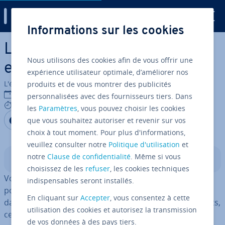
Digital Guide
Informations sur les cookies
Aller au contenu principal
La dé­pré­cia­tion d’actifs : un
Nous utilisons des cookies afin de vous offrir une
enjeu crucial
expérience utilisateur optimale, d’améliorer nos
L'équipe édi­to­riale IONOS
produits et de vous montrer des publicités
12/09/2023
personnalisées avec des fournisseurs tiers. Dans
5 mins
les
Paramètres
, vous pouvez choisir les cookies
Partager sur Facebook
Partager sur Twitter
Partager sur LinkedIn
que vous souhaitez autoriser et revenir sur vos
choix à tout moment. Pour plus d'informations,
veuillez consulter notre
Politique d'utilisation
et
notre
Clause de confidentialité
. Même si vous
Sommaire
choisissez de les
refuser
, les cookies techniques
Vous possédez un bien d’une certaine valeur, et
indispensables seront installés.
pourtant, il ne vaudra peut-être pas le même montant
En cliquant sur
Accepter
, vous consentez à cette
dans 5 ans. Pour les en­tre­prises aux stocks con­sé­quents,
utilisation des cookies et autorisez la transmission
cela peut re­pré­sen­ter un enjeu capital.
de vos données à des pays tiers.