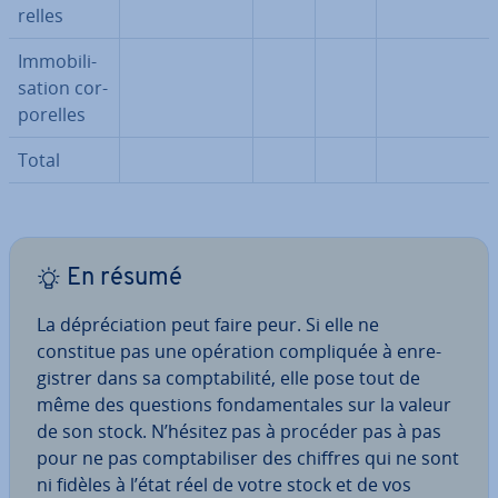
relles
Im­mo­bi­li­
sa­tion cor­
po­relles
Total
En résumé
La dé­pré­cia­tion peut faire peur. Si elle ne
constitue pas une opération com­pli­quée à en­re­
gis­trer dans sa comp­ta­bi­lité, elle pose tout de
même des questions fon­da­men­tales sur la valeur
de son stock. N’hésitez pas à procéder pas à pas
pour ne pas comp­ta­bi­li­ser des chiffres qui ne sont
ni fidèles à l’état réel de votre stock et de vos