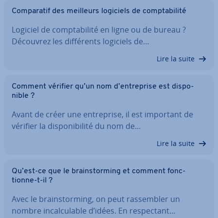
Com­pa­ra­tif des meilleurs logiciels de comp­ta­bi­lité
Logiciel de comp­ta­bi­lité en ligne ou de bureau ?
Découvrez les dif­fé­rents logiciels de…
Lire la suite
Comment vérifier qu’un nom d’en­tre­prise est dis­po­
nible ?
Avant de créer une en­tre­prise, il est important de
vérifier la dis­po­ni­bi­lité du nom de…
Lire la suite
Qu’est-ce que le brains­tor­ming et comment fonc­
tionne-t-il ?
Avec le brains­tor­ming, on peut ras­sem­bler un
nombre in­cal­cu­lable d’idées. En res­pec­tant…