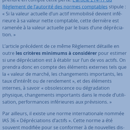
Règlement de l’autorité des normes comp­tables
stipule :
« Si la valeur actuelle d’un actif im­mo­bi­lisé devient in­fé­
rieure à sa valeur nette comptable, cette dernière est
ramenée à la valeur actuelle par le biais d’une dé­pré­cia­
tion. »
L’article précédent de ce même Règlement détaille en
outre
les critères minimums à con­si­dé­rer
pour estimer
si une dé­pré­cia­tion est à établir sur l’un de vos actifs. On
prendra donc en compte des éléments externes tels que
la « valeur de marché, les chan­ge­ments im­por­tants, les
taux d’intérêt ou de rendement », et des éléments
internes, à savoir « ob­so­les­cence ou dé­gra­da­tion
physique, chan­ge­ments im­por­tants dans le mode d’uti­li­
sa­tion, per­for­mances in­fé­rieures aux pré­vi­sions. »
Par ailleurs, il existe une norme in­ter­na­tio­nale nommée
IAS 36 « Dé­pré­cia­tions d’actifs ». Cette norme a été
souvent modifiée pour se conformer à de nouvelles dis­