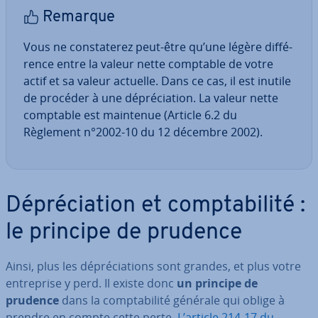
Remarque
Vous ne cons­ta­te­rez peut-être qu’une légère dif­fé­
rence entre la valeur nette comptable de votre
actif et sa valeur actuelle. Dans ce cas, il est inutile
de procéder à une dé­pré­cia­tion. La valeur nette
comptable est maintenue (Article 6.2 du
Règlement n°2002-10 du 12 décembre 2002).
Dé­pré­cia­tion et comp­ta­bi­lité :
le principe de prudence
Ainsi, plus les dé­pré­cia­tions sont grandes, et plus votre
en­tre­prise y perd. Il existe donc
un principe de
prudence
dans la comp­ta­bi­lité générale qui oblige à
prendre en compte cette perte.
L’article 214-17 du