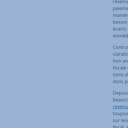
revenu 
paiemen
manière
besoin
écarts 
immédi
Con­tr
cla­ra­
tion an
fiscale
tions d
donc pa
Depuis 
beaucou
revenu
toujour
sur les
fiscal,