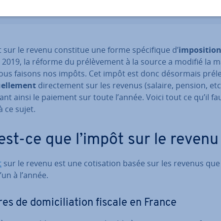
 sur le revenu constitue une forme spé­ci­fique d’
im­po­si­tio
2019, la réforme du pré­lè­ve­ment à la source a modifié la 
ous faisons nos impôts. Cet impôt est donc désormais prél
el­le­ment
di­rec­te­ment sur les revenus (salaire, pension, etc.
­sant ainsi le paiement sur toute l’année. Voici tout ce qu’il fa
à ce sujet.
est-ce que l’impôt sur le revenu
t
sur le revenu est une co­ti­sa­tion basée sur les revenus qu
un à l’année.
es de do­mi­ci­lia­tion fiscale en France