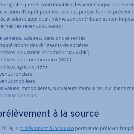
ela signifie que les con­tri­buables devaient chaque année re
­cla­ra­tion d’impôt pour les revenus perçus l’année pré­cé­den
é­cla­ra­tion s’ap­pli­quait même aux con­tri­buables non im­po­
cer­nait les revenus suivants :
ai­te­ments, salaires, pensions et rentes
mu­né­ra­tions des di­ri­geants de sociétés
éfices in­dus­triels et com­mer­ciaux (BIC)
néfices non com­mer­ciaux (BNC)
néfices agricoles (BA)
venus fonciers
venus mobiliers
us-values im­mo­bi­lières, sur valeurs mo­bi­lières, sur biens m
pro­fes­sion­nelles
ré­lè­ve­ment à la source
 2019, le
pré­lè­ve­ment à la source
permet de prélever l’impôt