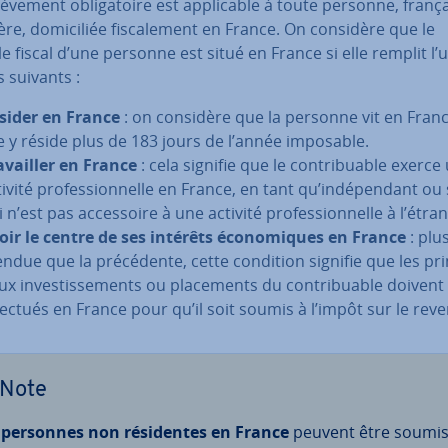
lè­ve­ment obli­ga­toire est ap­pli­cable à toute personne, franç
re, do­mi­ci­liée fis­ca­le­ment en France. On considère que le
e fiscal d’une personne est situé en France si elle remplit l’
s suivants :
sider en France
: on considère que la personne vit en Franc
le y réside plus de 183 jours de l’année imposable.
a­vail­ler en France
: cela signifie que le con­tri­buable exerce
ivité pro­fes­sion­nelle en France, en tant qu’in­dé­pen­dant ou 
 n’est pas ac­ces­soire à une activité pro­fes­sion­nelle à l’étra
oir le centre de ses intérêts éco­no­miques en France
: plu
endue que la pré­cé­dente, cette condition signifie que les prin
ux in­ves­tis­se­ments ou pla­ce­ments du con­tri­buable doivent
fectués en France pour qu’il soit soumis à l’impôt sur le rev
Note
s
personnes non ré­si­dentes en France
peuvent être soumi