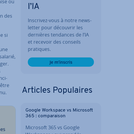
aise ou
l’IA
un des
Inscrivez-vous à notre news­
let­ter pour découvrir les
dernières tendances de l’IA
e si
et recevoir des conseils
pratiques.
 une
salarié,
Je m’inscris
nger.
s
­ci­
 être
Articles Po­pu­laires
enu.
Google Workspace vs Microsoft
365 : com­pa­rai­son
Microsoft 365 vs Google
ses