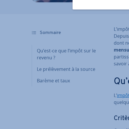
L’impôt
Sommaire
Depuis 
dont n
men­su
Qu’est-ce que l’impôt sur le
par­tis
revenu ?
savoir 
Le pré­lè­ve­ment à la source
Qu’
Barème et taux
L’
impô
quelqu’
Critèr