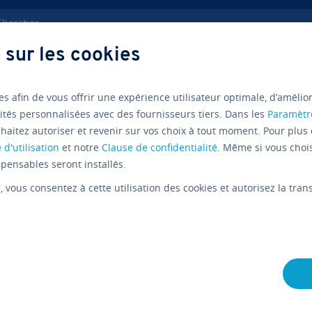
ercher
 sur les cookies
Impôt sur le revenu
es afin de vous offrir une expérience utilisateur optimale, d’amélio
ités personnalisées avec des fournisseurs tiers. Dans les
Paramètr
haitez autoriser et revenir sur vos choix à tout moment. Pour plus 
Lexique
 d'utilisation
et notre
Clause de confidentialité
. Même si vous choi
L’impôt su
pensables seront installés.
r
, vous consentez à cette utilisation des cookies et autorisez la tr
quel mome
et à combi
L'équipe édi­to­riale IONOS
10/12/2025