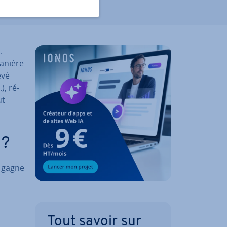
n
.
manière
evé
), ré­
ut
 ?
e gagne
Tout savoir sur