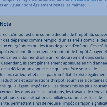
ons en vigueur sont également restés les mêmes.
Note
crédit d’impôt est une somme déduite de l’impôt dû, souve
r des dépenses comme l’emploi d’un salarié à domicile, des
vaux éner­gé­tiques ou des frais de garde d’enfants. Ces crédi
mpôt réduisent di­rec­te­ment le montant de l’impôt à payer e
vent même donner droit à un rem­bour­se­ment dans certai
. Cependant, ils sont gé­né­ra­le­ment appliqués en fin d’anné
 de la dé­cla­ra­tion annuelle, ce qui peut être source de
fusion, car leur effet n’est pas immédiat. Il existe également
 ré­duc­tions et exo­né­ra­tions d’impôt, soumises à certaines 
ions, qui allègent l’impôt final. Les dis­po­si­tifs les plus couran
cer­nent les dons à des as­so­cia­tions, les travaux de ré­no­va­t
­gé­tique, ou des si­tua­tions fa­mi­liales, comme les frais de
arité, per­met­tant ainsi de réduire l’impôt de façon sig­ni­fi­ca­