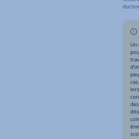
duc­ti
Un 
pou
tra
d’i
peu
cas
lors
con
des
di­t
con­
éner
scol