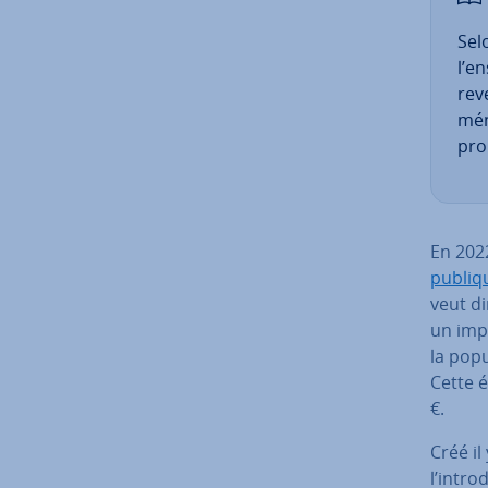
Sel
l’e
rev
mén
pro
En 202
publiq
veut d
un impô
la po­p
Cette 
€.
Créé il
l’in­tr