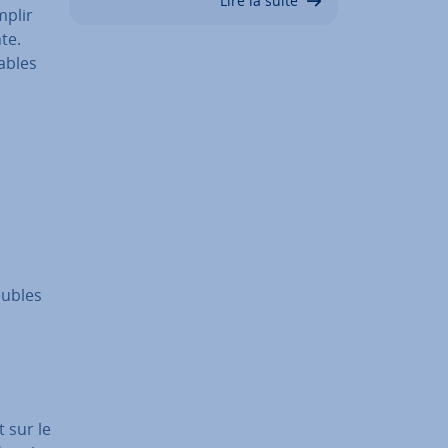
Lire la suite
mplir
te.
sables
eubles
 sur le