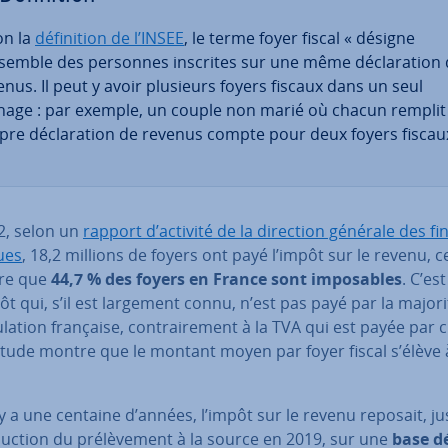
on la
dé­fi­ni­tion de l’INSEE
, le terme foyer fiscal « désigne
nsemble des personnes inscrites sur une même dé­cla­ra­tion
enus. Il peut y avoir plusieurs foyers fiscaux dans un seul
age : par exemple, un couple non marié où chacun remplit
pre dé­cla­ra­tion de revenus compte pour deux foyers fiscaux
2, selon un
rapport d’activité de la direction générale des f
ues
, 18,2 millions de foyers ont payé l’impôt sur le revenu, c
ire que
44,7 % des foyers en France sont im­po­sables
. C’es
t qui, s’il est largement connu, n’est pas payé par la major
u­la­tion française, con­trai­re­ment à la TVA qui est payée par
étude montre que le montant moyen par foyer fiscal s’élève 
 y a une centaine d’années, l’impôt sur le revenu reposait, j
o­duc­tion du pré­lè­ve­ment à la source en 2019, sur une
base dé­