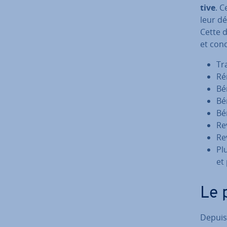
tive
. C
leur dé
Cette d
et con­
Tr
Ré­
Bén
Bé
Bé
Re
Re
Pl
et 
Le p
Depuis