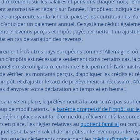
di­rec­te­ment sur les salaires et pensions chaque mois, rend
t au­to­ma­tisé et réparti sur l’année. L’impôt est indiqué de
 trans­pa­rente sur la fiche de paie, et les con­tri­buables n’o
 d’anticiper un paiement annuel. Ce système réduit égaleme
entre revenus perçus et impôt payé, per­met­tant un ajus­te­
at en cas de variation des revenus.
ai­re­ment à d’autres pays européens comme l’Allemagne, où 
tion d’impôts est né­ces­saire seulement dans certains cas, la dé
nuelle reste obli­ga­toire en France. Elle permet à l’ad­mi­nis­tr
 de vérifier les montants perçus, d’appliquer les crédits et ré
’impôt, et d’ajuster le taux de pré­lè­ve­ment si né­ces­saire. N’
s d’envoyer votre dé­cla­ra­tion en temps et en heure !
sa mise en place, le pré­lè­ve­ment à la source n’a pas souffe
p de mo­di­fi­ca­tions. Le
barème pro­gres­sif de l’impôt sur le
, déjà en place avant la réforme du pré­lè­ve­ment à la source
s en place. Les règles relatives au
quotient familial
ou conju
­quelles se base le calcul de l’impôt sur le revenu pour le foy
 ainsi que les rè­gle­ments con­cer­nant les
crédits d’impôt
et le