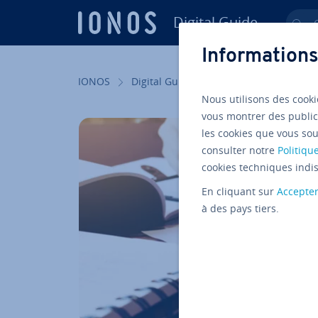
Digital Guide
Ch
Aller au contenu principal
Informations
IONOS
Digital Guide
Startup
Gestion
Nous utilisons des cooki
vous montrer des public
les cookies que vous sou
consulter notre
Politique
cookies techniques indis
En cliquant sur
Accepte
à des pays tiers.