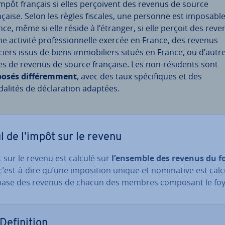
’impôt français si elles per­çoi­vent des revenus de source
nçaise. Selon les règles fiscales, une personne est imposabl
nce, même si elle réside à l’étranger, si elle perçoit des rev
ne activité pro­fes­sion­nelle exercée en France, des revenus
ciers issus de biens im­mo­bi­liers situés en France, ou d’autr
es de revenus de source française. Les non-résidents sont
osés dif­fé­rem­ment
, avec des taux spé­ci­fiques et des
alités de dé­cla­ra­tion adaptées.
l de l’impôt sur le revenu
 sur le revenu est calculé sur
l’ensemble des revenus du f
 c’est-à-dire qu’une im­po­si­tion unique et no­mi­na­tive est cal
 base des revenus de chacun des membres composant le foy
De­fi­ni­tion