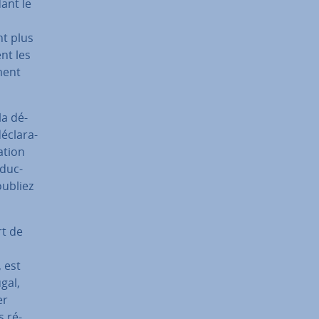
ant le
nt plus
nt les
ment
la dé­
­cla­ra­
a­tion
­duc­
oubliez
rt de
, est
gal,
er
s ré­