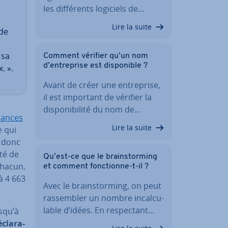
les dif­fé­rents logiciels de…
Lire la suite
 de
 sa
Comment vérifier qu’un nom
d’en­tre­prise est dis­po­nible ?
. ».
Avant de créer une en­tre­prise,
il est important de vérifier la
dis­po­ni­bi­lité du nom de…
inances
Lire la suite
e qui
t donc
ité de
Qu’est-ce que le brains­tor­ming
 chacun.
et comment fonc­tionne-t-il ?
à 4 663
Avec le brains­tor­ming, on peut
ras­sem­bler un nombre in­cal­cu­
lable d’idées. En res­pec­tant…
usqu’à
cla­ra­