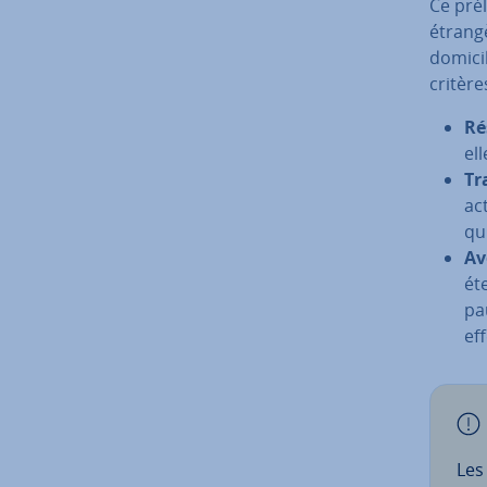
Ce pré­
étrangè
domicil
critère
Ré
el
Tr
act
qui
Av
ét
pa
ef
Le