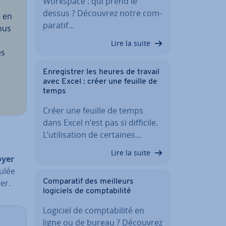
Workspace : qui prend le
dessus ? Découvrez notre com­
e en
pa­ra­tif…
enus
Lire la suite
es
En­re­gis­trer les heures de travail
avec Excel : créer une feuille de
temps
Créer une feuille de temps
dans Excel n’est pas si difficile.
L’uti­li­sa­tion de certaines…
Lire la suite
oyer
culée
er.
Com­pa­ra­tif des meilleurs
logiciels de comp­ta­bi­lité
Logiciel de comp­ta­bi­lité en
ligne ou de bureau ? Découvrez