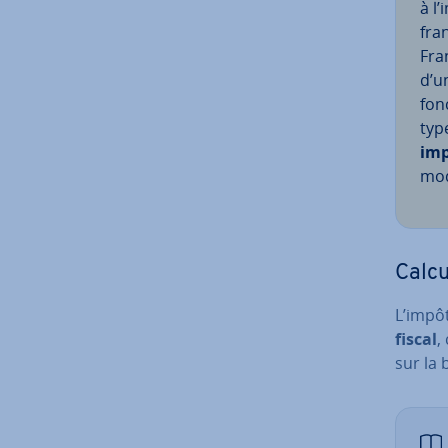
à l
fra
Fra
d’u
fon
typ
imp
mod
Calcu
L’impôt
fiscal
,
sur la