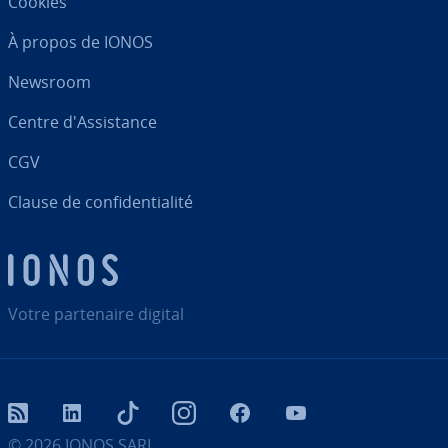
Cookies
À propos de IONOS
Newsroom
Centre d'As­sis­tance
CGV
Clause de con­fi­den­tia­lité
Votre par­te­naire digital
RSS
LinkedIn
tiktok
Instagram
Facebook
YouTube
© 2026
IONOS SARL