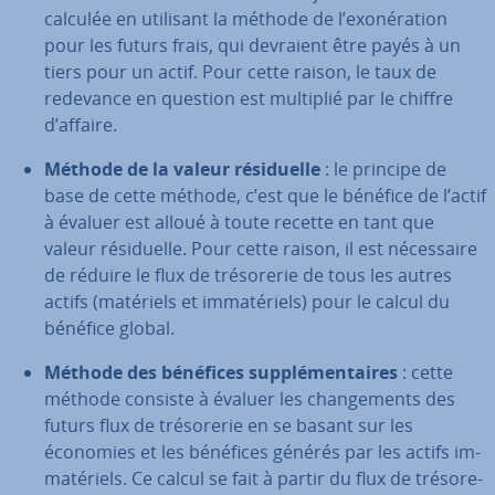
calculée en utilisant la méthode de l’exo­né­ra­tion
pour les futurs frais, qui devraient être payés à un
tiers pour un actif. Pour cette raison, le taux de
redevance en question est multiplié par le chiffre
d’affaire.
Méthode de la valeur ré­si­duelle
: le principe de
base de cette méthode, c’est que le bénéfice de l’actif
à évaluer est alloué à toute recette en tant que
valeur ré­si­duelle. Pour cette raison, il est né­ces­saire
de réduire le flux de tré­so­re­rie de tous les autres
actifs (matériels et im­ma­té­riels) pour le calcul du
bénéfice global.
Méthode des bénéfices sup­plé­men­taires
: cette
méthode consiste à évaluer les chan­ge­ments des
futurs flux de tré­so­re­rie en se basant sur les
économies et les bénéfices générés par les actifs im­
ma­té­riels. Ce calcul se fait à partir du flux de tré­so­re­