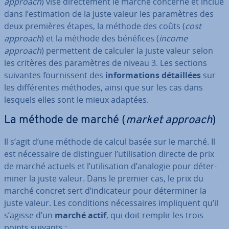
approach
) vise di­rec­te­ment le marché concerné et inclue
dans l’es­ti­ma­tion de la juste valeur les pa­ra­mètres des
deux premières étapes, la méthode des coûts (
cost
approach
) et la méthode des bénéfices (
income
approach
) per­met­tent de calculer la juste valeur selon
les critères des pa­ra­mètres de niveau 3. Les sections
suivantes four­nis­sent des
in­for­ma­tions dé­tail­lées
sur
les dif­fé­rentes méthodes, ainsi que sur les cas dans
lesquels elles sont le mieux adaptées.
La méthode de marché (
market approach
)
Il s’agit d’une méthode de calcul basée sur le marché. Il
est né­ces­saire de dis­tin­guer l’uti­li­sa­tion directe de prix
de marché actuels et l’uti­li­sa­tion d’analogie pour dé­ter­
mi­ner la juste valeur. Dans le premier cas, le prix du
marché concret sert d’in­di­ca­teur pour dé­ter­mi­ner la
juste valeur. Les con­di­tions né­ces­saires im­pli­quent qu’il
s’agisse d’un
marché actif
, qui doit remplir les trois
points suivants :