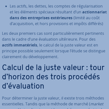
Les actifs, les dettes, les comptes de ré­gu­la­ri­sa­tion
et les éléments spéciaux résultant d’un
ac­tion­na­riat
dans des en­tre­prises ex­té­rieures
(limité au coût
d’ac­qui­si­tion, et hors pro­vi­sions et impôts différés)
Les deux premiers cas sont par­ti­cu­liè­re­ment per­ti­nents
dans le cadre d’une éva­lua­tion ul­té­rieure. Pour des
actifs im­ma­té­riels
, le calcul de la juste valeur est en
principe possible seulement lorsque l’étude se distingue
clai­re­ment du dé­ve­lop­pe­ment.
Calcul de la juste valeur : tour
d’horizon des trois procédés
d’éva­lua­tion
Pour dé­ter­mi­ner la juste valeur, il existe trois méthodes
es­sen­tielles. Tandis que la méthode de marché (
market