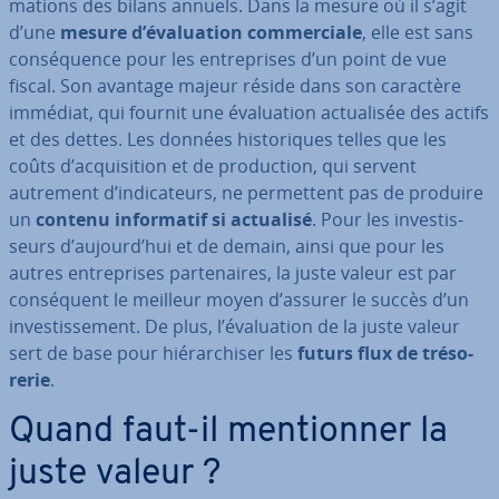
ma­tions des bilans annuels. Dans la mesure où il s’agit
d’une
mesure d’éva­lua­tion com­mer­ciale
, elle est sans
con­sé­quence pour les en­tre­prises d’un point de vue
fiscal. Son avantage majeur réside dans son caractère
immédiat, qui fournit une éva­lua­tion ac­tua­li­sée des actifs
et des dettes. Les données his­to­riques telles que les
coûts d’ac­qui­si­tion et de pro­duc­tion, qui servent
autrement d’in­di­ca­teurs, ne per­met­tent pas de produire
un
contenu in­for­ma­tif si actualisé
. Pour les in­ves­tis­
seurs d’aujourd’hui et de demain, ainsi que pour les
autres en­tre­prises par­te­naires, la juste valeur est par
con­sé­quent le meilleur moyen d’assurer le succès d’un
in­ves­tis­se­ment. De plus, l’éva­lua­tion de la juste valeur
sert de base pour hié­rar­chi­ser les
futurs flux de tré­so­
re­rie
.
Quand faut-il men­tion­ner la
juste valeur ?