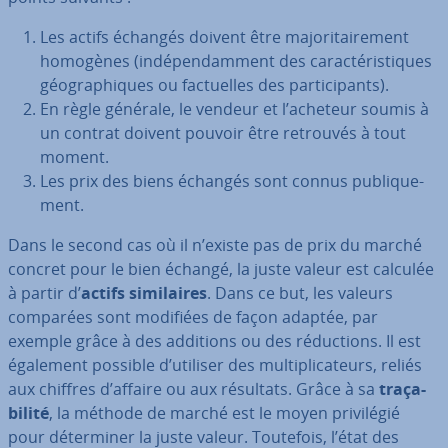
Les actifs échangés doivent être ma­jo­ri­tai­re­ment
homogènes (in­dé­pen­dam­ment des ca­rac­té­ris­tiques
géo­gra­phiques ou fac­tuelles des par­ti­ci­pants).
En règle générale, le vendeur et l’acheteur soumis à
un contrat doivent pouvoir être retrouvés à tout
moment.
Les prix des biens échangés sont connus pu­bli­que­
ment.
Dans le second cas où il n’existe pas de prix du marché
concret pour le bien échangé, la juste valeur est calculée
à partir d’
actifs si­mi­laires
. Dans ce but, les valeurs
comparées sont modifiées de façon adaptée, par
exemple grâce à des additions ou des ré­duc­tions. Il est
également possible d’utiliser des mul­ti­pli­ca­teurs, reliés
aux chiffres d’affaire ou aux résultats. Grâce à sa
tra­ça­
bi­lité
, la méthode de marché est le moyen pri­vi­lé­gié
pour dé­ter­mi­ner la juste valeur. Toutefois, l’état des