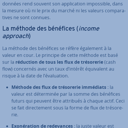
données rend souvent son ap­pli­ca­tion im­pos­sible, dans
la mesure où ni le prix du marché ni les valeurs com­pa­ra­
tives ne sont connues.
La méthode des bénéfices (
income
approach
)
La méthode des bénéfices se réfère également à la
valeur en cour. Le principe de cette méthode est basé
sur la
réduction de tous les flux de tré­so­re­rie
(cash
flow) concernés avec un taux d’intérêt équi­valent au
risque à la date de l’éva­lua­tion.
Méthode des flux de tré­so­re­rie immédiats
: la
valeur est dé­ter­mi­née par la somme des bénéfices
futurs qui peuvent être attribués à chaque actif. Ceci
se fait di­rec­te­ment sous la forme de flux de tré­so­re­
rie.
Exo­né­ra­tion de re­de­vances
: la juste valeur est