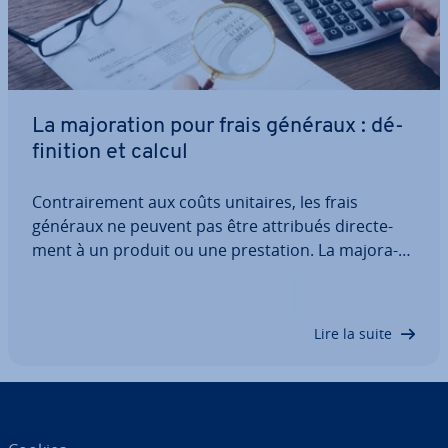
La ma­jo­ra­tion pour frais généraux : dé­
fi­ni­tion et calcul
Con­trai­re­ment aux coûts unitaires, les frais
généraux ne peuvent pas être attribués di­rec­te­
ment à un produit ou une pres­ta­tion. La ma­jo­ra­
tion pour frais généraux permet de calculer le taux
de ma­jo­ra­tion ainsi que les frais généraux eux-
mêmes. Découvrez ici un exemple, une…
Lire la suite