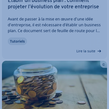
Établir un business plan : comment
projeter l’évolution de votre en­tre­prise
Avant de passer à la mise en œuvre d'une idée
d'en­tre­prise, il est né­ces­saire d’établir un business
plan. Ce document sert de feuille de route pour le
fondateur et résume toutes les in­for­ma­tions per­ti­
Tutoriels
nentes con­cer­nant la pla­ni­fi­ca­tion, la stratégie et
les finances. Par ailleurs,…
Lire la suite