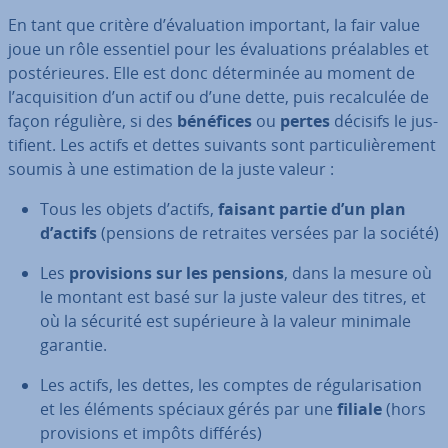
En tant que critère d’éva­lua­tion important, la fair value
joue un rôle essentiel pour les éva­lua­tions préa­lables et
pos­té­rieures. Elle est donc dé­ter­mi­née au moment de
l’ac­qui­si­tion d’un actif ou d’une dette, puis re­cal­cu­lée de
façon régulière, si des
bénéfices
ou
pertes
décisifs le jus­
ti­fient. Les actifs et dettes suivants sont par­ti­cu­liè­re­ment
soumis à une es­ti­ma­tion de la juste valeur :
Tous les objets d’actifs,
faisant partie d’un plan
d’actifs
(pensions de retraites versées par la société)
Les
pro­vi­sions sur les pensions
, dans la mesure où
le montant est basé sur la juste valeur des titres, et
où la sécurité est su­pé­rieure à la valeur minimale
garantie.
Les actifs, les dettes, les comptes de ré­gu­la­ri­sa­tion
et les éléments spéciaux gérés par une
filiale
(hors
pro­vi­sions et impôts différés)