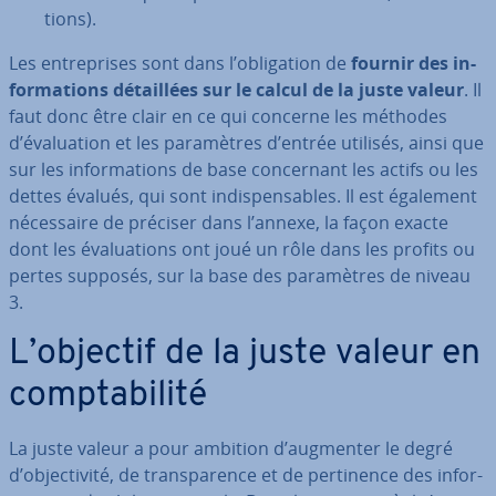
tions).
Les en­tre­prises sont dans l’obli­ga­tion de
fournir des in­
for­ma­tions dé­tail­lées sur le calcul de la juste valeur
. Il
faut donc être clair en ce qui concerne les méthodes
d’éva­lua­tion et les pa­ra­mètres d’entrée utilisés, ainsi que
sur les in­for­ma­tions de base con­cer­nant les actifs ou les
dettes évalués, qui sont in­dis­pen­sables. Il est également
né­ces­saire de préciser dans l’annexe, la façon exacte
dont les éva­lua­tions ont joué un rôle dans les profits ou
pertes supposés, sur la base des pa­ra­mètres de niveau
3.
L’objectif de la juste valeur en
comp­ta­bi­lité
La juste valeur a pour ambition d’augmenter le degré
d’ob­jec­ti­vité, de trans­pa­rence et de per­ti­nence des in­for­