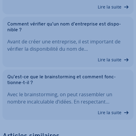
Lire la suite
Comment vérifier qu’un nom d’en­tre­prise est dis­po­
nible ?
Avant de créer une en­tre­prise, il est important de
vérifier la dis­po­ni­bi­lité du nom de…
Lire la suite
Qu’est-ce que le brains­tor­ming et comment fonc­
tionne-t-il ?
Avec le brains­tor­ming, on peut ras­sem­bler un
nombre in­cal­cu­lable d’idées. En res­pec­tant…
Lire la suite