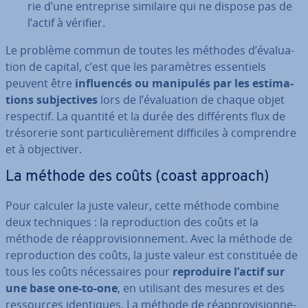
rie d’une en­tre­prise similaire qui ne dispose pas de
l’actif à vérifier.
Le problème commun de toutes les méthodes d’éva­lua­
tion de capital, c’est que les pa­ra­mètres es­sen­tiels
peuvent être
in­fluen­cés ou manipulés par les es­ti­ma­
tions sub­jec­tives
lors de l’éva­lua­tion de chaque objet
respectif. La quantité et la durée des dif­fé­rents flux de
tré­so­re­rie sont par­ti­cu­liè­re­ment dif­fi­ciles à com­prendre
et à ob­jec­ti­ver.
La méthode des coûts (coast approach)
Pour calculer la juste valeur, cette méthode combine
deux tech­niques : la re­pro­duc­tion des coûts et la
méthode de réap­pro­vi­sion­ne­ment. Avec la méthode de
re­pro­duc­tion des coûts, la juste valeur est cons­ti­tuée de
tous les coûts né­ces­saires pour
re­pro­duire l’actif sur
une base one-to-one
, en utilisant des mesures et des
res­sources iden­tiques. La méthode de réap­pro­vi­sion­ne­