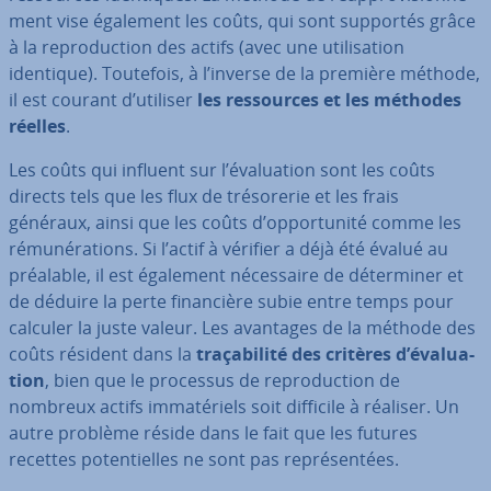
ment vise également les coûts, qui sont supportés grâce
à la re­pro­duc­tion des actifs (avec une uti­li­sa­tion
identique). Toutefois, à l’inverse de la première méthode,
il est courant d’utiliser
les res­sources et les méthodes
réelles
.
Les coûts qui influent sur l’éva­lua­tion sont les coûts
directs tels que les flux de tré­so­re­rie et les frais
généraux, ainsi que les coûts d’op­por­tu­nité comme les
ré­mu­né­ra­tions. Si l’actif à vérifier a déjà été évalué au
préalable, il est également né­ces­saire de dé­ter­mi­ner et
de déduire la perte fi­nan­cière subie entre temps pour
calculer la juste valeur. Les avantages de la méthode des
coûts résident dans la
tra­ça­bi­lité des critères d’éva­lua­
tion
, bien que le processus de re­pro­duc­tion de
nombreux actifs im­ma­té­riels soit difficile à réaliser. Un
autre problème réside dans le fait que les futures
recettes po­ten­tielles ne sont pas re­pré­sen­tées.