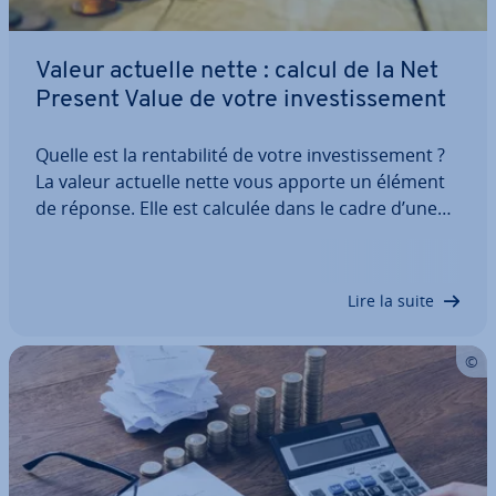
Valeur actuelle nette : calcul de la Net
Present Value de votre in­ves­tis­se­ment
Quelle est la ren­ta­bi­lité de votre in­ves­tis­se­ment ?
La valeur actuelle nette vous apporte un élément
de réponse. Elle est calculée dans le cadre d’une
méthode dynamique de calcul de l’in­ves­tis­se­ment
en ac­tua­li­sant les excédents générés par l’in­ves­tis­
se­ment. Nous vous ex­pli­quons…
Lire la suite