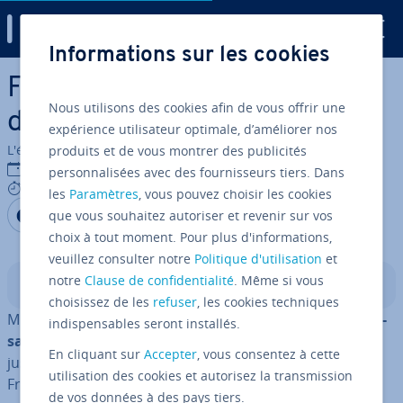
Digital Guide
Informations sur les cookies
Aller au contenu principal
Fair value : ce qui se cache
Nous utilisons des cookies afin de vous offrir une
derrière la juste valeur
expérience utilisateur optimale, d’améliorer nos
L'équipe édi­to­riale IONOS
produits et de vous montrer des publicités
12/09/2023
personnalisées avec des fournisseurs tiers. Dans
9 mins
les
Paramètres
, vous pouvez choisir les cookies
Partager sur Facebook
Partager sur Twitter
Partager sur LinkedIn
que vous souhaitez autoriser et revenir sur vos
choix à tout moment. Pour plus d'informations,
veuillez consulter notre
Politique d'utilisation
et
notre
Clause de confidentialité
. Même si vous
Sommaire
choisissez de les
refuser
, les cookies techniques
Mise au point par l’
or­ga­ni­sa­tion mondiale de nor­ma­li­
indispensables seront installés.
sa­tion comptable (IASB)
au début des années 2000, la
En cliquant sur
Accepter
, vous consentez à cette
juste valeur, ou fair value en anglais, est appliquée en
utilisation des cookies et autorisez la transmission
France depuis 2005. Elle a été présentée comme une
de vos données à des pays tiers.