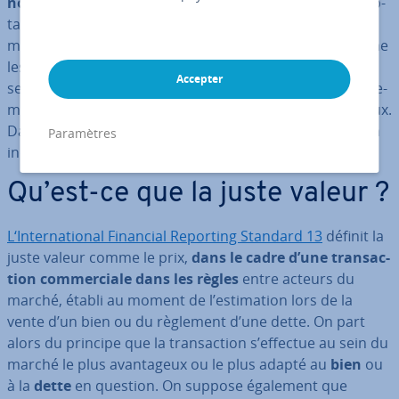
nouvelle unité d’éva­lua­tion
pour la finance et la comp­
ta­bi­lité. Cette échelle de valeur fictive tournée vers le
marché est calculée à partir d’autres éva­lua­tions comme
les actifs et les dettes. Elle permet d’aider les in­ves­tis­
Accepter
seurs et les autres par­te­naires à
apprécier
si un en­ga­ge­
ment à long terme avec l’en­tre­prise évaluée est judicieux.
Dans les bilans fi­nan­ciers annuels, la juste valeur est un
Paramètres
in­di­ca­teur dé­ter­mi­nant pour la réussite future.
Qu’est-ce que la juste valeur ?
L‘In­ter­na­tio­nal Financial Reporting Standard 13
définit la
juste valeur comme le prix,
dans le cadre d’une tran­sac­
tion com­mer­ciale dans les règles
entre acteurs du
marché, établi au moment de l’es­ti­ma­tion lors de la
vente d’un bien ou du règlement d’une dette. On part
alors du principe que la tran­sac­tion s’effectue au sein du
marché le plus avan­ta­geux ou le plus adapté au
bien
ou
à la
dette
en question. On suppose également que