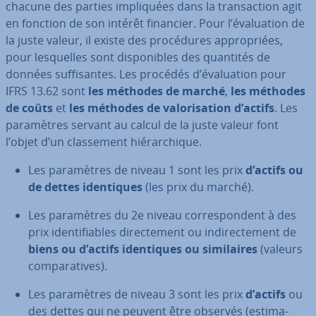
chacune des parties im­pli­quées dans la tran­sac­tion agit
en fonction de son intérêt financier. Pour l’éva­lua­tion de
la juste valeur, il existe des pro­cé­dures ap­pro­priées,
pour les­quelles sont dis­po­nibles des quantités de
données suf­fi­santes. Les procédés d’éva­lua­tion pour
IFRS 13.62 sont
les méthodes de marché
,
les méthodes
de coûts
et
les méthodes de va­lo­ri­sa­tion d’actifs
. Les
pa­ra­mètres servant au calcul de la juste valeur font
l’objet d’un clas­se­ment hié­rar­chique.
Les pa­ra­mètres de niveau 1 sont les prix
d’actifs
ou
de dettes iden­tiques
(les prix du marché).
Les pa­ra­mètres du 2e niveau cor­res­pon­dent à des
prix iden­ti­fiables di­rec­te­ment ou in­di­rec­te­ment de
biens ou d’actifs
iden­tiques ou si­mi­laires
(valeurs
com­pa­ra­tives).
Les pa­ra­mètres de niveau 3 sont les prix
d’actifs
ou
des dettes qui ne peuvent être observés (es­ti­ma­