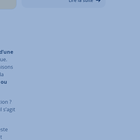
Lire la suite
 d’une
que.
i­sons
la
e ou
tion ?
 il s’agit
este
nt