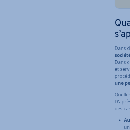
Quan
s’a
Dans d
sociét
Dans ce
et serv
procéd
une p
Quelles
D’apr
des cas
Au­
u