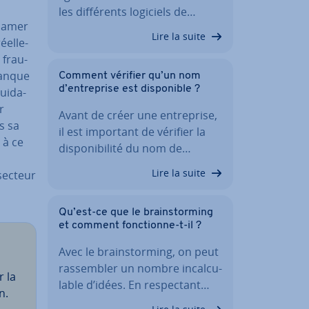
les dif­fé­rents logiciels de…
clamer
Lire la suite
el­le­
 frau­
manque
Comment vérifier qu’un nom
d’en­tre­prise est dis­po­nible ?
ui­da­
r
Avant de créer une en­tre­prise,
s sa
il est important de vérifier la
 à ce
dis­po­ni­bi­lité du nom de…
Lire la suite
secteur
Qu’est-ce que le brains­tor­ming
et comment fonc­tionne-t-il ?
Avec le brains­tor­ming, on peut
ras­sem­bler un nombre in­cal­cu­
r la
lable d’idées. En res­pec­tant…
n.