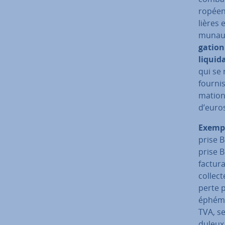
ro­péen
lières 
mu­nau­
ga­tio
li­qui­d
qui se
four­ni
ma­tion
d’euros
Exempl
prise B
prise B
factura
collect
perte p
éphémè
TVA, se
du­leux