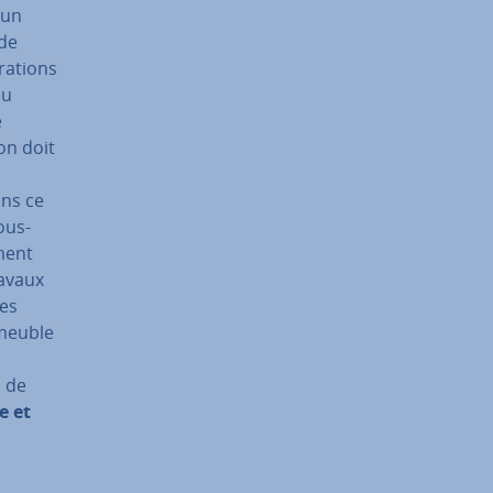
 un
 de
ra­tions
ou
e
ion doit
dans ce
ous-
iment
ravaux
des
mmeuble
s de
e et