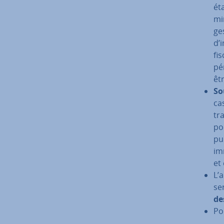
ét
mi
ge
d’
fi
pér
êt
So
ca
tr
po
pu
im
et
L’a
ser
de
Po