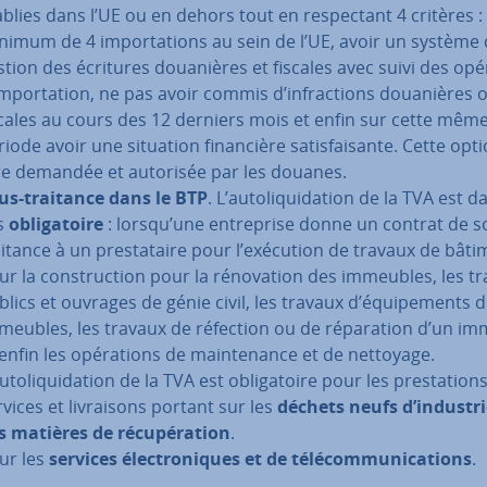
ablies dans l’UE ou en dehors tout en res­pec­tant 4 critères :
nimum de 4 im­por­ta­tions au sein de l’UE, avoir un système
stion des écritures doua­nières et fiscales avec suivi des opé­
im­por­ta­tion, ne pas avoir commis d’in­frac­tions doua­nières 
scales au cours des 12 derniers mois et enfin sur cette mêm
iode avoir une situation fi­nan­cière sa­tis­fai­sante. Cette opt
re demandée et autorisée par les douanes.
us-traitance dans le BTP
. L’au­to­li­qui­da­tion de la TVA est 
s
obli­ga­toire
: lorsqu’une en­tre­prise donne un contrat de s
aitance à un pres­ta­taire pour l’exécution de travaux de bât
ur la cons­truc­tion pour la ré­no­va­tion des immeubles, les t
blics et ouvrages de génie civil, les travaux d’équi­pe­ments 
meubles, les travaux de réfection ou de ré­pa­ra­tion d’un i
 enfin les opé­ra­tions de main­te­nance et de nettoyage.
u­to­li­qui­da­tion de la TVA est obli­ga­toire pour les pres­ta­tion
vices et li­vrai­sons portant sur les
déchets neufs d’industri
s matières de ré­cu­pé­ra­tion
.
ur les
services élec­tro­niques et de té­lé­com­mu­ni­ca­tions
.