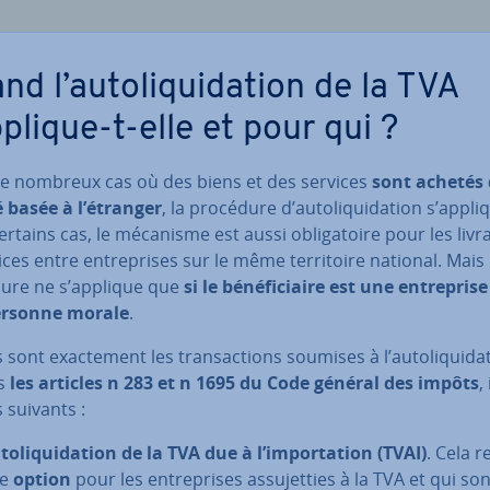
d l’au­to­li­qui­da­tion de la TVA
pplique-t-elle et pour qui ?
e nombreux cas où des biens et des services
sont achetés
é basée à l’étranger
, la procédure d’au­to­li­qui­da­tion s’appli
rtains cas, le mécanisme est aussi obli­ga­toire pour les li­vra
ices entre en­tre­prises sur le même ter­ri­toire national. Mais 
ure ne s’applique que
si le bé­né­fi­ciaire est une en­tre­pris
ersonne morale
.
 sont exac­te­ment les tran­sac­tions soumises à l’au­to­li­qui­da­
ès
les articles n 283 et n 1695 du Code général des impôts
,
 suivants :
to­li­qui­da­tion de la TVA due à l’im­por­ta­tion (TVAI)
. Cela r
ne
option
pour les en­tre­prises as­su­jet­ties à la TVA et qui so