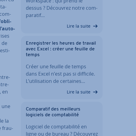
Workspace : qui prend le
ta­
dessus ? Découvrez notre com­
a­com­
pa­ra­tif…
l’obli­
Lire la suite
’au­to­
rises
s de
En­re­gis­trer les heures de travail
avec Excel : créer une feuille de
s­ti­
temps
Créer une feuille de temps
dans Excel n’est pas si difficile.
­tre­
L’uti­li­sa­tion de certaines…
­tre­
, en
Lire la suite
i une
Com­pa­ra­tif des meilleurs
logiciels de comp­ta­bi­lité
e la
Logiciel de comp­ta­bi­lité en
 frau­
ligne ou de bureau ? Découvrez