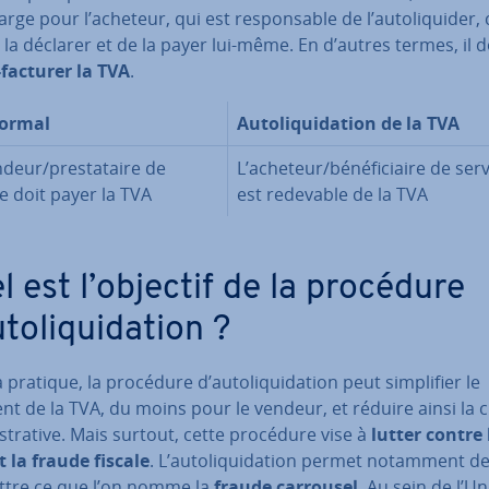
rge pour l’acheteur, qui est res­pon­sable de l’au­to­li­qui­der, 
 la déclarer et de la payer lui-même. En d’autres termes, il d
-facturer la TVA
.
normal
Au­to­li­qui­da­tion de la TVA
deur/pres­ta­taire de
L’acheteur/bé­né­fi­ciaire de ser
e doit payer la TVA
est redevable de la TVA
l est l’objectif de la procédure
­to­li­qui­da­tion ?
 pratique, la procédure d’au­to­li­qui­da­tion peut sim­pli­fier le
t de la TVA, du moins pour le vendeur, et réduire ainsi la 
is­tra­tive. Mais surtout, cette procédure vise à
lutter contre 
t la fraude fiscale
. L’au­to­li­qui­da­tion permet notamment d
tre ce que l’on nomme la
fraude carrousel
. Au sein de l’U