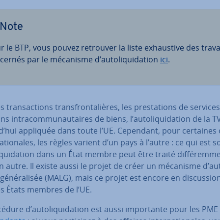
Note
r le BTP, vous pouvez retrouver la liste ex­haus­tive des trav
cernés par le mécanisme d’au­to­li­qui­da­tion
ici
.
s tran­sac­tions trans­fron­ta­lières, les pres­ta­tions de services
sons in­tra­com­mu­nau­taires de biens, l’au­to­li­qui­da­tion de la 
d’hui appliquée dans toute l’UE. Cependant, pour certaines 
a­tio­nales, les règles varient d’un pays à l’autre : ce qui est 
­li­qui­da­tion dans un État membre peut être traité dif­fé­rem­m
 autre. Il existe aussi le projet de créer un mécanisme d’au­to
 gé­né­ra­li­sée (MALG), mais ce projet est encore en dis­cus­sio
es États membres de l’UE.
édure d’au­to­li­qui­da­tion est aussi im­por­tante pour les PME 