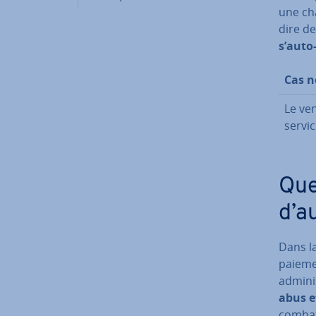
une cha
dire de
s’auto
Cas 
Le ven
servic
Que
d’au
Dans la
paiemen
ad­mi­n
abus e
combat