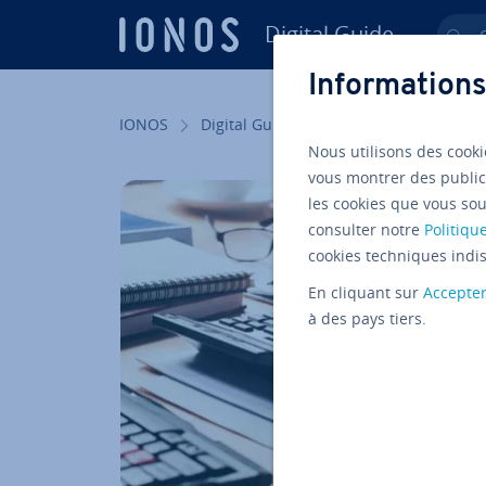
Digital Guide
Ch
Aller au contenu principal
Informations
IONOS
Digital Guide
Startup
Gestion
Nous utilisons des cooki
vous montrer des public
les cookies que vous sou
consulter notre
Politique
cookies techniques indis
En cliquant sur
Accepte
à des pays tiers.