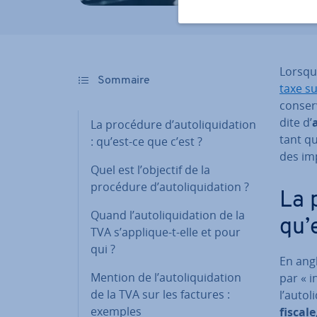
Lorsque
Sommaire
taxe su
conserv
dite d’
a
La procédure d’au­to­li­qui­da­tion
tant qu
: qu’est-ce que c’est ?
des im
Quel est l’objectif de la
procédure d’au­to­li­qui­da­tion ?
La p
Quand l’au­to­li­qui­da­tion de la
qu’
TVA s’applique-t-elle et pour
qui ?
En angl
Mention de l’au­to­li­qui­da­tion
par « i
de la TVA sur les factures :
l’au­to­
exemples
fiscale