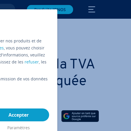
Produits IONOS
rer nos produits et de
es
, vous pouvez choisir
d'informations, veuillez
­da­tion de la TVA
sissez de les
refuser
, les
dure expliquée
ansmission de vos données
Partager sur Facebook
Partager sur Twitter
Partager sur LinkedIn
Accepter
Paramètres