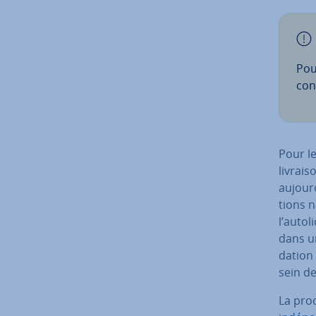
Pou
con
Pour le
li­vrai­
aujour
tions n
l’au­to
dans un
da­tion
sein d
La proc