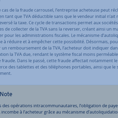
 cas de la fraude carrousel, l’en­tre­prise acheteuse peut ré
en tant que TVA dé­duc­tible sans que le vendeur initial n’ait ré
versé la taxe. Ce cycle de tran­sac­tions permet aux sociétés
es de collecter de la TVA sans la reverser, créant ainsi un 
r pour les ad­mi­nis­tra­tions fiscales. Le mécanisme d’au­to­li­q
se à réduire et à empêcher cette pos­si­bi­lité. Désormais, pou
 un rem­bour­se­ment de la TVA, l’acheteur doit indiquer dan
ra­tion la TVA due, rendant le système fiscal moins perméable
 fraude. Dans le passé, cette fraude affectait notamment le
e des tablettes et des té­lé­phones portables, ainsi que le 
iment.
Note
 des opé­ra­tions in­tra­com­mu­nau­taires, l’obli­ga­tion de paye
 incombe à l’acheteur grâce au mécanisme d’au­to­li­qui­da­tio