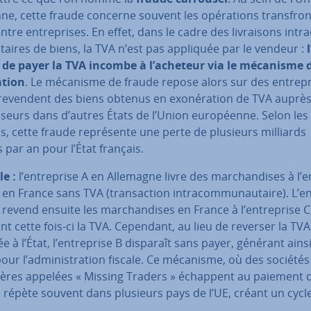
ne, cette fraude concerne souvent les opé­ra­tions trans­fron­
entre en­tre­prises. En effet, dans le cadre des li­vrai­sons in­tr
taires de biens, la TVA n’est pas appliquée par le vendeur :
n de payer la TVA incombe à l’acheteur via le mécanisme d
a­tion
. Le mécanisme de fraude repose alors sur des en­tre­p
 revendent des biens obtenus en exo­né­ra­tion de TVA auprè
s­seurs dans d’autres États de l’Union eu­ro­péenne. Selon les e
s, cette fraude re­pré­sente une perte de plusieurs milliards
 par an pour l’État français.
e :
l’en­tre­prise A en Allemagne livre des mar­chan­dises à l’en
 en France sans TVA (tran­sac­tion in­tra­com­mu­nau­taire). L’en
 revend ensuite les mar­chan­dises en France à l’en­tre­prise C
nt cette fois-ci la TVA. Cependant, au lieu de reverser la TVA
ée à l’État, l’en­tre­prise B disparaît sans payer, générant ains
our l’ad­mi­nis­tra­tion fiscale. Ce mécanisme, où des sociétés
res appelées « Missing Traders » échappent au paiement d
 répète souvent dans plusieurs pays de l’UE, créant un cycle
.