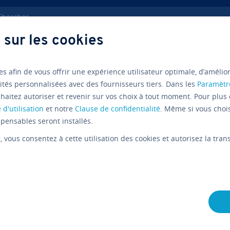
ercher
 sur les cookies
Mécanisme d’au­to­li­qui­da­tion
es afin de vous offrir une expérience utilisateur optimale, d’amélio
ités personnalisées avec des fournisseurs tiers. Dans les
Paramètr
haitez autoriser et revenir sur vos choix à tout moment. Pour plus 
Au­to­li­qui
 d'utilisation
et notre
Clause de confidentialité
. Même si vous choi
pensables seront installés.
: la procé
r
, vous consentez à cette utilisation des cookies et autorisez la tr
L'équipe édi­to­riale IONOS
13/05/2025
8 mins