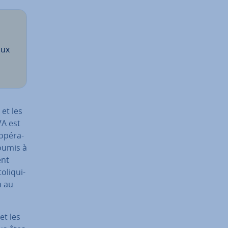
aux
 et les
TVA est
opé­ra­
soumis à
ent
­li­qui­
n au
et les