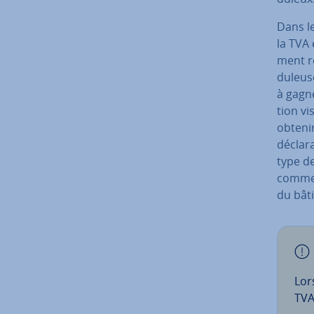
Dans le
la TVA 
ment re
du­leus
à gagne
tion vi
obtenir
dé­cla­
type de
commerc
du bât
Lors
TVA