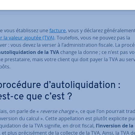
 vous éta­blis­sez une
facture
, vous y déclarez gé­né­ra­le­ment
r la valeur ajoutée (TVA)
. Toutefois, vous ne pouvez pas la
er : vous devez la verser à l’ad­mi­nis­tra­tion fiscale. La pro
u­to­li­qui­da­tion de la TVA
change la donne ; ce n’est pas vo
e pres­ta­taire, mais votre client qui doit payer la TVA au ser
pôts.
rocédure d’au­to­li­qui­da­tion :
est-ce que c’est ?
ais, on parle de «
reverse charge
», ce que l’on pourrait tra
nversion du calcul ». Cette ap­pel­la­tion est plutôt explicite p
li­qui­da­tion de la TVA signifie, en droit fiscal,
l’inversion de la
, et plus pré­ci­sé­ment de la collecte de la TVA. Ainsi, la TVA 