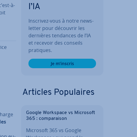
c’est-à-
l’IA
oit
Inscrivez-vous à notre news­
let­ter pour découvrir les
dernières tendances de l’IA
et recevoir des conseils
vice
pratiques.
Je m’inscris
Articles Po­pu­laires
Google Workspace vs Microsoft
charge
365 : com­pa­rai­son
les
e
Microsoft 365 vs Google
nion eu­