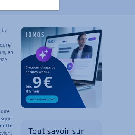
 la
cédure
us, en
vice
duire
uisque
 dette
Tout savoir sur
devient