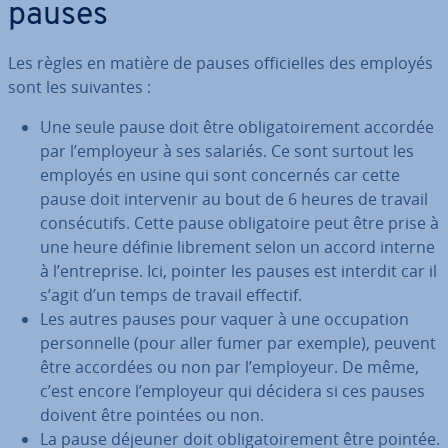
pauses
Les règles en matière de pauses of­fi­cielles des employés
sont les suivantes :
Une seule pause doit être obli­ga­toi­re­ment accordée
par l’employeur à ses salariés. Ce sont surtout les
employés en usine qui sont concernés car cette
pause doit in­ter­ve­nir au bout de 6 heures de travail
con­sé­cu­tifs. Cette pause obli­ga­toire peut être prise à
une heure définie librement selon un accord interne
à l’en­tre­prise. Ici, pointer les pauses est interdit car il
s’agit d’un temps de travail effectif.
Les autres pauses pour vaquer à une oc­cu­pa­tion
per­son­nelle (pour aller fumer par exemple), peuvent
être accordées ou non par l’employeur. De même,
c’est encore l’employeur qui décidera si ces pauses
doivent être pointées ou non.
La pause déjeuner doit obli­ga­toi­re­ment être pointée.