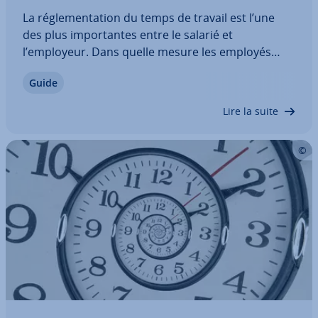
La ré­gle­men­ta­tion du temps de travail est l’une
des plus im­por­tantes entre le salarié et
l’employeur. Dans quelle mesure les employés
ont-ils le droit à des temps de pause selon le Code
Guide
du travail ? Comment le Code du travail définit-il
les pauses et quelles sont les ex­cep­tions ?…
Lire la suite