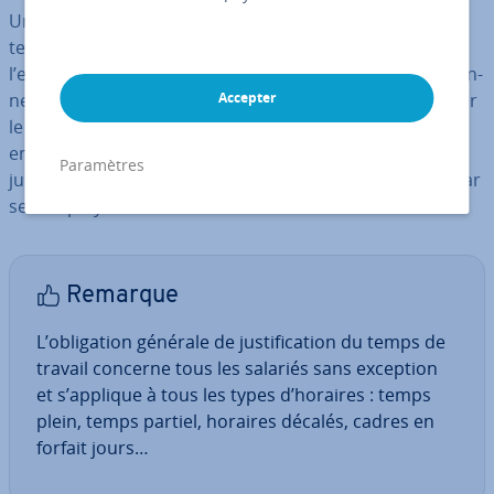
Un employeur est contraint par la loi à décompter le
temps de travail effectué par ses employés au sein de
l’en­tre­prise mais aussi dans les lieux où ceux-ci in­ter­vien­
nent suivant ses ordres. L’employeur doit ainsi effectuer
Accepter
le pointage des heures et/ou jours tra­vail­lés dans son
en­tre­prise. Il est important que l’employeur puisse
Paramètres
justifier, en termes de quantité, des horaires réalisés par
ses employés.
Remarque
L’obli­ga­tion générale de jus­ti­fi­ca­tion du temps de
travail concerne tous les salariés sans exception
et s’applique à tous les types d’horaires : temps
plein, temps partiel, horaires décalés, cadres en
forfait jours…