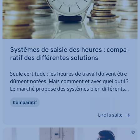
Systèmes de saisie des heures : com­pa­
ra­tif des dif­fé­rentes solutions
Seule certitude : les heures de travail doivent être
dûment notées. Mais comment et avec quel outil ?
Le marché propose des systèmes bien dif­fé­rents, à
des prix divers et avec des fonc­tion­na­li­tés variées.
Com­pa­ra­tif
Pourtant, le prix le plus avan­ta­geux et la plus vaste
palette de…
Lire la suite