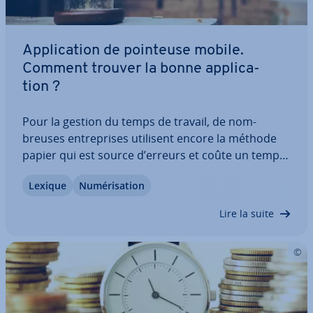
Ap­pli­ca­tion de pointeuse mobile.
Comment trouver la bonne ap­pli­ca­
tion ?
Pour la gestion du temps de travail, de nom­
breuses en­tre­prises utilisent encore la méthode
papier qui est source d’erreurs et coûte un temps
précieux. De meil­leures solutions sont pourtant
Lexique
Nu­mé­ri­sa­tion
dis­po­nibles grâce à la nu­mé­ri­sa­tion. Une ap­pli­ca­
tion de pointeuse mobile permet aux…
Lire la suite