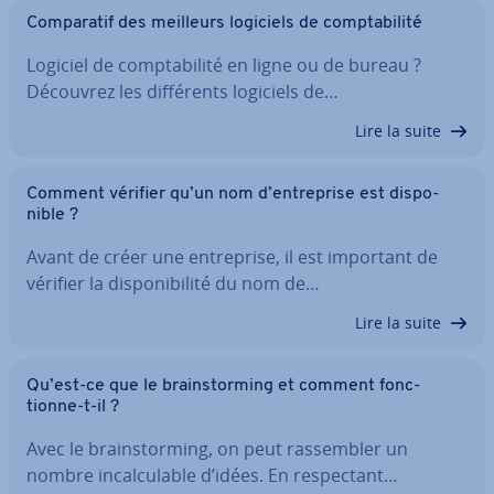
Com­pa­ra­tif des meilleurs logiciels de comp­ta­bi­lité
Logiciel de comp­ta­bi­lité en ligne ou de bureau ?
Découvrez les dif­fé­rents logiciels de…
Lire la suite
Comment vérifier qu’un nom d’en­tre­prise est dis­po­
nible ?
Avant de créer une en­tre­prise, il est important de
vérifier la dis­po­ni­bi­lité du nom de…
Lire la suite
Qu’est-ce que le brains­tor­ming et comment fonc­
tionne-t-il ?
Avec le brains­tor­ming, on peut ras­sem­bler un
nombre in­cal­cu­lable d’idées. En res­pec­tant…