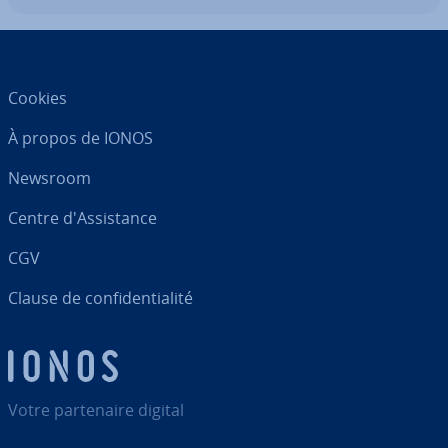
Cookies
À propos de IONOS
Newsroom
Centre d'As­sis­tance
CGV
Clause de con­fi­den­tia­lité
Votre par­te­naire digital