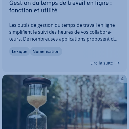
Gestion du temps de travail en ligne :
fonction et utilité
Les outils de gestion du temps de travail en ligne
sim­pli­fient le suivi des heures de vos col­la­bo­ra­
teurs. De nom­breuses ap­pli­ca­tions proposent de
plus des fonc­tion­na­li­tés dif­fé­rentes allant bien au-
Lexique
Nu­mé­ri­sa­tion
delà d’une simple gestion du temps de travail.
Vous sim­pli­fie­rez ainsi la…
Lire la suite