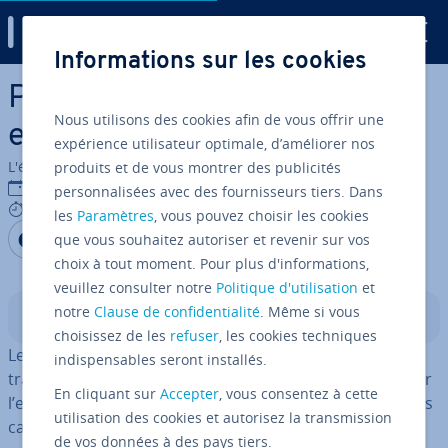
Digital Guide
Informations sur les cookies
Aller au contenu principal
Pointage du personnel : qui
Nous utilisons des cookies afin de vous offrir une
est concerné ?
expérience utilisateur optimale, d’améliorer nos
L'équipe édi­to­riale IONOS
produits et de vous montrer des publicités
12/09/2023
personnalisées avec des fournisseurs tiers. Dans
7 mins
les
Paramètres
, vous pouvez choisir les cookies
Partager sur Facebook
Partager sur Twitter
Partager sur LinkedIn
que vous souhaitez autoriser et revenir sur vos
choix à tout moment. Pour plus d'informations,
veuillez consulter notre
Politique d'utilisation
et
notre
Clause de confidentialité
. Même si vous
Sommaire
choisissez de les
refuser
, les cookies techniques
Le pointage du personnel pour mesurer le temps de
indispensables seront installés.
travail est une obli­ga­tion légale. Elle l’est aussi bien pour
En cliquant sur
Accepter
, vous consentez à cette
l’employeur que pour tous les salariés, incluant aussi les
utilisation des cookies et autorisez la transmission
cadres en forfait jours.
de vos données à des pays tiers.