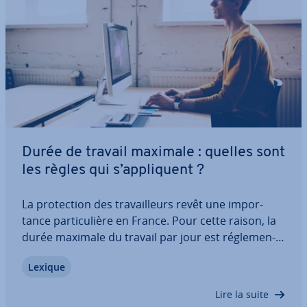
Durée de travail maximale : quelles sont
les règles qui s’ap­pli­quent ?
La pro­tec­tion des tra­vail­leurs revêt une im­por­
tance par­ti­cu­lière en France. Pour cette raison, la
durée maximale du travail par jour est ré­gle­men­
tée par la loi sur la durée du travail. Il existe
Lexique
également des dis­po­si­tions pour les employés de
dif­fé­rents groupes pro­fes­sion­nels. La…
Lire la suite