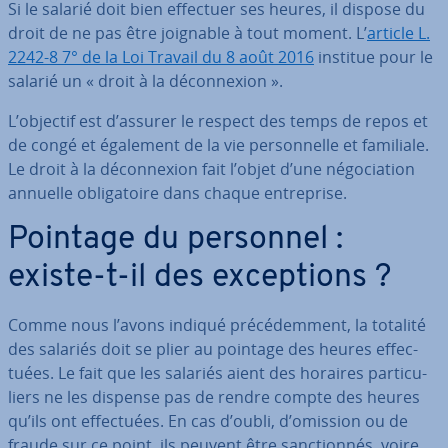
Si le salarié doit bien effectuer ses heures, il dispose du
droit de ne pas être joignable à tout moment. L’
article L.
2242-8 7° de la Loi Travail du 8 août 2016
institue pour le
salarié un « droit à la dé­con­nexion ».
L’objectif est d’assurer le respect des temps de repos et
de congé et également de la vie per­son­nelle et familiale.
Le droit à la dé­con­nexion fait l’objet d’une né­go­cia­tion
annuelle obli­ga­toire dans chaque en­tre­prise.
Pointage du personnel :
existe-t-il des ex­cep­tions ?
Comme nous l’avons indiqué pré­cé­dem­ment, la totalité
des salariés doit se plier au pointage des heures ef­fec­
tuées. Le fait que les salariés aient des horaires par­ti­cu­
liers ne les dispense pas de rendre compte des heures
qu’ils ont ef­fec­tuées. En cas d’oubli, d’omission ou de
fraude sur ce point, ils peuvent être sanc­tion­nés, voire