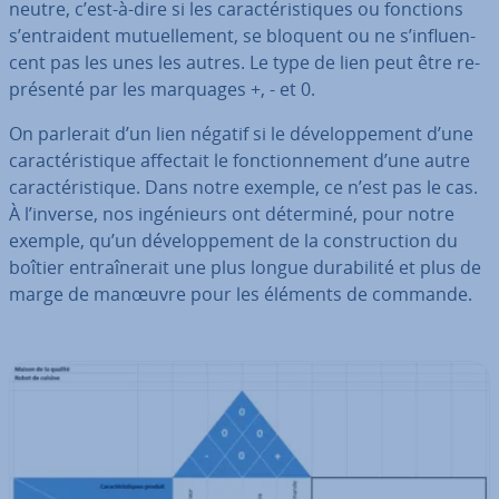
neutre, c’est-à-dire si les ca­rac­té­ris­tiques ou fonctions
s’en­trai­dent mu­tuel­le­ment, se bloquent ou ne s’in­fluen­
cent pas les unes les autres. Le type de lien peut être re­
pré­senté par les marquages +, - et 0.
On parlerait d’un lien négatif si le dé­ve­lop­pe­ment d’une
ca­rac­té­ris­tique affectait le fonc­tion­ne­ment d’une autre
ca­rac­té­ris­tique. Dans notre exemple, ce n’est pas le cas.
À l’inverse, nos in­gé­nieurs ont déterminé, pour notre
exemple, qu’un dé­ve­lop­pe­ment de la cons­truc­tion du
boîtier en­traî­ne­rait une plus longue du­ra­bi­lité et plus de
marge de manœuvre pour les éléments de commande.