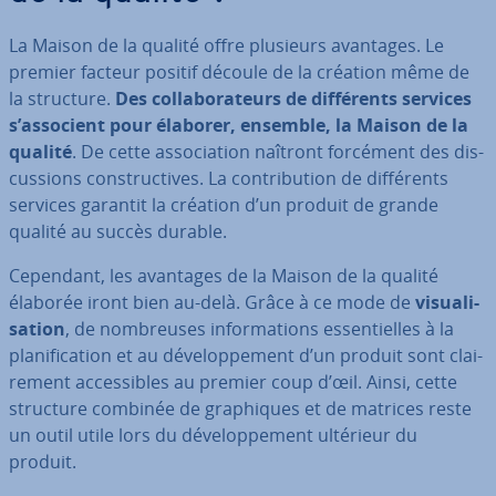
La Maison de la qualité offre plusieurs avantages. Le
premier facteur positif découle de la création même de
la structure.
Des col­la­bo­ra­teurs de dif­fé­rents services
s’associent pour élaborer, ensemble, la Maison de la
qualité
. De cette as­so­cia­tion naîtront forcément des dis­
cus­sions cons­truc­tives. La con­tri­bu­tion de dif­fé­rents
services garantit la création d’un produit de grande
qualité au succès durable.
Cependant, les avantages de la Maison de la qualité
élaborée iront bien au-delà. Grâce à ce mode de
vi­sua­li­
sa­tion
, de nom­breuses in­for­ma­tions es­sen­tielles à la
pla­ni­fi­ca­tion et au dé­ve­lop­pe­ment d’un produit sont clai­
re­ment ac­ces­sibles au premier coup d’œil. Ainsi, cette
structure combinée de gra­phiques et de matrices reste
un outil utile lors du dé­ve­lop­pe­ment ultérieur du
produit.