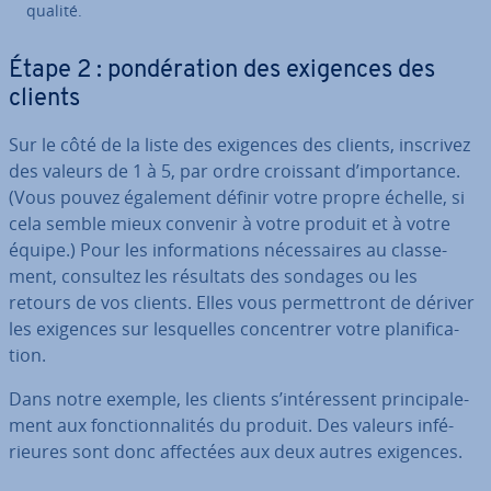
qualité.
Étape 2 : pon­dé­ra­tion des exigences des
clients
Sur le côté de la liste des exigences des clients, inscrivez
des valeurs de 1 à 5, par ordre croissant d’im­por­tance.
(Vous pouvez également définir votre propre échelle, si
cela semble mieux convenir à votre produit et à votre
équipe.) Pour les in­for­ma­tions né­ces­saires au clas­se­
ment, consultez les résultats des sondages ou les
retours de vos clients. Elles vous per­met­tront de dériver
les exigences sur les­quelles con­cen­trer votre pla­ni­fi­ca­
tion.
Dans notre exemple, les clients s’in­té­res­sent prin­ci­pa­le­
ment aux fonc­tion­na­li­tés du produit. Des valeurs in­fé­
rieures sont donc affectées aux deux autres exigences.