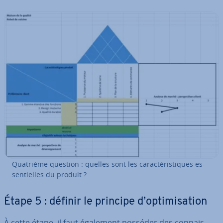
Quatrième question : quelles sont les ca­rac­té­ris­tiques es­
sen­tielles du produit ?
Étape 5 : définir le principe d’op­ti­mi­sa­tion
À cette étape, il faut également posséder des con­nais­