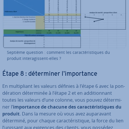
Septième question : comment les ca­rac­té­ris­tiques du
produit in­te­ra­gis­sent-elles ?
Étape 8 : dé­ter­mi­ner l’im­por­tance
En mul­ti­pliant les valeurs définies à l’étape 6 avec la pon­
dé­ra­tion dé­ter­mi­née à l’étape 2 et en ad­di­tion­nant
toutes les valeurs d’une colonne, vous pouvez dé­ter­mi­
ner l’
im­por­tance de chacune des ca­rac­té­ris­tiques du
produit
. Dans la mesure où vous avez au­pa­ra­vant
déterminé, pour chaque ca­rac­té­ris­tique, la force du lien
l’unissant aux exigences des clients, vous possédez