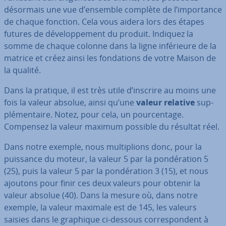
désormais une vue d’ensemble complète de l’im­por­tance
de chaque fonction. Cela vous aidera lors des étapes
futures de dé­ve­lop­pe­ment du produit. Indiquez la
somme de chaque colonne dans la ligne in­fé­rieure de la
matrice et créez ainsi les fon­da­tions de votre Maison de
la qualité.
Dans la pratique, il est très utile d’inscrire au moins une
fois la valeur absolue, ainsi qu’une
valeur relative
sup­
plé­men­taire. Notez, pour cela, un pour­cen­tage.
Compensez la valeur maximum possible du résultat réel.
Dans notre exemple, nous mul­ti­plions donc, pour la
puissance du moteur, la valeur 5 par la pon­dé­ra­tion 5
(25), puis la valeur 5 par la pon­dé­ra­tion 3 (15), et nous
ajoutons pour finir ces deux valeurs pour obtenir la
valeur absolue (40). Dans la mesure où, dans notre
exemple, la valeur maximale est de 145, les valeurs
saisies dans le graphique ci-dessous cor­res­pon­dent à