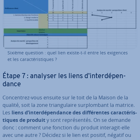
Sixième question : quel lien existe-t-il entre les exigences
et les ca­rac­té­ris­tiques ?
Étape 7 : analyser les liens d’in­ter­dé­pen­
dance
Con­cen­trez-vous ensuite sur le toit de la Maison de la
qualité, soit la zone trian­gu­laire sur­plom­bant la matrice.
Les
liens d’in­ter­dé­pen­dance des dif­fé­rentes ca­rac­té­ris­
tiques de produit
y sont re­pré­sen­tés. On se demande
donc : comment une fonction du produit interagit-elle
avec une autre ? Décidez si le lien est positif, négatif ou