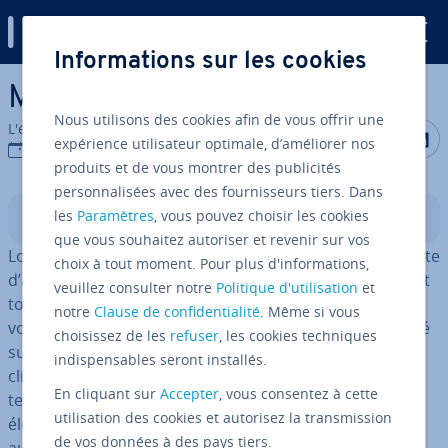
Digital Guide
Informations sur les cookies
Aller au contenu principal
Maison de la qualité
Nous utilisons des cookies afin de vous offrir une
L'équipe édi­to­riale IONOS
Partager s
Partag
P
expérience utilisateur optimale, d’améliorer nos
10/07/2020
produits et de vous montrer des publicités
personnalisées avec des fournisseurs tiers. Dans
les
Paramètres
, vous pouvez choisir les cookies
Sommaire
que vous souhaitez autoriser et revenir sur vos
Lors du
dé­ve­lop­pe­ment de produits
, il faut tenir compte
choix à tout moment. Pour plus d'informations,
d’aspects divers et variés, savoir faire des compromis et
veuillez consulter notre
Politique d'utilisation
et
toujours prendre des décisions critiques. Ce faisant,
notre
Clause de confidentialité
. Même si vous
vous aurez la garantie d’offrir un produit final de qualité
choisissez de les
refuser
, les cookies techniques
su­pé­rieure. L’accent est ici mis sur la sa­tis­fac­tion des
indispensables seront installés.
clients, sans pour autant oublier la mise en œuvre
En cliquant sur
Accepter
, vous consentez à cette
technique et la ren­ta­bi­lité. Ce n’est que lorsque ces
utilisation des cookies et autorisez la transmission
éléments co­ha­bi­tent en harmonie les uns avec les
de vos données à des pays tiers.