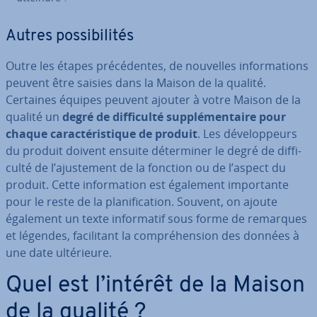
Autres pos­si­bi­li­tés
Outre les étapes pré­cé­dentes, de nouvelles in­for­ma­tions
peuvent être saisies dans la Maison de la qualité.
Certaines équipes peuvent ajouter à votre Maison de la
qualité un
degré de dif­fi­culté sup­plé­men­taire pour
chaque ca­rac­té­ris­tique de produit
. Les dé­ve­lop­peurs
du produit doivent ensuite dé­ter­mi­ner le degré de dif­fi­
culté de l’ajus­te­ment de la fonction ou de l’aspect du
produit. Cette in­for­ma­tion est également im­por­tante
pour le reste de la pla­ni­fi­ca­tion. Souvent, on ajoute
également un texte in­for­ma­tif sous forme de remarques
et légendes, fa­ci­li­tant la com­pré­hen­sion des données à
une date ul­té­rieure.
Quel est l’intérêt de la Maison
de la qualité ?