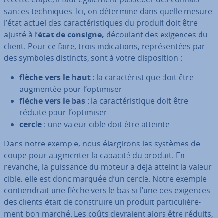
sances tech­niques. Ici, on détermine dans quelle mesure
l’état actuel des ca­rac­té­ris­tiques du produit doit être
ajusté à l’
état de consigne,
découlant des exigences du
client. Pour ce faire, trois in­di­ca­tions, re­pré­sen­tées par
des symboles distincts, sont à votre dis­po­si­tion :
flèche vers le haut
: la ca­rac­té­ris­tique doit être
augmentée pour l’optimiser
flèche vers le bas
: la ca­rac­té­ris­tique doit être
réduite pour l’optimiser
cercle
: une valeur cible doit être atteinte
Dans notre exemple, nous élar­gi­rons les systèmes de
coupe pour augmenter la capacité du produit. En
revanche, la puissance du moteur a déjà atteint la valeur
cible, elle est donc marquée d’un cercle. Notre exemple
con­tien­drait une flèche vers le bas si l’une des exigences
des clients était de cons­truire un produit par­ti­cu­liè­re­
ment bon marché. Les coûts devraient alors être réduits,