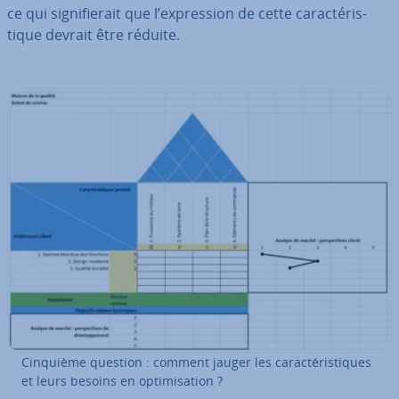
ce qui sig­ni­fie­rait que l’ex­pres­sion de cette ca­rac­té­ris­
tique devrait être réduite.
Cinquième question : comment jauger les ca­rac­té­ris­tiques
et leurs besoins en op­ti­mi­sa­tion ?