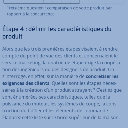
Troisième question : com­pa­rai­son de votre produit par
rapport à la con­cur­rence.
Étape 4 : définir les ca­rac­té­ris­tiques du
produit
Alors que les trois premières étapes visaient à rendre
compte du point de vue des clients et con­cer­naient le
service marketing, la quatrième étape exige la coo­pé­ra­
tion des in­gé­nieurs ou des designers de produit. On
s’interroge, en effet, sur la manière de
con­cré­ti­ser les
exigences des clients
. Quelles sont les étapes né­ces­
saires à la création d’un produit attrayant ? C’est ici que
sont énumérées ses ca­rac­té­ris­tiques, telles que la
puissance du moteur, les systèmes de coupe, la cons­
truc­tion du boîtier et les éléments de commande.
Élaborez cette liste sur le bord supérieur de la maison.