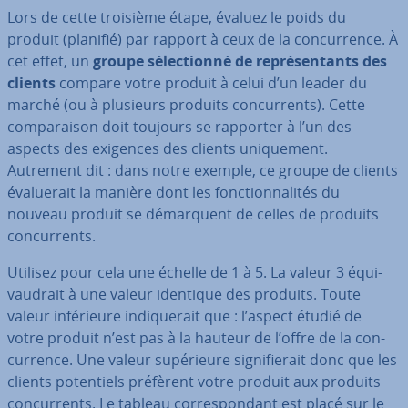
Lors de cette troisième étape, évaluez le poids du
produit (planifié) par rapport à ceux de la con­cur­rence. À
cet effet, un
groupe sé­lec­tionné de re­pré­sen­tants des
clients
compare votre produit à celui d’un leader du
marché (ou à plusieurs produits con­cur­rents). Cette
com­pa­rai­son doit toujours se rapporter à l’un des
aspects des exigences des clients uni­que­ment.
Autrement dit : dans notre exemple, ce groupe de clients
éva­lue­rait la manière dont les fonc­tion­na­li­tés du
nouveau produit se dé­mar­quent de celles de produits
con­cur­rents.
Utilisez pour cela une échelle de 1 à 5. La valeur 3 équi­
vau­drait à une valeur identique des produits. Toute
valeur in­fé­rieure in­di­que­rait que : l’aspect étudié de
votre produit n’est pas à la hauteur de l’offre de la con­
cur­rence. Une valeur su­pé­rieure sig­ni­fie­rait donc que les
clients po­ten­tiels préfèrent votre produit aux produits
con­cur­rents. Le tableau cor­res­pon­dant est placé sur le