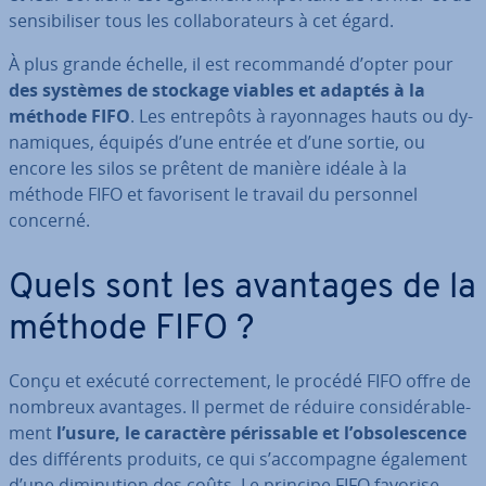
sen­si­bi­li­ser tous les col­la­bo­ra­teurs à cet égard.
À plus grande échelle, il est re­com­mandé d’opter pour
des systèmes de stockage viables et adaptés à la
méthode FIFO
. Les entrepôts à rayon­nages hauts ou dy­
na­miques, équipés d’une entrée et d’une sortie, ou
encore les silos se prêtent de manière idéale à la
méthode FIFO et fa­vo­ri­sent le travail du personnel
concerné.
Quels sont les avantages de la
méthode FIFO ?
Conçu et exécuté cor­rec­te­ment, le procédé FIFO offre de
nombreux avantages. Il permet de réduire con­si­dé­ra­ble­
ment
l’usure, le caractère pé­ris­sable et l’ob­so­les­cence
des dif­fé­rents produits, ce qui s’ac­com­pagne également
d’une di­mi­nu­tion des coûts. Le principe FIFO favorise