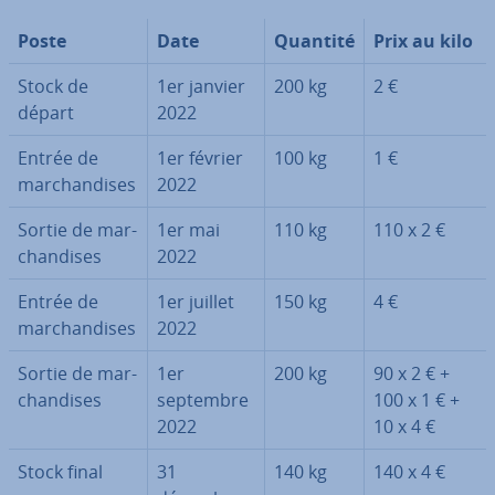
Poste
Date
Quantité
Prix au kilo
Stock de
1er janvier
200 kg
2 €
départ
2022
Entrée de
1er février
100 kg
1 €
mar­chan­dises
2022
Sortie de mar­
1er mai
110 kg
110 x 2 €
chan­dises
2022
Entrée de
1er juillet
150 kg
4 €
mar­chan­dises
2022
Sortie de mar­
1er
200 kg
90 x 2 € +
chan­dises
septembre
100 x 1 € +
2022
10 x 4 €
Stock final
31
140 kg
140 x 4 €