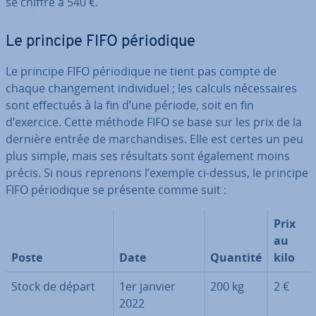
se chiffre à 540 €.
Le principe FIFO pé­rio­dique
Le principe FIFO pé­rio­dique ne tient pas compte de
chaque chan­ge­ment in­di­vi­duel ; les calculs né­ces­saires
sont effectués à la fin d’une période, soit en fin
d’exercice. Cette méthode FIFO se base sur les prix de la
dernière entrée de mar­chan­dises. Elle est certes un peu
plus simple, mais ses résultats sont également moins
précis. Si nous reprenons l’exemple ci-dessus, le principe
FIFO pé­rio­dique se présente comme suit :
Prix
au
Poste
Date
Quantité
kilo
Stock de départ
1er janvier
200 kg
2 €
2022