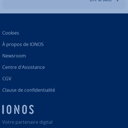
Cookies
À propos de IONOS
Newsroom
Centre d'As­sis­tance
CGV
Clause de con­fi­den­tia­lité
Votre par­te­naire digital