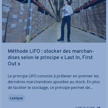
Méthode LIFO : stocker des mar­chan­
dises selon le principe « Last In, First
Out »
Le principe LIFO consiste à prélever en premier les
dernières mar­chan­dises ajoutées au stock. En plus
de faciliter le stockage, ce principe permet de
gagner de la place. Découvrez avec nous en quoi
Lexique
consiste le procédé LIFO : quels sont les avantages
et les limites de la méthode…
Lire la suite