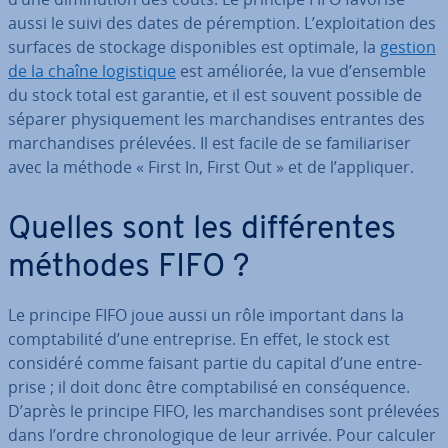
aussi le suivi des dates de pé­remp­tion. L’ex­ploi­ta­tion des
surfaces de stockage dis­po­nibles est optimale, la
gestion
de la chaîne lo­gis­tique
est améliorée, la vue d’ensemble
du stock total est garantie, et il est souvent possible de
séparer phy­si­que­ment les mar­chan­dises entrantes des
mar­chan­dises prélevées. Il est facile de se fa­mi­lia­ri­ser
avec la méthode « First In, First Out » et de l’appliquer.
Quelles sont les dif­fé­rentes
méthodes FIFO ?
Le principe FIFO joue aussi un rôle important dans la
comp­ta­bi­lité d’une en­tre­prise. En effet, le stock est
considéré comme faisant partie du capital d’une en­tre­
prise ; il doit donc être comp­ta­bi­lisé en con­sé­quence.
D’après le principe FIFO, les mar­chan­dises sont prélevées
dans l’ordre chro­no­lo­gique de leur arrivée. Pour calculer