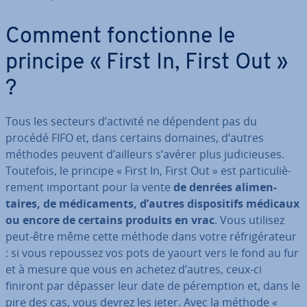
Comment fonc­tionne le
principe « First In, First Out »
?
Tous les secteurs d’activité ne dépendent pas du
procédé FIFO et, dans certains domaines, d’autres
méthodes peuvent d’ailleurs s’avérer plus ju­di­cieuses.
Toutefois, le principe « First In, First Out » est par­ti­cu­liè­
re­ment important pour la vente
de denrées ali­men­
taires, de mé­di­ca­ments, d’autres dis­po­si­tifs médicaux
ou encore de certains produits en vrac
. Vous utilisez
peut-être même cette méthode dans votre ré­fri­gé­ra­teur
: si vous repoussez vos pots de yaourt vers le fond au fur
et à mesure que vous en achetez d’autres, ceux-ci
finiront par dépasser leur date de pé­remp­tion et, dans le
pire des cas, vous devrez les jeter. Avec la méthode «