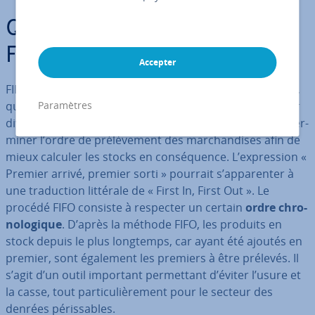
Qu’est-ce que la méthode
FIFO ?
Accepter
FIFO est l’acronyme de l’ex­pres­sion « First In, First Out »,
qui désigne un procédé de ré­gu­la­tion du stockage pour
Paramètres
diverses mar­chan­dises. Le principe FIFO consiste à dé­ter­
mi­ner l’ordre de pré­lè­ve­ment des mar­chan­dises afin de
mieux calculer les stocks en con­sé­quence. L’ex­pres­sion «
Premier arrivé, premier sorti » pourrait s’ap­pa­ren­ter à
une tra­duc­tion littérale de « First In, First Out ». Le
procédé FIFO consiste à respecter un certain
ordre chro­
no­lo­gique
. D’après la méthode FIFO, les produits en
stock depuis le plus longtemps, car ayant été ajoutés en
premier, sont également les premiers à être prélevés. Il
s’agit d’un outil important per­met­tant d’éviter l’usure et
la casse, tout par­ti­cu­liè­re­ment pour le secteur des
denrées pé­ris­sables.