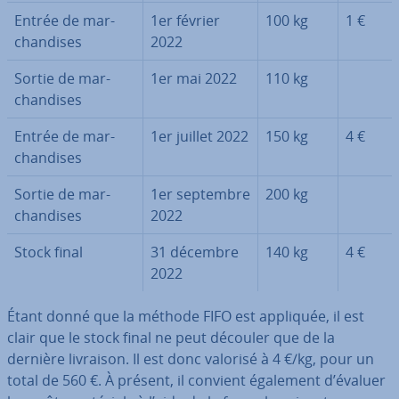
Entrée de mar­
1er février
100 kg
1 €
chan­dises
2022
Sortie de mar­
1er mai 2022
110 kg
chan­dises
Entrée de mar­
1er juillet 2022
150 kg
4 €
chan­dises
Sortie de mar­
1er septembre
200 kg
chan­dises
2022
Stock final
31 décembre
140 kg
4 €
2022
Étant donné que la méthode FIFO est appliquée, il est
clair que le stock final ne peut découler que de la
dernière livraison. Il est donc valorisé à 4 €/kg, pour un
total de 560 €. À présent, il convient également d’évaluer