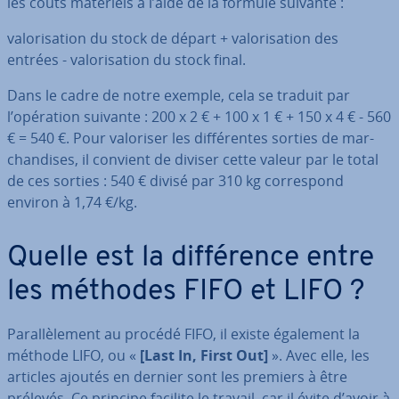
les coûts matériels à l’aide de la formule suivante :
va­lo­ri­sa­tion du stock de départ + va­lo­ri­sa­tion des
entrées - va­lo­ri­sa­tion du stock final.
Dans le cadre de notre exemple, cela se traduit par
l’opération suivante : 200 x 2 € + 100 x 1 € + 150 x 4 € - 560
€ = 540 €. Pour valoriser les dif­fé­rentes sorties de mar­
chan­dises, il convient de diviser cette valeur par le total
de ces sorties : 540 € divisé par 310 kg cor­res­pond
environ à 1,74 €/kg.
Quelle est la dif­fé­rence entre
les méthodes FIFO et LIFO ?
Pa­ral­lè­le­ment au procédé FIFO, il existe également la
méthode LIFO, ou «
[Last In, First Out]
». Avec elle, les
articles ajoutés en dernier sont les premiers à être
prélevés. Ce principe facilite le travail, car il évite d’avoir à