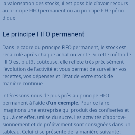
la va­lo­ri­sa­tion des stocks, il est possible d’avoir recours
au principe FIFO permanent ou au principe FIFO pé­rio­
dique.
Le principe FIFO permanent
Dans le cadre du principe FIFO permanent, le stock est
recalculé après chaque achat ou vente. Si cette méthode
FIFO est plutôt coûteuse, elle reflète très pré­ci­sé­ment
l’évolution de l’activité et vous permet de sur­veil­ler vos
recettes, vos dépenses et l’état de votre stock de
manière continue.
In­té­res­sons-nous de plus près au principe FIFO
permanent à l’aide d’
un exemple
. Pour ce faire,
imaginons une en­tre­prise qui produit des con­fi­se­ries et
qui, à cet effet, utilise du sucre. Les activités d’ap­pro­vi­
sion­ne­ment et de pré­lè­ve­ment sont con­sig­nées dans un
tableau. Celui-ci se présente de la manière suivante :