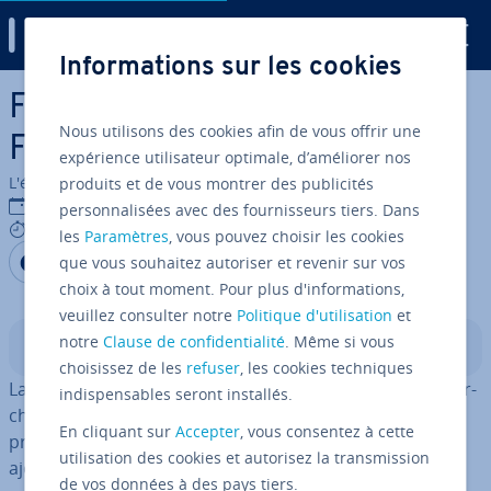
Digital Guide
Informations sur les cookies
Aller au contenu principal
FIFO : le principe « First In,
Nous utilisons des cookies afin de vous offrir une
First Out »
expérience utilisateur optimale, d’améliorer nos
L'équipe édi­to­riale IONOS
produits et de vous montrer des publicités
28/07/2023
personnalisées avec des fournisseurs tiers. Dans
9 mins
les
Paramètres
, vous pouvez choisir les cookies
Partager sur Facebook
Partager sur Twitter
Partager sur LinkedIn
que vous souhaitez autoriser et revenir sur vos
choix à tout moment. Pour plus d'informations,
veuillez consulter notre
Politique d'utilisation
et
notre
Clause de confidentialité
. Même si vous
Sommaire
choisissez de les
refuser
, les cookies techniques
La méthode FIFO permet de stocker et de gérer des mar­
indispensables seront installés.
chan­dises. Selon ce principe, les mar­chan­dises sont
En cliquant sur
Accepter
, vous consentez à cette
prélevées en suivant l’ordre dans lequel elles ont été
utilisation des cookies et autorisez la transmission
ajoutées au stock.
de vos données à des pays tiers.