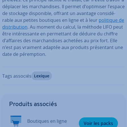
déplacer les mar­chan­dises. Il permet d’optimiser l’espace
de stockage dis­po­nible, offrant un avantage con­si­dé­
rable aux petites boutiques en ligne et à leur
politique de
dis­tri­bu­tion
. Au moment du calcul, la méthode LIFO peut
être in­té­res­sante en per­met­tant de déduire du chiffre
d’affaires des mar­chan­dises achetées au prix fort. Elle
n’est pas vraiment adaptée aux produits pré­sen­tant une
date de pé­remp­tion.
Tags associés
Lexique
Aller au menu principal
Produits associés
Boutiques en ligne
Voir les packs