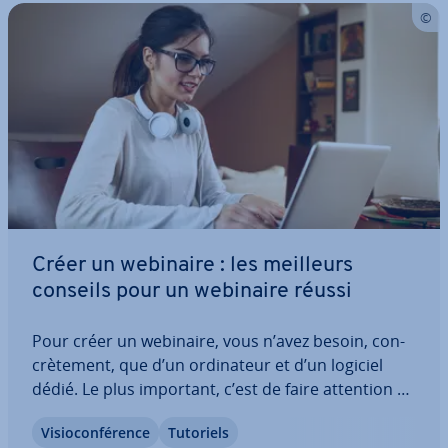
Créer un webinaire : les meilleurs
conseils pour un webinaire réussi
Pour créer un webinaire, vous n’avez besoin, con­
crè­te­ment, que d’un or­di­na­teur et d’un logiciel
dédié. Le plus important, c’est de faire attention à
quelques points pour assurer le succès de votre
Vi­sio­con­fé­rence
Tutoriels
webinaire. Nous vous pré­sen­tons les conseils clés