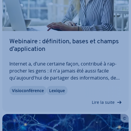
Webinaire : dé­fi­ni­tion, bases et champs
d’ap­pli­ca­tion
Internet a, d’une certaine façon, contribué à rap­
pro­cher les gens : il n'a jamais été aussi facile
qu'au­jour­d'hui de partager des in­for­ma­tions, des
ex­pé­riences et des souvenirs. De plus en plus
Vi­sio­con­fé­rence
Lexique
souvent, le Web sert également de pla­te­forme de
formation continue. Les we­bi­naires,…
Lire la suite