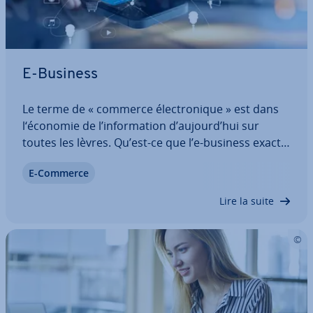
E-Business
Le terme de « commerce élec­tro­nique » est dans
l‘économie de l’in­for­ma­tion d’aujourd’hui sur
toutes les lèvres. Qu’est-ce que l’e-business exac­te­
ment ? Ce terme est bien trop souvent utilisé
E-Commerce
comme synonyme d’« e-commerce ». Cependant,
cela n’est pas tout à fait correct, puisque…
Lire la suite