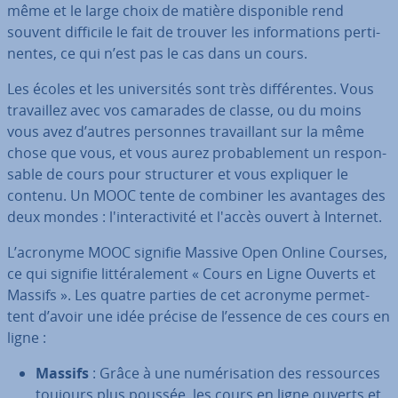
même et le large choix de matière dis­po­nible rend
souvent difficile le fait de trouver les in­for­ma­tions per­ti­
nentes, ce qui n’est pas le cas dans un cours.
Les écoles et les uni­ver­si­tés sont très dif­fé­rentes. Vous
tra­vail­lez avec vos camarades de classe, ou du moins
vous avez d’autres personnes tra­vail­lant sur la même
chose que vous, et vous aurez pro­ba­ble­ment un res­pon­
sable de cours pour struc­tu­rer et vous expliquer le
contenu. Un MOOC tente de combiner les avantages des
deux mondes : l'in­te­rac­ti­vité et l'accès ouvert à Internet.
L’acronyme MOOC signifie Massive Open Online Courses,
ce qui signifie lit­té­ra­le­ment « Cours en Ligne Ouverts et
Massifs ». Les quatre parties de cet acronyme per­met­
tent d’avoir une idée précise de l’essence de ces cours en
ligne :
Massifs
: Grâce à une nu­mé­ri­sa­tion des res­sources
toujours plus poussée, les cours en ligne ouverts et