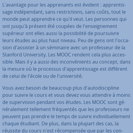
L'avan­tage pour les ap­pre­nants est évident : ap­pren­tis­
sage in­dé­pen­dant, sans res­tric­tions, sans coûts, tout le
monde peut apprendre ce qu'il veut. Les personnes qui
ont jusqu'à présent été coupées de l'en­seig­ne­ment
supérieur ont elles aussi la pos­si­bi­lité de pour­suivre
leurs études au plus haut niveau. Peu de gens ont l'oc­ca­
sion d'as­sis­ter à un séminaire avec un pro­fes­seur de la
Stanford Uni­ver­sity. Les MOOC rendent cela plus ac­ces­
sible. Mais il y a aussi des in­con­vé­nients au concept, dans
la mesure où le processus d'ap­pren­tis­sage est différent
de celui de l'école ou de l'uni­ver­sité.
Vous avez besoin de beaucoup plus d'au­to­dis­ci­pline
pour suivre le cours et vous devez vous attendre à moins
de su­per­vi­sion pendant vos études. Les MOOC sont gé­
né­ra­le­ment tellement fré­quen­tés que les pro­fes­seurs ne
peuvent pas prendre le temps de suivre in­di­vi­duel­le­ment
chaque étudiant. De plus, dans la plupart des cas, la
réussite du cours n'est ré­com­pen­sée que par les con­