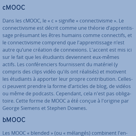
cMOOC
Dans les cMOOC, le « c » signifie « con­nec­ti­visme ». Le
con­nec­ti­visme est décrit comme une théorie d’ap­pren­tis­
sage présumant les êtres humains comme con­nec­tifs, et
le con­nec­ti­visme comprend que l'ap­pren­tis­sage n’est
autre qu’une création de con­nexions. L'accent est mis ici
sur le fait que les étudiants de­vien­nent eux-mêmes
actifs. Les con­fé­ren­ciers four­nis­sent du matériel (y
compris des clips vidéo qu'ils ont réalisés) et motivent
les étudiants à apporter leur propre con­tri­bu­tion. Celles-
ci peuvent prendre la forme d’articles de blog, de vidéos
ou même de podcasts. Cependant, cela n'est pas obli­ga­
toire. Cette forme de MOOC a été conçue à l'origine par
George Siemens et Stephen Downes.
bMOOC
Les MOOC « blended » (ou « mélangés) combinent l'en­