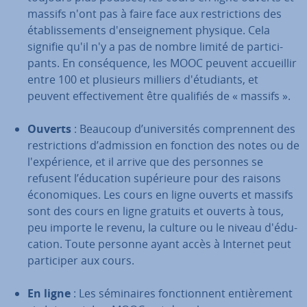
massifs n'ont pas à faire face aux res­tric­tions des
éta­blis­se­ments d'en­seig­ne­ment physique. Cela
signifie qu'il n'y a pas de nombre limité de par­ti­ci­
pants. En con­sé­quence, les MOOC peuvent ac­cueil­lir
entre 100 et plusieurs milliers d'étu­diants, et
peuvent ef­fec­ti­ve­ment être qualifiés de « massifs ».
Ouverts
: Beaucoup d’uni­ver­si­tés com­pren­nent des
res­tric­tions d’admission en fonction des notes ou de
l'ex­pé­rience, et il arrive que des personnes se
refusent l’éducation su­pé­rieure pour des raisons
éco­no­miques. Les cours en ligne ouverts et massifs
sont des cours en ligne gratuits et ouverts à tous,
peu importe le revenu, la culture ou le niveau d'édu­
ca­tion. Toute personne ayant accès à Internet peut
par­ti­ci­per aux cours.
En ligne
: Les sé­mi­naires fonc­tion­nent en­tiè­re­ment