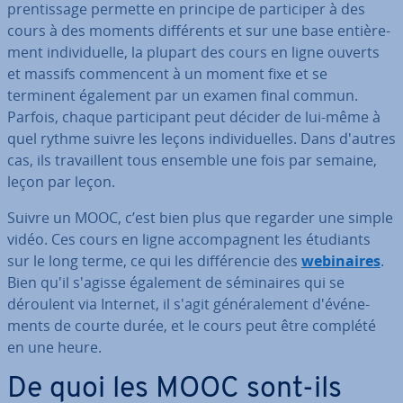
pren­tis­sage permette en principe de par­ti­ci­per à des
cours à des moments dif­fé­rents et sur une base en­tiè­re­
ment in­di­vi­duelle, la plupart des cours en ligne ouverts
et massifs com­men­cent à un moment fixe et se
terminent également par un examen final commun.
Parfois, chaque par­ti­ci­pant peut décider de lui-même à
quel rythme suivre les leçons in­di­vi­duelles. Dans d'autres
cas, ils tra­vail­lent tous ensemble une fois par semaine,
leçon par leçon.
Suivre un MOOC, c’est bien plus que regarder une simple
vidéo. Ces cours en ligne ac­com­pag­nent les étudiants
sur le long terme, ce qui les dif­fé­ren­cie des
we­bi­naires
.
Bien qu'il s'agisse également de sé­mi­naires qui se
déroulent via Internet, il s'agit gé­né­ra­le­ment d'évé­ne­
ments de courte durée, et le cours peut être complété
en une heure.
De quoi les MOOC sont-ils