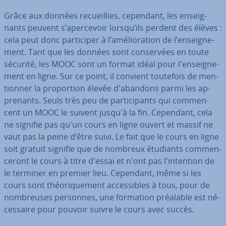
Grâce aux données re­cueil­lies, cependant, les en­seig­
nants peuvent s’aper­ce­voir lorsqu’ils perdent des élèves :
cela peut donc par­ti­ci­per à l’amé­lio­ra­tion de l’en­seig­ne­
ment. Tant que les données sont con­ser­vées en toute
sécurité, les MOOC sont un format idéal pour l'en­seig­ne­
ment en ligne. Sur ce point, il convient toutefois de men­
tion­ner la pro­por­tion élevée d'aban­dons parmi les ap­
pre­nants. Seuls très peu de par­ti­ci­pants qui com­men­
cent un MOOC le suivent jusqu'à la fin. Cependant, cela
ne signifie pas qu'un cours en ligne ouvert et massif ne
vaut pas la peine d’être suivi. Le fait que le cours en ligne
soit gratuit signifie que de nombreux étudiants com­men­
ce­ront le cours à titre d'essai et n'ont pas l'in­ten­tion de
le terminer en premier lieu. Cependant, même si les
cours sont théo­ri­que­ment ac­ces­sibles à tous, pour de
nom­breuses personnes, une formation préalable est né­
ces­saire pour pouvoir suivre le cours avec succès.