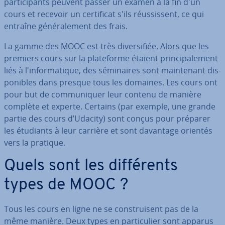
par­ti­ci­pants peuvent passer un examen à la fin d'un
cours et recevoir un cer­ti­fi­cat s'ils réus­sis­sent, ce qui
entraîne gé­né­ra­le­ment des frais.
La gamme des MOOC est très di­ver­si­fiée. Alors que les
premiers cours sur la pla­te­forme étaient prin­ci­pa­le­ment
liés à l'in­for­ma­tique, des sé­mi­naires sont main­te­nant dis­
po­nibles dans presque tous les domaines. Les cours ont
pour but de com­mu­ni­quer leur contenu de manière
complète et experte. Certains (par exemple, une grande
partie des cours d’Udacity) sont conçus pour préparer
les étudiants à leur carrière et sont davantage orientés
vers la pratique.
Quels sont les dif­fé­rents
types de MOOC ?
Tous les cours en ligne ne se cons­trui­sent pas de la
même manière. Deux types en par­ti­cu­lier sont apparus