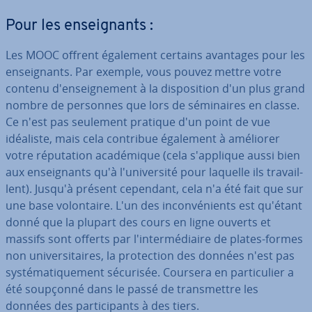
Pour les en­seig­nants :
Les MOOC offrent également certains avantages pour les
en­seig­nants. Par exemple, vous pouvez mettre votre
contenu d'en­seig­ne­ment à la dis­po­si­tion d'un plus grand
nombre de personnes que lors de sé­mi­naires en classe.
Ce n'est pas seulement pratique d'un point de vue
idéaliste, mais cela contribue également à améliorer
votre ré­pu­ta­tion aca­dé­mique (cela s'ap­plique aussi bien
aux en­seig­nants qu'à l'uni­ver­sité pour laquelle ils tra­vail­
lent). Jusqu'à présent cependant, cela n'a été fait que sur
une base vo­lon­taire. L'un des in­con­vé­nients est qu'étant
donné que la plupart des cours en ligne ouverts et
massifs sont offerts par l'in­ter­mé­diaire de plates-formes
non uni­ver­si­taires, la pro­tec­tion des données n'est pas
sys­té­ma­ti­que­ment sécurisée. Coursera en par­ti­cu­lier a
été soupçonné dans le passé de trans­mettre les
données des par­ti­ci­pants à des tiers.