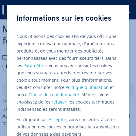
Digital Guide
Informations sur les cookies
Aller au contenu principal
MOOC : pla­te­formes de
Nous utilisons des cookies afin de vous offrir une
formation en ligne
expérience utilisateur optimale, d’améliorer nos
L'équipe édi­to­riale IONOS
produits et de vous montrer des publicités
03/07/2020
personnalisées avec des fournisseurs tiers. Dans
Partager sur Facebook
Partager sur Twitter
Partager sur LinkedIn
les
Paramètres
, vous pouvez choisir les cookies
que vous souhaitez autoriser et revenir sur vos
choix à tout moment. Pour plus d'informations,
veuillez consulter notre
Politique d'utilisation
et
Sommaire
notre
Clause de confidentialité
. Même si vous
Toujours plus de for­ma­tions, gratuites et ouvertes à
choisissez de les
refuser
, les cookies techniques
toute personne in­té­res­sée. L’un des rêves d’Internet.
indispensables seront installés.
Avec les MOOC (Massive Open Online Courses), cet idéal
En cliquant sur
Accepter
, vous consentez à cette
d’accès universel à l’éducation se con­cré­tise de plus en
utilisation des cookies et autorisez la transmission
plus. Vous pouvez main­te­nant suivre des cours en ligne
de vos données à des pays tiers.