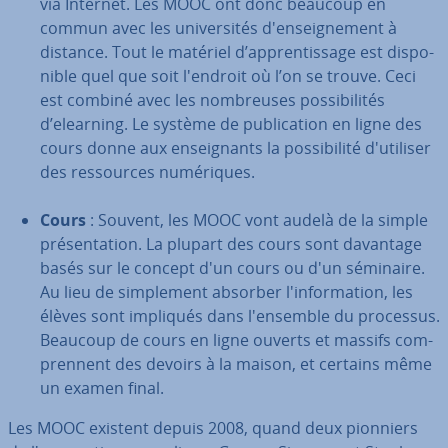
via Internet. Les MOOC ont donc beaucoup en
commun avec les uni­ver­si­tés d'en­seig­ne­ment à
distance. Tout le matériel d’ap­pren­tis­sage est dis­po­
nible quel que soit l'endroit où l’on se trouve. Ceci
est combiné avec les nom­breuses pos­si­bi­li­tés
d’elearning. Le système de pu­bli­ca­tion en ligne des
cours donne aux en­seig­nants la pos­si­bi­lité d'uti­li­ser
des res­sources nu­mé­riques.
Cours
: Souvent, les MOOC vont audelà de la simple
pré­sen­ta­tion. La plupart des cours sont davantage
basés sur le concept d'un cours ou d'un séminaire.
Au lieu de sim­ple­ment absorber l'in­for­ma­tion, les
élèves sont impliqués dans l'en­semble du processus.
Beaucoup de cours en ligne ouverts et massifs com­
pren­nent des devoirs à la maison, et certains même
un examen final.
Les MOOC existent depuis 2008, quand deux pionniers