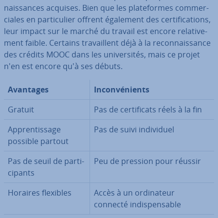
nais­sances acquises. Bien que les pla­te­formes com­mer­
ciales en par­ti­cu­lier offrent également des cer­ti­fi­ca­tions,
leur impact sur le marché du travail est encore re­la­ti­ve­
ment faible. Certains tra­vail­lent déjà à la re­con­nais­sance
des crédits MOOC dans les uni­ver­si­tés, mais ce projet
n'en est encore qu'à ses débuts.
Avantages
In­con­vé­nients
Gratuit
Pas de cer­ti­fi­cats réels à la fin
Ap­pren­tis­sage
Pas de suivi in­di­vi­duel
possible partout
Pas de seuil de par­ti­
Peu de pression pour réussir
ci­pants
Horaires flexibles
Accès à un or­di­na­teur
connecté in­dis­pen­sable