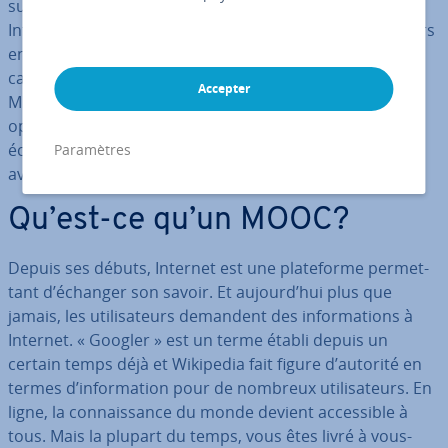
sur toutes sortes de sujets, à condition d'avoir accès à
Internet et de savoir vous motiver ! Cependant, les cours
en ligne ne sont pas seulement de simples vidéos ex­pli­
ca­tives ou de longs textes tech­niques. De nombreux
Accepter
MOOC utilisent Internet et offrent aux ap­pre­nants des
options in­té­res­santes pour étudier, y compris des
échanges avec d'autres par­ti­ci­pants. Quels sont les
Paramètres
avantages et les in­con­vé­nients de ces cours en ligne ?
Qu’est-ce qu’un MOOC?
Depuis ses débuts, Internet est une pla­te­forme per­met­
tant d’échanger son savoir. Et aujourd’hui plus que
jamais, les uti­li­sa­teurs demandent des in­for­ma­tions à
Internet. « Googler » est un terme établi depuis un
certain temps déjà et Wikipedia fait figure d’autorité en
termes d’in­for­ma­tion pour de nombreux uti­li­sa­teurs. En
ligne, la con­nais­sance du monde devient ac­ces­sible à
tous. Mais la plupart du temps, vous êtes livré à vous-