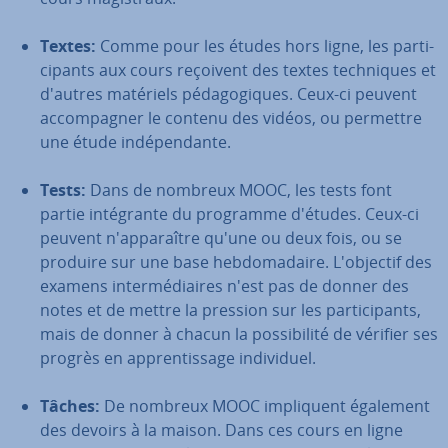
Textes:
Comme pour les études hors ligne, les par­ti­
ci­pants aux cours reçoivent des textes tech­niques et
d'autres matériels pé­da­go­giques. Ceux-ci peuvent
ac­com­pag­ner le contenu des vidéos, ou permettre
une étude in­dé­pen­dante.
Tests:
Dans de nombreux MOOC, les tests font
partie in­té­grante du programme d'études. Ceux-ci
peuvent n'ap­pa­raître qu'une ou deux fois, ou se
produire sur une base heb­do­ma­daire. L'ob­jec­tif des
examens in­ter­mé­diaires n'est pas de donner des
notes et de mettre la pression sur les par­ti­ci­pants,
mais de donner à chacun la pos­si­bi­lité de vérifier ses
progrès en ap­pren­tis­sage in­di­vi­duel.
Tâches:
De nombreux MOOC im­pli­quent également
des devoirs à la maison. Dans ces cours en ligne