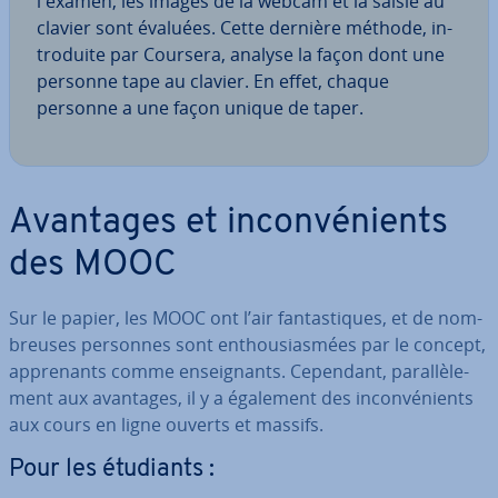
l'examen, les images de la webcam et la saisie au
clavier sont évaluées. Cette dernière méthode, in­
tro­duite par Coursera, analyse la façon dont une
personne tape au clavier. En effet, chaque
personne a une façon unique de taper.
Avantages et in­con­vé­nients
des MOOC
Sur le papier, les MOOC ont l’air fan­tas­tiques, et de nom­
breuses personnes sont en­thou­sias­mées par le concept,
ap­pre­nants comme en­seig­nants. Cependant, pa­ral­lè­le­
ment aux avantages, il y a également des in­con­vé­nients
aux cours en ligne ouverts et massifs.
Pour les étudiants :