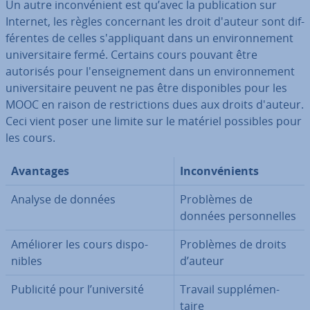
Un autre in­con­vé­nient est qu’avec la pu­bli­ca­tion sur
Internet, les règles con­cer­nant les droit d'auteur sont dif­
fé­rentes de celles s'ap­pli­quant dans un en­vi­ron­ne­ment
uni­ver­si­taire fermé. Certains cours pouvant être
autorisés pour l'en­seig­ne­ment dans un en­vi­ron­ne­ment
uni­ver­si­taire peuvent ne pas être dis­po­nibles pour les
MOOC en raison de res­tric­tions dues aux droits d'auteur.
Ceci vient poser une limite sur le matériel possibles pour
les cours.
Avantages
In­con­vé­nients
Analyse de données
Problèmes de
données per­son­nelles
Améliorer les cours dis­po­
Problèmes de droits
nibles
d’auteur
Publicité pour l’uni­ver­sité
Travail sup­plé­men­
taire