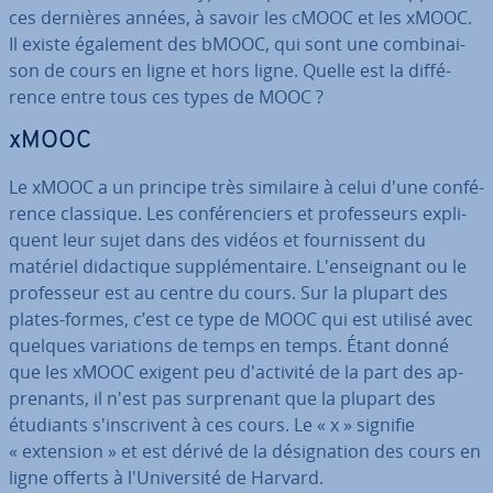
ces dernières années, à savoir les cMOOC et les xMOOC.
Il existe également des bMOOC, qui sont une com­bi­nai­
son de cours en ligne et hors ligne. Quelle est la dif­fé­
rence entre tous ces types de MOOC ?
xMOOC
Le xMOOC a un principe très similaire à celui d'une con­fé­
rence classique. Les con­fé­ren­ciers et pro­fes­seurs ex­pli­
quent leur sujet dans des vidéos et four­nis­sent du
matériel di­dac­tique sup­plé­men­taire. L'en­seig­nant ou le
pro­fes­seur est au centre du cours. Sur la plupart des
plates-formes, c’est ce type de MOOC qui est utilisé avec
quelques va­ria­tions de temps en temps. Étant donné
que les xMOOC exigent peu d'ac­ti­vité de la part des ap­
pre­nants, il n'est pas sur­pre­nant que la plupart des
étudiants s'ins­cri­vent à ces cours. Le « x » signifie
« extension » et est dérivé de la dé­sig­na­tion des cours en
ligne offerts à l'Uni­ver­sité de Harvard.