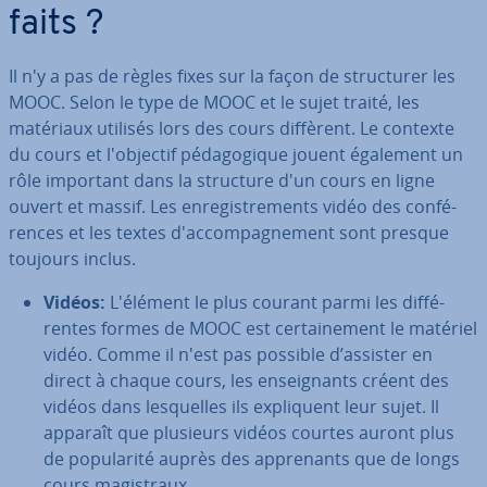
faits ?
Il n'y a pas de règles fixes sur la façon de struc­tu­rer les
MOOC. Selon le type de MOOC et le sujet traité, les
matériaux utilisés lors des cours diffèrent. Le contexte
du cours et l'ob­jec­tif pé­da­go­gique jouent également un
rôle important dans la structure d'un cours en ligne
ouvert et massif. Les en­re­gis­tre­ments vidéo des con­fé­
rences et les textes d'ac­com­pag­ne­ment sont presque
toujours inclus.
Vidéos:
L'élément le plus courant parmi les dif­fé­
rentes formes de MOOC est cer­tai­ne­ment le matériel
vidéo. Comme il n'est pas possible d’assister en
direct à chaque cours, les en­seig­nants créent des
vidéos dans les­quelles ils ex­pli­quent leur sujet. Il
apparaît que plusieurs vidéos courtes auront plus
de po­pu­la­rité auprès des ap­pre­nants que de longs
cours ma­gis­traux.