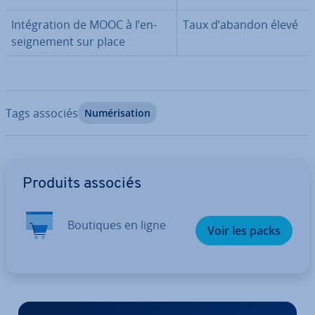
In­té­gra­tion de MOOC à l’en­
Taux d’abandon élevé
seig­ne­ment sur place
Tags associés
Nu­mé­ri­sa­tion
Aller au menu principal
Produits associés
Boutiques en ligne
Voir les packs