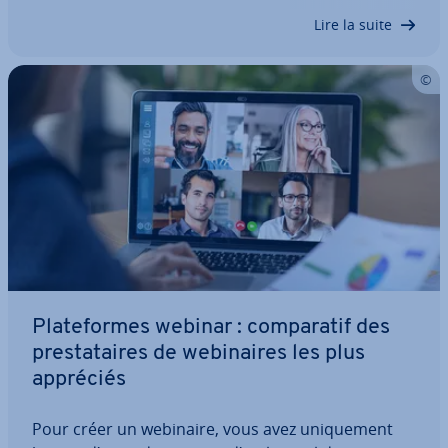
pour préparer et struc­tu­rer un…
Lire la suite
Pla­te­formes webinar : com­pa­ra­tif des
pres­ta­taires de we­bi­naires les plus
appréciés
Pour créer un webinaire, vous avez uni­que­ment