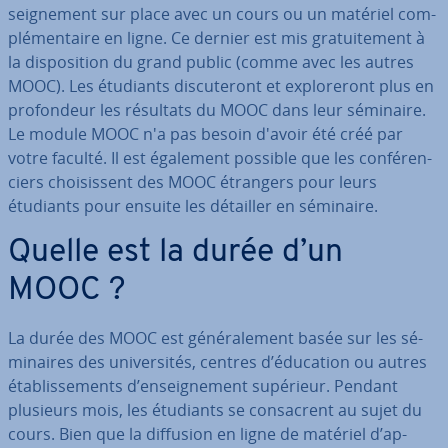
seig­ne­ment sur place avec un cours ou un matériel com­
plé­men­taire en ligne. Ce dernier est mis gra­tui­te­ment à
la dis­po­si­tion du grand public (comme avec les autres
MOOC). Les étudiants dis­cu­te­ront et ex­plo­re­ront plus en
pro­fon­deur les résultats du MOOC dans leur séminaire.
Le module MOOC n'a pas besoin d'avoir été créé par
votre faculté. Il est également possible que les con­fé­ren­
ciers choi­sis­sent des MOOC étrangers pour leurs
étudiants pour ensuite les détailler en séminaire.
Quelle est la durée d’un
MOOC ?
La durée des MOOC est gé­né­ra­le­ment basée sur les sé­
mi­naires des uni­ver­si­tés, centres d’éducation ou autres
éta­blis­se­ments d’en­seig­ne­ment supérieur. Pendant
plusieurs mois, les étudiants se con­sacrent au sujet du
cours. Bien que la diffusion en ligne de matériel d’ap­