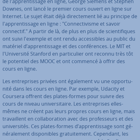
de l'ap­pren­tis­sage en ligne, George Siemens et Stephen
Downes, ont lancé le premier cours ouvert en ligne sur
Internet. Le sujet était déjà di­rec­te­ment lié au principe de
l'ap­pren­tis­sage en ligne : "Con­nec­ti­visme et savoir
connectif." A partir de là, de plus en plus de scien­ti­fiques
ont suivi l'exemple et ont rendu ac­ces­sibles au public du
matériel d’ap­pren­tis­sage et des con­fé­rences. Le MIT et
l'Uni­ver­sité Stanford en par­ti­cu­lier ont reconnu très tôt
le potentiel des MOOC et ont commencé à offrir des
cours en ligne.
Les en­tre­prises privées ont également vu une op­por­tu­
nité dans les cours en ligne. Par exemple, Udacity et
Coursera offrent des plates-formes pour suivre des
cours de niveau uni­ver­si­taire. Les en­tre­prises elles-
mêmes ne créent pas leurs propres cours en ligne, mais
tra­vail­lent en col­la­bo­ra­tion avec des pro­fes­seurs et des
uni­ver­si­tés. Ces plates-formes d’ap­pren­tis­sage sont gé­
né­ra­le­ment dis­po­nibles gra­tui­te­ment. Cependant, les