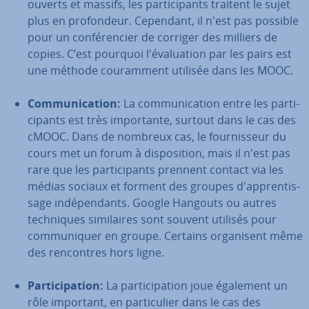
ouverts et massifs, les par­ti­ci­pants traitent le sujet
plus en pro­fon­deur. Cependant, il n'est pas possible
pour un con­fé­ren­cier de corriger des milliers de
copies. C’est pourquoi l'éva­lua­tion par les pairs est
une méthode cou­ram­ment utilisée dans les MOOC.
Com­mu­ni­ca­tion:
La com­mu­ni­ca­tion entre les par­ti­
ci­pants est très im­por­tante, surtout dans le cas des
cMOOC. Dans de nombreux cas, le four­nis­seur du
cours met un forum à dis­po­si­tion, mais il n'est pas
rare que les par­ti­ci­pants prennent contact via les
médias sociaux et forment des groupes d'ap­pren­tis­
sage in­dé­pen­dants. Google Hangouts ou autres
tech­niques si­mi­laires sont souvent utilisés pour
com­mu­ni­quer en groupe. Certains or­ga­ni­sent même
des ren­contres hors ligne.
Par­ti­ci­pa­tion:
La par­ti­ci­pa­tion joue également un
rôle important, en par­ti­cu­lier dans le cas des