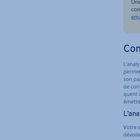
Une
com­
ema
Com
L’analy
permett
son pa
de cons
quent c
émette
L’ana
Votre 
dévoile