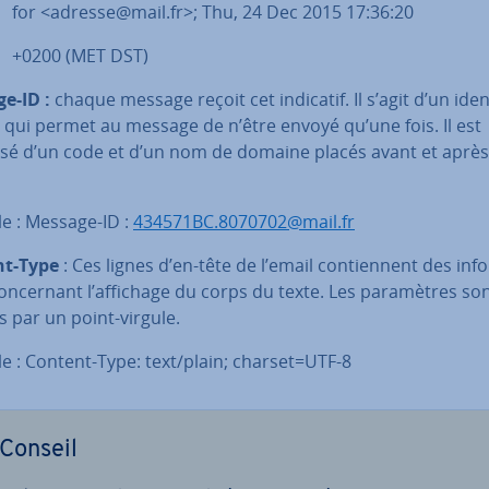
adresse@mail.fr>; Thu, 24 Dec 2015 17:36:20
0 (MET DST)
e-ID :
chaque message reçoit cet indicatif. Il s’agit d’un iden­t
 qui permet au message de n’être envoyé qu’une fois. Il est
é d’un code et d’un nom de domaine placés avant et après
e : Message-ID :
434571BC.8070702@mail.fr
nt-Type
: Ces lignes d’en-tête de l’email con­tien­nent des in­f
on­cer­nant l’affichage du corps du texte. Les pa­ra­mètres so
 par un point-virgule.
e : Content-Type: text/plain; charset=UTF-8
Conseil