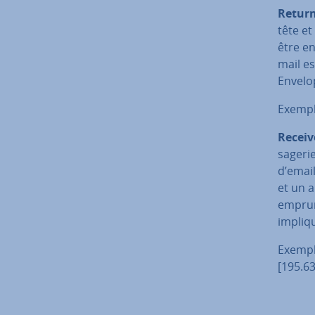
Retur
tête et
être en
mail es
Envelo
Exempl
Receiv
sa­ge­r
d’emai
et un a
emprunt
impliqu
Exempl
[195.63
by ma