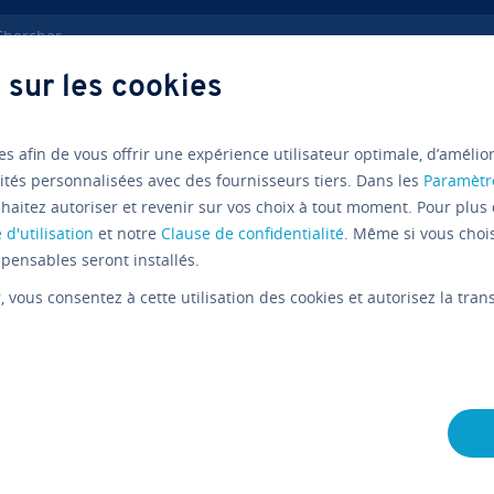
ercher
 sur les cookies
h­niques
Les en-têtes d’emails pour démasquer les spams
es afin de vous offrir une expérience utilisateur optimale, d’amélio
ités personnalisées avec des fournisseurs tiers. Dans les
Paramètr
News­let­ter
haitez autoriser et revenir sur vos choix à tout moment. Pour plus 
 d'utilisation
et notre
Clause de confidentialité
. Même si vous choi
Quelles in­
pensables seront installés.
r
, vous consentez à cette utilisation des cookies et autorisez la tr
con­tien­n
d’emails ?
L'équipe édi­to­riale IONOS
08/08/2019
8 mins