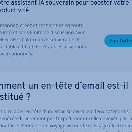
tre assistant IA souverain pour booster votre
o­duc­ti­vité
mandez, créez et re­cher­chez en toute
curité et sans limite de dis­cus­sion avec
OS GPT : l'al­ter­na­tive sou­ve­raine et
Voir l'offr
ordable à ChatGPT et autres as­sis­tants
­ver­sa­tion­nels.
ment un en-tête d’email est-il
stitué ?
 dire que l’en-tête d’un email se divise en deux ca­té­go­ries :
générée di­rec­te­ment par l’ex­pé­di­teur et celle envoyée par l
ti­na­taire. Pendant son voyage virtuel, le message élec­tro­ni