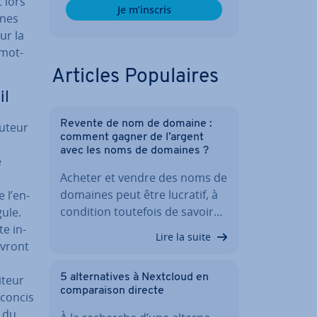
t lors
Je m’inscris
gnes
ur la
 mot-
Articles Po­pu­laires
il
Revente de nom de domaine :
auteur
comment gagner de l’argent
avec les noms de domaines ?
e
Acheter et vendre des noms de
domaines peut être lucratif, à
e l’en-
condition toutefois de savoir…
gule.
te in­
Lire la suite
evront
5 al­ter­na­tives à Nextcloud en
i­teur
com­pa­rai­son directe
t concis
n du