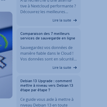
À la recherche d’une al­ter­na­
tive à Nextcloud per­for­mante ?
Découvrez les meil­leures…
Lire la suite
Com­pa­rai­son des 7 meilleurs
services de sau­ve­garde en ligne
Sau­ve­gar­dez vos données de
manière fiable dans le Cloud !
Vos données sont en sécurité…
Lire la suite
Debian 13 Upgrade : comment
mettre à niveau vers Debian 13
étape par étape ?
Ce guide vous aide à mettre à
niveau Debian 13 en toute