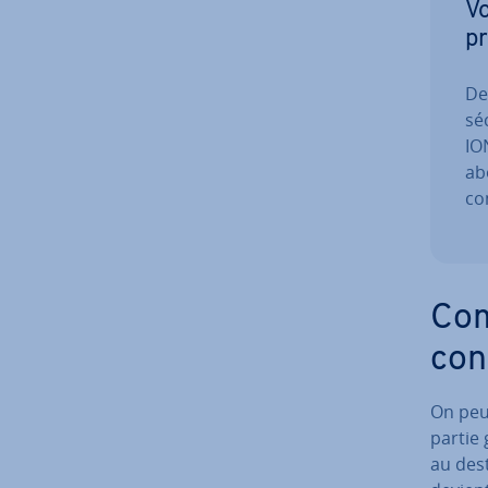
Vo
pr
De
sé
ION
ab
con
Com
con
On peut
partie 
au des­