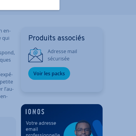
n en-
e qui
Produits associés
Adresse mail
s­pond,
sécurisée
lques
e
Voir les packs
’ex­pé­
petite
r l’au­
 en-