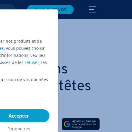
Produits IONOS
rer nos produits et de
es
, vous pouvez choisir
d'informations, veuillez
sissez de les
refuser
, les
for­ma­tions
ansmission de vos données
ent les en-têtes
Accepter
Partager sur Facebook
Partager sur Twitter
Partager sur LinkedIn
Paramètres