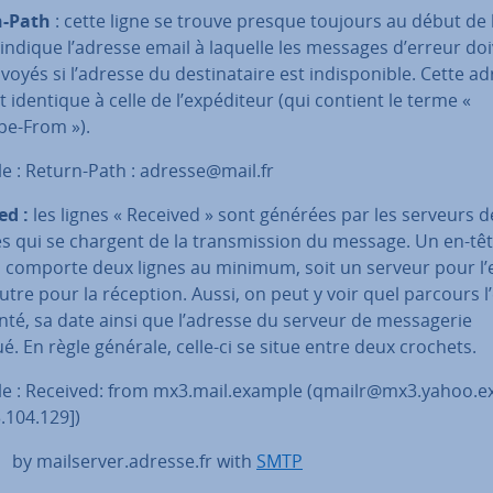
n-Path
: cette ligne se trouve presque toujours au début de l
 indique l’adresse email à laquelle les messages d’erreur do
voyés si l’adresse du des­ti­na­taire est in­dis­po­nible. Cette a
t identique à celle de l’ex­pé­di­teur (qui contient le terme «
pe-From »).
e : Return-Path : adresse@mail.fr
ed :
les lignes « Received » sont générées par les serveurs 
ies qui se chargent de la trans­mis­sion du message. Un en-tê
l comporte deux lignes au minimum, soit un serveur pour l’
utre pour la réception. Aussi, on peut y voir quel parcours l
é, sa date ainsi que l’adresse du serveur de mes­sa­ge­rie
é. En règle générale, celle-ci se situe entre deux crochets.
e : Received: from mx3.mail.example (qmailr@mx3.yahoo.
.104.129])
il­ser­ver.adresse.fr with
SMTP