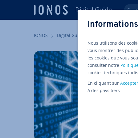
Digital Guide
Ch
Aller au contenu principal
Informations
IONOS
Digital Guide
Email
Aspects tec
Nous utilisons des cooki
vous montrer des public
les cookies que vous sou
consulter notre
Politique
cookies techniques indis
En cliquant sur
Accepte
à des pays tiers.