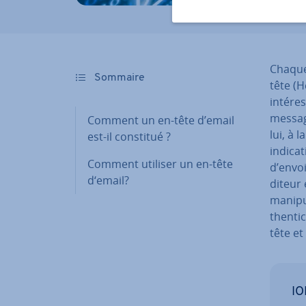
Chaque
Sommaire
tête (H
intéres
message
Comment un en-tête d’email
lui, à 
est-il constitué ?
in­di­ca
Comment utiliser un en-tête
d’envoi
d‘email?
di­teur
ma­ni­p
then­ti
tête et
IO