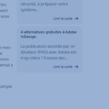
sécurité, à préparer votre
’en-
système…
ivent
dresse
Lire la suite
4 al­ter­na­tives gratuites à Adobe
InDesign
La pu­bli­ca­tion assistée par or­
de mes­
di­na­teur (PAO) avec Adobe est
te
trop chère ? Il existe des…
envoi
’email a
Lire la suite
example