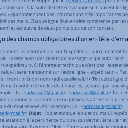
t une sorte d’enveloppe que les
serveurs de mail
pro­dui­sen
rans­mis­sion. À la suite de cette enveloppe se trouvent les li
ved » qui con­tien­nent des in­for­ma­tions très im­por­tantes po
bi­lité des mails. Chaque ligne d’un en-tête commence par un
 nom) et est suivie de deux points puis de son contenu.
u des champs obli­ga­toires d’un en-tête d’ema
 contient les in­for­ma­tions sur l’ex­pé­di­teur, autrement dit l’
il. Il existe aussi des clients de mes­sa­ge­rie qui au­to­ri­sent
rs ex­pé­di­teurs. Si l’émetteur technique n’est pas l’auteur d
, celui-ci sera mentionné sur l’autre ligne « ex­pé­di­teur ». Par
e : From : prénom nom <adresse@mail.fr>
To
: cette ligne d
 l’email contient le ou les des­ti­na­taires, séparés par une vir
mple : To : <
adresse1@mail.fr
>, <
adresse2@mail.fr
>
Cc
: cet
tion op­tion­nelle contient une ou plusieurs adresses qui rec
ie du mail envoyé. Par exemple : Cc : <
adresse3@mail.fr
>,
se4@mail.fr
>
Objet
: l’objet indique le sujet du mail. L’ex­pé­d
ire attention à la per­ti­nence du titre, qui devrait être clair e
 des­ti­na­taire. Exemple : Objet : Compte rendu de la réunio