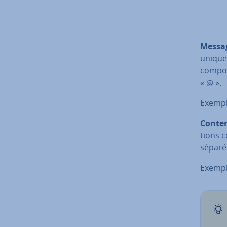
for <
+020
Messag
unique
compos
« @ ».
Exempl
Conte
tions c
séparés
Exempl