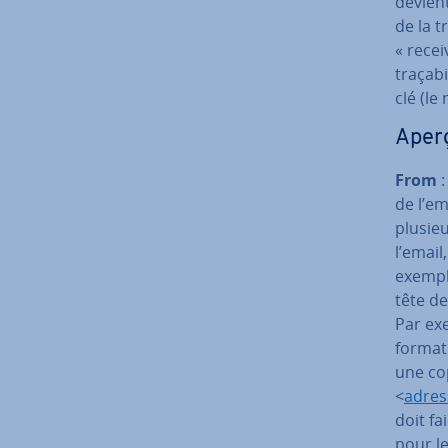
devien
de la t
« recei
tra­ça­
clé (le
Aperç
From
:
de l’ema
plusieu
l’email
exempl
tête de
Par exe
for­ma­
une cop
<
adres
doit fa
pour le