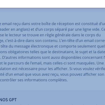
 email reçu dans votre boîte de réception est constitué d’u
eader en anglais) et d’un corps séparé par une ligne vide. C
se le lecteur se trouve en règle générale dans le corps du
, c’est-à-dire dans son contenu. L’en-tête d’un email cor­re
la tête du message élec­tro­nique et comporte seulement que
­tions obli­ga­toires telles que le des­ti­na­taire, le sujet et la dat
. D’autres in­for­ma­tions sont aussi dis­po­nibles con­cer­nant l
 et le parcours de l’email, mais celles-ci sont masquées. Une 
u­la­tion est né­ces­saire pour les afficher. Si vous voulez vérifie
­cité d’un email que vous avez reçu, vous pouvez afficher son
 contrôler ses in­for­ma­tions complètes.
NOS GPT