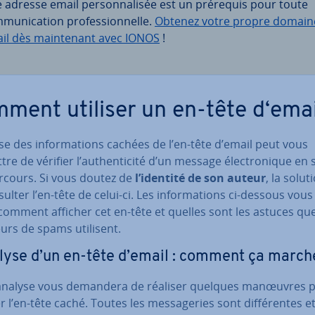
 adresse email per­son­na­li­sée est un prérequis pour toute
mu­ni­ca­tion pro­fes­sion­nelle.
Obtenez votre propre domain
il dès main­te­nant avec IONOS
!
ment utiliser un en-tête d‘emai
se des in­for­ma­tions cachées de l’en-tête d’email peut vous
re de vérifier l’au­then­ti­cité d’un message élec­tro­nique en 
rcours. Si vous doutez de
l’identité de son auteur
, la solut
ulter l’en-tête de celui-ci. Les in­for­ma­tions ci-dessous vous e
omment afficher cet en-tête et quelles sont les astuces que
urs de spams utilisent.
lyse d’un en-tête d’email : comment ça march
analyse vous demandera de réaliser quelques manœuvres 
r l’en-tête caché. Toutes les mes­sa­ge­ries sont dif­fé­rentes e