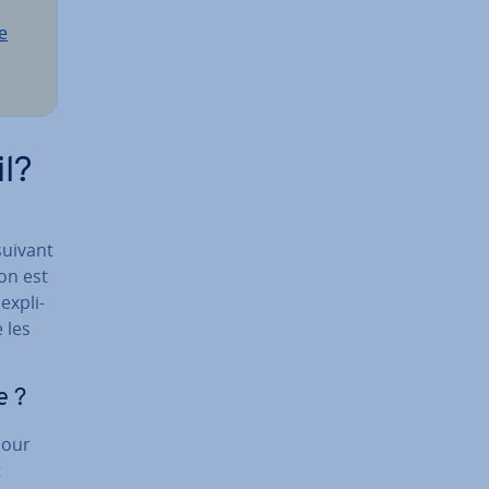
e
l?
suivant
ion est
x­pli­
 les
e ?
pour
t