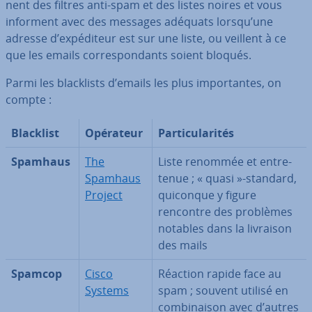
nent des filtres anti-spam et des listes noires et vous
informent avec des messages adéquats lorsqu’une
adresse d’ex­pé­di­teur est sur une liste, ou veillent à ce
que les emails cor­res­pon­dants soient bloqués.
Parmi les bla­ck­lists d’emails les plus im­por­tantes, on
compte :
Blacklist
Opérateur
Par­ti­cu­la­ri­tés
Spamhaus
The
Liste renommée et en­tre­
Spamhaus
te­nue ; « quasi »-standard,
Project
quiconque y figure
rencontre des problèmes
notables dans la livraison
des mails
Spamcop
Cisco
Réaction rapide face au
Systems
spam ; souvent utilisé en
com­bi­nai­son avec d’autres