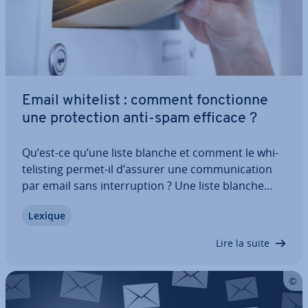
Email whitelist : comment fonc­tionne
une pro­tec­tion anti-spam efficace ?
Qu’est-ce qu’une liste blanche et comment le whi­
te­lis­ting permet-il d’assurer une com­mu­ni­ca­tion
par email sans in­ter­rup­tion ? Une liste blanche
regroupe des adresses ou domaines autorisés afin
Lexique
d’exclure les contenus in­dé­si­rables du trafic. Elle
peut être con­fi­gu­rée auprès de…
Lire la suite