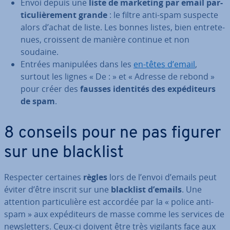
Envoi depuis une
liste de marketing par email par­
ti­cu­liè­re­ment grande
: le filtre anti-spam suspecte
alors d’achat de liste. Les bonnes listes, bien en­tre­te­
nues, croissent de manière continue et non
soudaine.
Entrées ma­ni­pu­lées dans les
en-têtes d’email
,
surtout les lignes « De : » et « Adresse de rebond »
pour créer des
fausses identités des ex­pé­di­teurs
de spam
.
8 conseils pour ne pas figurer
sur une blacklist
Respecter certaines
règles
lors de l’envoi d’emails peut
éviter d’être inscrit sur une
blacklist d’emails
. Une
attention par­ti­cu­lière est accordée par la « police anti-
spam » aux ex­pé­di­teurs de masse comme les services de
news­let­ters. Ceux-ci doivent être très vigilants face aux