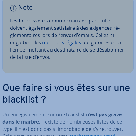
Note
Les four­nis­seurs com­mer­ciaux en par­ti­cu­lier
doivent également sa­tis­faire à des exigences ré­
gle­men­taires lors de l’envoi d’emails. Celles-ci
englobent les
mentions légales
obli­ga­toires et un
lien per­met­tant au des­ti­na­taire de se dé­sa­bon­ner
de la liste d’envoi.
Que faire si vous êtes sur une
blacklist ?
Un en­re­gis­tre­ment sur une blacklist
n’est pas gravé
dans le marbre
. Il existe de nom­breuses listes de ce
type, il n’est donc pas si im­pro­bable de s’y retrouver.