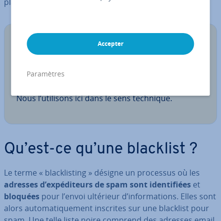
placent les ex­pé­di­teurs sur les listes noires.
Note
Accepter
Le terme « blacklist » s’établit dans un contexte
technique. Bien qu’il ait une mauvaise con­no­ta­
Paramètres
tion, son origine n’est pas motivée par le racisme.
Nous l’utilisons ici dans le sens technique.
Qu’est-ce qu’une blacklist ?
Le terme « bla­ck­lis­ting » désigne un processus où les
adresses d’ex­pé­di­teurs de spam sont iden­ti­fiées
et
bloquées
pour l’envoi ultérieur d’in­for­ma­tions. Elles sont
alors au­to­ma­ti­que­ment inscrites sur une blacklist pour
spam. Une telle liste noire comprend des adresses email,