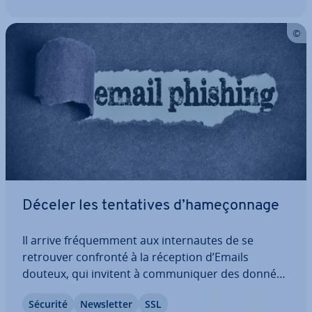
Déceler les ten­ta­tives d’ha­me­çon­nage
Il arrive fré­quem­ment aux in­ter­nautes de se
retrouver confronté à la réception d’Emails
douteux, qui invitent à com­mu­ni­quer des données
sensibles telles que les coor­don­nées bancaires.
Sécurité
News­let­ter
SSL
Ces ten­ta­tives de ha­me­çon­nage sont un véritable