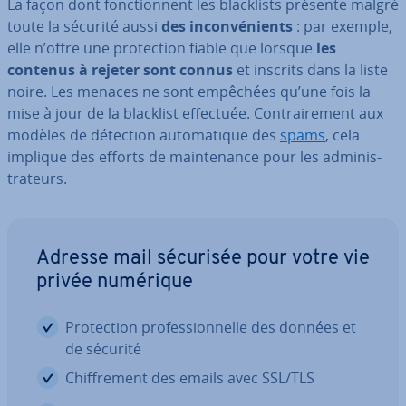
La façon dont fonc­tion­nent les bla­ck­lists présente malgré
toute la sécurité aussi
des in­con­vé­nients
: par exemple,
elle n’offre une pro­tec­tion fiable que lorsque
les
contenus à rejeter sont connus
et inscrits dans la liste
noire. Les menaces ne sont empêchées qu’une fois la
mise à jour de la blacklist effectuée. Con­trai­re­ment aux
modèles de détection au­to­ma­tique des
spams
, cela
implique des efforts de main­te­nance pour les ad­mi­nis­
tra­teurs.
Adresse mail sécurisée pour votre vie
privée numérique
Pro­tec­tion pro­fes­sion­nelle des données et
de sécurité
Chif­fre­ment des emails avec SSL/TLS