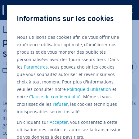
Digital Guide
Informations sur les cookies
Aller au contenu principal
Les bla­ck­lists d’emails : une
Nous utilisons des cookies afin de vous offrir une
pro­tec­tion sûre contre le
expérience utilisateur optimale, d’améliorer nos
produits et de vous montrer des publicités
spam
personnalisées avec des fournisseurs tiers. Dans
L'équipe édi­to­riale IONOS
Partager s
Partag
P
les
Paramètres
, vous pouvez choisir les cookies
18/11/2025
que vous souhaitez autoriser et revenir sur vos
choix à tout moment. Pour plus d'informations,
veuillez consulter notre
Politique d'utilisation
et
Sommaire
notre
Clause de confidentialité
. Même si vous
Les bla­ck­lists protègent les uti­li­sa­teurs contre des emails
choisissez de les
refuser
, les cookies techniques
in­dé­si­rables comme le spam. Les four­nis­seurs d’accès
indispensables seront installés.
Internet et les pres­ta­taires externes utilisent l’in­tel­li­
En cliquant sur
Accepter
, vous consentez à cette
gence ar­ti­fi­cielle, capable de re­con­naître des motifs ré­
utilisation des cookies et autorisez la transmission
cur­rents, si­mi­laires ou falsifiés. Les filtres générés
de vos données à des pays tiers.