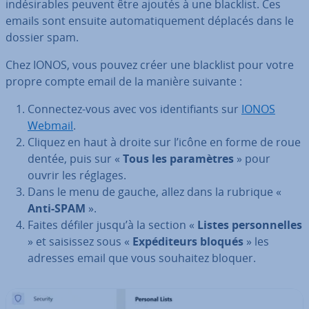
in­dé­si­rables peuvent être ajoutés à une blacklist. Ces
emails sont ensuite au­to­ma­ti­que­ment déplacés dans le
dossier spam.
Chez IONOS, vous pouvez créer une blacklist pour votre
propre compte email de la manière suivante :
Connectez-vous avec vos iden­ti­fiants sur
IONOS
Webmail
.
Cliquez en haut à droite sur l’icône en forme de roue
dentée, puis sur «
Tous les pa­ra­mètres
» pour
ouvrir les réglages.
Dans le menu de gauche, allez dans la rubrique «
Anti-SPAM
».
Faites défiler jusqu’à la section «
Listes per­son­nelles
» et saisissez sous «
Ex­pé­di­teurs bloqués
» les
adresses email que vous souhaitez bloquer.