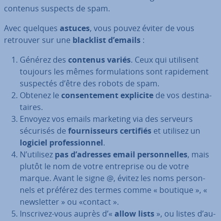
contenus suspects de spam.
Avec quelques
astuces
, vous pouvez éviter de vous
retrouver sur une
blacklist d’emails
:
Générez des
contenus variés
. Ceux qui utilisent
toujours les mêmes for­mu­la­tions sont ra­pi­de­ment
suspectés d’être des robots de spam.
Obtenez le
con­sen­te­ment explicite
de vos des­ti­na­
taires.
Envoyez vos emails marketing via des serveurs
sécurisés de
four­nis­seurs certifiés
et utilisez un
logiciel pro­fes­sion­nel
.
N’utilisez
pas d’adresses email per­son­nelles
, mais
plutôt le nom de votre en­tre­prise ou de votre
marque. Avant le signe @, évitez les noms per­son­
nels et préférez des termes comme « boutique », «
news­let­ter » ou «contact ».
Inscrivez-vous auprès d’«
allow lists
», ou listes d’au­