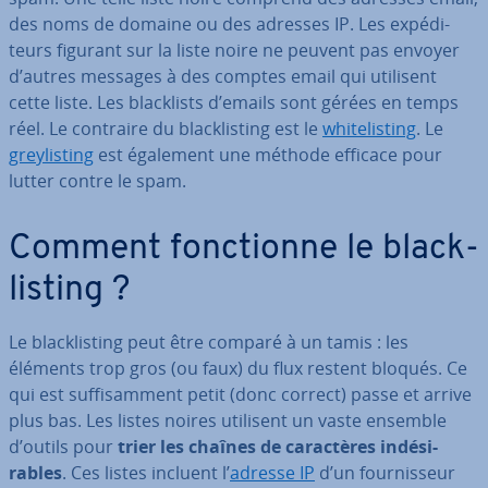
des noms de domaine ou des adresses IP. Les ex­pé­di­
teurs figurant sur la liste noire ne peuvent pas envoyer
d’autres messages à des comptes email qui utilisent
cette liste. Les bla­ck­lists d’emails sont gérées en temps
réel. Le contraire du bla­ck­lis­ting est le
whi­te­lis­ting
. Le
grey­lis­ting
est également une méthode efficace pour
lutter contre le spam.
Comment fonc­tionne le bla­ck­
lis­ting ?
Le bla­ck­lis­ting peut être comparé à un tamis : les
éléments trop gros (ou faux) du flux restent bloqués. Ce
qui est suf­fi­sam­ment petit (donc correct) passe et arrive
plus bas. Les listes noires utilisent un vaste ensemble
d’outils pour
trier les chaînes de ca­rac­tères in­dé­si­
rables
. Ces listes incluent l’
adresse IP
d’un four­nis­seur