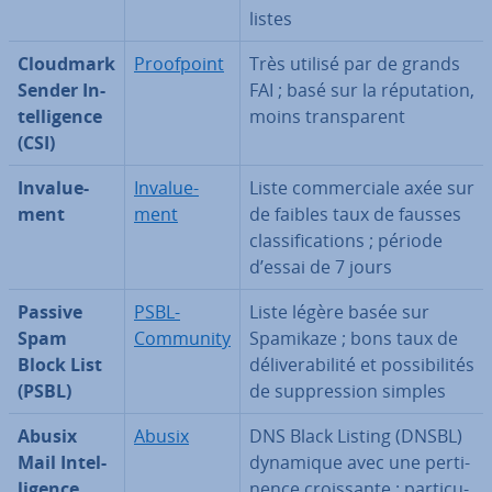
listes
Cloudmark
Proof­point
Très utilisé par de grands
Sender In­
FAI ; basé sur la ré­pu­ta­tion,
tel­li­gence
moins trans­pa­rent
(CSI)
In­va­lue­
In­va­lue­
Liste com­mer­ciale axée sur
ment
ment
de faibles taux de fausses
clas­si­fi­ca­tions ; période
d’essai de 7 jours
Passive
PSBL-
Liste légère basée sur
Spam
Community
Spamikaze ; bons taux de
Block List
dé­li­ve­ra­bi­lité et pos­si­bi­li­tés
(PSBL)
de sup­pres­sion simples
Abusix
Abusix
DNS Black Listing (DNSBL)
Mail In­tel­
dynamique avec une per­ti­
li­gence
nence crois­sante ; par­ti­cu­