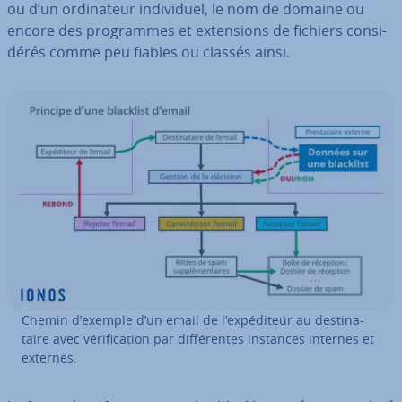
ou d’un or­di­na­teur in­di­vi­duel, le nom de domaine ou
encore des pro­grammes et ex­ten­sions de fichiers con­si­
dé­rés comme peu fiables ou classés ainsi.
Chemin d’exemple d’un email de l’ex­pé­di­teur au des­ti­na­
taire avec vé­ri­fi­ca­tion par dif­fé­rentes instances internes et
externes.