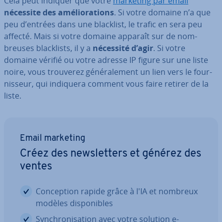
Cela peut indiquer que votre
marketing par email
nécessite des amé­lio­ra­tions
. Si votre domaine n’a que
peu d’entrées dans une blacklist, le trafic en sera peu
affecté. Mais si votre domaine apparaît sur de nom­
breuses bla­ck­lists, il y a
nécessité d’agir
. Si votre
domaine vérifié ou votre adresse IP figure sur une liste
noire, vous trouverez gé­né­ra­le­ment un lien vers le four­
nis­seur, qui indiquera comment vous faire retirer de la
liste.
Email marketing
Créez des news­let­ters et générez des
ventes
Con­cep­tion rapide grâce à l'IA et nombreux
modèles dis­po­nibles
Syn­chro­ni­sa­tion avec votre solution e-