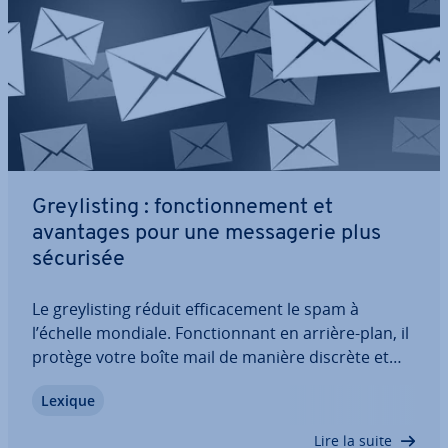
Grey­lis­ting : fonc­tion­ne­ment et
avantages pour une mes­sa­ge­rie plus
sécurisée
Le grey­lis­ting réduit ef­fi­ca­ce­ment le spam à
l’échelle mondiale. Fonc­tion­nant en arrière-plan, il
protège votre boîte mail de manière discrète et
fiable, sans que vous vous en rendiez compte.
Lexique
Découvrez dans cet article du Digital Guide de
IONOS comment cette méthode agit et…
Lire la suite