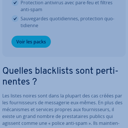
Pro­tec­tion antivirus avec pare-feu et filtres
anti-spam
Sau­ve­gardes quo­ti­diennes, pro­tec­tion quo­
ti­dienne
Voir les packs
Quelles bla­ck­lists sont per­ti­
nentes ?
Les listes noires sont dans la plupart des cas créées par
les four­nis­seurs de mes­sa­ge­rie eux-mêmes. En plus des
mé­ca­nismes et services propres aux four­nis­seurs, il
existe un grand nombre de pres­ta­taires publics qui
agissent comme une « police anti-spam ». Ils main­tien­