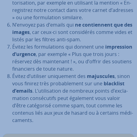
to­ri­sa­tion, par exemple en utilisant la mention « En­
re­gis­trez notre contact dans votre carnet d’adresses
» ou une for­mu­la­tion similaire.
N’envoyez pas d’emails qui
ne con­tien­nent que des
images
, car ceux-ci sont con­si­dé­rés comme vides et
listés par les filtres anti-spam.
Évitez les for­mu­la­tions qui donnent une
im­pres­sion
d’urgence
, par exemple « Plus que trois jours :
réservez dès main­te­nant ! », ou d’offrir des soutiens
fi­nan­ciers de toute nature.
Évitez d’utiliser uni­que­ment des
ma­jus­cules
, sinon
vous finirez très pro­ba­ble­ment sur une
blacklist
d’emails
. L’uti­li­sa­tion de nombreux points d’ex­cla­
ma­tion con­sé­cu­tifs peut également vous valoir
d’être ca­té­go­risé comme spam, tout comme les
contenus liés aux jeux de hasard ou à certains mé­di­
ca­ments.