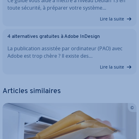
Ce guide vous aide à mettre à niveau Debian 13 en
toute sécurité, à préparer votre système…
Lire la suite
4 al­ter­na­tives gratuites à Adobe InDesign
La pu­bli­ca­tion assistée par or­di­na­teur (PAO) avec
Adobe est trop chère ? Il existe des…
Lire la suite
Articles si­mi­laires