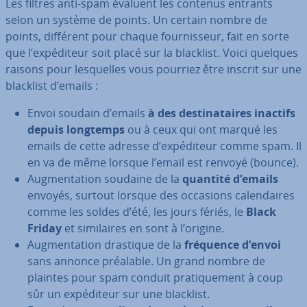
Les filtres anti-spam évaluent les contenus entrants
selon un système de points. Un certain nombre de
points, différent pour chaque four­nis­seur, fait en sorte
que l’ex­pé­di­teur soit placé sur la blacklist. Voici quelques
raisons pour les­quelles vous pourriez être inscrit sur une
blacklist d’emails :
Envoi soudain d’emails
à des des­ti­na­taires inactifs
depuis longtemps
ou à ceux qui ont marqué les
emails de cette adresse d’ex­pé­di­teur comme spam. Il
en va de même lorsque l’email est renvoyé (bounce).
Aug­men­ta­tion soudaine de la
quantité d’emails
envoyés, surtout lorsque des occasions ca­len­daires
comme les soldes d’été, les jours fériés, le
Black
Friday
et si­mi­laires en sont à l’origine.
Aug­men­ta­tion drastique de la
fréquence d’envoi
sans annonce préalable. Un grand nombre de
plaintes pour spam conduit pra­ti­que­ment à coup
sûr un ex­pé­di­teur sur une blacklist.