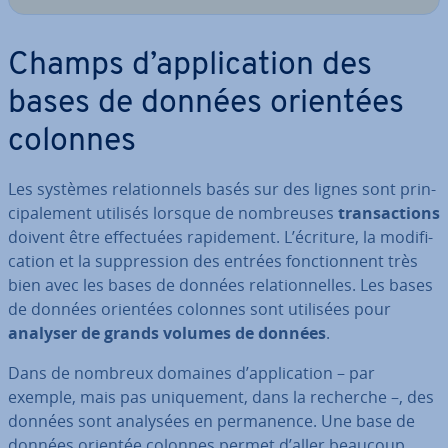
Champs d’ap­pli­ca­tion des
bases de données orientées
colonnes
Les systèmes re­la­tion­nels basés sur des lignes sont prin­
ci­pa­le­ment utilisés lorsque de nom­breuses
tran­sac­tions
doivent être ef­fec­tuées ra­pi­de­ment. L’écriture, la mo­di­fi­
ca­tion et la sup­pres­sion des entrées fonc­tion­nent très
bien avec les bases de données re­la­tion­nelles. Les bases
de données orientées colonnes sont utilisées pour
analyser de grands volumes de données
.
Dans de nombreux domaines d’ap­pli­ca­tion – par
exemple, mais pas uni­que­ment, dans la recherche –, des
données sont analysées en per­ma­nence. Une base de
données orientée colonnes permet d’aller beaucoup