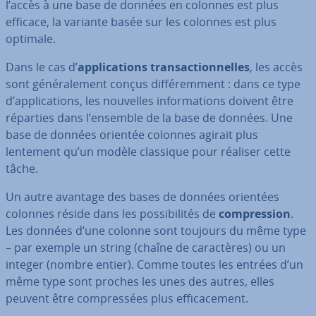
l’accès à une base de données en colonnes est plus
efficace, la variante basée sur les colonnes est plus
optimale.
Dans le cas d’
ap­pli­ca­tions tran­sac­tion­nelles
, les accès
sont gé­né­ra­le­ment conçus dif­fé­rem­ment : dans ce type
d’ap­pli­ca­tions, les nouvelles in­for­ma­tions doivent être
réparties dans l’ensemble de la base de données. Une
base de données orientée colonnes agirait plus
lentement qu’un modèle classique pour réaliser cette
tâche.
Un autre avantage des bases de données orientées
colonnes réside dans les pos­si­bi­li­tés de
com­pres­sion
.
Les données d’une colonne sont toujours du même type
– par exemple un string (chaîne de ca­rac­tères) ou un
integer (nombre entier). Comme toutes les entrées d’un
même type sont proches les unes des autres, elles
peuvent être com­pres­sées plus ef­fi­ca­ce­ment.