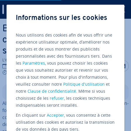
Digital Guide
Informations sur les cookies
Aller au contenu principal
Base de données orientée
Nous utilisons des cookies afin de vous offrir une
colonnes : ex­pli­ca­tion du
expérience utilisateur optimale, d’améliorer nos
produits et de vous montrer des publicités
système
personnalisées avec des fournisseurs tiers. Dans
L'équipe édi­to­riale IONOS
les
Paramètres
, vous pouvez choisir les cookies
Partager s
Partag
P
23/03/2020
que vous souhaitez autoriser et revenir sur vos
5 mins
choix à tout moment. Pour plus d'informations,
veuillez consulter notre
Politique d'utilisation
et
notre
Clause de confidentialité
. Même si vous
Sommaire
choisissez de les
refuser
, les cookies techniques
Alors que la plupart des
bases de données
divisent les in­
indispensables seront installés.
for­ma­tions en lignes, les bases de données orientées
En cliquant sur
Accepter
, vous consentez à cette
colonnes procèdent de la manière opposée. Avec ces
utilisation des cookies et autorisez la transmission
dernières, et comme leur nom l’indique, les données
de vos données à des pays tiers.