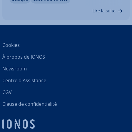
stockent, traitent, mettent à dis­po­si­tion et
évaluent des ensembles de données sous…
Lire la suite
Cookies
À propos de IONOS
Newsroom
Centre d'As­sis­tance
CGV
Clause de con­fi­den­tia­lité