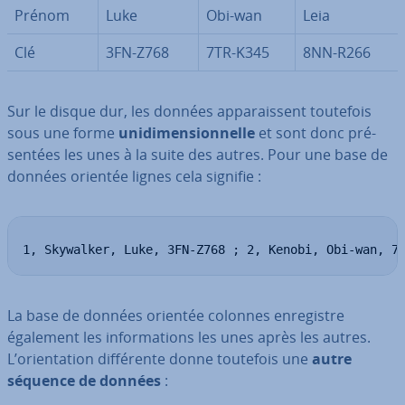
Prénom
Luke
Obi-wan
Leia
Clé
3FN-Z768
7TR-K345
8NN-R266
Sur le disque dur, les données ap­pa­rais­sent toutefois
sous une forme
uni­di­men­sion­nelle
et sont donc pré­
sen­tées les unes à la suite des autres. Pour une base de
données orientée lignes cela signifie :
1, Skywalker, Luke, 3FN-Z768 ; 2, Kenobi, Obi-wan, 7
La base de données orientée colonnes en­re­gistre
également les in­for­ma­tions les unes après les autres.
L’orien­ta­tion dif­fé­rente donne toutefois une
autre
séquence de données
: