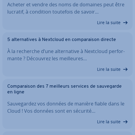
Acheter et vendre des noms de domaines peut être
lucratif, à condition toutefois de savoir…
Lire la suite
5 al­ter­na­tives à Nextcloud en com­pa­rai­son directe
À la recherche d’une al­ter­na­tive à Nextcloud per­for­
mante ? Découvrez les meil­leures…
Lire la suite
Com­pa­rai­son des 7 meilleurs services de sau­ve­garde
en ligne
Sau­ve­gar­dez vos données de manière fiable dans le
Cloud ! Vos données sont en sécurité…
Lire la suite