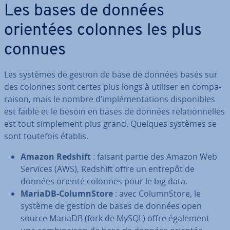
Les bases de données
orientées colonnes les plus
connues
Les systèmes de gestion de base de données basés sur
des colonnes sont certes plus longs à utiliser en com­pa­
rai­son, mais le nombre d’im­plé­men­ta­tions dis­po­nibles
est faible et le besoin en bases de données re­la­tion­nelles
est tout sim­ple­ment plus grand. Quelques systèmes se
sont toutefois établis.
Amazon Redshift
: faisant partie des Amazon Web
Services (AWS), Redshift offre un entrepôt de
données orienté colonnes pour le big data.
MariaDB-Co­lumnS­tore
: avec Co­lumnS­tore, le
système de gestion de bases de données open
source MariaDB (fork de MySQL) offre également