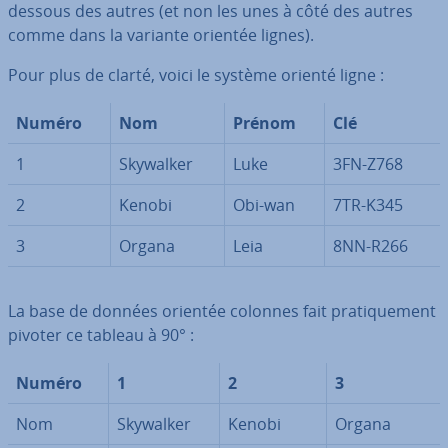
dessous des autres (et non les unes à côté des autres
comme dans la variante orientée lignes).
Pour plus de clarté, voici le système orienté ligne :
Numéro
Nom
Prénom
Clé
1
Skywalker
Luke
3FN-Z768
2
Kenobi
Obi-wan
7TR-K345
3
Organa
Leia
8NN-R266
La base de données orientée colonnes fait pra­ti­que­ment
pivoter ce tableau à 90° :
Numéro
1
2
3
Nom
Skywalker
Kenobi
Organa