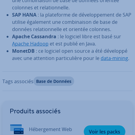
une com­bi­nai­son de base de données orientée
colonnes et re­la­tion­nelle.
SAP HANA
: la pla­te­forme de dé­ve­lop­pe­ment de SAP
utilise également une com­bi­nai­son de base de
données re­la­tion­nelle et orientée colonnes.
Apache Cassandra
: le logiciel libre est basé sur
Apache Hadoop
et est publié en Java.
MonetDB
: ce logiciel open source a été développé
avec une attention par­ti­cu­lière pour le
data-mining
.
Tags associés
Base de Données
Aller au menu principal
Produits associés
Hé­ber­ge­ment Web
Voir les packs