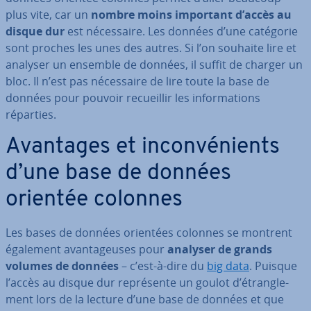
plus vite, car un
nombre moins important d’accès au
disque dur
est né­ces­saire. Les données d’une catégorie
sont proches les unes des autres. Si l’on souhaite lire et
analyser un ensemble de données, il suffit de charger un
bloc. Il n’est pas né­ces­saire de lire toute la base de
données pour pouvoir re­cueil­lir les in­for­ma­tions
réparties.
Avantages et in­con­vé­nients
d’une base de données
orientée colonnes
Les bases de données orientées colonnes se montrent
également avan­ta­geuses pour
analyser de grands
volumes de données
– c’est-à-dire du
big data
. Puisque
l’accès au disque dur re­pré­sente un goulot d’étran­gle­
ment lors de la lecture d’une base de données et que