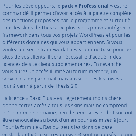
Pour les dé­ve­lop­peurs, le
pack « Pro­fes­sio­nal »
est re­
com­mandé. Il permet d’avoir accès à la palette complète
des fonctions proposées par le programme et surtout à
tous les skins de Thesis. De plus, vous pouvez intégrer le
framework dans tous vos projets WordPress et pour les
dif­fé­rents domaines qui vous ap­par­tien­nent. Si vous
voulez utiliser le framework Thesis comme base pour les
sites de vos clients, il sera né­ces­saire d’acquérir des
licences de site client sup­plé­men­taires. En revanche,
vous aurez un accès illimité au forum membre, un
service d’aide par email mais aussi toutes les mises à
jour à venir à partir de Thesis 2.0.
La licence « Basic Plus » est lé­gè­re­ment moins chère,
donne certes accès à tous les skins mais ne comprend
qu’un nom de domaine, peu de templates et doit surtout
être re­nou­ve­lée au bout d’un an pour ses mises à jour.
Pour la formule « Basic », seuls les skins de base
(« Blank » et « Classic res­pon­sive ») sont proposés, ce qui