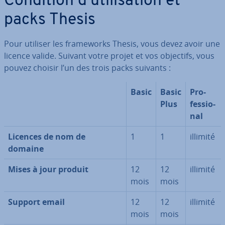
Condition d’uti­li­sa­tion et
packs Thesis
Pour utiliser les fra­me­works Thesis, vous devez avoir une
licence valide. Suivant votre projet et vos objectifs, vous
pouvez choisir l’un des trois packs suivants :
Basic
Basic
Pro­
Plus
fes­sio­
nal
Licences de nom de
1
1
illimité
domaine
Mises à jour produit
12
12
illimité
mois
mois
Support email
12
12
illimité
mois
mois