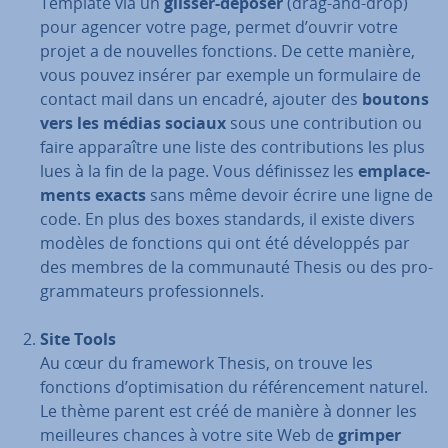
Template via un
glisser-déposer
(drag-and-drop)
pour agencer votre page, permet d’ouvrir votre
projet a de nouvelles fonctions. De cette manière,
vous pouvez insérer par exemple un for­mu­laire de
contact mail dans un encadré, ajouter des
boutons
vers les médias sociaux
sous une con­tri­bu­tion ou
faire ap­pa­raître une liste des con­tri­bu­tions les plus
lues à la fin de la page. Vous dé­fi­nis­sez les
em­pla­ce­
ments exacts
sans même devoir écrire une ligne de
code. En plus des boxes standards, il existe divers
modèles de fonctions qui ont été dé­ve­lop­pés par
des membres de la com­mu­nauté Thesis ou des pro­
gram­ma­teurs pro­fes­sion­nels.
Site Tools
Au cœur du framework Thesis, on trouve les
fonctions d’op­ti­mi­sa­tion du ré­fé­ren­ce­ment naturel.
Le thème parent est créé de manière à donner les
meil­leures chances à votre site Web de
grimper