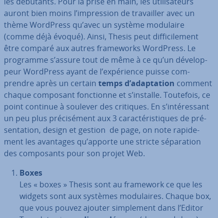
les débutants. Pour la prise en main, les uti­li­sa­teurs
auront bien moins l’im­pres­sion de tra­vail­ler avec un
thème WordPress qu’avec un système modulaire
(comme déjà évoqué). Ainsi, Thesis peut dif­fi­ci­le­ment
être comparé aux autres fra­me­works WordPress. Le
programme s’assure tout de même à ce qu’un dé­ve­lop­
peur WordPress ayant de l’ex­pé­rience puisse com­
prendre après un certain
temps d’adap­ta­tion
comment
chaque composant fonc­tionne et s’installe. Toutefois, ce
point continue à soulever des critiques. En s’in­té­res­sant
un peu plus pré­ci­sé­ment aux 3 ca­rac­té­ris­tiques de pré­
sen­ta­tion, design et gestion de page, on note ra­pi­de­
ment les avantages qu’apporte une stricte sé­pa­ra­tion
des com­po­sants pour son projet Web.
Boxes
Les « boxes » Thesis sont au framework ce que les
widgets sont aux systèmes mo­du­laires. Chaque box,
que vous pouvez ajouter sim­ple­ment dans l’Editor