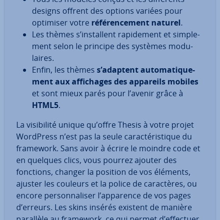
designs offrent des options variées pour
optimiser votre
ré­fé­ren­ce­ment naturel
.
Les thèmes s’ins­tal­lent ra­pi­de­ment et sim­ple­
ment selon le principe des systèmes mo­du­
laires.
Enfin, les thèmes
s’adaptent au­to­ma­ti­que­
ment aux af­fi­chages des appareils mobiles
et sont mieux parés pour l’avenir grâce à
HTML5
.
La vi­si­bi­lité unique qu’offre Thesis à votre projet
WordPress n’est pas la seule ca­rac­té­ris­tique du
framework. Sans avoir à écrire le moindre code et
en quelques clics, vous pourrez ajouter des
fonctions, changer la position de vos éléments,
ajuster les couleurs et la police de ca­rac­tères, ou
encore per­son­na­li­ser l’apparence de vos pages
d’erreurs. Les skins insérés existent de manière
parallèle au framework, ce qui permet d’effectuer