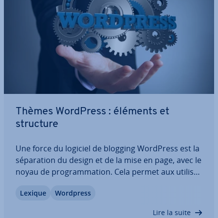
Thèmes WordPress : éléments et
structure
Une force du logiciel de blogging WordPress est la
sé­pa­ra­tion du design et de la mise en page, avec le
noyau de pro­gram­ma­tion. Cela permet aux uti­li­sa­
teurs d’adapter la pré­sen­ta­tion du contenu de
Lexique
Wordpress
leurs pages Web au thème utilisé sans avoir à in­
ter­ve­nir avec le logiciel en…
Lire la suite