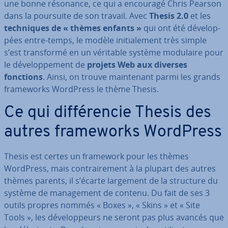
une bonne résonance, ce qui a encouragé Chris Pearson
dans la poursuite de son travail. Avec
Thesis 2.0
et les
tech­niques de « thèmes enfants »
qui ont été dé­ve­lop­
pées entre-temps, le modèle ini­tia­le­ment très simple
s’est trans­formé en un véritable système modulaire pour
le dé­ve­lop­pe­ment de
projets Web aux diverses
fonctions
. Ainsi, on trouve main­te­nant parmi les grands
fra­me­works WordPress le thème Thesis.
Ce qui dif­fé­ren­cie Thesis des
autres fra­me­works WordPress
Thesis est certes un framework pour les thèmes
WordPress, mais con­trai­re­ment à la plupart des autres
thèmes parents, il s’écarte largement de la structure du
système de ma­na­ge­ment de contenu. Du fait de ses 3
outils propres nommés « Boxes », « Skins » et « Site
Tools », les dé­ve­lop­peurs ne seront pas plus avancés que