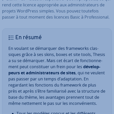
rend cette licence ap­pro­priée aux ad­mi­nis­tra­teurs de
projets WordPress simples. Vous pouvez toutefois
passer à tout moment des licences Basic à Pro­fes­sio­nal.
En résumé
En voulant se démarquer des fra­me­works clas­
siques grâce à ses skins, boxes et site tools, Thesis
a su se démarquer. Mais cet écart de fonc­tion­ne­
ment peut cons­ti­tuer un frein pour les
dé­ve­lop­
peurs et ad­mi­nis­tra­teurs de sites
, qui ne veulent
pas passer par un temps d’adap­ta­tion. En
regardant les fonctions du framework de plus
près et après s’être fa­mi­lia­risé avec la structure de
base du thème, les avantages prennent tout de
même nettement le pas sur les in­con­vé­nients.
Tous les modèles conçus et les dif­fé­rents