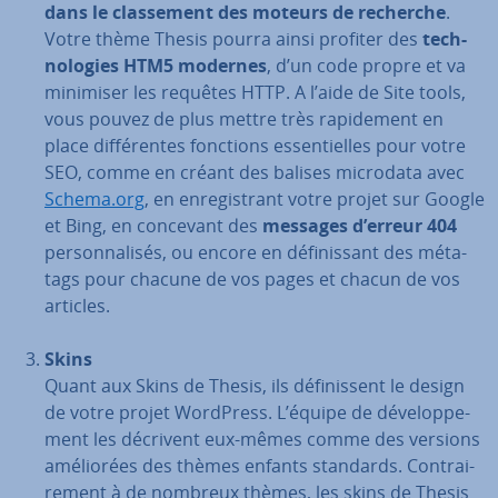
dans le clas­se­ment des moteurs de recherche
.
Votre thème Thesis pourra ainsi profiter des
tech­
no­lo­gies HTM5 modernes
, d’un code propre et va
minimiser les requêtes HTTP. A l’aide de Site tools,
vous pouvez de plus mettre très ra­pi­de­ment en
place dif­fé­rentes fonctions es­sen­tielles pour votre
SEO, comme en créant des balises microdata avec
Schema.org
, en en­re­gis­trant votre projet sur Google
et Bing, en concevant des
messages d’erreur 404
per­son­na­li­sés, ou encore en dé­fi­nis­sant des méta-
tags pour chacune de vos pages et chacun de vos
articles.
Skins
Quant aux Skins de Thesis, ils dé­fi­nis­sent le design
de votre projet WordPress. L’équipe de dé­ve­lop­pe­
ment les décrivent eux-mêmes comme des versions
amé­lio­rées des thèmes enfants standards. Con­trai­
re­ment à de nombreux thèmes, les skins de Thesis