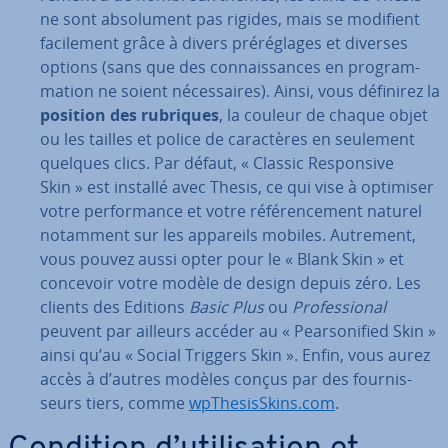
ne sont ab­so­lu­ment pas rigides, mais se modifient
fa­ci­le­ment grâce à divers pré­ré­glages et diverses
options (sans que des con­nais­sances en pro­gram­
ma­tion ne soient né­ces­saires). Ainsi, vous définirez la
position des rubriques
, la couleur de chaque objet
ou les tailles et police de ca­rac­tères en seulement
quelques clics. Par défaut, « Classic Res­pon­sive
Skin » est installé avec Thesis, ce qui vise à optimiser
votre per­for­mance et votre ré­fé­ren­ce­ment naturel
notamment sur les appareils mobiles. Autrement,
vous pouvez aussi opter pour le « Blank Skin » et
concevoir votre modèle de design depuis zéro. Les
clients des Editions
Basic Plus
ou
Pro­fes­sio­nal
peuvent par ailleurs accéder au « Pear­so­ni­fied Skin »
ainsi qu’au « Social Triggers Skin ». Enfin, vous aurez
accès à d’autres modèles conçus par des four­nis­
seurs tiers, comme
wp­The­sisS­kins.com
.