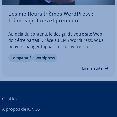
Les meilleurs thèmes WordPress :
thèmes gratuits et premium
Au-delà du contenu, le design de votre site Web
doit être parfait. Grâce au CMS WordPress, vous
pouvez changer l’apparence de votre site en
quelques clics seulement. C’est encore plus facile
Com­pa­ra­tif
Wordpress
avec les bons thèmes WordPress. Comme de
nombreux templates sont dis­po­nibles, nous
Lire la suite
vous…
Cookies
À propos de IONOS