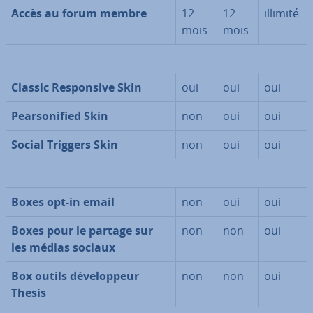
Accès au forum membre
12
12
illimité
mois
mois
Classic Res­pon­sive Skin
oui
oui
oui
Pear­so­ni­fied Skin
non
oui
oui
Social Triggers Skin
non
oui
oui
Boxes opt-in email
non
oui
oui
Boxes pour le partage sur
non
non
oui
les médias sociaux
Box outils dé­ve­lop­peur
non
non
oui
Thesis