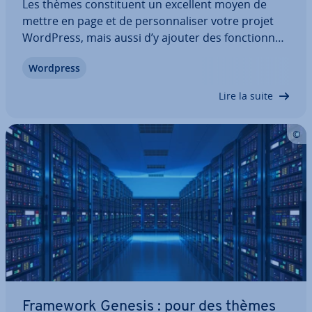
Les thèmes cons­ti­tuent un excellent moyen de
mettre en page et de per­son­na­li­ser votre projet
WordPress, mais aussi d’y ajouter des fonc­tion­na­
li­tés spé­ci­fiques. Pour ce faire, il est rare d’avoir
Wordpress
besoin de con­nais­sances en pro­gram­ma­tion. La
plupart des templates payants sont…
Lire la suite
Framework Genesis : pour des thèmes