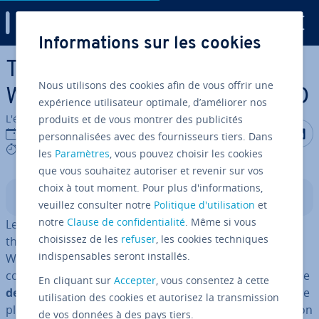
Digital Guide
Informations sur les cookies
Aller au contenu principal
Thesis : le framework
Nous utilisons des cookies afin de vous offrir une
WordPress aux fonctions SEO
expérience utilisateur optimale, d’améliorer nos
L'équipe édi­to­riale IONOS
produits et de vous montrer des publicités
Partager s
Partag
P
27/05/2019
personnalisées avec des fournisseurs tiers. Dans
8 mins
les
Paramètres
, vous pouvez choisir les cookies
que vous souhaitez autoriser et revenir sur vos
choix à tout moment. Pour plus d'informations,
Sommaire
veuillez consulter notre
Politique d'utilisation
et
notre
Clause de confidentialité
. Même si vous
Le nombre de thèmes WordPress est énorme : ces
choisissez de les
refuser
, les cookies techniques
thèmes per­met­tent de faciliter la réa­li­sa­tion de projets
indispensables seront installés.
Web variés pour le célèbre système de gestion de
contenu et se dif­fé­ren­cient prin­ci­pa­le­ment en termes de
En cliquant sur
Accepter
, vous consentez à cette
design, fonc­tion­na­li­tés et prix
. Les
fra­me­works
sont de
utilisation des cookies et autorisez la transmission
plus en plus utilisés depuis la version 3.0 et l’in­tro­duc­tion
de vos données à des pays tiers.