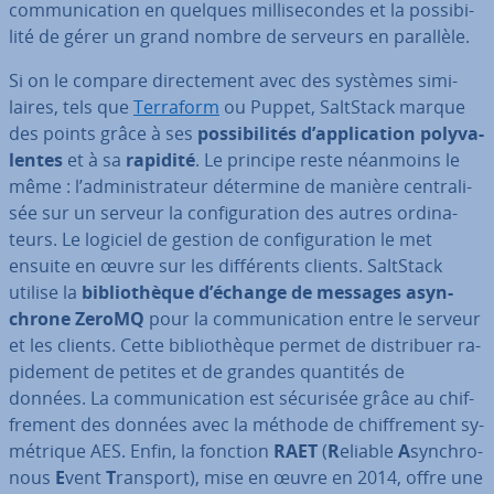
com­mu­ni­ca­tion en quelques mil­li­se­condes et la pos­si­bi­
lité de gérer un grand nombre de serveurs en parallèle.
Si on le compare di­rec­te­ment avec des systèmes si­mi­
laires, tels que
Terraform
ou Puppet, SaltStack marque
des points grâce à ses
pos­si­bi­li­tés d’ap­pli­ca­tion po­ly­va­
lentes
et à sa
rapidité
. Le principe reste néanmoins le
même : l’ad­mi­nis­tra­teur détermine de manière cen­tra­li­
sée sur un serveur la con­fi­gu­ra­tion des autres or­di­na­
teurs. Le logiciel de gestion de con­fi­gu­ra­tion le met
ensuite en œuvre sur les dif­fé­rents clients. SaltStack
utilise la
bi­blio­thèque d’échange de messages asyn­
chrone ZeroMQ
pour la com­mu­ni­ca­tion entre le serveur
et les clients. Cette bi­blio­thèque permet de dis­tri­buer ra­
pi­de­ment de petites et de grandes quantités de
données. La com­mu­ni­ca­tion est sécurisée grâce au chif­
fre­ment des données avec la méthode de chif­fre­ment sy­
mé­trique AES. Enfin, la fonction
RAET
(
R
eliable
A
syn­chro­
nous
E
vent
T
ransport), mise en œuvre en 2014, offre une