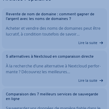
Revente de nom de domaine : comment gagner de
l’argent avec les noms de domaines ?
Acheter et vendre des noms de domaines peut être
lucratif, à condition toutefois de savoir…
Lire la suite
5 al­ter­na­tives à Nextcloud en com­pa­rai­son directe
À la recherche d’une al­ter­na­tive à Nextcloud per­for­
mante ? Découvrez les meil­leures…
Lire la suite
Com­pa­rai­son des 7 meilleurs services de sau­ve­garde
en ligne
Sau­ve­gar­dez vos données de manière fiable dans le