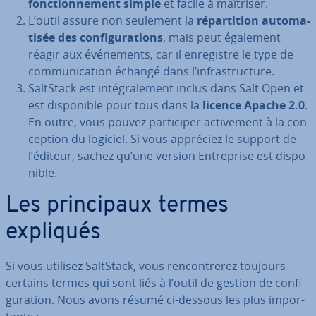
fonc­tion­ne­ment simple
et facile à maîtriser.
L’outil assure non seulement la
ré­par­ti­tion au­to­ma­
ti­sée des con­fi­gu­ra­tions
, mais peut également
réagir aux évé­ne­ments, car il en­re­gistre le type de
com­mu­ni­ca­tion échangé dans l’in­fras­truc­ture.
SaltStack est in­té­gra­le­ment inclus dans Salt Open et
est dis­po­nible pour tous dans la
licence Apache 2.0
.
En outre, vous pouvez par­ti­ci­per ac­ti­ve­ment à la con­
cep­tion du logiciel. Si vous appréciez le support de
l’éditeur, sachez qu’une version En­tre­prise est dis­po­
nible.
Les prin­ci­paux termes
expliqués
Si vous utilisez SaltStack, vous ren­con­tre­rez toujours
certains termes qui sont liés à l’outil de gestion de con­fi­
gu­ra­tion. Nous avons résumé ci-dessous les plus im­por­