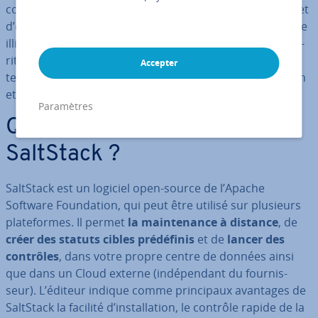
con­fi­gu­rer un logiciel à partir d’un
or­di­na­teur central
et
d’exécuter des commandes de con­fi­gu­ra­tion en nombre
illimité. Vous pouvez ici découvrir ce qui fait la par­ti­cu­la­
rité de Salt, comment il est utilisé par les ad­mi­nis­tra­
Accepter
teurs, et quels sont les avantages de cet outil de gestion
et d’or­ches­tra­tion de con­fi­gu­ra­tion.
Paramètres
Qu’est-ce qui ca­rac­té­rise
SaltStack ?
SaltStack est un logiciel open-source de l’Apache
Software Foun­da­tion, qui peut être utilisé sur plusieurs
pla­te­formes. Il permet
la main­te­nance à distance
, de
créer des statuts cibles pré­dé­fi­nis
et de
lancer des
contrôles
, dans votre propre centre de données ainsi
que dans un Cloud externe (in­dé­pen­dant du four­nis­
seur). L’éditeur indique comme prin­ci­paux avantages de
SaltStack la facilité d’ins­tal­la­tion, le contrôle rapide de la