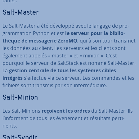
tants :
Salt-Master
Le Salt-Master a été développé avec le langage de pro­
gram­ma­tion Python et est
le serveur pour la bi­blio­
thèque de mes­sa­ge­rie ZeroMQ
, qui à son tour transmet
les données au client. Les serveurs et les clients sont
également appelés « master » et « minion ». C’est
pourquoi le serveur de SaltStack est nommé Salt-Master.
La
gestion centrale de tous les systèmes cibles
intégrés
s’effectue via ce serveur. Les commandes et les
fichiers sont transmis par son in­ter­mé­diaire.
Salt-Minion
Les Salt-Minions
reçoivent les ordres
du Salt-Master. Ils
l’informent de tous les événement et résultats per­ti­
nents.
Salt-Syndic