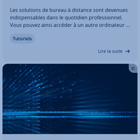
Les solutions de bureau à distance sont devenues
in­dis­pen­sables dans le quotidien pro­fes­sion­nel.
Vous pouvez ainsi accéder à un autre or­di­na­teur à
distance et gagner un temps précieux, que ce soit
Tutoriels
pour le support in­for­ma­tique, les con­fé­rences en
ligne ou le té­lé­tra­vail. Avec le…
Lire la suite