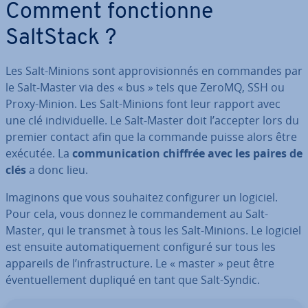
Comment fonc­tionne
SaltStack ?
Les Salt-Minions sont ap­pro­vi­sion­nés en commandes par
le Salt-Master via des « bus » tels que ZeroMQ, SSH ou
Proxy-Minion. Les Salt-Minions font leur rapport avec
une clé in­di­vi­duelle. Le Salt-Master doit l’accepter lors du
premier contact afin que la commande puisse alors être
exécutée. La
com­mu­ni­ca­tion chiffrée avec les paires de
clés
a donc lieu.
Imaginons que vous souhaitez con­fi­gu­rer un logiciel.
Pour cela, vous donnez le com­man­de­ment au Salt-
Master, qui le transmet à tous les Salt-Minions. Le logiciel
est ensuite au­to­ma­ti­que­ment configuré sur tous les
appareils de l’in­fras­truc­ture. Le « master » peut être
éven­tuel­le­ment dupliqué en tant que Salt-Syndic.
Aller au menu principal