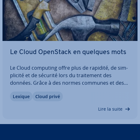
Le Cloud OpenStack en quelques mots
Le Cloud computing offre plus de rapidité, de sim­
pli­cité et de sécurité lors du trai­te­ment des
données. Grâce à des normes communes et des
méthodes d’accès simples, les uti­li­sa­teurs privés
Lexique
Cloud privé
et les en­tre­prises peuvent profiter des avantages
du trai­te­ment des données basé sur le…
Lire la suite