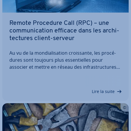
Remote Procedure Call (RPC) – une
com­mu­ni­ca­tion efficace dans les ar­chi­
tec­tures client-serveur
Au vu de la mon­dia­li­sa­tion crois­sante, les pro­cé­
dures sont toujours plus es­sen­tielles pour
associer et mettre en réseau des in­fras­truc­tures
nu­mé­riques. Le Remote Procedure Call (RPC) joue
un rôle clé dans ce cadre, car il permet des com­
mu­ni­ca­tions in­ter­pro­ces­sus efficaces et…
Lire la suite