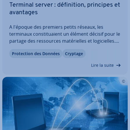
Terminal server : dé­fi­ni­tion, principes et
avantages
A l'époque des premiers petits réseaux, les
terminaux cons­ti­tuaient un élément décisif pour le
partage des res­sources ma­té­rielles et lo­gi­cielles.
Ce n'est pas un hasard si les terminal servers, l'ins­
Pro­tec­tion des Données
Cryptage
tance de gestion centrale de ces réseaux, sont
encore en demande des décennies…
Lire la suite