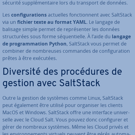
sécurité sup­plé­men­taire lors du transport de données.
Les
con­fi­gu­ra­tions
actuelles fonc­tion­nent avec SaltStack
via un
fichier texte au format YAML
. Le langage de
balisage simple permet de re­pré­sen­ter les données
struc­tu­rées sous forme sé­quen­tielle. À l’aide du
langage
de pro­gram­ma­tion Python
, SaltStack vous permet de
combiner de nom­breuses commandes de con­fi­gu­ra­tion
prêtes à être exécutées.
Diversité des pro­cé­dures de
gestion avec SaltStack
Outre la gestion de systèmes comme Linux, SaltStack
peut également être utilisé pour organiser les clients
MacOS et Windows. SaltStack offre une interface uni­ver­
selle avec le Cloud Salt. Vous pouvez donc con­fi­gu­rer et
gérer de nombreux systèmes. Même les Cloud privés et
les en­vi­ron­ne­ments virtuels peuvent être gérés au­to­ma­