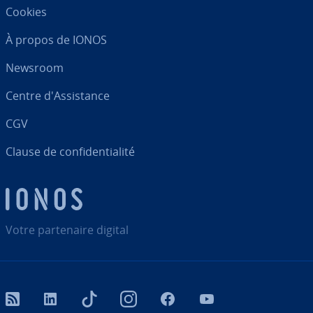
Cookies
À propos de IONOS
Newsroom
Centre d'As­sis­tance
CGV
Clause de con­fi­den­tia­lité
Votre par­te­naire digital
RSS
LinkedIn
tiktok
Instagram
Facebook
YouTube