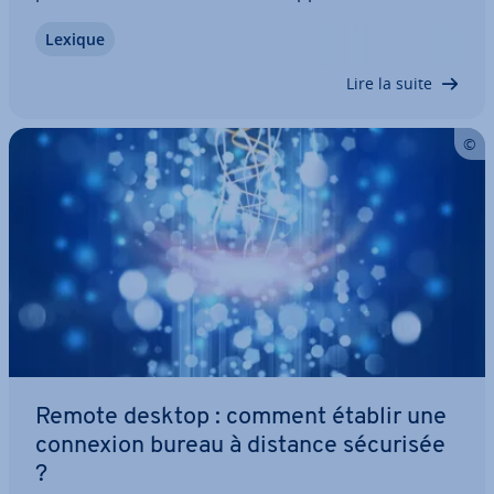
des load balancers pour répartir uni­for­mé­ment
Lexique
les requêtes vers les serveurs sur plusieurs or­di­
na­teurs. Le load balancing assure une…
Lire la suite
Remote desktop : comment établir une
connexion bureau à distance sécurisée
?