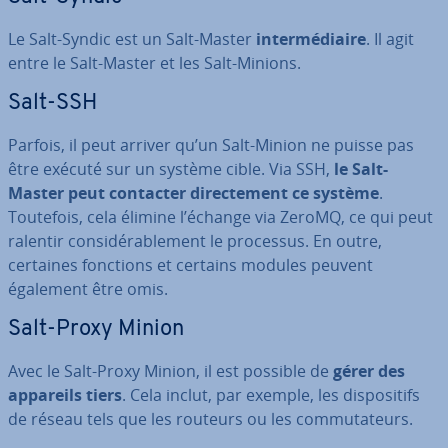
Le Salt-Syndic est un Salt-Master
in­ter­mé­diaire
. Il agit
entre le Salt-Master et les Salt-Minions.
Salt-SSH
Parfois, il peut arriver qu’un Salt-Minion ne puisse pas
être exécuté sur un système cible. Via SSH,
le Salt-
Master peut contacter di­rec­te­ment ce système
.
Toutefois, cela élimine l’échange via ZeroMQ, ce qui peut
ralentir con­si­dé­ra­ble­ment le processus. En outre,
certaines fonctions et certains modules peuvent
également être omis.
Salt-Proxy Minion
Avec le Salt-Proxy Minion, il est possible de
gérer des
appareils tiers
. Cela inclut, par exemple, les dis­po­si­tifs
de réseau tels que les routeurs ou les com­mu­ta­teurs.