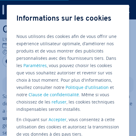
Digital Guide
Informations sur les cookies
Aller au contenu principal
Qu’est-ce que SaltStack ?
Nous utilisons des cookies afin de vous offrir une
L'équipe édi­to­riale IONOS
expérience utilisateur optimale, d’améliorer nos
16/07/2020
produits et de vous montrer des publicités
5 mins
personnalisées avec des fournisseurs tiers. Dans
Partager sur Facebook
Partager sur Twitter
Partager sur LinkedIn
les
Paramètres
, vous pouvez choisir les cookies
que vous souhaitez autoriser et revenir sur vos
choix à tout moment. Pour plus d'informations,
Sommaire
veuillez consulter notre
Politique d'utilisation
et
notre
Clause de confidentialité
. Même si vous
SaltStack, ou Salt, a été développé sur GitHub, le terrain
choisissez de les
refuser
, les cookies techniques
de jeu en ligne des dé­ve­lop­peurs. Le logiciel open source
indispensables seront installés.
a été mis à la dis­po­si­tion du public en mars 2011. C’est
un outil de gestion de la con­fi­gu­ra­tion
utilisé pour la
En cliquant sur
Accepter
, vous consentez à cette
gestion et la sur­veil­lance au­to­ma­ti­sés des systèmes de
utilisation des cookies et autorisez la transmission
serveurs. Avec SaltStack, il est possible d’installer et de
de vos données à des pays tiers.