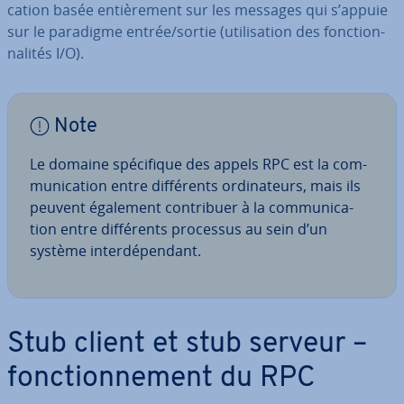
ca­tion basée en­tiè­re­ment sur les messages qui s’appuie
sur le paradigme entrée/sortie (uti­li­sa­tion des fonc­tion­
na­li­tés I/O).
Note
Le domaine spé­ci­fique des appels RPC est la com­
mu­ni­ca­tion entre dif­fé­rents or­di­na­teurs, mais ils
peuvent également con­tri­buer à la com­mu­ni­ca­
tion entre dif­fé­rents processus au sein d’un
système in­ter­dé­pen­dant.
Stub client et stub serveur –
fonc­tion­ne­ment du RPC