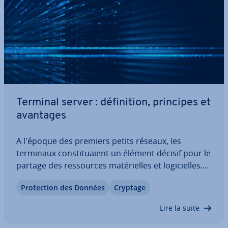
Terminal server : dé­fi­ni­tion, principes et
avantages
A l'époque des premiers petits réseaux, les
terminaux cons­ti­tuaient un élément décisif pour le
partage des res­sources ma­té­rielles et lo­gi­cielles.
Ce n'est pas un hasard si les terminal servers, l'ins­
Pro­tec­tion des Données
Cryptage
tance de gestion centrale de ces réseaux, sont
encore en demande des décennies…
Lire la suite