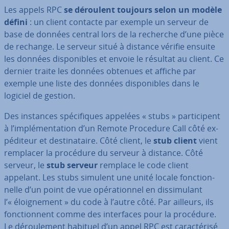
Les appels RPC
se déroulent toujours selon un modèle
défini
: un client contacte par exemple un serveur de
base de données central lors de la recherche d’une pièce
de rechange. Le serveur situé à distance vérifie ensuite
les données dis­po­nibles et envoie le résultat au client. Ce
dernier traite les données obtenues et affiche par
exemple une liste des données dis­po­nibles dans le
logiciel de gestion.
Des instances spé­ci­fiques appelées « stubs » par­ti­ci­pent
à l’im­plé­men­ta­tion d’un Remote Procedure Call côté ex­
pé­di­teur et des­ti­na­taire. Côté client, le
stub client
vient
remplacer la procédure du serveur à distance. Côté
serveur, le
stub serveur
remplace le code client
appelant. Les stubs simulent une unité locale fonc­tion­
nelle d’un point de vue opé­ra­tion­nel en dis­si­mu­lant
l’« éloig­ne­ment » du code à l’autre côté. Par ailleurs, ils
fonc­tion­nent comme des in­ter­faces pour la procédure.
Le dé­rou­le­ment habituel d’un appel RPC est ca­rac­té­risé