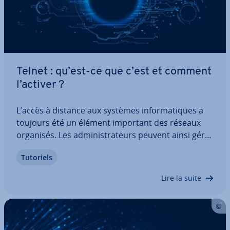
Telnet : qu’est-ce que c’est et comment
l’activer ?
L’accès à distance aux systèmes in­for­ma­tiques a
toujours été un élément important des réseaux
organisés. Les ad­mi­nis­tra­teurs peuvent ainsi gérer
et su­per­vi­ser les par­ti­ci­pants. Le travail à distance
Tutoriels
est con­si­dé­ra­ble­ment amélioré par la pos­si­bi­lité
d’accès à distance aux données…
Lire la suite