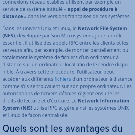
con­nexions réseau établies utilisent par exemple un
service de système intitulé «
appel de procédure à
distance
» dans les versions fran­çaises de ces systèmes.
Dans les univers Unix et Linux, le
Network File System
(NFS)
, développé par Sun Mi­cro­sys­tems, joue un rôle
essentiel. Il utilise des appels RPC entre les clients et les
serveurs afin, par exemple, de monter par­tiel­le­ment ou
to­ta­le­ment le système de fichiers d’un or­di­na­teur à
distance sur un or­di­na­teur local afin de le rendre dis­po­
nible. À travers cette procédure, l’uti­li­sa­teur peut
accéder aux dif­fé­rents
fichiers
d’un or­di­na­teur à distance
comme s’ils se trou­vaient sur son propre or­di­na­teur. Les
au­to­ri­sa­tions de fichiers définies règlent ensuite les
droits de lecture et d’écriture. Le
Network In­for­ma­tion
System (NIS)
utilise RPC et gère ainsi les systèmes UNIX
et Linux de façon cen­tra­li­sée.
Quels sont les avantages du