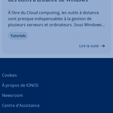
des outils à distance de Windows
À l’ère du Cloud computing, les outils à distance
sont presque in­dis­pen­sables à la gestion de
plusieurs serveurs et or­di­na­teurs. Sous Windows
11, Microsoft propose donc onze outils d’ad­mi­nis­
Tutoriels
tra­tion qui per­met­tent d’accéder de façon distante
et rou­ti­nière à plusieurs systèmes…
Lire la suite
Cookies
À propos de IONOS
Newsroom
Centre d'As­sis­tance