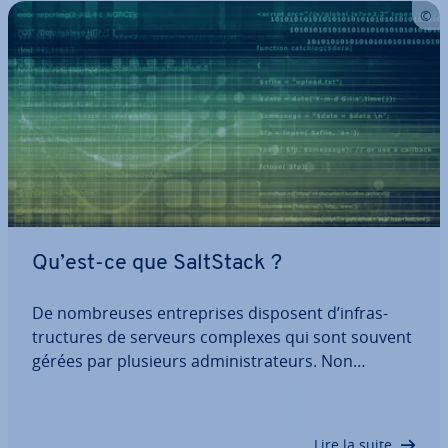
Qu’est-ce que SaltStack ?
De nom­breuses en­tre­prises disposent d’in­fras­
truc­tures de serveurs complexes qui sont souvent
gérées par plusieurs ad­mi­nis­tra­teurs. Non
seulement les systèmes d’ex­ploi­ta­tion res­pec­tifs,
mais aussi tous les logiciels doivent être installés,
con­fi­gu­rés et mis à jour. Avec SaltStack,…
Lire la suite