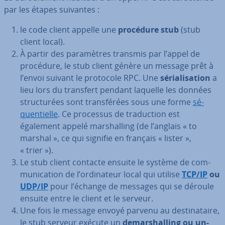
par les étapes suivantes :
le code client appelle une
procédure stub
(stub
client local).
À partir des pa­ra­mètres transmis par l’appel de
procédure, le stub client génère un message prêt à
l’envoi suivant le protocole RPC. Une
sé­ria­li­sa­tion
a
lieu lors du transfert pendant laquelle les données
struc­tu­rées sont trans­fé­rées sous une forme
sé­
quen­tielle
. Ce processus de tra­duc­tion est
également appelé mar­shal­ling (de l’anglais « to
marshal », ce qui signifie en français « lister »,
« trier »).
Le stub client contacte ensuite le système de com­
mu­ni­ca­tion de l’or­di­na­teur local qui utilise
TCP/IP
ou
UDP/IP
pour l’échange de messages qui se déroule
ensuite entre le client et le serveur.
Une fois le message envoyé parvenu au des­ti­na­taire,
le stub serveur exécute un
de­mar­shal­ling ou un­