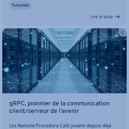
Tutoriels
serveur est perturbée. Il s'agit d’un problème re­la­
ti­ve­ment fréquent sous Windows…
Lire la suite
gRPC, pionnier de la com­mu­ni­ca­tion
client/serveur de l’avenir
Les Remote Procedure Calls jouent depuis déjà