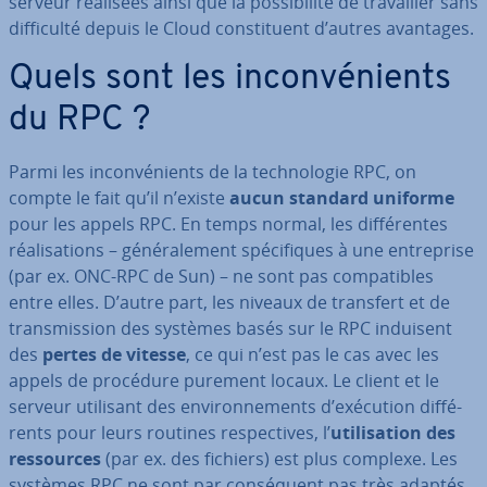
serveur réalisées ainsi que la pos­si­bi­lité de tra­vail­ler sans
dif­fi­culté depuis le Cloud cons­ti­tuent d’autres avantages.
Quels sont les in­con­vé­nients
du RPC ?
Parmi les in­con­vé­nients de la tech­no­lo­gie RPC, on
compte le fait qu’il n’existe
aucun standard uniforme
pour les appels RPC. En temps normal, les dif­fé­rentes
réa­li­sa­tions – gé­né­ra­le­ment spé­ci­fiques à une en­tre­prise
(par ex. ONC-RPC de Sun) – ne sont pas com­pa­tibles
entre elles. D’autre part, les niveaux de transfert et de
trans­mis­sion des systèmes basés sur le RPC induisent
des
pertes de vitesse
, ce qui n’est pas le cas avec les
appels de procédure purement locaux. Le client et le
serveur utilisant des en­vi­ron­ne­ments d’exécution dif­fé­
rents pour leurs routines res­pec­tives, l’
uti­li­sa­tion des
res­sources
(par ex. des fichiers) est plus complexe. Les
systèmes RPC ne sont par con­sé­quent pas très adaptés