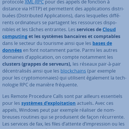
protocole
XML-RPC
pour des appels de fonction à
distance via HTTP) et per­met­tent des ap­pli­ca­tions dis­tri­
buées (Dis­tri­bu­ted Ap­pli­ca­tions), dans les­quelles dif­fé­
rents or­di­na­teurs se partagent les res­sources dis­po­
nibles et les tâches entrantes. Les
services de
Cloud
computing
et les systèmes bancaires et comp­tables
dans le secteur du tourisme ainsi que les
bases de
données
en font notamment partie. Parmi les autres
domaines d’ap­pli­ca­tion, on compte notamment les
clusters (grappes de serveurs),
les réseaux pair-à-pair
dé­cen­tra­li­sés ainsi que les
blo­ck­chains
(par exemple
pour les cryp­to­mon­naies) qui utilisent également la tech­
no­lo­gie RPC de manière fréquente.
Les Remote Procedure Calls sont par ailleurs es­sen­tiels
pour les
systèmes d’ex­ploi­ta­tion
actuels
.
Avec ces
appels, Windows peut par exemple réaliser de nom­
breuses routines qui se pro­dui­sent de façon ré­cur­rente.
Les services de fax, les files d’attente d’im­pres­sion ou les