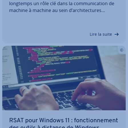
longtemps un rôle clé dans la com­mu­ni­ca­tion de
machine à machine au sein d’ar­chi­tec­tures
client/serveur. Depuis quelques années, le gRPC se
présente comme leur digne suc­ces­seur. En effet,
grâce à des stra­té­gies par­ti­cu­liè­re­ment…
Lire la suite
RSAT pour Windows 11 : fonc­tion­ne­ment