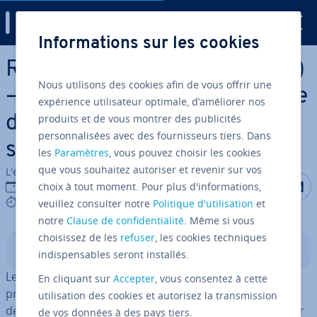
Digital Guide
Informations sur les cookies
Aller au contenu principal
Remote Procedure Call (RPC)
Nous utilisons des cookies afin de vous offrir une
– une com­mu­ni­ca­tion efficace
expérience utilisateur optimale, d’améliorer nos
produits et de vous montrer des publicités
dans les ar­chi­tec­tures client-
personnalisées avec des fournisseurs tiers. Dans
serveur
les
Paramètres
, vous pouvez choisir les cookies
que vous souhaitez autoriser et revenir sur vos
L'équipe édi­to­riale IONOS
Partager s
Partag
P
24/03/2020
choix à tout moment. Pour plus d'informations,
9 mins
veuillez consulter notre
Politique d'utilisation
et
notre
Clause de confidentialité
. Même si vous
choisissez de les
refuser
, les cookies techniques
Sommaire
indispensables seront installés.
Le Remote Procedure Call (en français « appel de
En cliquant sur
Accepter
, vous consentez à cette
procédure à distance ») est un outil central per­met­tant
utilisation des cookies et autorisez la transmission
de réaliser des struc­tures opé­ra­tion­nelles et basées sur
de vos données à des pays tiers.