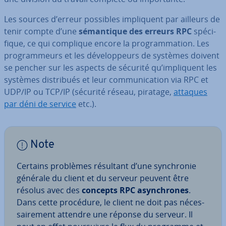
Les sources d’erreur possibles im­pli­quent par ailleurs de
tenir compte d’une
sé­man­tique des erreurs RPC
spé­ci­
fique, ce qui complique encore la pro­gram­ma­tion. Les
pro­gram­meurs et les dé­ve­lop­peurs de systèmes doivent
se pencher sur les aspects de sécurité qu’im­pli­quent les
systèmes dis­tri­bués et leur com­mu­ni­ca­tion via RPC et
UDP/IP ou TCP/IP (sécurité réseau, piratage,
attaques
par déni de service
etc.).
Note
Certains problèmes résultant d’une syn­chro­nie
générale du client et du serveur peuvent être
résolus avec des
concepts RPC asyn­chrones
.
Dans cette procédure, le client ne doit pas né­ces­
sai­re­ment attendre une réponse du serveur. Il