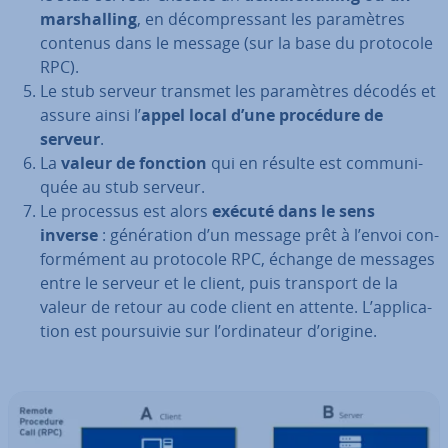
mar­shal­ling
, en dé­com­pres­sant les pa­ra­mètres
contenus dans le message (sur la base du protocole
RPC).
Le stub serveur transmet les pa­ra­mètres décodés et
assure ainsi l’
appel local d’une procédure de
serveur
.
La
valeur de fonction
qui en résulte est com­mu­ni­
quée au stub serveur.
Le processus est alors
exécuté dans le sens
inverse
: gé­né­ra­tion d’un message prêt à l’envoi con­
for­mé­ment au protocole RPC, échange de messages
entre le serveur et le client, puis transport de la
valeur de retour au code client en attente. L’ap­pli­ca­
tion est pour­sui­vie sur l’or­di­na­teur d’origine.