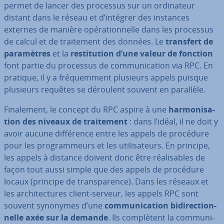
permet de lancer des processus sur un or­di­na­teur
distant dans le réseau et d’intégrer des instances
externes de manière opé­ra­tion­nelle dans les processus
de calcul et de trai­te­ment des données. Le
transfert de
pa­ra­mètres
et la
res­ti­tu­tion d’une valeur de fonction
font partie du processus de com­mu­ni­ca­tion via RPC. En
pratique, il y a fré­quem­ment plusieurs appels puisque
plusieurs requêtes se déroulent souvent en parallèle.
Fi­na­le­ment, le concept du RPC aspire à une
har­mo­ni­sa­
tion des niveaux de trai­te­ment
: dans l’idéal, il ne doit y
avoir aucune dif­fé­rence entre les appels de procédure
pour les pro­gram­meurs et les uti­li­sa­teurs. En principe,
les appels à distance doivent donc être réa­li­sables de
façon tout aussi simple que des appels de procédure
locaux (principe de trans­pa­rence). Dans les réseaux et
les ar­chi­tec­tures client-serveur, les appels RPC sont
souvent synonymes d’une
com­mu­ni­ca­tion bi­di­rec­tion­
nelle axée sur la demande
. Ils com­plè­tent la com­mu­ni­