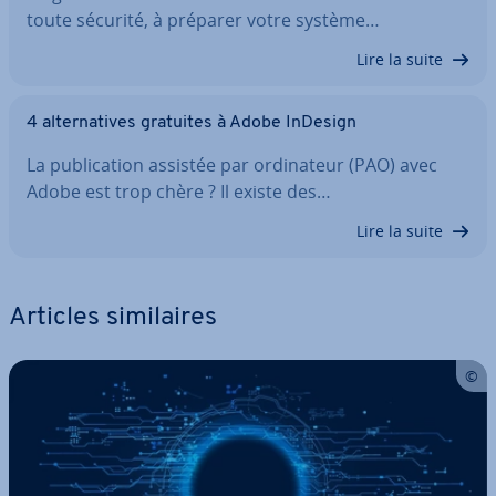
toute sécurité, à préparer votre système…
Lire la suite
4 al­ter­na­tives gratuites à Adobe InDesign
La pu­bli­ca­tion assistée par or­di­na­teur (PAO) avec
Adobe est trop chère ? Il existe des…
Lire la suite
Articles si­mi­laires