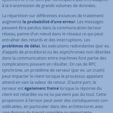
à la trans­mis­sion de grands volumes de données.
La ré­par­ti­tion sur dif­fé­rentes instances de trai­te­ment
augmente
la pro­ba­bi­lité d’une erreur
. Les messages
peuvent être perdus dans la com­mu­ni­ca­tion (erreur
réseau, panne d’un nœud dans le réseau) ce qui peut
entraîner des retards et des in­ter­rup­tions. Les
problèmes de délai
, les exé­cu­tions re­don­dantes (par ex.
d’appels de procédure) ou les asyn­chro­nies non désirées
dans la com­mu­ni­ca­tion entre machines font partie des
com­pli­ca­tions pouvant en résulter. En cas de RPC
synchrone, un problème de serveur (par ex. un crash)
peut impacter le client lorsque le processus appelant
attend en vain la valeur de retour. D’autre part, le
serveur est
également freiné
lorsque la réponse du
client est retardée ou ne lui parvient pas du tout. Cette
pro­pen­sion à l’erreur peut avoir des con­sé­quences con­
si­dé­rables, en par­ti­cu­lier dans des ar­chi­tec­tures avec
une division du travail complète ou im­por­tante.