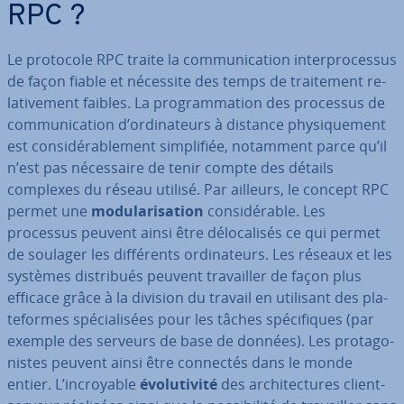
RPC ?
Le protocole RPC traite la com­mu­ni­ca­tion in­ter­pro­ces­sus
de façon fiable et nécessite des temps de trai­te­ment re­
la­ti­ve­ment faibles. La pro­gram­ma­tion des processus de
com­mu­ni­ca­tion d’or­di­na­teurs à distance phy­si­que­ment
est con­si­dé­ra­ble­ment sim­pli­fiée, notamment parce qu’il
n’est pas né­ces­saire de tenir compte des détails
complexes du réseau utilisé. Par ailleurs, le concept RPC
permet une
mo­du­la­ri­sa­tion
con­si­dé­rable. Les
processus peuvent ainsi être dé­lo­ca­li­sés ce qui permet
de soulager les dif­fé­rents or­di­na­teurs.
Les réseaux et les
systèmes dis­tri­bués peuvent tra­vail­ler de façon plus
efficace grâce à la division du travail en utilisant des pla­
te­formes spé­cia­li­sées pour les tâches spé­ci­fiques (par
exemple des serveurs de base de données). Les pro­ta­go­
nistes peuvent ainsi être connectés dans le monde
entier. L’in­croyable
évo­lu­ti­vité
des ar­chi­tec­tures client-